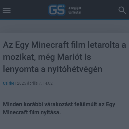
Az Egy Minecraft film letarolta a
mozikat, még Mariót is
lenyomta a nyitóhétvégén
Csirke
|
2025 április 7. 14:02
Minden korábbi várakozást felülmúlt az Egy
Minecraft film nyitása.
Loaded
:
Unmute
38.46%