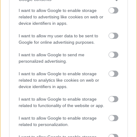
hangulata – Jön a második forduló! (X)
Július végén folytatódik a balatoni strandröplabda-
I want to allow Google to enable storage
sorozat.
related to advertising like cookies on web or
device identifiers in apps.
I want to allow my user data to be sent to
Google for online advertising purposes.
Címkék:
#egy minecraft film
#a minecraft movie
#jack
I want to allow Google to send me
black
#jason momoa
personalized advertising.
I want to allow Google to enable storage
related to analytics like cookies on web or
device identifiers in apps.
I want to allow Google to enable storage
related to functionality of the website or app.
I want to allow Google to enable storage
Hozzászólások
related to personalization.
I want to allow Google to enable storage