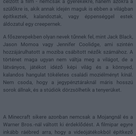
célzott a film - nemcsak a gyerekekre, hanem azokra a
szülőkre is, akik annak idején maguk is ebben a világban
építkeztek, kalandoztak, vagy éppenséggel estek
áldozatul egy creepernek.
A főszerepekben olyan nevek tűnnek fel, mint Jack Black,
Jason Momoa vagy Jennifer Coolidge, ami szintén
hozzájárulhatott a moziba csábított nézők számához. A
történet maga ugyan nem váltja meg a világot, de a
látványos, játékot idéző képi világ és a könnyed,
kalandos hangulat tökéletes családi moziélményt kínál.
Nem csoda, hogy a jegypénztáraknál máris hosszú
sorok állnak, és a stúdiók dörzsölhetik a tenyerüket.
A Minecraft sikere azonban nemcsak a Mojangnál és a
Warner Bros.-nál váltott ki érdeklődést. A filmipar egyre
inkább ráébred arra, hogy a videójátékokból építkező