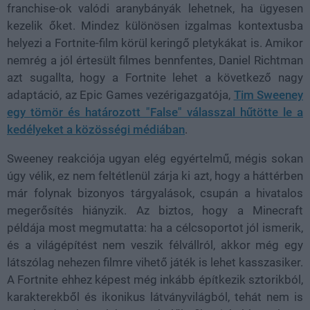
franchise-ok valódi aranybányák lehetnek, ha ügyesen
kezelik őket. Mindez különösen izgalmas kontextusba
helyezi a Fortnite-film körül keringő pletykákat is. Amikor
nemrég a jól értesült filmes bennfentes, Daniel Richtman
azt sugallta, hogy a Fortnite lehet a következő nagy
adaptáció, az Epic Games vezérigazgatója,
Tim Sweeney
egy tömör és határozott "False" válasszal hűtötte le a
kedélyeket a közösségi médiában
.
Sweeney reakciója ugyan elég egyértelmű, mégis sokan
úgy vélik, ez nem feltétlenül zárja ki azt, hogy a háttérben
már folynak bizonyos tárgyalások, csupán a hivatalos
megerősítés hiányzik. Az biztos, hogy a Minecraft
példája most megmutatta: ha a célcsoportot jól ismerik,
és a világépítést nem veszik félvállról, akkor még egy
látszólag nehezen filmre vihető játék is lehet kasszasiker.
A Fortnite ehhez képest még inkább építkezik sztorikból,
karakterekből és ikonikus látványvilágból, tehát nem is