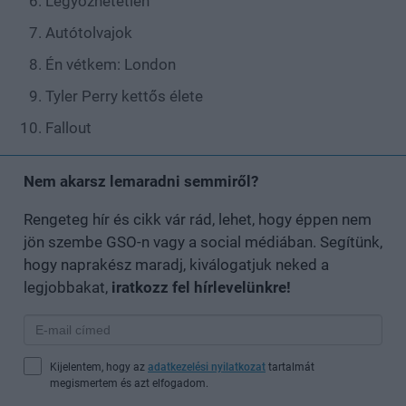
Legyőzhetetlen
Autótolvajok
Én vétkem: London
Tyler Perry kettős élete
Fallout
Nem akarsz lemaradni semmiről?
Rengeteg hír és cikk vár rád, lehet, hogy éppen nem
jön szembe GSO-n vagy a social médiában. Segítünk,
hogy naprakész maradj, kiválogatjuk neked a
legjobbakat,
iratkozz fel hírlevelünkre!
Kijelentem, hogy az
adatkezelési nyilatkozat
tartalmát
megismertem és azt elfogadom.