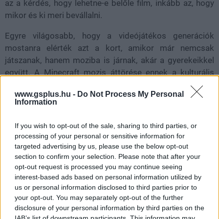
az a kérdés, hogy lehetne-e belőle film, inkább az, hogy
mikor és ki meri bevállalni.
Egyre világosabb, hogy a videójátékos generációk
mostanra elérték azt a kort, amikor már nemcsak
játszanak, hanem moziba is járnak, akár a gyerekeikkel
együtt. A Minecraft mozis áttörése ennek a kulturális
váltásnak az egyik legerősebb példája. A jövőben
www.gsplus.hu -
Do Not Process My Personal
várhatóan még több hasonló próbálkozás érkezik, hiszen
Information
a stúdiók biztosra mennek: ahol ennyi nosztalgia,
rajongás és pénz találkozik, ott érdemes kockát vetni.
If you wish to opt-out of the sale, sharing to third parties, or
processing of your personal or sensitive information for
targeted advertising by us, please use the below opt-out
section to confirm your selection. Please note that after your
opt-out request is processed you may continue seeing
interest-based ads based on personal information utilized by
us or personal information disclosed to third parties prior to
your opt-out. You may separately opt-out of the further
disclosure of your personal information by third parties on the
IAB’s list of downstream participants. This information may