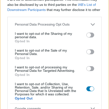
also be disclosed by us to third parties on the
IAB’s List of
Downstream Participants
that may further disclose it to other
third parties.
Please note that this website/app uses one or more Google
Personal Data Processing Opt Outs
services and may gather and store information including but
A GS már a TikTokon is vár
not limited to your visit or usage behaviour. You may click to
I want to opt-out of the Sharing of my
personal data.
grant or deny consent to Google and its third-party tags to
Opted In
Hírek, érdekességek, tippek, ajánlók, unboxing,
use your data for below specified purposes in below Google
hardveres videók, minden, ami 1-2 percbe belefér.
consent section.
I want to opt-out of the Sale of my
Personal Data.
Kövess minket TikTokon is!
Opted In
I want to opt-out of processing my
Megnézem
Personal Data for Targeted Advertising.
Opted In
I want to opt-out of Collection, Use,
Retention, Sale, and/or Sharing of my
Personal Data that Is Unrelated with the
Purposes for which it was collected.
Opted Out
SMASH by Meló-Diák: Homok, zene és a nyár legjobb
Google consents