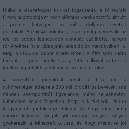
Hiába a visszafogott kritikai fogadtatás, a Minecraft
filmes adaptációja minden előzetes várakozást felülmúlt:
a premier hétvégén 157 millió dolláros bevételt
produkált Észak-Amerikában, ezzel pedig nemcsak az
idei év eddigi legnagyobb nyitását szállította, hanem
történelmet írt a videojáték-adaptációk mezőnyében is.
Még a 2023-as Super Mario Bros.: A film sem tudta
tartani a lépést, amely tavaly 146 millióval nyitott, a
kockavilág tehát hivatalosan is uralja a mozikat.
A nemzetközi piacokkal együtt a film már a
nyitóhétvégén átlépte a 300 millió dolláros bevételt, ami
minden szempontból figyelemre méltó teljesítmény,
különösen annak fényében, hogy a kritikusok inkább
langyosan fogadták a produkciót. Az, hogy a közönség
ennyire lelkesen reagált, jól mutatja, milyen mélyen
gyökerezik a Minecraft-kultusz, és hogy mennyire jól