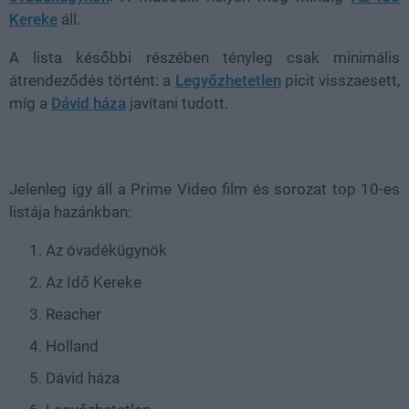
Kereke
áll.
A lista későbbi részében tényleg csak minimális
átrendeződés történt: a
Legyőzhetetlen
picit visszaesett,
míg a
Dávid háza
javítani tudott.
Jelenleg így áll a Prime Video film és sorozat top 10-es
listája hazánkban:
Az óvadékügynök
Az Idő Kereke
Reacher
Holland
Dávid háza