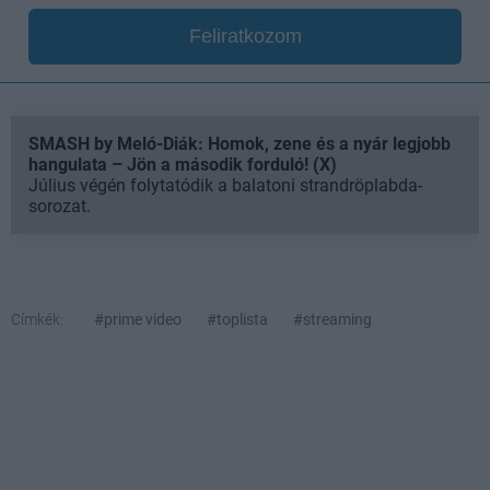
Feliratkozom
SMASH by Meló-Diák: Homok, zene és a nyár legjobb
hangulata – Jön a második forduló! (X)
Július végén folytatódik a balatoni strandröplabda-
sorozat.
Címkék:
#prime video
#toplista
#streaming