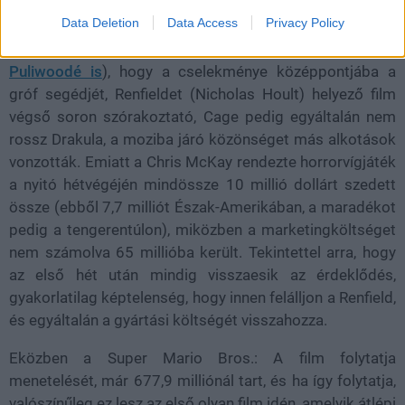
Data Deletion
Data Access
Privacy Policy
Ám hiába vélte úgy nem egy kritikus (
köztük a
Puliwoodé is
), hogy a cselekménye középpontjába a
gróf segédjét, Renfieldet (Nicholas Hoult) helyező film
végső soron szórakoztató, Cage pedig egyáltalán nem
rossz Drakula, a moziba járó közönséget más alkotások
vonzották. Emiatt a Chris McKay rendezte horrorvígjáték
a nyitó hétvégéjén mindössze 10 millió dollárt szedett
össze (ebből 7,7 milliót Észak-Amerikában, a maradékot
pedig a tengerentúlon), miközben a marketingköltséget
nem számolva 65 millióba került. Tekintettel arra, hogy
az első hét után mindig visszaesik az érdeklődés,
gyakorlatilag képtelenség, hogy innen felálljon a Renfield,
és egyáltalán a gyártási költségét visszahozza.
Eközben a Super Mario Bros.: A film folytatja
menetelését, már 677,9 milliónál tart, és ha így folytatja,
valószínűleg ez lesz az első olyan film idén, amelyik átlépi