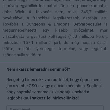
a bűvös egymilliárdos határt. De nem panaszkodhat a
John Wick: 4. felvonás sem, mivel 349,7 milliós
bevételével a franchise legsikeresebb darabja lett.
Továbbá a Dungeons & Dragons: Betyárbecsület is
megünnepelhetett egy kisebb győzelmet, már
visszahozta a gyártási költséget (150 millióba került,
miközben 157,1 milliónál jár), de még hosszú út áll
előtte, mielőtt nyereséget termelne, vagy legalább
kijönne nullszaldósra.
Nem akarsz lemaradni semmiről?
Rengeteg hír és cikk vár rád, lehet, hogy éppen nem
jön szembe GSO-n vagy a social médiában. Segítünk,
hogy naprakész maradj, kiválogatjuk neked a
legjobbakat,
iratkozz fel hírlevelünkre!