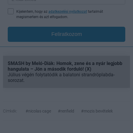
Kijelentem, hogy az
adatkezelési nyilatkozat
tartalmát
megismertem és azt elfogadom.
Feliratkozom
SMASH by Meló-Diák: Homok, zene és a nyár legjobb
hangulata – Jön a második forduló! (X)
Július végén folytatódik a balatoni strandröplabda-
sorozat.
Címkék:
#nicolas cage
#renfield
#mozis bevételek