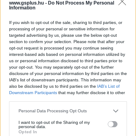
www.gsplus.hu -
Do Not Process My Personal
Information
Feliratkozom
If you wish to opt-out of the sale, sharing to third parties, or
processing of your personal or sensitive information for
targeted advertising by us, please use the below opt-out
section to confirm your selection. Please note that after your
SMASH by Meló-Diák: Homok, zene és a nyár legjobb
opt-out request is processed you may continue seeing
hangulata – Jön a második forduló! (X)
interest-based ads based on personal information utilized by
Július végén folytatódik a balatoni strandröplabda-
us or personal information disclosed to third parties prior to
sorozat.
your opt-out. You may separately opt-out of the further
disclosure of your personal information by third parties on the
IAB’s list of downstream participants. This information may
also be disclosed by us to third parties on the
IAB’s List of
Downstream Participants
that may further disclose it to other
Címkék:
#alien 3
#newt
third parties.
Please note that this website/app uses one or more Google
Personal Data Processing Opt Outs
services and may gather and store information including but
not limited to your visit or usage behaviour. You may click to
I want to opt-out of the Sharing of my
personal data.
grant or deny consent to Google and its third-party tags to
Opted In
use your data for below specified purposes in below Google