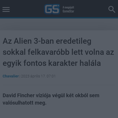
Az Alien 3-ban eredetileg
sokkal felkavaróbb lett volna az
egyik fontos karakter halála
Chavalier
|
2023 április 17. 07:01
David Fincher víziója végül két okból sem
valósulhatott meg.
Loaded
:
Unmute
38.26%