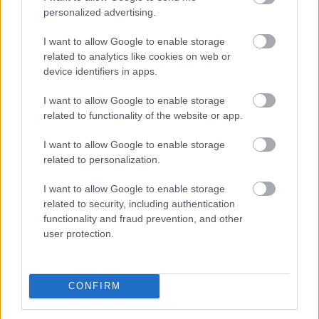
personalized advertising.
Nicolas Cage mindig is termékeny színésznek számított,
I want to allow Google to enable storage
ám miután a 2010-es években első fenében
related to analytics like cookies on web or
megfeneklett a karrierje, egyértelműen a mennyiségre
device identifiers in apps.
feküdt rá a minőség helyett, és szinte minden ajánlatra
rábólintott, amivel megkeresték. Ebben az időszakban
I want to allow Google to enable storage
related to functionality of the website or app.
futószalagon jöttek ki a rosszabbnál-rosszabb,
egyenesen DVD-re gyártott filmjei, és félő volt, hogy
I want to allow Google to enable storage
örökre ebben a helyzetben ragad.
related to personalization.
Aztán az utóbbi években kedvező fordulat történt,
I want to allow Google to enable storage
hirtelen olyan szerepek is megtalálták, amelyekre már
related to security, including authentication
felkapták a fejüket a kritikusok, a Disznóban egy
functionality and fraud prevention, and other
user protection.
megkeseredett séfet alakított, A gigantikus tehetség
elviselhetetlen súlyában önmagát, a néhány napja
debütált Renfieldben pedig végre teljesült a régi vágya,
CONFIRM
és eljátszhatta Drakulát.