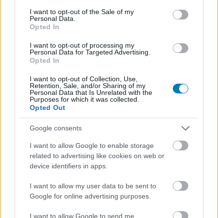
consent section.
I want to opt-out of the Sale of my
Personal Data.
Opted In
Hozzászólások
I want to opt-out of processing my
Personal Data for Targeted Advertising.
Opted In
I want to opt-out of Collection, Use,
Nicolas Cage megszívta, kínos
Retention, Sale, and/or Sharing of my
Personal Data that Is Unrelated with the
Purposes for which it was collected.
bukás a Renfield
Opted Out
Google consents
Chavalier
|
2023 április 17. 06:04
I want to allow Google to enable storage
related to advertising like cookies on web or
Katasztrofálisan nyitott a Drakula segédjére
device identifiers in apps.
fókuszáló horrorvígjáték, inkább más filmeket
I want to allow my user data to be sent to
választottak a nézők.
Google for online advertising purposes.
Loaded
:
Unmute
I want to allow Google to send me
21.86%