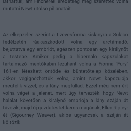
láthattuk, ám Fincherék eredetileg meg szerették volna
mutatni Newt utolsó pillanatait.
Az elképzelés szerint a tízévesforma kislányra a Sulaco
fedélzetén ráakaszkodott volna egy arctámadó,
bejuttatva egy embriót, egészen pontosan egy királynőt
a testébe. Amikor pedig a hibernáló kapszulákat
tartalmazó mentőkabin lezuhant volna a Fiorina "Fury"
161-en létesített öntöde és büntetőtelep közelében,
akkor végignézhettük volna, amint Newt kapszulája
megtelik vízzel, és a lány megfullad. Ezzel még nem ért
volna véget a jelenet, mert úgy tervezték, hogy Newt
halálát követően a királynő embriója a lány száján át
távozik, majd új gazdatestet keres magának, Ellen Ripley-
ét (Sigourney Weaver), akibe ugyancsak a száján át
költözik.