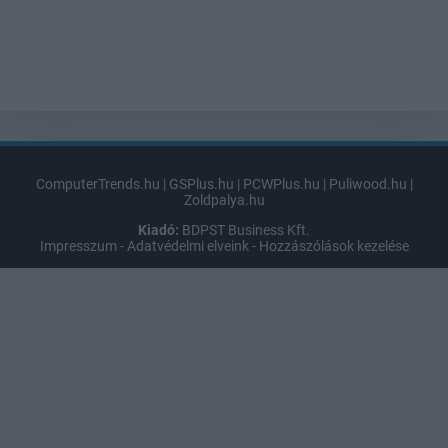
ComputerTrends.hu
|
GSPlus.hu
|
PCWPlus.hu
|
Puliwood.hu
|
Zoldpalya.hu
Kiadó:
BDPST Business Kft.
Impresszum
-
Adatvédelmi elveink
-
Hozzászólások kezelése