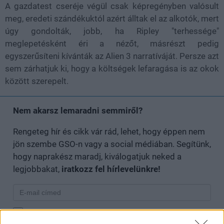
A gazdatest cseréje végül csak képregényben valósult
meg, eredeti szándékuktól azért álltak el az alkotók, mert
úgy gondolták, jobb, ha Ripley "terhessége"
meglepetésként éri a nézőt, másrészt pedig
egyszerűsíteni kívánták az Alien 3 narratíváját. Persze azt
sem zárhatjuk ki, hogy a költségek lefaragása is az okok
között szerepelt.
Nem akarsz lemaradni semmiről?
Rengeteg hír és cikk vár rád, lehet, hogy éppen nem
jön szembe GSO-n vagy a social médiában. Segítünk,
hogy naprakész maradj, kiválogatjuk neked a
legjobbakat,
iratkozz fel hírlevelünkre!
Kijelentem, hogy az
adatkezelési nyilatkozat
tartalmát
megismertem és azt elfogadom.