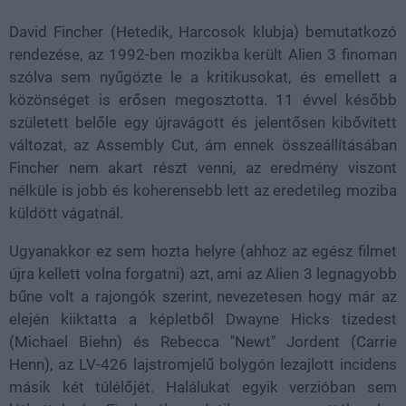
David Fincher (Hetedik, Harcosok klubja) bemutatkozó
rendezése, az 1992-ben mozikba került Alien 3 finoman
szólva sem nyűgözte le a kritikusokat, és emellett a
közönséget is erősen megosztotta. 11 évvel később
született belőle egy újravágott és jelentősen kibővített
változat, az Assembly Cut, ám ennek összeállításában
Fincher nem akart részt venni, az eredmény viszont
nélküle is jobb és koherensebb lett az eredetileg moziba
küldött vágatnál.
Ugyanakkor ez sem hozta helyre (ahhoz az egész filmet
újra kellett volna forgatni) azt, ami az Alien 3 legnagyobb
bűne volt a rajongók szerint, nevezetesen hogy már az
elején kiiktatta a képletből Dwayne Hicks tizedest
(Michael Biehn) és Rebecca "Newt" Jordent (Carrie
Henn), az LV-426 lajstromjelű bolygón lezajlott incidens
másik két túlélőjét. Halálukat egyik verzióban sem