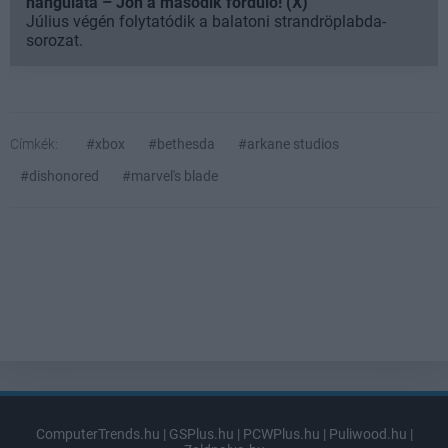
hangulata – Jön a második forduló! (X)
Július végén folytatódik a balatoni strandröplabda-
sorozat.
Címkék:
#xbox
#bethesda
#arkane studios
#dishonored
#marvel's blade
ComputerTrends.hu
|
GSPlus.hu
|
PCWPlus.hu
|
Puliwood.hu
|