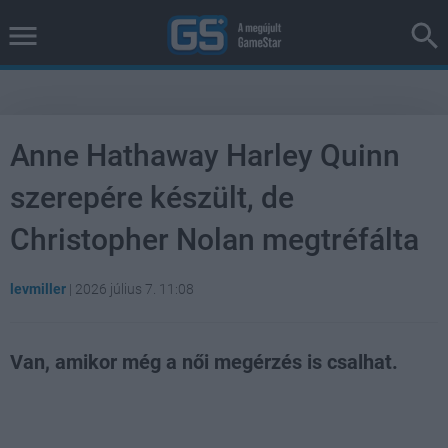
Anne Hathaway Harley Quinn
szerepére készült, de
Christopher Nolan megtréfálta
levmiller
|
2026 július 7. 11:08
Van, amikor még a női megérzés is csalhat.
Loaded
:
Unmute
100.00%