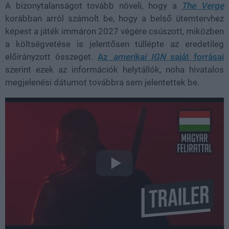
A bizonytalanságot tovább növeli, hogy a
The Verge
korábban arról számolt be, hogy a belső ütemtervhez
képest a játék immáron 2027 végére csúszott, miközben
a költségvetése is jelentősen túllépte az eredetileg
előirányzott összeget.
Az
amerikai IGN
saját forrásai
szerint ezek az információk helytállók, noha hivatalos
megjelenési dátumot továbbra sem jelentettek be.