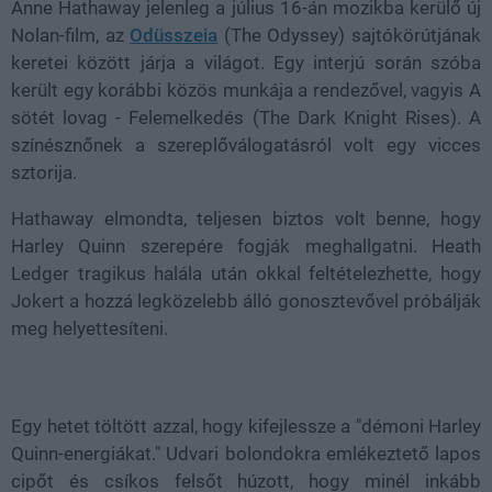
Anne Hathaway jelenleg a július 16-án mozikba kerülő új
Nolan-film, az
Odüsszeia
(The Odyssey) sajtókörútjának
keretei között járja a világot. Egy interjú során szóba
került egy korábbi közös munkája a rendezővel, vagyis A
sötét lovag - Felemelkedés (The Dark Knight Rises). A
színésznőnek a szereplőválogatásról volt egy vicces
sztorija.
Hathaway elmondta, teljesen biztos volt benne, hogy
Harley Quinn szerepére fogják meghallgatni. Heath
Ledger tragikus halála után okkal feltételezhette, hogy
Jokert a hozzá legközelebb álló gonosztevővel próbálják
meg helyettesíteni.
Egy hetet töltött azzal, hogy kifejlessze a "démoni Harley
Quinn-energiákat." Udvari bolondokra emlékeztető lapos
cipőt és csíkos felsőt húzott, hogy minél inkább