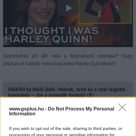
Szerintetek jól állt neki a Macskanő szerepe? Vagy
jobban el tudták volna képzelni Harley Quinnként?
SMASH by Meló-Diák: Homok, zene és a nyár legjobb
hangulata – Jön a második forduló! (X)
Július végén folytatódik a balatoni strandröplabda-
sorozat.
www.gsplus.hu -
Do Not Process My Personal
Information
If you wish to opt-out of the sale, sharing to third parties, or
processing of your personal or sensitive information for