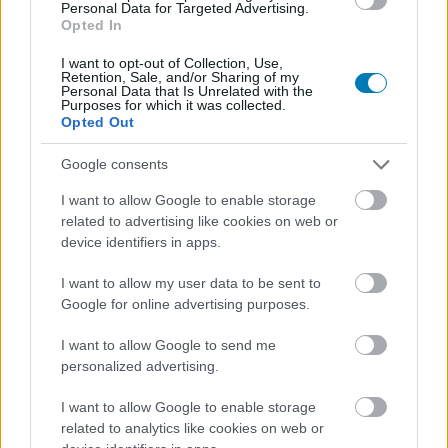
Personal Data for Targeted Advertising.
Opted In
Chavalier
|
2026 július 7. 10:29
I want to opt-out of Collection, Use,
Retention, Sale, and/or Sharing of my
Personal Data that Is Unrelated with the
Bizonytalan az Arkane Lyon jövője, csakúgy,
Purposes for which it was collected.
Opted Out
mint a Marvel's Blade helyzete.
Google consents
Loaded
:
Unmute
81.69%
I want to allow Google to enable storage
related to advertising like cookies on web or
Miközben két hullámban 3200 dolgozó elbocsátását
device identifiers in apps.
jelentette be az Xbox,
négy stúdiójától is megválik
. A
Compulsion Games és a Double Fine
függetlenként
I want to allow my user data to be sent to
folytatja
, a Ninja Theory és az Undead Labs pedig a
Google for online advertising purposes.
tervek szerint új tulajdonoshoz kerül. Van azonban egy
I want to allow Google to send me
ötödik formáció, amelynek szintén kifelé áll a szekere
personalized advertising.
rúdja, ám egyelőre még nem tudni, hogy mi lesz a sorsa.
Nem másról van szó, mint az Arkane Lyonról, amely
I want to allow Google to enable storage
jelenleg a Marvel's Blade-en dolgozik.
related to analytics like cookies on web or