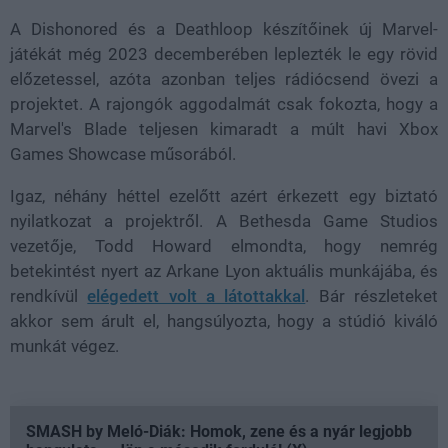
A Dishonored és a Deathloop készítőinek új Marvel-
játékát még 2023 decemberében leplezték le egy rövid
előzetessel, azóta azonban teljes rádiócsend övezi a
projektet. A rajongók aggodalmát csak fokozta, hogy a
Marvel's Blade teljesen kimaradt a múlt havi Xbox
Games Showcase műsorából.
Igaz, néhány héttel ezelőtt azért érkezett egy biztató
nyilatkozat a projektről. A Bethesda Game Studios
vezetője, Todd Howard elmondta, hogy nemrég
betekintést nyert az Arkane Lyon aktuális munkájába, és
rendkívül
elégedett volt a látottakkal
. Bár részleteket
akkor sem árult el, hangsúlyozta, hogy a stúdió kiváló
munkát végez.
SMASH by Meló-Diák: Homok, zene és a nyár legjobb