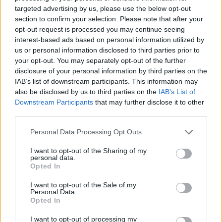
Címkék:
#anne hathaway
#christopher nolan
#harley
targeted advertising by us, please use the below opt-out
section to confirm your selection. Please note that after your
quinn
opt-out request is processed you may continue seeing
interest-based ads based on personal information utilized by
us or personal information disclosed to third parties prior to
your opt-out. You may separately opt-out of the further
disclosure of your personal information by third parties on the
IAB’s list of downstream participants. This information may
also be disclosed by us to third parties on the
IAB’s List of
Downstream Participants
that may further disclose it to other
third parties.
Hozzászólások
Please note that this website/app uses one or more Google
Personal Data Processing Opt Outs
services and may gather and store information including but
not limited to your visit or usage behaviour. You may click to
I want to opt-out of the Sharing of my
personal data.
grant or deny consent to Google and its third-party tags to
Opted In
A kedvenc Bethesda-stúdióm
use your data for below specified purposes in below Google
consent section.
I want to opt-out of the Sale of my
még mindig veszélyben van az
Personal Data.
Opted In
Xboxnál zajló leépítések miatt
I want to opt-out of processing my