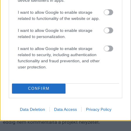
device identifiers in apps.
Az Xbox vezérigazgatója, Asha Sharma a dolgozóknak
I want to allow Google to enable storage
küldött belső levélben megerősítette, hogy a francia
related to functionality of the website or app.
stúdió vezetése megkezdte a jogszabályok által előírt
egyeztetéseket az üzemi tanáccsal a lehetséges
I want to allow Google to enable storage
stratégiai opciókról. Ez a gyakorlatban értékesítést,
related to personalization.
átszervezést vagy akár a stúdió bezárását is jelentheti, a
I want to allow Google to enable storage
francia munkajogi szabályozás miatt azonban a folyamat
related to security, including authentication
várhatóan hosszabb időt vesz igénybe.
functionality and fraud prevention, and other
user protection.
Ezzel együtt a Marvel's Blade jövője is teljesen nyitottá
CONFIRM
vált. Egyelőre nem tudni, hogy a játék változatlan
formában elkészül-e, átkerülhet-e másik
fejlesztőcsapathoz, vagy az Arkane Lyon új tulajdonos
Data Deletion
Data Access
Privacy Policy
mellett fejezheti-e be a munkát. A Microsoft és a Marvel
eddig nem kommentálta a projekt helyzetét.