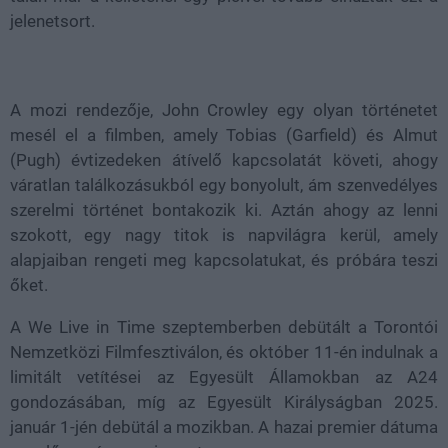
jelenetsort.
A mozi rendezője, John Crowley egy olyan történetet
mesél el a filmben, amely Tobias (Garfield) és Almut
(Pugh) évtizedeken átívelő kapcsolatát követi, ahogy
váratlan találkozásukból egy bonyolult, ám szenvedélyes
szerelmi történet bontakozik ki. Aztán ahogy az lenni
szokott, egy nagy titok is napvilágra kerül, amely
alapjaiban rengeti meg kapcsolatukat, és próbára teszi
őket.
A We Live in Time szeptemberben debütált a Torontói
Nemzetközi Filmfesztiválon, és október 11-én indulnak a
limitált vetítései az Egyesült Államokban az A24
gondozásában, míg az Egyesült Királyságban 2025.
január 1-jén debütál a mozikban. A hazai premier dátuma