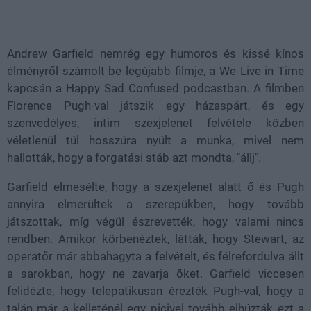
Loaded
:
Unmute
100.00%
Andrew Garfield nemrég egy humoros és kissé kínos
élményről számolt be legújabb filmje, a We Live in Time
kapcsán a Happy Sad Confused podcastban. A filmben
Florence Pugh-val játszik egy házaspárt, és egy
szenvedélyes, intim szexjelenet felvétele közben
véletlenül túl hosszúra nyúlt a munka, mivel nem
hallották, hogy a forgatási stáb azt mondta, "állj".
Garfield elmesélte, hogy a szexjelenet alatt ő és Pugh
annyira elmerültek a szerepükben, hogy tovább
játszottak, míg végül észrevették, hogy valami nincs
rendben. Amikor körbenéztek, látták, hogy Stewart, az
operatőr már abbahagyta a felvételt, és félrefordulva állt
a sarokban, hogy ne zavarja őket. Garfield viccesen
felidézte, hogy telepatikusan érezték Pugh-val, hogy a
talán már a kelleténél egy picivel tovább elhúzták ezt a