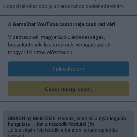
videojátékokat okolja az erőszakos cselekedetekért.
A GameStar YouTube csatornája csak rád vár!
Videótesztek, magyarázók, érdekességek,
beszélgetések, livestreamek, végigjátszások,
magyar feliratos előzetesek.
Feliratkozom
Csatornatag leszek
SMASH by Meló-Diák: Homok, zene és a nyár legjobb
hangulata – Jön a második forduló! (X)
Július végén folytatódik a balatoni strandröplabda-
sorozat.