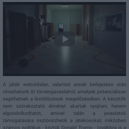
A játék weboldalán, valamint annak befejezése után
olvashatunk öt törvényjavaslatról, amelyek potenciálisan
segíthetnek a lövöldözések megelőzésében. A készítők
nem szórakoztató élményt akartak nyújtani, hanem
elgondolkodtatót, amivel talán a javaslatok
támogatására ösztönözhetik a játékosokat, miközben
számos politikus - köztük Donald Trump - továbbra is a