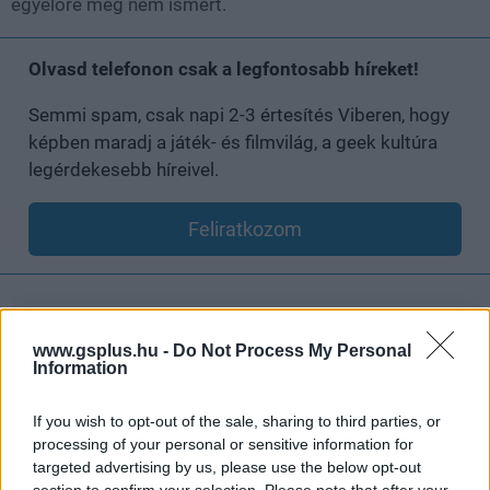
egyelőre még nem ismert.
Olvasd telefonon csak a legfontosabb híreket!
Semmi spam, csak napi 2-3 értesítés Viberen, hogy
képben maradj a játék- és filmvilág, a geek kultúra
legérdekesebb híreivel.
Feliratkozom
SMASH by Meló-Diák: Homok, zene és a nyár legjobb
www.gsplus.hu -
Do Not Process My Personal
hangulata – Jön a második forduló! (X)
Information
Július végén folytatódik a balatoni strandröplabda-
sorozat.
If you wish to opt-out of the sale, sharing to third parties, or
processing of your personal or sensitive information for
targeted advertising by us, please use the below opt-out
section to confirm your selection. Please note that after your