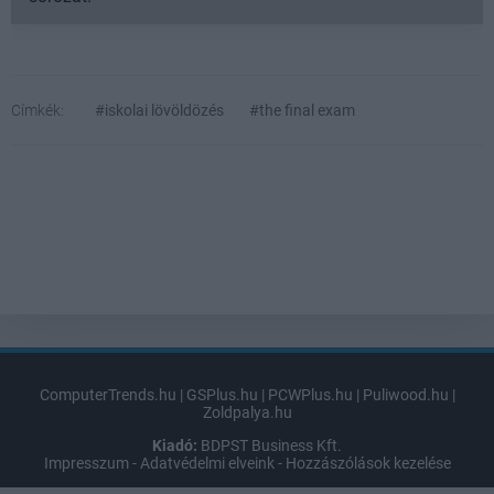
Címkék:
#iskolai lövöldözés
#the final exam
ComputerTrends.hu
|
GSPlus.hu
|
PCWPlus.hu
|
Puliwood.hu
|
Zoldpalya.hu
Kiadó:
BDPST Business Kft.
Impresszum
-
Adatvédelmi elveink
-
Hozzászólások kezelése