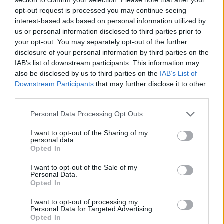
Címkék:
#andrew garfield
#florence pugh
#we live in time
opt-out request is processed you may continue seeing
interest-based ads based on personal information utilized by
us or personal information disclosed to third parties prior to
your opt-out. You may separately opt-out of the further
disclosure of your personal information by third parties on the
IAB’s list of downstream participants. This information may
also be disclosed by us to third parties on the
IAB’s List of
Downstream Participants
that may further disclose it to other
third parties.
Please note that this website/app uses one or more Google
Personal Data Processing Opt Outs
Hozzászólások
services and may gather and store information including but
not limited to your visit or usage behaviour. You may click to
I want to opt-out of the Sharing of my
personal data.
grant or deny consent to Google and its third-party tags to
Opted In
use your data for below specified purposes in below Google
Iskolai lövöldözésről
consent section.
I want to opt-out of the Sale of my
Personal Data.
készítettek játékot egy áldozat
Opted In
I want to opt-out of processing my
szülei
Personal Data for Targeted Advertising.
Opted In