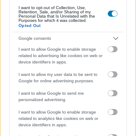
PacaGS
|
2024 október 8. 10:21
I want to opt-out of Collection, Use,
Retention, Sale, and/or Sharing of my
Personal Data that Is Unrelated with the
Purposes for which it was collected.
Opted Out
A The Final Exam azt kívánja bemutatni, milyen
borzalmakat élnek át a diákok egy ilyen eset
Google consents
során.
I want to allow Google to enable storage
related to advertising like cookies on web or
Loaded
:
Unmute
81.69%
device identifiers in apps.
A CNN
elemzése
szerint 2024. szeptember 19-ével
I want to allow my user data to be sent to
bezárólag az idei évben legalább 50 iskolai lövöldözés
Google for online advertising purposes.
történt az Egyesült Államokban, amelyek 24 halálos
I want to allow Google to send me
áldozattal és 66 további sérülttel jártak. A legutóbbi
personalized advertising.
nagy, 21 halálos áldozatot követelő mészárlásra 2022-
ben került sor a texasi Uvalde Robb Általános Iskolában,
I want to allow Google to enable storage
de a fegyverekre vonatkozó törvényeket ennek hatására
related to analytics like cookies on web or
sem szigorították érdemben.
device identifiers in apps.