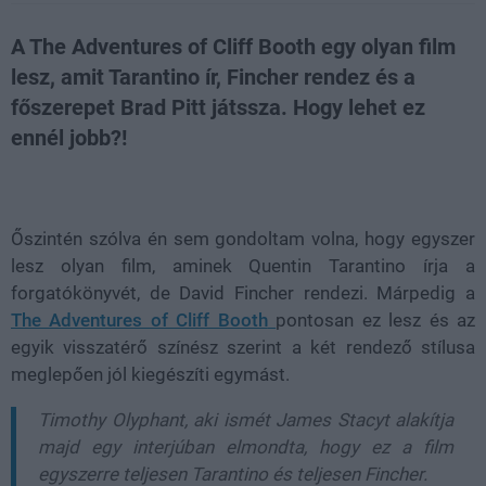
A The Adventures of Cliff Booth egy olyan film
lesz, amit Tarantino ír, Fincher rendez és a
főszerepet Brad Pitt játssza. Hogy lehet ez
ennél jobb?!
Loaded
:
Unmute
21.86%
Őszintén szólva én sem gondoltam volna, hogy egyszer
lesz olyan film, aminek
Quentin Tarantino
írja a
forgatókönyvét, de
David Fincher
rendezi. Márpedig a
The Adventures of Cliff Booth
pontosan ez lesz és az
egyik visszatérő színész szerint a két rendező stílusa
meglepően jól kiegészíti egymást.
Timothy Olyphant, aki ismét James Stacyt alakítja
majd egy interjúban elmondta, hogy ez a film
egyszerre teljesen Tarantino és teljesen Fincher.