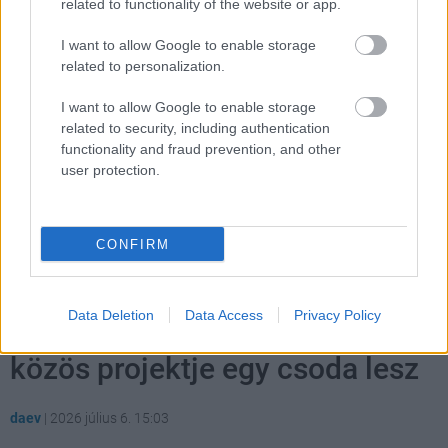
related to functionality of the website or app.
#max
#bukdács
I want to allow Google to enable storage
related to personalization.
I want to allow Google to enable storage
related to security, including authentication
functionality and fraud prevention, and other
user protection.
Hozzászólások
CONFIRM
Data Deletion
Data Access
Privacy Policy
A két kedvenc rendezőm első
közös projektje egy csoda lesz
daev
|
2026 július 6. 15:03