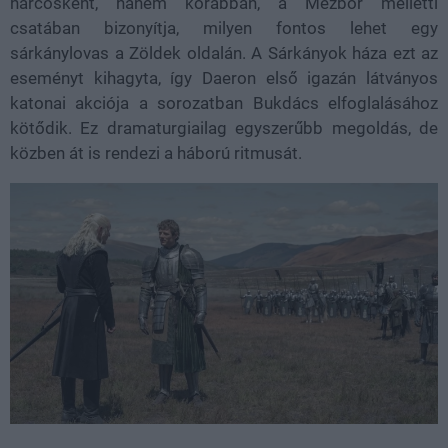
harcosként, hanem korábban, a Mézbor melletti
csatában bizonyítja, milyen fontos lehet egy
sárkánylovas a Zöldek oldalán. A Sárkányok háza ezt az
eseményt kihagyta, így Daeron első igazán látványos
katonai akciója a sorozatban Bukdács elfoglalásához
kötődik. Ez dramaturgiailag egyszerűbb megoldás, de
közben át is rendezi a háború ritmusát.