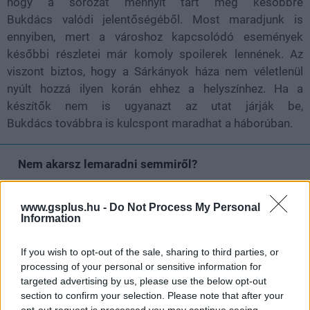
hogy a sorozat mennyit tart meg későbbre
Bukdács valódi jelentőségéből. Most maradjunk is
ennyiben, mert a városhoz kapcsolódó események
későbbi részletei már komoly spoilerek lennének. Az
viszont biztos, hogy a Sárkányok háza nem véletlenül
nyúlt hozzá ilyen korán ehhez a helyszínhez. Ha a
készítők nem is ugyanazt az utat járják be,
Bukdács továbbra is kulcspont maradhat a háborúban.
Nem akarsz lemaradni semmiről?
Rengeteg hír és cikk vár rád, lehet, hogy éppen nem
www.gsplus.hu -
Do Not Process My Personal
jön szembe GSO-n vagy a social médiában. Segítünk,
Information
hogy naprakész maradj, kiválogatjuk neked a
legjobbakat,
iratkozz fel hírlevelünkre!
If you wish to opt-out of the sale, sharing to third parties, or
processing of your personal or sensitive information for
targeted advertising by us, please use the below opt-out
section to confirm your selection. Please note that after your
Kijelentem, hogy az
adatkezelési nyilatkozat
tartalmát