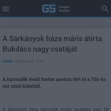
A Sárkányok háza máris átírta
Bukdács nagy csatáját
Csirke
|
2026 július 6. 14:31
A harmadik évad fontos ponton tért el a Tűz és
vér című kötettől.
Loaded
:
Unmute
38.26%
A Sárkányok háza harmadik évada továbbra sem fél