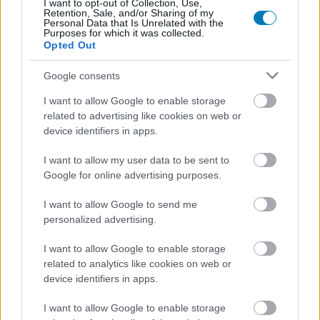
I want to opt-out of Collection, Use,
persze egy sárkány.
Retention, Sale, and/or Sharing of my
Personal Data that Is Unrelated with the
Purposes for which it was collected.
A Sárkányok háza tehát megint azt csinálja, amit a nézők
Opted Out
egy része szeret, a könyvolvasók egy része pedig
Google consents
gyanakodva figyel, vagyis nem egyszerűen adaptál,
hanem újraértelmezi a Tűz és vér eseményeit.
I want to allow Google to enable storage
Bukdácsnál ez most különösen nagyot szólt, még úgy is,
related to advertising like cookies on web or
device identifiers in apps.
hogy magát a csatát nem láttuk.
I want to allow my user data to be sent to
Google for online advertising purposes.
SMASH by Meló-Diák: Homok, zene és a nyár legjobb
I want to allow Google to send me
hangulata – Jön a második forduló! (X)
personalized advertising.
Július végén folytatódik a balatoni strandröplabda-
sorozat.
I want to allow Google to enable storage
related to analytics like cookies on web or
device identifiers in apps.
I want to allow Google to enable storage
Címkék:
#sárkányok háza
#house of the dragon
#hbo