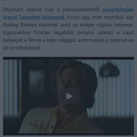
Olyphant szerint már a párbeszédekből
egyértelműen
érezni Tarantino kézjegyét
, kicsit úgy, mint mondjuk egy
Rolling Stones számnál, amit az ember rögtön felismer.
Ugyanakkor Fincher legalább ennyire ráteszi a saját
bélyegét a filmre a képi világgal, a ritmussal, a zenével és
az összhatással.