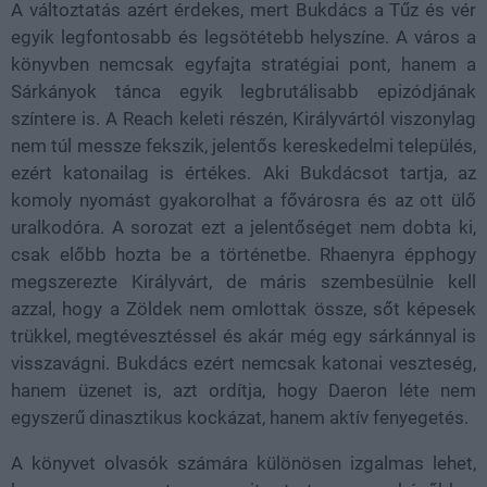
A változtatás azért érdekes, mert Bukdács a Tűz és vér
egyik legfontosabb és legsötétebb helyszíne. A város a
könyvben nemcsak egyfajta stratégiai pont, hanem a
Sárkányok tánca egyik legbrutálisabb epizódjának
színtere is. A Reach keleti részén, Királyvártól viszonylag
nem túl messze fekszik, jelentős kereskedelmi település,
ezért katonailag is értékes. Aki Bukdácsot tartja, az
komoly nyomást gyakorolhat a fővárosra és az ott ülő
uralkodóra. A sorozat ezt a jelentőséget nem dobta ki,
csak előbb hozta be a történetbe. Rhaenyra épphogy
megszerezte Királyvárt, de máris szembesülnie kell
azzal, hogy a Zöldek nem omlottak össze, sőt képesek
trükkel, megtévesztéssel és akár még egy sárkánnyal is
visszavágni. Bukdács ezért nemcsak katonai veszteség,
hanem üzenet is, azt ordítja, hogy Daeron léte nem
egyszerű dinasztikus kockázat, hanem aktív fenyegetés.
A könyvet olvasók számára különösen izgalmas lehet,