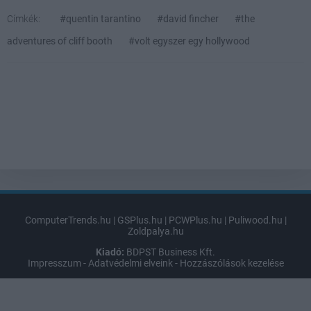
Címkék:
#quentin tarantino
#david fincher
#the
adventures of cliff booth
#volt egyszer egy hollywood
ComputerTrends.hu
|
GSPlus.hu
|
PCWPlus.hu
|
Puliwood.hu
|
Zoldpalya.hu
Kiadó:
BDPST Business Kft.
Impresszum
-
Adatvédelmi elveink
-
Hozzászólások kezelése