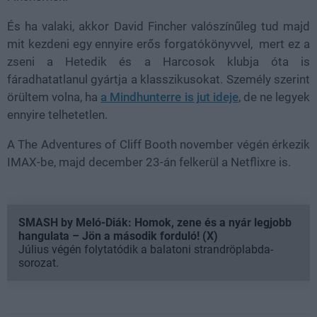
És ha valaki, akkor
David Fincher
valószínűleg tud majd
mit kezdeni egy ennyire erős forgatókönyvvel, mert ez a
zseni a
Hetedik és
a
Harcosok klubja óta is
fáradhatatlanul gyártja a klasszikusokat. Személy szerint
örültem volna, ha
a Mindhunterre is jut ideje
, de ne legyek
ennyire telhetetlen.
A
The Adventures of Cliff Booth
november végén érkezik
IMAX-be, majd december 23-án felkerül a Netflixre is.
SMASH by Meló-Diák: Homok, zene és a nyár legjobb
hangulata – Jön a második forduló! (X)
Július végén folytatódik a balatoni strandröplabda-
sorozat.