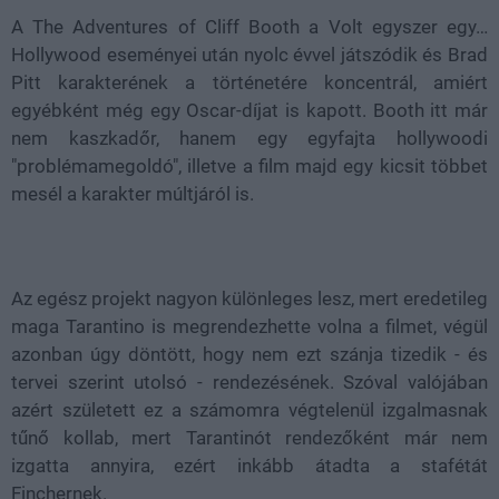
A
The Adventures of Cliff Booth
a
Volt egyszer egy…
Hollywood
eseményei után nyolc évvel játszódik és
Brad
Pitt
karakterének a történetére koncentrál, amiért
egyébként még egy Oscar-díjat is kapott. Booth itt már
nem kaszkadőr, hanem egy egyfajta hollywoodi
"problémamegoldó", illetve a film majd egy kicsit többet
mesél a karakter múltjáról is.
Az egész projekt nagyon különleges lesz, mert eredetileg
maga Tarantino is megrendezhette volna a filmet, végül
azonban úgy döntött, hogy nem ezt szánja tizedik - és
tervei szerint utolsó - rendezésének. Szóval valójában
azért született ez a számomra végtelenül izgalmasnak
tűnő kollab, mert Tarantinót rendezőként már nem
izgatta annyira, ezért inkább átadta a stafétát
Finchernek.