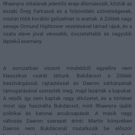
Rhaenyra oldalának jelentős ereje állomásozik, köztük az
északi Öreg Farkasok és a folyóvidéki szövetségesek,
miután több korábbi győzelmet is arattak. A Zöldek nagy
serege Ormund Hightower vezetésével támad rájuk, és a
csata eleve jóval véresebb, összetettebb és nagyobb
léptékű esemény.
A sorozatban viszont mindebből egyelőre nem
klasszikus csatát láttunk. Bukdácsot a Zöldek
beszivárgással, rajtaütéssel és Daeron sárkányának
támogatásával szerezték meg, majd lezárták a kapukat.
A nézők így nem kaptak nagy ütközetet, és a történet
most úgy használta Bukdácsot, mint Rhaenyra újabb
politikai és katonai arculcsapását. A másik nagy
változás Daeron szerepét érinti. Martin könyvében
Daeron nem Bukdácsnál mutatkozik be először