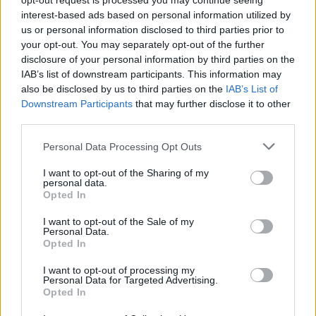
opt-out request is processed you may continue seeing
megismertem és azt elfogadom.
interest-based ads based on personal information utilized by
us or personal information disclosed to third parties prior to
your opt-out. You may separately opt-out of the further
Feliratkozom
disclosure of your personal information by third parties on the
IAB’s list of downstream participants. This information may
also be disclosed by us to third parties on the
IAB’s List of
A harmadik évad eddig is több fontos ponton
Downstream Participants
that may further disclose it to other
változtatott Martin történetén, de Bukdács esete
third parties.
különösen látványos, mert nem csak egy karakter sorsát
Please note that this website/app uses one or more Google
Personal Data Processing Opt Outs
vagy egy jelenet sorrendjét módosítja. Itt a háború egész
services and may gather and store information including but
ritmusa változik, mivel a sorozat gyorsabban húzza elő
not limited to your visit or usage behaviour. You may click to
I want to opt-out of the Sharing of my
personal data.
Daeront, kihagy egy könyvbeli ütközetet, és egy későbbi
grant or deny consent to Google and its third-party tags to
Opted In
use your data for below specified purposes in below Google
nagy eseményt már most előkészít. Ez persze nem
consent section.
I want to opt-out of the Sale of my
jelenti azt, hogy Bukdács szerepe kisebb lenne. Sőt, épp
Personal Data.
ellenkezőleg, a sorozat már most jelezte, hogy a város
Opted In
elfoglalása egy olyan fordulat, amely Rhaenyra frissen
I want to opt-out of processing my
megszerzett hatalmát kezdi ki. Királyvár ugyan az övé, de
Personal Data for Targeted Advertising.
Opted In
a háború messze nincs eldöntve, és Daeron érkezésével
a Zöldek oldalán újra ott van egy Targaryen fiú, meg