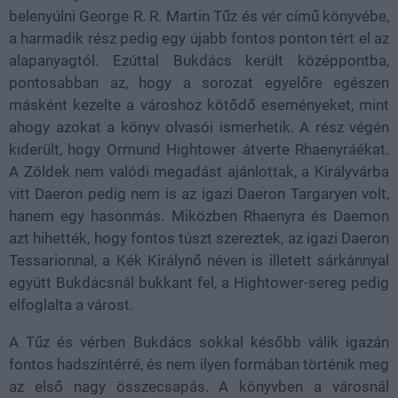
belenyúlni George R. R. Martin Tűz és vér című könyvébe,
a harmadik rész pedig egy újabb fontos ponton tért el az
alapanyagtól. Ezúttal Bukdács került középpontba,
pontosabban az, hogy a sorozat egyelőre egészen
másként kezelte a városhoz kötődő eseményeket, mint
ahogy azokat a könyv olvasói ismerhetik. A rész végén
kiderült, hogy Ormund Hightower átverte Rhaenyráékat.
A Zöldek nem valódi megadást ajánlottak, a Királyvárba
vitt Daeron pedig nem is az igazi Daeron Targaryen volt,
hanem egy hasonmás. Miközben Rhaenyra és Daemon
azt hihették, hogy fontos túszt szereztek, az igazi Daeron
Tessarionnal, a Kék Királynő néven is illetett sárkánnyal
együtt Bukdácsnál bukkant fel, a Hightower-sereg pedig
elfoglalta a várost.
A Tűz és vérben Bukdács sokkal később válik igazán
fontos hadszíntérré, és nem ilyen formában történik meg
az első nagy összecsapás. A könyvben a városnál