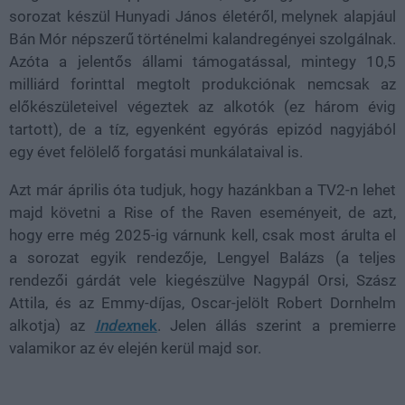
sorozat készül Hunyadi János életéről, melynek alapjául
Bán Mór népszerű történelmi kalandregényei szolgálnak.
Azóta a jelentős állami támogatással, mintegy 10,5
milliárd forinttal megtolt produkciónak nemcsak az
előkészületeivel végeztek az alkotók (ez három évig
tartott), de a tíz, egyenként egyórás epizód nagyjából
egy évet felölelő forgatási munkálataival is.
Azt már április óta tudjuk, hogy hazánkban a TV2-n lehet
majd követni a Rise of the Raven eseményeit, de azt,
hogy erre még 2025-ig várnunk kell, csak most árulta el
a sorozat egyik rendezője, Lengyel Balázs (a teljes
rendezői gárdát vele kiegészülve Nagypál Orsi, Szász
Attila, és az Emmy-díjas, Oscar-jelölt Robert Dornhelm
alkotja) az
Index
nek
. Jelen állás szerint a premierre
valamikor az év elején kerül majd sor.