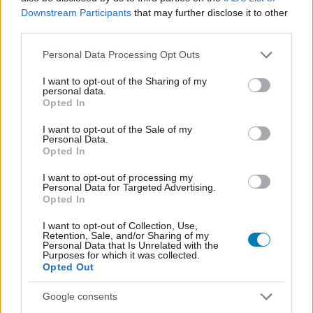
Downstream Participants
that may further disclose it to other
A Sárkányok háza
third parties.
színésznőjének nem tetszik,
Please note that this website/app uses one or more Google
Personal Data Processing Opt Outs
services and may gather and store information including but
ahogy a karakterével bántak
not limited to your visit or usage behaviour. You may click to
I want to opt-out of the Sharing of my
personal data.
grant or deny consent to Google and its third-party tags to
Opted In
use your data for below specified purposes in below Google
Chavalier
|
2024 június 16. 14:52
consent section.
I want to opt-out of the Sale of my
Personal Data.
Opted In
Az Alicent Hightowert megformáló Olivia
I want to opt-out of processing my
Cooke-nak konkrétan a Targaryen házba
Personal Data for Targeted Advertising.
Opted In
beházasodott királyné életkorával van gondja.
I want to opt-out of Collection, Use,
Loaded
:
Retention, Sale, and/or Sharing of my
Unmute
21.86%
Personal Data that Is Unrelated with the
Purposes for which it was collected.
Opted Out
Régóta visszatérő probléma a film- és
sorozatgyártásban, hogy a karakterek öregedését nem
Google consents
kezelik következetesen, nincs egy erre kialakult,