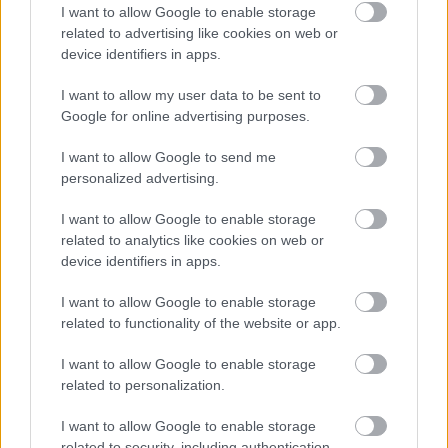
I want to allow Google to enable storage
egységesen alkalmazott gyakorlat, vagyis ahány alkotás,
related to advertising like cookies on web or
annyiféle megoldás létezik. Különösen kellemetlen, ha a
device identifiers in apps.
konzekvencia hiánya nem más produkciókkal, hanem
például ugyanazon sorozat korábbi epizódjaival
I want to allow my user data to be sent to
összevetve ütközik ki, és ez bizony a Sárkányok házára
Google for online advertising purposes.
hatványozottan érvényes.
I want to allow Google to send me
personalized advertising.
Gondoljunk csak vissza arra, hogy bár az első évad
közepén egy időugrással elbúcsúztatták az alkotók a
I want to allow Google to enable storage
fiatal Rhaenyra Targaryent és Alicent Hightowert játszó
related to analytics like cookies on web or
színésznőket, azaz Milly Alcockot és Emily Carey-t, a
device identifiers in apps.
helyükre pedig Emma D'Arcy és Olivia Cooke érkezett,
I want to allow Google to enable storage
számos további az eltelt tizenegynéhány év, majd a
related to functionality of the website or app.
második, több mint fél évtizedes ugrást követően már
igencsak indokolt színészcserét elmulasztottak. Ser
I want to allow Google to enable storage
Criston Cole (Fabien Frankel) például egy napot sem
related to personalization.
öregedett, a tinédzserkorból kilépett gyerekeket alakító
I want to allow Google to enable storage
színészek pedig szinte egyidősek a sorozatbeli
related to security, including authentication