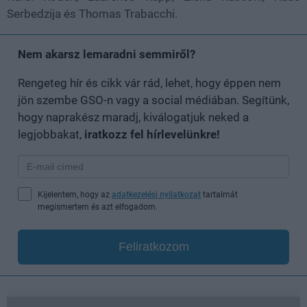
Serbedzija és Thomas Trabacchi.
Nem akarsz lemaradni semmiről?
Rengeteg hír és cikk vár rád, lehet, hogy éppen nem
jön szembe GSO-n vagy a social médiában. Segítünk,
hogy naprakész maradj, kiválogatjuk neked a
legjobbakat,
iratkozz fel hírlevelünkre!
Kijelentem, hogy az
adatkezelési nyilatkozat
tartalmát
megismertem és azt elfogadom.
Feliratkozom