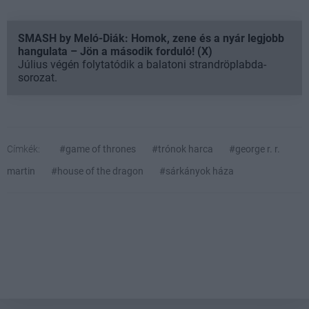
SMASH by Meló-Diák: Homok, zene és a nyár legjobb
hangulata – Jön a második forduló! (X)
Július végén folytatódik a balatoni strandröplabda-
sorozat.
Címkék:
#game of thrones
#trónok harca
#george r. r.
martin
#house of the dragon
#sárkányok háza