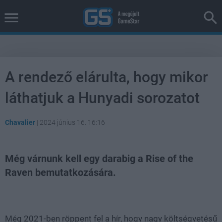
A rendező elárulta, hogy mikor
láthatjuk a Hunyadi sorozatot
Chavalier
|
2024 június 16. 16:16
Még várnunk kell egy darabig a Rise of the
Raven bemutatkozására.
Loaded
:
Unmute
38.26%
Még 2021-ben röppent fel a hír, hogy nagy költségvetésű