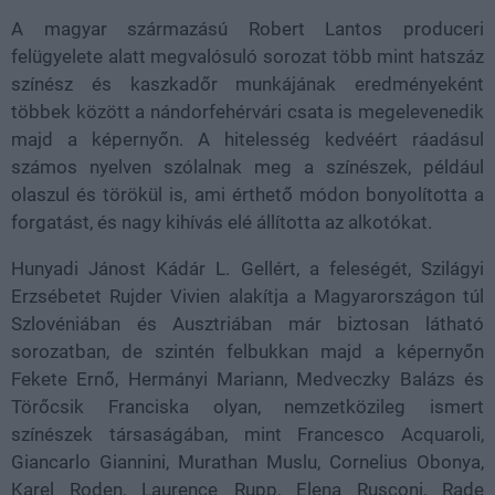
A magyar származású Robert Lantos produceri
felügyelete alatt megvalósuló sorozat több mint hatszáz
színész és kaszkadőr munkájának eredményeként
többek között a nándorfehérvári csata is megelevenedik
majd a képernyőn. A hitelesség kedvéért ráadásul
számos nyelven szólalnak meg a színészek, például
olaszul és törökül is, ami érthető módon bonyolította a
forgatást, és nagy kihívás elé állította az alkotókat.
Hunyadi Jánost Kádár L. Gellért, a feleségét, Szilágyi
Erzsébetet Rujder Vivien alakítja a Magyarországon túl
Szlovéniában és Ausztriában már biztosan látható
sorozatban, de szintén felbukkan majd a képernyőn
Fekete Ernő, Hermányi Mariann, Medveczky Balázs és
Törőcsik Franciska olyan, nemzetközileg ismert
színészek társaságában, mint Francesco Acquaroli,
Giancarlo Giannini, Murathan Muslu, Cornelius Obonya,
Karel Roden, Laurence Rupp, Elena Rusconi, Rade