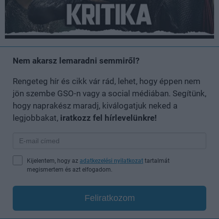
Nem akarsz lemaradni semmiről?
Rengeteg hír és cikk vár rád, lehet, hogy éppen nem
jön szembe GSO-n vagy a social médiában. Segítünk,
hogy naprakész maradj, kiválogatjuk neked a
legjobbakat,
iratkozz fel hírlevelünkre!
Kijelentem, hogy az
adatkezelési nyilatkozat
tartalmát
megismertem és azt elfogadom.
Feliratkozom