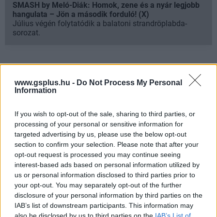
SMASH by Meló-Diák: Homok, zene és a nyár legjobb
hangulata – Jön a második forduló! (X)
Július végén folytatódik a balatoni strandröplabda-
sorozat.
www.gsplus.hu -
Do Not Process My Personal
Címkék:
#tv2
#sorozat
#hunyadi
#rise of the raven
Information
If you wish to opt-out of the sale, sharing to third parties, or
processing of your personal or sensitive information for
targeted advertising by us, please use the below opt-out
section to confirm your selection. Please note that after your
opt-out request is processed you may continue seeing
interest-based ads based on personal information utilized by
us or personal information disclosed to third parties prior to
your opt-out. You may separately opt-out of the further
Hozzászólások
disclosure of your personal information by third parties on the
IAB’s list of downstream participants. This information may
also be disclosed by us to third parties on the
IAB’s List of