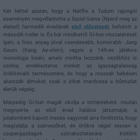
Két héttel azután, hogy a Netflix a Tudum rajongói
eseményén megvillantotta a Squid Game (Nyerd meg az
életed) harmadik évadának
első előzetesét
, befutott a
második trailer is. És bár mindkettő Gi-hun visszatérését
ígéri, a friss anyag jóval csendesebb, komorabb: Jang
Geum (Kang Ae-shim), vagyis a 149-es játékos
monológja kíséri, amely mintha hozzánk, nézőkhöz is
szólna, emlékeztetve minket az igazságtalanság
örökkévaló természetére, és hogy a rosszak békésen
alusszák álmukat, csak a jókat mardossa a bűntudat
életük végéig.
Márpedig Gi-hun magát okolja a történteként: miután
megnyerte az első évad halálos játszmáját, a
jutalomként kapott mesés vagyonát arra fordította, hogy
megtalálja a szervezőket, és örökre véget vessen a
szupergazdagok szórakoztatására kiötlött