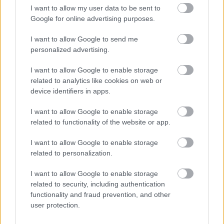
I want to allow my user data to be sent to
Kétségtelenül nagyobb figyelmet kapnak az Epic Games
Google for online advertising purposes.
tervei között PC-s játékok, de egy ideje a mobilos címek
I want to allow Google to send me
piacán is aktív, ahol a korábban már bevált taktikát
personalized advertising.
alkalmazza: ingyen osztogatott ajándékokkal igyekszik
minél több felhasználót, potenciális vásárlót magához
I want to allow Google to enable storage
édesgetni. Ez alkalommal a népszerű logikai játék, a
related to analytics like cookies on web or
device identifiers in apps.
Shapez
került be a szokásos heti kínálatba.
I want to allow Google to enable storage
related to functionality of the website or app.
I want to allow Google to enable storage
related to personalization.
I want to allow Google to enable storage
related to security, including authentication
functionality and fraud prevention, and other
user protection.