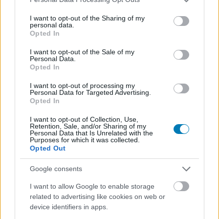
services and may gather and store information including but
not limited to your visit or usage behaviour. You may click to
I want to opt-out of the Sharing of my
personal data.
grant or deny consent to Google and its third-party tags to
Opted In
use your data for below specified purposes in below Google
consent section.
Hozzászólások
I want to opt-out of the Sale of my
Personal Data.
Opted In
I want to opt-out of processing my
Personal Data for Targeted Advertising.
Már tölthető az Epic Games
Opted In
Store ingyenes mobiljátéka
I want to opt-out of Collection, Use,
Retention, Sale, and/or Sharing of my
Personal Data that Is Unrelated with the
Purposes for which it was collected.
Chavalier
|
2025 június 13. 21:37
Opted Out
Google consents
A piactér ezúttal egy kis extrával is
I want to allow Google to enable storage
kiegészítette az ajándékot.
related to advertising like cookies on web or
device identifiers in apps.
Loaded
:
Unmute
21.65%