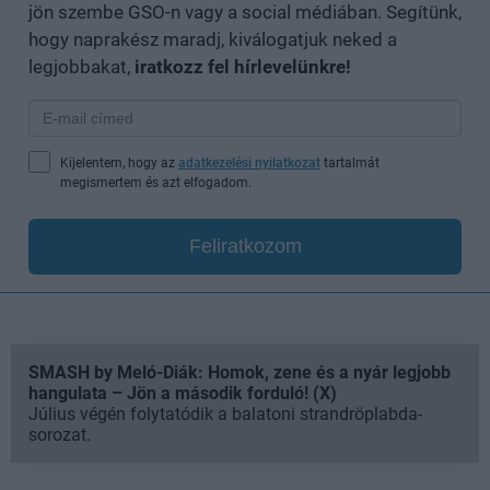
jön szembe GSO-n vagy a social médiában. Segítünk,
hogy naprakész maradj, kiválogatjuk neked a
legjobbakat,
iratkozz fel hírlevelünkre!
Kijelentem, hogy az
adatkezelési nyilatkozat
tartalmát
megismertem és azt elfogadom.
Feliratkozom
SMASH by Meló-Diák: Homok, zene és a nyár legjobb
hangulata – Jön a második forduló! (X)
Július végén folytatódik a balatoni strandröplabda-
sorozat.