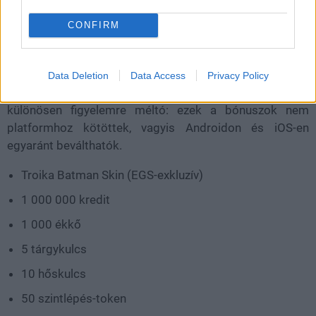
CONFIRM
A piactér mellé csapott még 70 dollár értékű extra
Data Deletion
Data Access
Privacy Policy
tartalmat is a
DC Heroes United
játékhoz. Ami pedig
különösen figyelemre méltó: ezek a bónuszok nem
platformhoz kötöttek, vagyis Androidon és iOS-en
egyaránt beválthatók.
Troika Batman Skin (EGS-exkluzív)
1 000 000 kredit
1 000 ékkő
5 tárgykulcs
10 hőskulcs
50 szintlépés-token