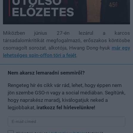
Miközben június 27-én lezárul a karcos
társadalomkritikát megfogalmazó, erőszakos köntösbe
csomagolt sorozat, alkotója, Hwang Dong-hyuk
már egy
lehetséges spin-offon töri a fejét
.
Nem akarsz lemaradni semmiről?
Rengeteg hír és cikk vár rád, lehet, hogy éppen nem
jön szembe GSO-n vagy a social médiában. Segítünk,
hogy naprakész maradj, kiválogatjuk neked a
legjobbakat,
iratkozz fel hírlevelünkre!