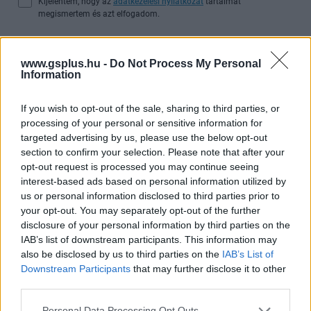
Kijelentem, hogy az
adatkezelési nyilatkozat
tartalmát
megismertem és azt elfogadom.
Feliratkozom
www.gsplus.hu -
Do Not Process My Personal
Information
If you wish to opt-out of the sale, sharing to third parties, or
SMASH by Meló-Diák: Homok, zene és a nyár legjobb
processing of your personal or sensitive information for
hangulata – Jön a második forduló! (X)
targeted advertising by us, please use the below opt-out
Július végén folytatódik a balatoni strandröplabda-
section to confirm your selection. Please note that after your
sorozat.
opt-out request is processed you may continue seeing
interest-based ads based on personal information utilized by
us or personal information disclosed to third parties prior to
your opt-out. You may separately opt-out of the further
disclosure of your personal information by third parties on the
Címkék:
#netflix
#squid game
#nyerd meg az életed
IAB’s list of downstream participants. This information may
also be disclosed by us to third parties on the
IAB’s List of
Downstream Participants
that may further disclose it to other
third parties.
Please note that this website/app uses one or more Google
Personal Data Processing Opt Outs