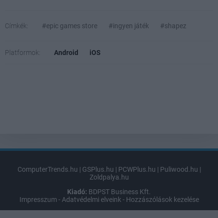
Címkék:
#epic games store
#ingyen játék
#shapez
Platformok:
Android
iOS
ComputerTrends.hu
|
GSPlus.hu
|
PCWPlus.hu
|
Puliwood.hu
|
Zoldpalya.hu
Kiadó:
BDPST Business Kft.
Impresszum
-
Adatvédelmi elveink
-
Hozzászólások kezelése