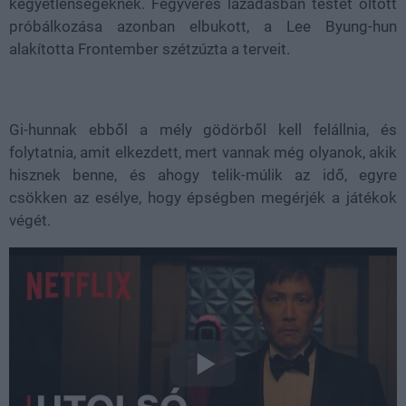
kegyetlenségeknek. Fegyveres lázadásban testet öltött
próbálkozása azonban elbukott, a Lee Byung-hun
alakította Frontember szétzúzta a terveit.
Gi-hunnak ebből a mély gödörből kell felállnia, és
folytatnia, amit elkezdett, mert vannak még olyanok, akik
hisznek benne, és ahogy telik-múlik az idő, egyre
csökken az esélye, hogy épségben megérjék a játékok
végét.