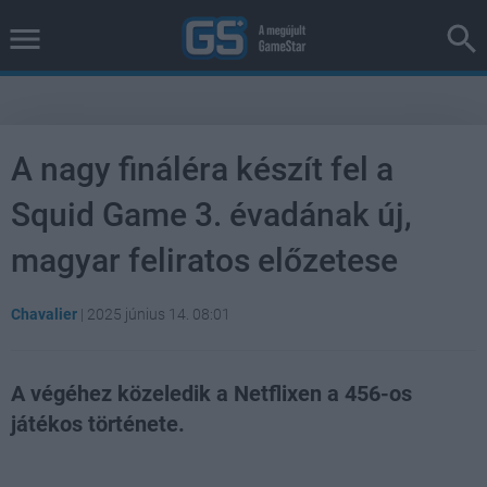
A nagy fináléra készít fel a
Squid Game 3. évadának új,
magyar feliratos előzetese
Chavalier
|
2025 június 14. 08:01
A végéhez közeledik a Netflixen a 456-os
játékos története.
Loaded
:
Unmute
36.99%