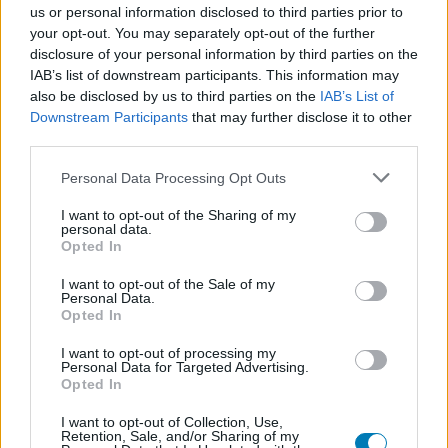
us or personal information disclosed to third parties prior to
Hozzászólások
your opt-out. You may separately opt-out of the further
disclosure of your personal information by third parties on the
IAB’s list of downstream participants. This information may
also be disclosed by us to third parties on the
IAB’s List of
Nagyágyúkkal erősít júniusban
Downstream Participants
that may further disclose it to other
third parties.
a PlayStation Plus
Please note that this website/app uses one or more Google
Personal Data Processing Opt Outs
services and may gather and store information including but
Csirke
|
2026 június 10. 18:47
not limited to your visit or usage behaviour. You may click to
I want to opt-out of the Sharing of my
personal data.
grant or deny consent to Google and its third-party tags to
Opted In
use your data for below specified purposes in below Google
consent section.
A Final Fantasy XVI és a Sonic X Shadow
I want to opt-out of the Sale of my
Personal Data.
Generations is érkezik.
Opted In
I want to opt-out of processing my
Loaded
:
Unmute
21.02%
Personal Data for Targeted Advertising.
Opted In
A Sony közzétette a PlayStation Plus júniusi
I want to opt-out of Collection, Use,
játékkatalógusának kínálatát, és ezúttal elég erős hónap
Retention, Sale, and/or Sharing of my