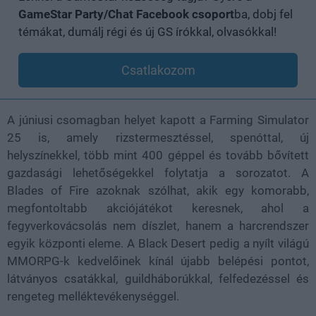
GameStar Party/Chat Facebook csoport
ba, dobj fel
témákat, dumálj régi és új GS írókkal, olvasókkal!
Csatlakozom
A júniusi csomagban helyet kapott a Farming Simulator
25 is, amely rizstermesztéssel, spenóttal, új
helyszínekkel, több mint 400 géppel és tovább bővített
gazdasági lehetőségekkel folytatja a sorozatot. A
Blades of Fire azoknak szólhat, akik egy komorabb,
megfontoltabb akciójátékot keresnek, ahol a
fegyverkovácsolás nem díszlet, hanem a harcrendszer
egyik központi eleme. A Black Desert pedig a nyílt világú
MMORPG-k kedvelőinek kínál újabb belépési pontot,
látványos csatákkal, guildháborúkkal, felfedezéssel és
rengeteg melléktevékenységgel.