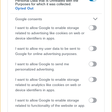
Personal Data that Is Unrelated with the
vár az Extra és Premium előfizetőkre. A lista legnagyobb
Purposes for which it was collected.
neve egyértelműen a Final Fantasy XVI, de mellé befut a
Opted Out
Sonic X Shadow Generations, a Kingdom Come:
Google consents
Deliverance, a Life is Strange: Double Exposure, a
Farming Simulator 25, a Blades of Fire és a Black Desert
I want to allow Google to enable storage
related to advertising like cookies on web or
is. A Premium szint ráadásként egy PlayStation 2-es
device identifiers in apps.
ritkaságot is kap, visszatér ugyanis a Gitaroo Man. A
Sony jelezte, hogy bizonyos piacokon most új
I want to allow my user data to be sent to
megjelenési rendet próbál ki a PlayStation Plus Game
Google for online advertising purposes.
Catalog esetében, ezért az Egyesült Államokban, az
I want to allow Google to send me
Egyesült Királyságban és Japánban több játék eltérő
personalized advertising.
dátumokon válik elérhetővé. A többi régióban, így
várhatóan nálunk is június 16-án nyílik meg a teljes
I want to allow Google to enable storage
júniusi kínálat.
related to analytics like cookies on web or
device identifiers in apps.
A hónap legnagyobb fogása a Final Fantasy XVI, amely a
legendás sorozat egyik legsötétebb hangvételű
I want to allow Google to enable storage
related to functionality of the website or app.
epizódja. A játék Valisthea világába visz, ahol a bosszú, a