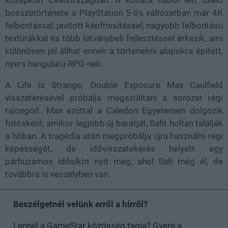
középkori Csehországban. A kovács fiából lett túlélő
bosszútörténete a PlayStation 5-ös változatban már 4K
felbontással, javított képfrissítéssel, nagyobb felbontású
textúrákkal és több látványbeli fejlesztéssel érkezik, ami
különösen jól állhat ennek a történelmi alapokra épített,
nyers hangulatú RPG-nek.
A Life is Strange: Double Exposure Max Caulfield
visszatérésével próbálja megszólítani a sorozat régi
rajongóit. Max ezúttal a Caledon Egyetemen dolgozik
fotósként, amikor legjobb új barátját, Safit holtan találják
a hóban. A tragédia után megpróbálja újra használni régi
képességét, de idővisszatekerés helyett egy
párhuzamos idősíkot nyit meg, ahol Safi még él, de
továbbra is veszélyben van.
Beszélgetnél velünk erről a hírről?
Lennél a GameStar közösség tagja? Gyere a