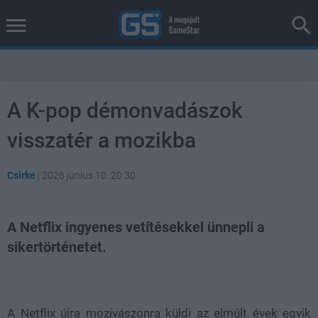
A K-pop démonvadászok
visszatér a mozikba
Csirke
|
2026 június 10. 20:30
A Netflix ingyenes vetítésekkel ünnepli a
sikertörténetet.
Loaded
:
Unmute
37.42%
A Netflix újra mozivászonra küldi az elmúlt évek egyik