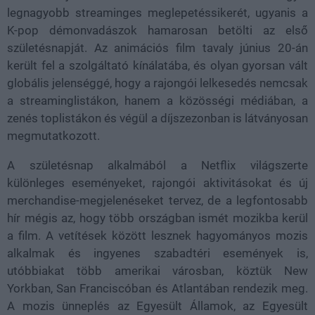
legnagyobb streaminges meglepetéssikerét, ugyanis a
K-pop démonvadászok hamarosan betölti az első
születésnapját. Az animációs film tavaly június 20-án
került fel a szolgáltató kínálatába, és olyan gyorsan vált
globális jelenséggé, hogy a rajongói lelkesedés nemcsak
a streaminglistákon, hanem a közösségi médiában, a
zenés toplistákon és végül a díjszezonban is látványosan
megmutatkozott.
A születésnap alkalmából a Netflix világszerte
különleges eseményeket, rajongói aktivitásokat és új
merchandise-megjelenéseket tervez, de a legfontosabb
hír mégis az, hogy több országban ismét mozikba kerül
a film. A vetítések között lesznek hagyományos mozis
alkalmak és ingyenes szabadtéri események is,
utóbbiakat több amerikai városban, köztük New
Yorkban, San Franciscóban és Atlantában rendezik meg.
A mozis ünneplés az Egyesült Államok, az Egyesült