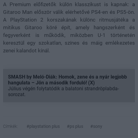
A Premium előfizetők külön klasszikust is kapnak: a
Gitaroo Man először válik elérhetővé PS4-en és PS5-ön.
A PlayStation 2 korszakának különc ritmusjátéka a
mitikus Gitaroo köré épít, amely hangszerként és
fegyverként is működik, miközben U-1 történetén
keresztül egy szokatlan, színes és máig emlékezetes
zenei kalandot kínál.
SMASH by Meló-Diák: Homok, zene és a nyár legjobb
hangulata – Jön a második forduló! (X)
Július végén folytatódik a balatoni strandröplabda-
sorozat.
Címkék:
#playstation plus
#ps plus
#sony