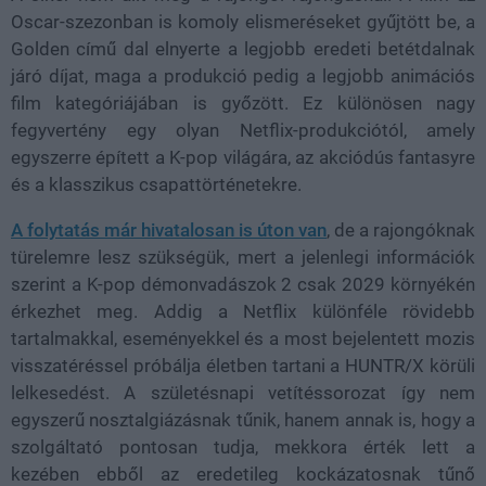
Oscar-szezonban is komoly elismeréseket gyűjtött be, a
Golden című dal elnyerte a legjobb eredeti betétdalnak
járó díjat, maga a produkció pedig a legjobb animációs
film kategóriájában is győzött. Ez különösen nagy
fegyvertény egy olyan Netflix-produkciótól, amely
egyszerre épített a K-pop világára, az akciódús fantasyre
és a klasszikus csapattörténetekre.
A folytatás már hivatalosan is úton van
, de a rajongóknak
türelemre lesz szükségük, mert a jelenlegi információk
szerint a K-pop démonvadászok 2 csak 2029 környékén
érkezhet meg. Addig a Netflix különféle rövidebb
tartalmakkal, eseményekkel és a most bejelentett mozis
visszatéréssel próbálja életben tartani a HUNTR/X körüli
lelkesedést. A születésnapi vetítéssorozat így nem
egyszerű nosztalgiázásnak tűnik, hanem annak is, hogy a
szolgáltató pontosan tudja, mekkora érték lett a
kezében ebből az eredetileg kockázatosnak tűnő