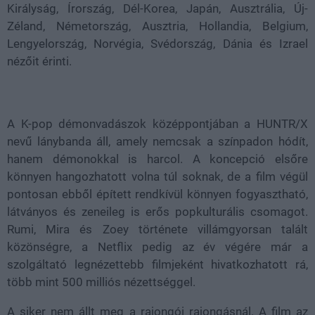
Királyság, Írország, Dél-Korea, Japán, Ausztrália, Új-
Zéland, Németország, Ausztria, Hollandia, Belgium,
Lengyelország, Norvégia, Svédország, Dánia és Izrael
nézőit érinti.
A K-pop démonvadászok középpontjában a HUNTR/X
nevű lánybanda áll, amely nemcsak a színpadon hódít,
hanem démonokkal is harcol. A koncepció elsőre
könnyen hangozhatott volna túl soknak, de a film végül
pontosan ebből épített rendkívül könnyen fogyasztható,
látványos és zeneileg is erős popkulturális csomagot.
Rumi, Mira és Zoey története villámgyorsan talált
közönségre, a Netflix pedig az év végére már a
szolgáltató legnézettebb filmjeként hivatkozhatott rá,
több mint 500 milliós nézettséggel.
A siker nem állt meg a rajongói rajongásnál. A film az