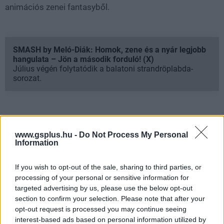
animációs zenei fantasyből.
SMASH by Meló-Diák: Homok, zene és a nyár legjobb
hangulata – Jön a második forduló! (X)
Július végén folytatódik a balatoni strandröplabda-
sorozat.
Címkék:
#kpop demon hunters
#netflix
www.gsplus.hu -
Do Not Process My Personal
Information
If you wish to opt-out of the sale, sharing to third parties, or
processing of your personal or sensitive information for
targeted advertising by us, please use the below opt-out
section to confirm your selection. Please note that after your
opt-out request is processed you may continue seeing
interest-based ads based on personal information utilized by