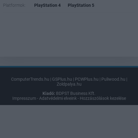
Platformok:
PlayStation 4
PlayStation 5
ComputerTrends.hu
|
GSPlus.hu
|
PCWPlus.hu
|
Puliwood.hu
|
Zoldpalya.hu
Kiadó:
BDPST Business Kft.
Impresszum
-
Adatvédelmi elveink
-
Hozzászólások kezelése