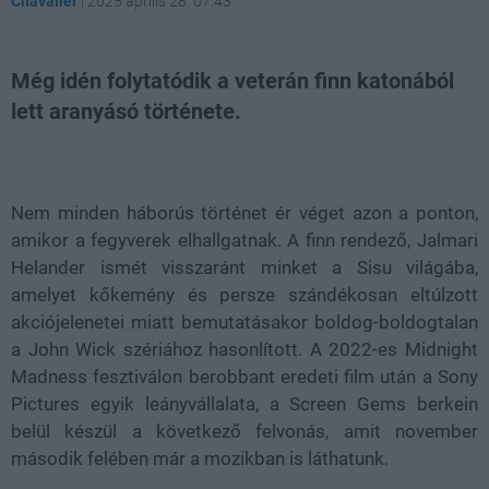
Chavalier
|
2025 április 28. 07:43
Még idén folytatódik a veterán finn katonából
lett aranyásó története.
Loaded
:
Unmute
80.89%
Nem minden háborús történet ér véget azon a ponton,
amikor a fegyverek elhallgatnak. A finn rendező, Jalmari
Helander ismét visszaránt minket a Sisu világába,
amelyet kőkemény és persze szándékosan eltúlzott
akciójelenetei miatt bemutatásakor boldog-boldogtalan
a John Wick szériához hasonlított. A 2022-es Midnight
Madness fesztiválon berobbant eredeti film után a Sony
Pictures egyik leányvállalata, a Screen Gems berkein
belül készül a következő felvonás, amit november
második felében már a mozikban is láthatunk.