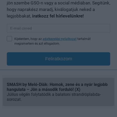
jön szembe GSO-n vagy a social médiában. Segítünk,
hogy naprakész maradj, kiválogatjuk neked a
legjobbakat,
iratkozz fel hírlevelünkre!
Kijelentem, hogy az
adatkezelési nyilatkozat
tartalmát
megismertem és azt elfogadom.
Feliratkozom
SMASH by Meló-Diák: Homok, zene és a nyár legjobb
hangulata – Jön a második forduló! (X)
Július végén folytatódik a balatoni strandröplabda-
sorozat.