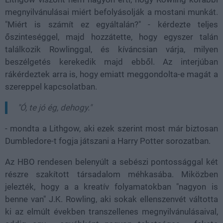
megnyilvánulásai miért befolyásolják a mostani munkát.
"Miért is számít ez egyáltalán?" - kérdezte teljes
őszinteséggel, majd hozzátette, hogy egyszer talán
találkozik Rowlinggal, és kíváncsian várja, milyen
beszélgetés kerekedik majd ebből. Az interjúban
rákérdeztek arra is, hogy emiatt meggondolta-e magát a
szereppel kapcsolatban.
"Ó, te jó ég, dehogy."
- mondta a Lithgow, aki ezek szerint most már biztosan
Dumbledore-t fogja játszani a Harry Potter sorozatban.
Az HBO rendesen belenyúlt a sebészi pontossággal két
részre szakított társadalom méhkasába. Miközben
jelezték, hogy a a kreatív folyamatokban "nagyon is
benne van" J.K. Rowling, aki sokak ellenszenvét váltotta
ki az elmúlt években transzellenes megnyilvánulásaival,