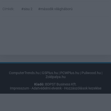
Címkék:
#sisu 2
#második világháború
ComputerTrends.hu
|
GSPlus.hu
|
PCWPlus.hu
|
Puliwood.hu
|
Zoldpalya.hu
Kiadó:
BDPST Business Kft.
Impresszum
-
Adatvédelmi elveink
-
Hozzászólások kezelése