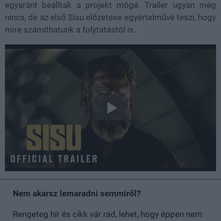
egyaránt beálltak a projekt mögé. Trailer ugyan még
nincs, de az első Sisu előzetese egyértelművé teszi, hogy
mire számíthatunk a folytatástól is.
Nem akarsz lemaradni semmiről?
Rengeteg hír és cikk vár rád, lehet, hogy éppen nem