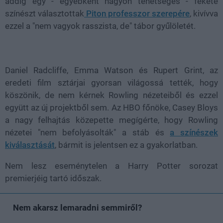
addig egy - egyébként nagyon tehetséges - fekete
színészt választottak
Piton professzor szerepére
, kivívva
ezzel a "nem vagyok rasszista, de" tábor gyűlöletét.
Daniel Radcliffe, Emma Watson és Rupert Grint, az
eredeti film sztárjai gyorsan világossá tették, hogy
köszönik, de nem kérnek Rowling nézeteiből és ezzel
együtt az új projektből sem. Az HBO főnöke, Casey Bloys
a nagy felhajtás közepette megígérte, hogy Rowling
nézetei "nem befolyásolták" a stáb és
a színészek
kiválasztását
, bármit is jelentsen ez a gyakorlatban.
Nem lesz eseménytelen a Harry Potter sorozat
premierjéig tartó időszak.
Nem akarsz lemaradni semmiről?