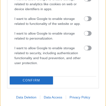
related to analytics like cookies on web or
Rengeteg hír és cikk vár rád, lehet, hogy éppen nem
device identifiers in apps.
jön szembe GSO-n vagy a social médiában. Segítünk,
hogy naprakész maradj, kiválogatjuk neked a
I want to allow Google to enable storage
related to functionality of the website or app.
legjobbakat,
iratkozz fel hírlevelünkre!
I want to allow Google to enable storage
related to personalization.
Kijelentem, hogy az
adatkezelési nyilatkozat
tartalmát
I want to allow Google to enable storage
megismertem és azt elfogadom.
related to security, including authentication
functionality and fraud prevention, and other
Feliratkozom
user protection.
CONFIRM
SMASH by Meló-Diák: Homok, zene és a nyár legjobb
hangulata – Jön a második forduló! (X)
Július végén folytatódik a balatoni strandröplabda-
Data Deletion
Data Access
Privacy Policy
sorozat.