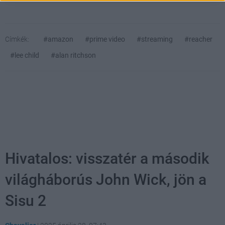
Címkék:
#amazon
#prime video
#streaming
#reacher
#lee child
#alan ritchson
Hivatalos: visszatér a második
világháborús John Wick, jön a
Sisu 2