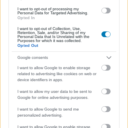
maradt más választásuk, kénytelenek voltak komolyan
I want to opt-out of processing my
számolni vele dacára annak, hogy csak véletlenül került
Personal Data for Targeted Advertising.
Opted In
képbe, afféle tartalékként hívták be.
I want to opt-out of Collection, Use,
Azt sajnos nem bökte ki, hogy ki volt az a színész, aki
Retention, Sale, and/or Sharing of my
Personal Data that Is Unrelated with the
már a zsebében érezhette a szerződést, csupán annyit
Purposes for which it was collected.
lehet tudni, hogy Teddy Sears (Flash - A villám), Brandon
Opted Out
Routh (Superman visszatér) és Brian Van Holt
Google consents
(Viasztestek) szintén részt vett a meghallgatáson. Ez
persze nem jelenti azt, hogy köztük van az, akinek
I want to allow Google to enable storage
odaígérték Jack Reacher szerepét.
related to advertising like cookies on web or
device identifiers in apps.
Mindenesetre Ritchson lett a befutó, akit legközelebb a
I want to allow my user data to be sent to
Frances Neagly (Maria Sten) karakterére fókuszáló spin-
Google for online advertising purposes.
offban láthatunk Reacherként, de természetesen készül
a negyedik évad is.
I want to allow Google to send me
personalized advertising.
Nem akarsz lemaradni semmiről?
I want to allow Google to enable storage