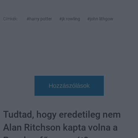
Címkék:
#harry potter
#jk rowling
#john lithgow
Hozzászólások
Tudtad, hogy eredetileg nem
Alan Ritchson kapta volna a