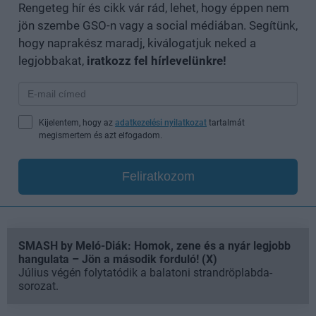
Rengeteg hír és cikk vár rád, lehet, hogy éppen nem
jön szembe GSO-n vagy a social médiában. Segítünk,
hogy naprakész maradj, kiválogatjuk neked a
legjobbakat,
iratkozz fel hírlevelünkre!
Kijelentem, hogy az
adatkezelési nyilatkozat
tartalmát
megismertem és azt elfogadom.
Feliratkozom
SMASH by Meló-Diák: Homok, zene és a nyár legjobb
hangulata – Jön a második forduló! (X)
Július végén folytatódik a balatoni strandröplabda-
sorozat.