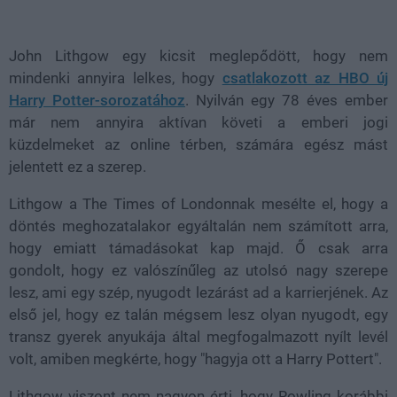
Loaded
:
Unmute
100.00%
John Lithgow egy kicsit meglepődött, hogy nem
mindenki annyira lelkes, hogy
csatlakozott az HBO új
Harry Potter-sorozatához
. Nyilván egy 78 éves ember
már nem annyira aktívan követi a emberi jogi
küzdelmeket az online térben, számára egész mást
jelentett ez a szerep.
Lithgow a The Times of Londonnak mesélte el, hogy a
döntés meghozatalakor egyáltalán nem számított arra,
hogy emiatt támadásokat kap majd. Ő csak arra
gondolt, hogy ez valószínűleg az utolsó nagy szerepe
lesz, ami egy szép, nyugodt lezárást ad a karrierjének. Az
első jel, hogy ez talán mégsem lesz olyan nyugodt, egy
transz gyerek anyukája által megfogalmazott nyílt levél
volt, amiben megkérte, hogy "hagyja ott a Harry Pottert".
Lithgow viszont nem nagyon érti, hogy Rowling korábbi