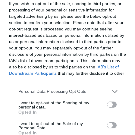
jellemzi.
If you wish to opt-out of the sale, sharing to third parties, or
processing of your personal or sensitive information for
Alan Ritchson már jóval közelebb áll Lee Child
targeted advertising by us, please use the below opt-out
elképzeléséhez, és három évad után annyira összenőtt a
section to confirm your selection. Please note that after your
szereppel, hogy nehéz lenne nála alkalmasabb színészt
opt-out request is processed you may continue seeing
interest-based ads based on personal information utilized by
elképzelni erre a feladatra. Az Amazon mégis másnak
us or personal information disclosed to third parties prior to
akarta adni a szerepet.
your opt-out. You may separately opt-out of the further
disclosure of your personal information by third parties on the
IAB’s list of downstream participants. This information may
also be disclosed by us to third parties on the
IAB’s List of
A
Wired
videójában
online keresésekben
Downstream Participants
that may further disclose it to other
megfogalmazott kérdésekre válaszoló Ritchson elárulta,
third parties.
hogy nyolc hónapig küzdött a szerepért, a hosszúra nyúlt
Please note that this website/app uses one or more Google
Personal Data Processing Opt Outs
meghallgatási procedúra során a stúdió nap mint nap
services and may gather and store information including but
mérlegelte, vajon elég nagy, elég gyors és elég
not limited to your visit or usage behaviour. You may click to
I want to opt-out of the Sharing of my
personal data.
grant or deny consent to Google and its third-party tags to
félelmetes-e ahhoz, hogy Lee Child regényhősének
Opted In
use your data for below specified purposes in below Google
bőrébe bújjon. Ráadásul miután végre kiválasztották,
consent section.
I want to opt-out of the Sale of my
megtudta, hogy a szerepet eredetileg másnak ígérték.
Personal Data.
Ám annyira meggyőző volt, hogy az illetékeseknek nem
Opted In