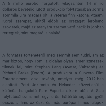
A 6 millió euróból forgatott, világszinten 14 millió
dolláros bevételig jutott produkció folytatásában Jorma
Tommila újra magára ölti a veterán finn katona, Ataami
Korpi szerepét, akitől előbb az országát lerohanó
szovjetek, majd az aranyára szemet vető nácik is jobban
rettegtek, mint magától a haláltól.
A folytatás történetéről még semmit sem tudni, ám az
már biztos, hogy Tomilla oldalán olyan ismer színészek
tűnnek fel, mint Stephen Lang (Avatar, Vaksötét) és
Richard Brake (Doom). A produkciót a Subzero Film
Entertainment viszi tovább, amelyet még 2012-ben
alapított Petri Jokiranta és Helander, közvetlenül a
különös hangulatú Rare Exports sikere után. A Sisu
folytatásához ismét egy erős háttértámogatás gyűlt
össze: a finn, az észt és más európai filmes alapok