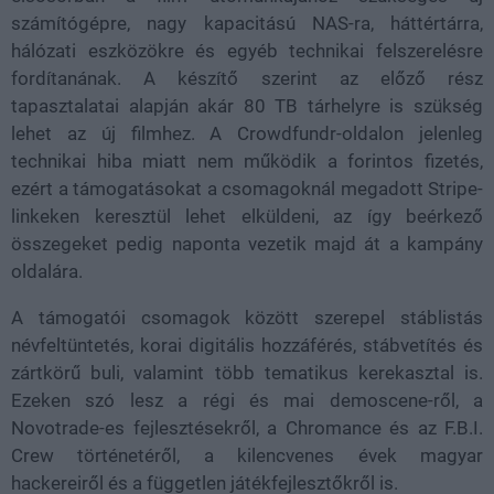
számítógépre, nagy kapacitású NAS-ra, háttértárra,
hálózati eszközökre és egyéb technikai felszerelésre
fordítanának. A készítő szerint az előző rész
tapasztalatai alapján akár 80 TB tárhelyre is szükség
lehet az új filmhez. A Crowdfundr-oldalon jelenleg
technikai hiba miatt nem működik a forintos fizetés,
ezért a támogatásokat a csomagoknál megadott Stripe-
linkeken keresztül lehet elküldeni, az így beérkező
összegeket pedig naponta vezetik majd át a kampány
oldalára.
A támogatói csomagok között szerepel stáblistás
névfeltüntetés, korai digitális hozzáférés, stábvetítés és
zártkörű buli, valamint több tematikus kerekasztal is.
Ezeken szó lesz a régi és mai demoscene-ről, a
Novotrade-es fejlesztésekről, a Chromance és az F.B.I.
Crew történetéről, a kilencvenes évek magyar
hackereiről és a független játékfejlesztőkről is.