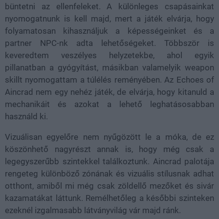
büntetni az ellenfeleket. A különleges csapásainkat
nyomogatnunk is kell majd, mert a játék elvárja, hogy
folyamatosan kihasználjuk a képességeinket és a
partner NPC-nk adta lehetőségeket. Többször is
keveredtem veszélyes helyzetekbe, ahol egyik
pillanatban a gyógyítást, másikban valamelyik weapon
skillt nyomogattam a túlélés reményében. Az Echoes of
Aincrad nem egy nehéz játék, de elvárja, hogy kitanuld a
mechanikáit és azokat a lehető leghatásosabban
használd ki.
Vizuálisan egyelőre nem nyűgözött le a móka, de ez
köszönhető nagyrészt annak is, hogy még csak a
legegyszerűbb szintekkel találkoztunk. Aincrad palotája
rengeteg különböző zónának és vizuális stílusnak adhat
otthont, amiből mi még csak zöldellő mezőket és sivár
kazamatákat láttunk. Remélhetőleg a későbbi szinteken
ezeknél izgalmasabb látványvilág vár majd ránk.