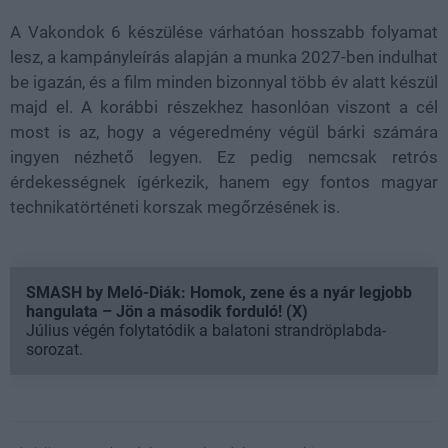
A Vakondok 6 készülése várhatóan hosszabb folyamat
lesz, a kampányleírás alapján a munka 2027-ben indulhat
be igazán, és a film minden bizonnyal több év alatt készül
majd el. A korábbi részekhez hasonlóan viszont a cél
most is az, hogy a végeredmény végül bárki számára
ingyen nézhető legyen. Ez pedig nemcsak retrós
érdekességnek ígérkezik, hanem egy fontos magyar
technikatörténeti korszak megőrzésének is.
SMASH by Meló-Diák: Homok, zene és a nyár legjobb
hangulata – Jön a második forduló! (X)
Július végén folytatódik a balatoni strandröplabda-
sorozat.