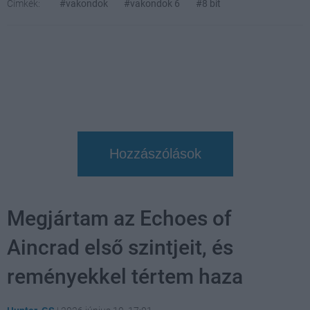
Címkék:
#vakondok
#vakondok 6
#8 bit
Hozzászólások
Megjártam az Echoes of
Aincrad első szintjeit, és
reményekkel tértem haza