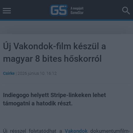
Új Vakondok-film készül a
magyar 8 bites hőskorról
Csirke
|
2026 június 10. 16:12
Indiegogo helyett Stripe-linkeken lehet
támogatni a hatodik részt.
Loaded
:
Unmute
38.26%
Új résszel folytatódhat a
Vakondok
dokumentumfilm-