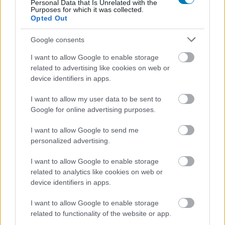
Personal Data that Is Unrelated with the
Purposes for which it was collected.
Opted Out
Google consents
I want to allow Google to enable storage
related to advertising like cookies on web or
device identifiers in apps.
I want to allow my user data to be sent to
Google for online advertising purposes.
Az előzetes, sajtós buildben több küldetést is
I want to allow Google to send me
végigpörgethettünk, melyeken keresztül
personalized advertising.
meglátogathattuk Aincrad első és második szintjeit,
I want to allow Google to enable storage
belekóstolhattunk a harcrendszer sajátosságaiba és
related to analytics like cookies on web or
megvizsgálhattuk a játékmenet struktúráját. Az alapokat
device identifiers in apps.
tekintve egy félig-meddig nyílt zónákra építő, akció-RPG-
ről beszélünk, ahol a saját karakterünket irányítva
I want to allow Google to enable storage
related to functionality of the website or app.
vállalunk küldetéseket Aincrad világában. A sztori