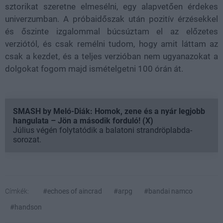
sztorikat szeretne elmesélni, egy alapvetően érdekes
univerzumban. A próbaidőszak után pozitív érzésekkel
és őszinte izgalommal búcsúztam el az előzetes
verziótól, és csak remélni tudom, hogy amit láttam az
csak a kezdet, és a teljes verzióban nem ugyanazokat a
dolgokat fogom majd ismételgetni 100 órán át.
SMASH by Meló-Diák: Homok, zene és a nyár legjobb
hangulata – Jön a második forduló! (X)
Július végén folytatódik a balatoni strandröplabda-
sorozat.
Címkék:
#echoes of aincrad
#arpg
#bandai namco
#handson