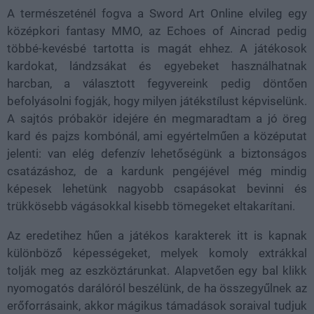
A természeténél fogva a Sword Art Online elvileg egy
középkori fantasy MMO, az Echoes of Aincrad pedig
többé-kevésbé tartotta is magát ehhez. A játékosok
kardokat, lándzsákat és egyebeket használhatnak
harcban, a választott fegyvereink pedig döntően
befolyásolni fogják, hogy milyen játékstílust képviselünk.
A sajtós próbakör idejére én megmaradtam a jó öreg
kard és pajzs kombónál, ami egyértelműen a középutat
jelenti: van elég defenzív lehetőségünk a biztonságos
csatázáshoz, de a kardunk pengéjével még mindig
képesek lehetünk nagyobb csapásokat bevinni és
trükkösebb vágásokkal kisebb tömegeket eltakarítani.
Az eredetihez hűen a játékos karakterek itt is kapnak
különböző képességeket, melyek komoly extrákkal
tolják meg az eszköztárunkat. Alapvetően egy bal klikk
nyomogatós darálóról beszélünk, de ha összegyűlnek az
erőforrásaink, akkor mágikus támadások soraival tudjuk