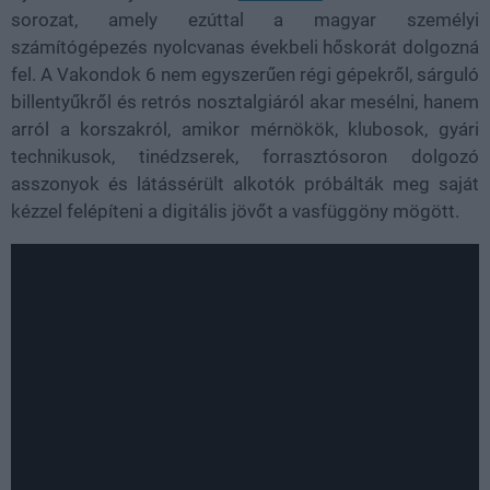
sorozat, amely ezúttal a magyar személyi
számítógépezés nyolcvanas évekbeli hőskorát dolgozná
fel. A Vakondok 6 nem egyszerűen régi gépekről, sárguló
billentyűkről és retrós nosztalgiáról akar mesélni, hanem
arról a korszakról, amikor mérnökök, klubosok, gyári
technikusok, tinédzserek, forrasztósoron dolgozó
asszonyok és látássérült alkotók próbálták meg saját
kézzel felépíteni a digitális jövőt a vasfüggöny mögött.