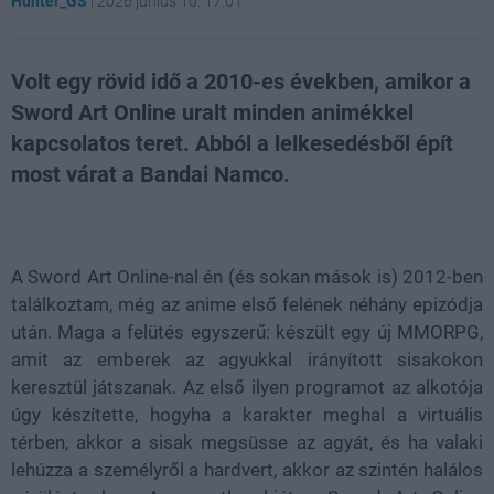
Hunter_GS
|
2026 június 10. 17:01
Volt egy rövid idő a 2010-es években, amikor a
Sword Art Online uralt minden animékkel
kapcsolatos teret. Abból a lelkesedésből épít
most várat a Bandai Namco.
Loaded
:
Unmute
21.86%
A Sword Art Online-nal én (és sokan mások is) 2012-ben
találkoztam, még az anime első felének néhány epizódja
után. Maga a felütés egyszerű: készült egy új MMORPG,
amit az emberek az agyukkal irányított sisakokon
keresztül játszanak. Az első ilyen programot az alkotója
úgy készítette, hogyha a karakter meghal a virtuális
térben, akkor a sisak megsüsse az agyát, és ha valaki
lehúzza a személyről a hardvert, akkor az szintén halálos