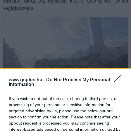
sérülést okoz. Az egyetlen kiút a Sword Art Online
végigjátszása.
www.gsplus.hu -
Do Not Process My Personal
Information
Ez az MMORPG egy 100 szintes lebegő palotában,
If you wish to opt-out of the sale, sharing to third parties, or
Aincradban játszódik. Minden szintnek megvannak a
processing of your personal or sensitive information for
targeted advertising by us, please use the below opt-out
maga dungeonjei, titkai, kültéri zónái és városai, a
section to confirm your selection. Please note that after your
szinteket pedig egy nagy központi útvesztő köti össze.
opt-out request is processed you may continue seeing
Minden emeletnek megvan a maga bossa, és ha egy
interest-based ads based on personal information utilized by