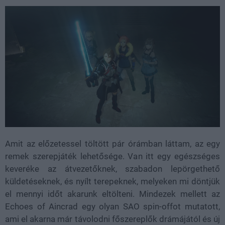
Amit az előzetessel töltött pár órámban láttam, az egy
remek szerepjáték lehetősége. Van itt egy egészséges
keveréke az átvezetőknek, szabadon lepörgethető
küldetéseknek, és nyílt terepeknek, melyeken mi döntjük
el mennyi időt akarunk eltölteni. Mindezek mellett az
Echoes of Aincrad egy olyan SAO spin-offot mutatott,
ami el akarna már távolodni főszereplők drámájától és új