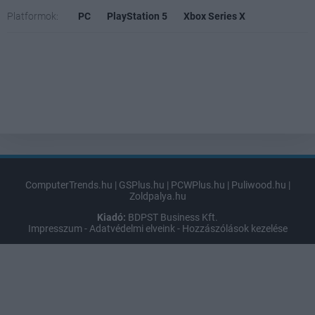
Platformok:
PC
PlayStation 5
Xbox Series X
ComputerTrends.hu
|
GSPlus.hu
|
PCWPlus.hu
|
Puliwood.hu
|
Zoldpalya.hu
Kiadó:
BDPST Business Kft.
Impresszum
-
Adatvédelmi elveink
-
Hozzászólások kezelése