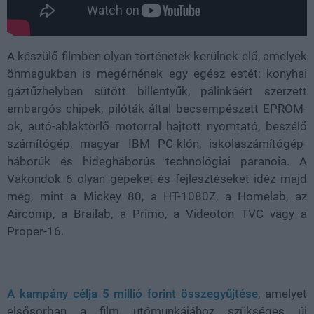
A készülő filmben olyan történetek kerülnek elő, amelyek
önmagukban is megérnének egy egész estét: konyhai
gáztűzhelyben sütött billentyűk, pálinkáért szerzett
embargós chipek, pilóták által becsempészett EPROM-
ok, autó-ablaktörlő motorral hajtott nyomtató, beszélő
számítógép, magyar IBM PC-klón, iskolaszámítógép-
háborúk és hidegháborús technológiai paranoia. A
Vakondok 6 olyan gépeket és fejlesztéseket idéz majd
meg, mint a Mickey 80, a HT-1080Z, a Homelab, az
Aircomp, a Brailab, a Primo, a Videoton TVC vagy a
Proper-16.
A kampány célja 5 millió forint összegyűjtése
, amelyet
elsősorban a film utómunkájához szükséges új