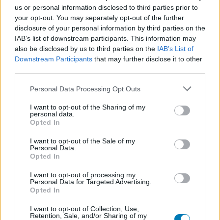
guildnek sikerül legyűrnie azt, akkor aktiválódik egy
us or personal information disclosed to third parties prior to
teleport kapu amivel mindenki más is felutazhat a
your opt-out. You may separately opt-out of the further
következő szintre.
disclosure of your personal information by third parties on the
IAB’s list of downstream participants. This information may
also be disclosed by us to third parties on the
IAB’s List of
Downstream Participants
that may further disclose it to other
third parties.
Kirito, Asuna és a sztori többi főhőse már vagy egy tucat
különböző játékadaptációban kapott főszerepet, de az
Please note that this website/app uses one or more Google
Personal Data Processing Opt Outs
services and may gather and store information including but
Echoes of Aincrad nem róluk szól. A Bandai Namco
not limited to your visit or usage behaviour. You may click to
I want to opt-out of the Sharing of my
most úgy döntött, hogy egy közvetlen feldolgozás
personal data.
grant or deny consent to Google and its third-party tags to
Opted In
helyett csak Aincrad palotáját építi fel, és elereszti benne
use your data for below specified purposes in below Google
az egyedi karaktereinket. Tulajdonképpen egy offline
consent section.
I want to opt-out of the Sale of my
RPG formájában, de rekreálták az SAO-t, mi pedig ott
Personal Data.
Opted In
voltunk az elsők között, hogy kipróbálhassuk, milyen is
lenne ez egy valódi videójátékként.
I want to opt-out of processing my
Personal Data for Targeted Advertising.
Opted In
A kóstoló
I want to opt-out of Collection, Use,
Retention, Sale, and/or Sharing of my