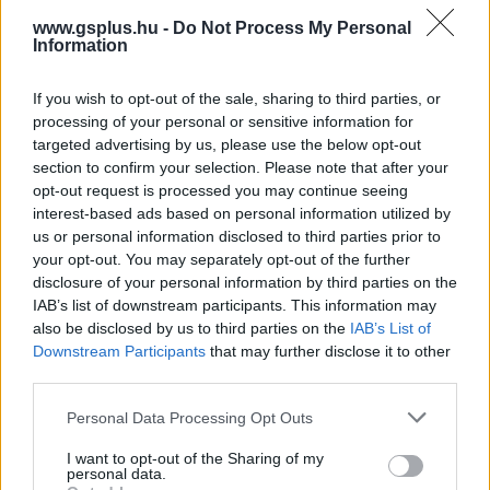
24 órán keresztül ingyen osztogatott stratégiai
www.gsplus.hu -
Do Not Process My Personal
Information
játék iránt.
If you wish to opt-out of the sale, sharing to third parties, or
Loaded
:
Unmute
21.65%
processing of your personal or sensitive information for
targeted advertising by us, please use the below opt-out
Jó ideje próbálja magához édesgetni az Epic Games a
section to confirm your selection. Please note that after your
PC-s gamereket oly módon, hogy heti rendszerességgel
opt-out request is processed you may continue seeing
megajándékozza őket pár játékkal. Nyilvános statisztika
interest-based ads based on personal information utilized by
us or personal information disclosed to third parties prior to
híján fogalmunk sincs arról, hogy egy-egy cím mekkora
your opt-out. You may separately opt-out of the further
tömegeket mozgat meg, mindeddig csupán abból
disclosure of your personal information by third parties on the
következtethettünk kiugróan nagy forgalomra, amikor
IAB’s list of downstream participants. This information may
látványosan megrogyott, konkrétan
leállt az Epic Games
also be disclosed by us to third parties on the
IAB’s List of
Store
az ingyen osztogatott Grand Theft Auto V
Downstream Participants
that may further disclose it to other
hatására. Persze abban nincs semmi meglepő, hogy a
third parties.
világ egyik legkelendőbb játéka, amelyet a mai napig
Please note that this website/app uses one or more Google
Personal Data Processing Opt Outs
lehetetlen kirobbantani az eladási toplisták
services and may gather and store information including but
élmezőnyéből, úgy vonzotta a feltehetően inkább a GTA
not limited to your visit or usage behaviour. You may click to
I want to opt-out of the Sharing of my
personal data.
grant or deny consent to Google and its third-party tags to
Online, semmint a sztorimód miatt besózott