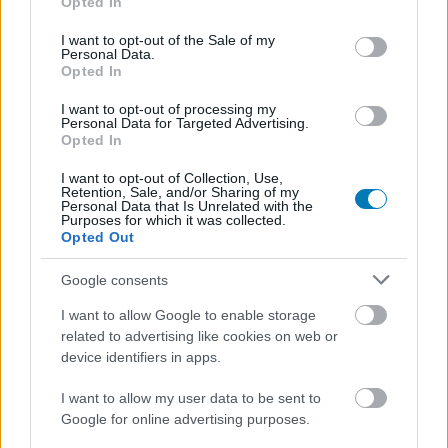
Opted In
use your data for below specified purposes in below Google
játékosokat, mint napon felejtett sör a darazsakat.
consent section.
I want to opt-out of the Sale of my
Personal Data.
Opted In
I want to opt-out of processing my
Ha hasonlóan elsöprő erejű rohamot nem is
Personal Data for Targeted Advertising.
tapasztaltunk az A Total War Saga: Troy kapcsán, annyi
Opted In
azért megállapítható, hogy az egyetlen napig (a
I want to opt-out of Collection, Use,
megjelenést követő 24 órán keresztül) tartó
Retention, Sale, and/or Sharing of my
Personal Data that Is Unrelated with the
ingyenesség következtében 7,5 millióan (ennyien élnek
Purposes for which it was collected.
Opted Out
Hongkongban) adták hozzá könyvtárukhoz a Creative
Assembly eposzi stratégiai játékát.
Google consents
Rob Bartholomew vezető producer beismerte, hogy az
I want to allow Google to enable storage
említett szám túlszárnyalta a legoptimistább
related to advertising like cookies on web or
várakozásaikat is, így minden korábbinál nagyobb
device identifiers in apps.
közönséghez tudták eljuttatni játékukat. Voltaképp ez az
I want to allow my user data to be sent to
egyik ok, amiért belementek a 12 hónapos
Google for online advertising purposes.
exkluzivitásról szóló megállapodásba az Epic