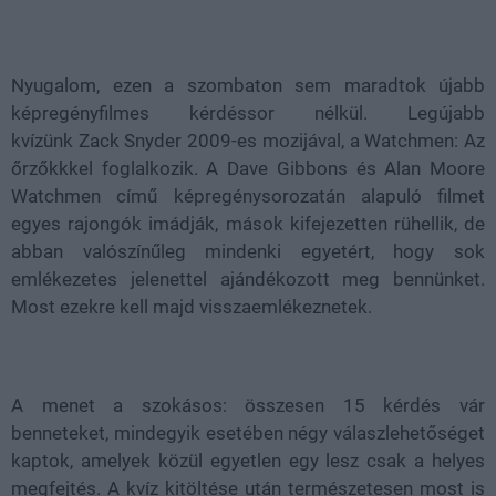
Loaded
:
Unmute
38.09%
Nyugalom, ezen a szombaton sem maradtok újabb
képregényfilmes kérdéssor nélkül. Legújabb
kvízünk
Zack Snyder 2009-es mozijával, a Watchmen: Az
őrzőkkkel foglalkozik. A Dave Gibbons és Alan Moore
Watchmen című képregénysorozatán alapuló filmet
egyes rajongók imádják, mások kifejezetten rühellik, de
abban valószínűleg mindenki egyetért, hogy sok
emlékezetes jelenettel ajándékozott meg bennünket.
Most ezekre kell majd visszaemlékeznetek.
A menet a szokásos: összesen 15 kérdés vár
benneteket, mindegyik esetében négy válaszlehetőséget
kaptok, amelyek közül egyetlen egy lesz csak a helyes
megfejtés. A kvíz kitöltése után természetesen most is