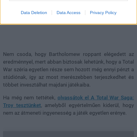
Data Deletion
Data Access
Privacy Policy
Nem csoda, hogy Bartholomew roppant elégedett az
eredménnyel, mert abban biztosak lehetünk, hogy a Total
War széria egyetlen része sem hozott még ennyi pénzt a
stúdiónak, így az most merészebben terjeszkedhet és
többet invesztálhat majdani játékaiba.
Ha még nem tettétek,
olvassátok el A Total War Saga:
Troy tesztünket
, amelyből egyértelműen kiderül, hogy
nem az átmeneti ingyenesség a játék egyetlen erénye.