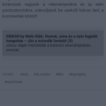
kíváncsiak vagyunk a véleményetekre és az elért
pontszámotokra, számoljatok be ezekről bátran lent, a
kommentek között!
SMASH by Meló-Diák: Homok, zene és a nyár legjobb
hangulata – Jön a második forduló! (X)
Július végén folytatódik a balatoni strandröplabda-
sorozat.
Címkék:
#kvíz
#dc comics
#film
#képregény
#watchmen