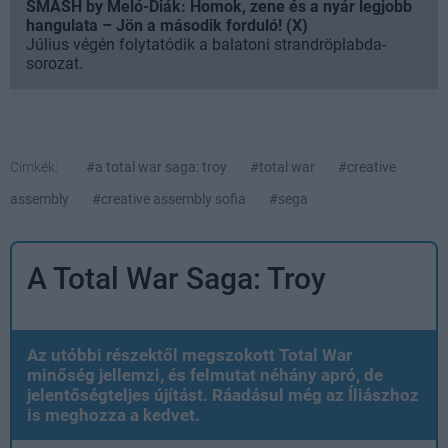
SMASH by Meló-Diák: Homok, zene és a nyár legjobb
hangulata – Jön a második forduló! (X)
Július végén folytatódik a balatoni strandröplabda-
sorozat.
Címkék:
#a total war saga: troy
#total war
#creative
assembly
#creative assembly sofia
#sega
A Total War Saga: Troy
Az utóbbi részektől megszokott Total War
minőség jellemzi, és felmutat néhány apró, de
jelentőségteljes újítást. Ráadásul még az Íliászhoz
is meghozza a kedvet.