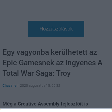
Hozzászólások
Egy vagyonba kerülhetett az
Epic Gamesnek az ingyenes A
Total War Saga: Troy
Chavalier
|
2020 augusztus 15. 09:32
Még a Creative Assembly fejlesztőit is
meglepte, hogy mekkora volt az érdeklődés a