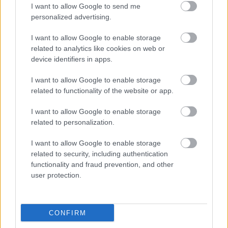
Gamesszel, a másik pedig meglehetősen prózai: a
I want to allow Google to send me
platform üzemeltetője átvállalta az első 24 óra
personalized advertising.
forgalmának költségeit a játékosok helyett. Darabonként
I want to allow Google to enable storage
50 euróval számolva mintegy 375 millió dollárjába
related to analytics like cookies on web or
kerülhetett mindez az Epicnek, ha azt feltételezzük, hogy
device identifiers in apps.
teljes árat fizetett.
I want to allow Google to enable storage
related to functionality of the website or app.
I want to allow Google to enable storage
related to personalization.
I want to allow Google to enable storage
related to security, including authentication
functionality and fraud prevention, and other
user protection.
CONFIRM