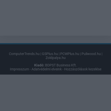
ComputerTrends.hu
|
GSPlus.hu
|
PCWPlus.hu
|
Puliwood.hu
|
Zoldpalya.hu
Kiadó:
BDPST Business Kft.
Impresszum
-
Adatvédelmi elveink
-
Hozzászólások kezelése