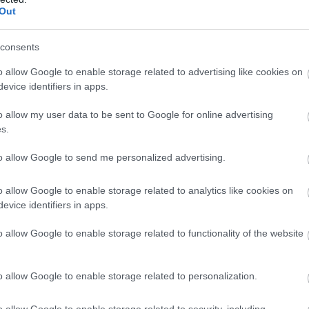
Out
zászólások
consents
o allow Google to enable storage related to advertising like cookies on
ek voltak a Diablo IV
evice identifiers in apps.
vel piszok könnyű lett
o allow my user data to be sent to Google for online advertising
s.
to allow Google to send me personalized advertising.
o allow Google to enable storage related to analytics like cookies on
evice identifiers in apps.
i frissítéssel, ennek hála végtelenül egyszerű
o allow Google to enable storage related to functionality of the website
kot.
o allow Google to enable storage related to personalization.
o allow Google to enable storage related to security, including