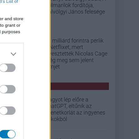
B’s List of
szilmarilok fordítója,
Gálvölgyi János felesége
er and store
to grant or
ed purposes
33 milliárd forintra perlik
a Netflixet, mert
elvesztették Nicolas Cage
még meg sem jelent
filmjét
PCW HÍREK
Nagyot lép előre a
ChatGPT, eltűnik az
üzenetkorlát az ingyenes
fiókokból