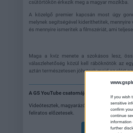
csütörtökön érkezik meg a magyar mozikba.
A közelgő premier kapcsán most úgy gondol
melynek segítségével kideríthetitek, mennyir
és mennyire ismeritek a filmszériát, ami telje
Maga a kvíz menete a szokásos lesz, össze
válaszlehetőség közül kell ráböknötök az eg
aztán természetesen jöhetnek majd az elért po
www.gspl
A GS YouTube csatornája csak rád vár!
If you wish 
sensitive in
Videótesztek, magyarázók, érdekességek, besz
confirm you
feliratos előzetesek.
continue se
information 
further disc
Feliratkozom