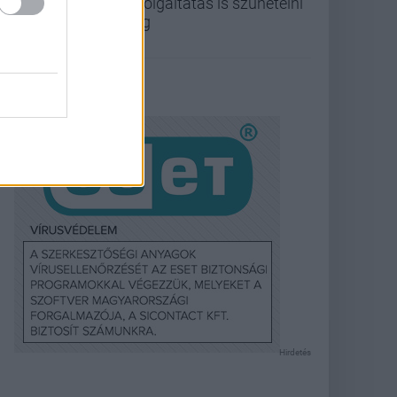
szolgáltatás is szünetelni
fog
Hirdetés