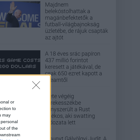
Majdnem
belekóstolhattak a
magánbefektetők a
futball-világbajnokság
üzletébe, de rájuk csapták
az ajtót
A 18 éves srác papíron
437 millió forintot
keresett a játékával, de
csak 650 ezret kapott a
Steamtől
Élete végéig
sonal or
kerekesszékbe
ection to
kényszerült a Rust
ou may
játékos, aki swatting
 personal
áldozata lett
out of the
 downstream
Elhunyt Gálvölgyi Judit, A