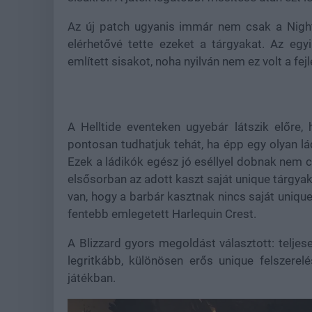
Az új patch ugyanis immár nem csak a Nigh
elérhetővé tette ezeket a tárgyakat. Az eg
említett sisakot, noha nyilván nem ez volt a fe
A Helltide eventeken ugyebár látszik előre, 
pontosan tudhatjuk tehát, ha épp egy olyan lá
Ezek a ládikók egész jó eséllyel dobnak nem c
elsősorban az adott kaszt saját unique tárgyak
van, hogy a barbár kasztnak nincs saját unique
fentebb emlegetett Harlequin Crest.
A Blizzard gyors megoldást választott: teljes
legritkább, különösen erős unique felszerel
játékban.