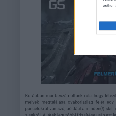
authenti
Loaded
:
Unmute
23.55%
Korábban már beszámoltunk róla, hogy létezi
melyek megtalálása gyakorlatilag felér egy
páncélokról van szó, például a minden(!) skill
sisakról. A játék legutóbbi frissítése után ez