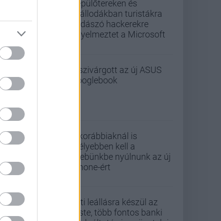
Repülőtereken és
szállodákban turistákra
vadászó hackerekre
figyelmeztet a Microsoft
Kiszivárgott az új ASUS
Googlebook
A korábbiaknál is
mélyebben kell a
zsebünkbe nyúlnunk az új
iPhone-ért
Esti leállásra készül az
Erste, több fontos banki