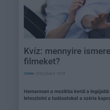
Kvíz: mennyire ismere
filmeket?
Csirke
|
2023 július 9. 18:33
Hamarosan a mozikba kerül a legújabb M
letesztelni a tudásotokat a széria kapc