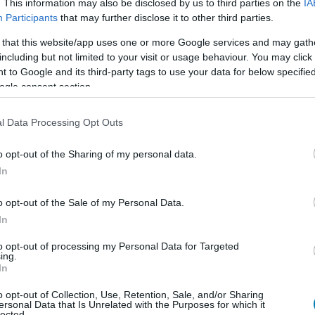
. This information may also be disclosed by us to third parties on the
IA
Participants
that may further disclose it to other third parties.
 that this website/app uses one or more Google services and may gath
including but not limited to your visit or usage behaviour. You may click 
 to Google and its third-party tags to use your data for below specifi
b hangulata – Jön a második forduló! (X)
ogle consent section.
sorozat.
l Data Processing Opt Outs
o opt-out of the Sharing of my personal data.
In
o opt-out of the Sale of my Personal Data.
In
to opt-out of processing my Personal Data for Targeted
ing.
In
o opt-out of Collection, Use, Retention, Sale, and/or Sharing
ersonal Data that Is Unrelated with the Purposes for which it
lected.