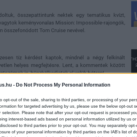
tuk, összepattintunk nektek egy tematikus kvízt,
e vagytok keményvonalas Mission: Impossible-rajongók,
sen összefonódott Tom Cruise nevével.
sen tíz kérdést kaptok, mindnél a négy felkínált
yetlen helyes megfejtésre. Lent, a kommentek között
ntszámok is, büszkélkedjetek el velük bátran!
us.hu -
Do Not Process My Personal Information
to opt-out of the sale, sharing to third parties, or processing of your per
formation for targeted advertising by us, please use the below opt-out s
élgetések, livestreamek, végigjátszások, magyar
r selection. Please note that after your opt-out request is processed y
eing interest-based ads based on personal information utilized by us or
disclosed to third parties prior to your opt-out. You may separately opt-
losure of your personal information by third parties on the IAB’s list of
Csatornatag leszek