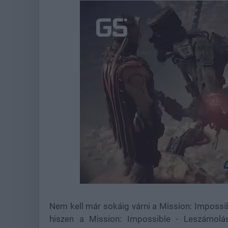
Loaded
:
Unmute
44.57%
Nem kell már sokáig várni a Mission: Impossi
hiszen a Mission: Impossible - Leszámolás