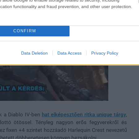
cation functionality and fraud prevention, and other user protection.
CONFIRM
Data Deletion
Data Access
Privacy Policy
k a Diablo IV-ben
hat elképesztően ritka unique tárgy
,
 lottó ötössel. Tényleg nagyon erős fegyverekről és
hez fixen +4 szintet hozzáadó Harlequin Crest nevezetű
t lehetett döbbenetesen könnyen bezsákolni.