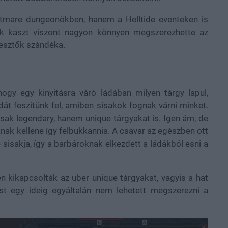
tmare dungeonökben, hanem a Helltide eventeken is
yik kaszt viszont nagyon könnyen megszerezhette az
jlesztők szándéka.
hogy egy kinyitásra váró ládában milyen tárgy lapul,
dát feszítünk fel, amiben sisakok fognak várni minket.
sak legendary, hanem unique tárgyakat is. Igen ám, de
nak kellene így felbukkannia. A csavar az egészben ott
 sisakja, így a barbároknak elkezdett a ládákból esni a
en kikapcsolták az uber unique tárgyakat, vagyis a hat
ést egy ideig egyáltalán nem lehetett megszerezni a