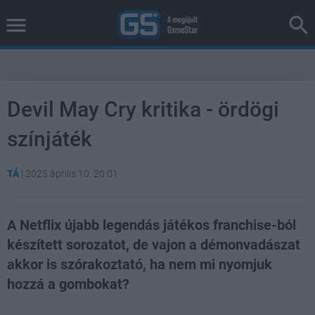
Devil May Cry kritika - ördögi
színjáték
TÁ
|
2025 április 10. 20:01
A Netflix újabb legendás játékos franchise-ból
készített sorozatot, de vajon a démonvadászat
akkor is szórakoztató, ha nem mi nyomjuk
hozzá a gombokat?
Loaded
:
Unmute