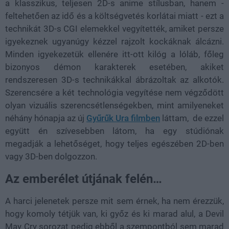
a klasszikus, teljesen 2D-s anime stílusban, hanem -
feltehetően az idő és a költségvetés korlátai miatt - ezt a
technikát 3D-s CGI elemekkel vegyítették, amiket persze
igyekeznek ugyanúgy kézzel rajzolt kockáknak álcázni.
Minden igyekezetük ellenére itt-ott kilóg a lóláb, főleg
bizonyos démon karakterek esetében, akiket
rendszeresen 3D-s technikákkal ábrázoltak az alkotók.
Szerencsére a két technológia vegyítése nem végződött
olyan vizuális szerencsétlenségekben, mint amilyeneket
néhány hónapja az új
Gyűrűk Ura filmben
láttam, de ezzel
együtt én szívesebben látom, ha egy stúdiónak
megadják a lehetőséget, hogy teljes egészében 2D-ben
vagy 3D-ben dolgozzon.
Az emberélet útjának felén…
A harci jelenetek persze mit sem érnek, ha nem érezzük,
hogy komoly tétjük van, ki győz és ki marad alul, a Devil
May Cry sorozat pedig ebből a szempontból sem marad