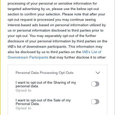
Ugyan akadnak, akik szerint ezzel a karakterizációval
processing of your personal or sensitive information for
Dante kicsit túlságosan hasonlít Deadpoolra (anélkül,
targeted advertising by us, please use the below opt-out
hogy a negyedik falnak bármikor is a közelébe menne),
section to confirm your selection. Please note that after your
opt-out request is processed you may continue seeing
amiben talán van némi igazság, de szerintem ez a fajta
interest-based ads based on personal information utilized by
humor jól áll az animének, így ezt nem rónám fel az
us or personal information disclosed to third parties prior to
íróknak. A könnyedebb pillanatok másik zászlóvivője
your opt-out. You may separately opt-out of the further
Enzo, a kétes erkölcsű figura, aki démonvadász
disclosure of your personal information by third parties on the
munkákat közvetít, és akaratlanul belekeveredett a Fehér
IAB’s list of downstream participants. This information may
Nyúl tervének megvalósításába. Dante mellett ő a másik
also be disclosed by us to third parties on the
IAB’s List of
Downstream Participants
that may further disclose it to other
figura, aki véletlenül nála sokkal hatalmasabb figurák
third parties.
sakktáblájára került, így a téthez képest komikus
mennyiségű naivitással és lelkesedéssel áll egy-egy
Please note that this website/app uses one or more Google
Personal Data Processing Opt Outs
services and may gather and store information including but
szituációhoz - ami persze olykor színlelt, hogy ideig-óráig
not limited to your visit or usage behaviour. You may click to
I want to opt-out of the Sharing of my
titkolja valódi célját. A kettejük közös jelenetei pedig
personal data.
grant or deny consent to Google and its third-party tags to
kellemes változatosságot hoznak a komor dialógusok
Opted In
use your data for below specified purposes in below Google
és a pörgős harcok kettőse mellé, úgyhogy részemről
consent section.
I want to opt-out of the Sale of my
ezért is jár a piros pont.
Personal Data.
Opted In