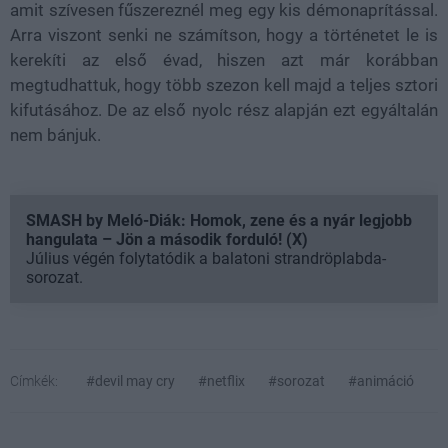
amit szívesen fűszereznél meg egy kis démonaprítással.
Arra viszont senki ne számítson, hogy a történetet le is
kerekíti az első évad, hiszen azt már korábban
megtudhattuk, hogy több szezon kell majd a teljes sztori
kifutásához. De az első nyolc rész alapján ezt egyáltalán
nem bánjuk.
SMASH by Meló-Diák: Homok, zene és a nyár legjobb
hangulata – Jön a második forduló! (X)
Július végén folytatódik a balatoni strandröplabda-
sorozat.
Címkék:
#devil may cry
#netflix
#sorozat
#animáció