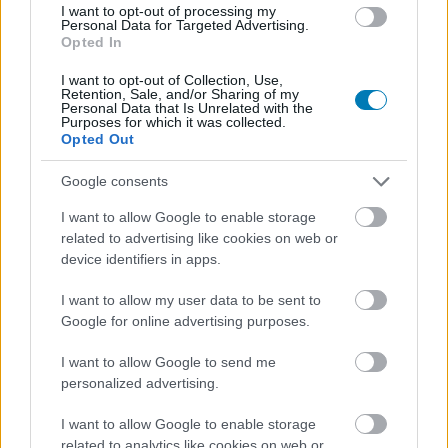
I want to opt-out of processing my
Personal Data for Targeted Advertising.
Opted In
I want to opt-out of Collection, Use,
Retention, Sale, and/or Sharing of my
Personal Data that Is Unrelated with the
Purposes for which it was collected.
Opted Out
Google consents
I want to allow Google to enable storage
related to advertising like cookies on web or
A másik ötlet, amivel igyekezett egyedi lenni a Devil May
device identifiers in apps.
Cry, hogy az alkotók a zászlajukra tűzték a kétezres évek
I want to allow my user data to be sent to
eleje iránti nosztalgiát is. Más kérdés, hogy a
Google for online advertising purposes.
végtermékben ebből nem látszik olyan sok, kivéve a
zenei betétek megválogatását, ami túlmutat azon, hogy a
I want to allow Google to send me
Limp Bizkit adja a főcím aláfestését. Persze a
personalized advertising.
nyomógombos mobilok mellett az is emlékeztet rá, hogy
I want to allow Google to enable storage
melyik évek környékén játszódik Dantéék kalandja,
related to analytics like cookies on web or