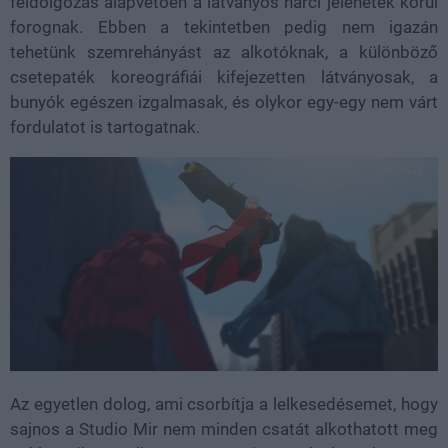
feldolgozás alapvetően a látványos harci jelenetek körül
forognak. Ebben a tekintetben pedig nem igazán
tehetünk szemrehányást az alkotóknak, a különböző
csetepaték koreográfiái kifejezetten látványosak, a
bunyók egészen izgalmasak, és olykor egy-egy nem várt
fordulatot is tartogatnak.
Az egyetlen dolog, ami csorbítja a lelkesedésemet, hogy
sajnos a Studio Mir nem minden csatát alkothatott meg