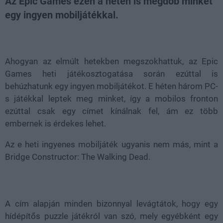
Az Epic Games ezen a héten is megdob minket
egy ingyen mobiljátékkal.
Loaded
:
Unmute
21.65%
Ahogyan az elmúlt hetekben megszokhattuk, az Epic
Games heti játékosztogatása során ezúttal is
behúzhatunk egy ingyen mobiljátékot. E héten három PC-
s játékkal leptek meg minket, így a mobilos fronton
ezúttal csak egy címet kínálnak fel, ám ez több
embernek is érdekes lehet.
Az e heti ingyenes mobiljáték ugyanis nem más, mint a
Bridge Constructor: The Walking Dead.
A cím alapján minden bizonnyal levágtátok, hogy egy
hídépítős puzzle játékról van szó, mely egyébként egy