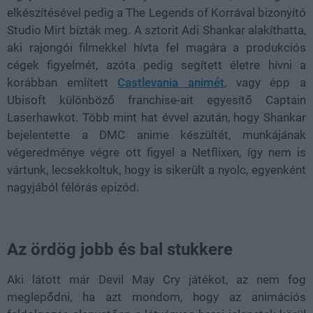
elkészítésével pedig a The Legends of Korrával bizonyító
Studio Mirt bízták meg. A sztorit Adi Shankar alakíthatta,
aki rajongói filmekkel hívta fel magára a produkciós
cégek figyelmét, azóta pedig segített életre hívni a
korábban említett
Castlevania animét
, vagy épp a
Ubisoft különböző franchise-ait egyesítő Captain
Laserhawkot. Több mint hat évvel azután, hogy Shankar
bejelentette a DMC anime készültét, munkájának
végeredménye végre ott figyel a Netflixen, így nem is
vártunk, lecsekkoltuk, hogy is sikerült a nyolc, egyenként
nagyjából félórás epizód.
Az ördög jobb és bal stukkere
Aki látott már Devil May Cry játékot, az nem fog
meglepődni, ha azt mondom, hogy az animációs