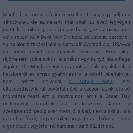
Másfelől a korszak felidézésével volt még egy célja az
alkotóknak, de ez nekem már csak az évad legvégén
esett le, amikor igazán a szánkba rágják az üzenetnek
ezt a részét is. A Devil May Cry készítői ugyanis szerettek
volna éles kritikával élni a harmadik évezred eleji USA-val
és főleg annak vezetésével szemben. Erre akár
rájöhettem volna akkor is, amikor egy bunyó alá a Rage
Against the Machine egyik számát vágták be, akiknek a
hatalomról és annak gyakorlásáról alkotott véleményét
nem nehéz kiolvasni
a soraik közül
. Ám
eltéveszthetetlenül egyértelművé a szezon egyik utolsó
montázsa teszi ezt a motívumot, amit a Green Day
dallamaival festettek alá a készítők. Abból a
szempontból pedig szerintem jól sikerült ezt a szálat is a
sztorihoz fűzni, hogy némileg árnyalta az elsőre a jók és
a gonoszok egyértelmű harcának tűnő küzdelmet.