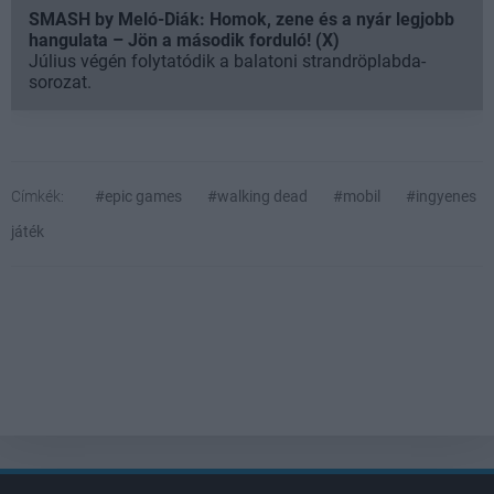
SMASH by Meló-Diák: Homok, zene és a nyár legjobb
hangulata – Jön a második forduló! (X)
Július végén folytatódik a balatoni strandröplabda-
sorozat.
Címkék:
#epic games
#walking dead
#mobil
#ingyenes
játék