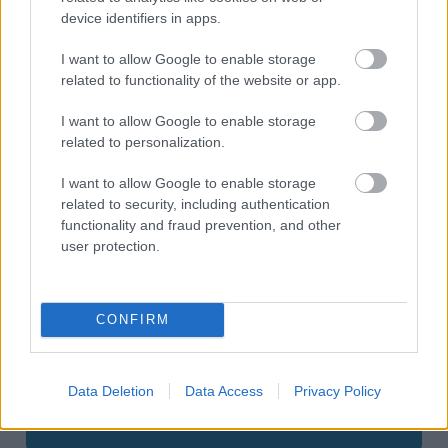
ahogy egy-egy videófelvételt CD-n adnak át a
device identifiers in apps.
címzettjének, de ennél a nézőket sokkal inkább
visszarepíti a korszakba, amikor meghallják mondjuk a
I want to allow Google to enable storage
related to functionality of the website or app.
Papa Roach egyik számát.
I want to allow Google to enable storage
related to personalization.
Nem akarsz lemaradni semmiről?
I want to allow Google to enable storage
Rengeteg hír és cikk vár rád, lehet, hogy éppen nem
related to security, including authentication
jön szembe GSO-n vagy a social médiában. Segítünk,
functionality and fraud prevention, and other
hogy naprakész maradj, kiválogatjuk neked a
user protection.
legjobbakat,
iratkozz fel hírlevelünkre!
CONFIRM
Kijelentem, hogy az
adatkezelési nyilatkozat
tartalmát
megismertem és azt elfogadom.
Data Deletion
Data Access
Privacy Policy
Feliratkozom