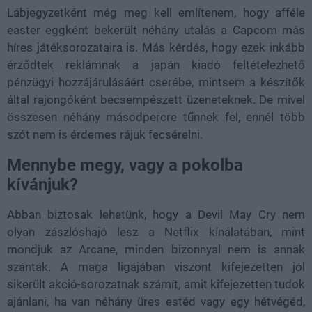
Lábjegyzetként még meg kell említenem, hogy afféle
easter eggként bekerült néhány utalás a Capcom más
híres játéksorozataira is. Más kérdés, hogy ezek inkább
érződtek reklámnak a japán kiadó feltételezhető
pénzügyi hozzájárulásáért cserébe, mintsem a készítők
által rajongóként becsempészett üzeneteknek. De mivel
összesen néhány másodpercre tűnnek fel, ennél több
szót nem is érdemes rájuk fecsérelni.
Mennybe megy, vagy a pokolba
kívánjuk?
Abban biztosak lehetünk, hogy a Devil May Cry nem
olyan zászlóshajó lesz a Netflix kínálatában, mint
mondjuk az Arcane, minden bizonnyal nem is annak
szánták. A maga ligájában viszont kifejezetten jól
sikerült akció-sorozatnak számít, amit kifejezetten tudok
ajánlani, ha van néhány üres estéd vagy egy hétvégéd,