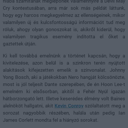
hiába számítanak meglepőnek valamennyire a Devil May
Cry kontextusában, arra már sok más példát láttunk,
hogy egy harcos megkegyelmez az ellenségeinek, mikor
valamilyen új és kulcsfontosságú információt tud meg
róluk, ahogy olyan gonoszokat is, akikről kiderül, hogy
valamilyen tragikus esemény indította el őket a
gaztettek útján.
Ki kell továbbá emelnünk a történet kapcsán, hogy a
kivitelezése, azon belül is a szinkron terén nyújtott
alakítások kifejezetten emelik a színvonalat. Johnny
Yong Bosch, aki a játékokban Nero hangját kölcsönözte,
most is jól teljesít Dante szerepében, de én Hoon Lee-t
emelném ki elsősorban, akitől a Fehér Nyúl igazán
hátborzongató lett. Illetve keserédes élmény volt Baines
alelnököt hallgatni, akit
Kevin Conroy
szólaltatott meg a
sorozat nagyobbik részében, halála után pedig Ian
James Corlett mondta fel a hiányzó sorokat.