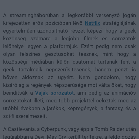
38.25%
A streamingháborúban a legkorábbi versenyző jogán
kifejezetten erős pozícióban lévő
Netflix
stratégiájának
egyértelműen azonosítható részét képezi, hogy a geek
közönség számára a legjobb filmek és sorozatok
lelőhelye legyen a platformjuk. Ezért pedig nem csak
olyan felszínes gesztusokat tesznek, mint hogy a
közösségi médiában külön csatornát tartanak fent a
geek tartalmaik népszerűsítésének, hanem pénzt is
bőven áldoznak az ügyért. Nem gondolom, hogy
kizárólag a regények népszerűsége motiválta őket, hogy
beindítsák a
Vaják sorozatot
, ami pedig az animációs
sorozatokat illeti, még több projekttel célozták meg az
utóbbi években a játékok, képregények, a fantasy, és a
sci-fi szerelmeseit.
A Castlevania, a Cyberpunk, vagy épp a Tomb Raider után
legújabban a Devil May Cry került terítékre, a feldolgozás