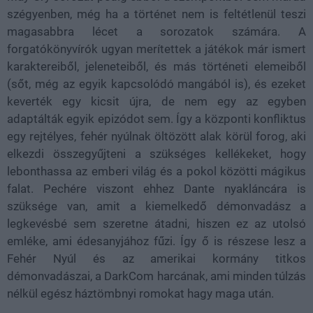
szégyenben, még ha a történet nem is feltétlenül teszi
magasabbra lécet a sorozatok számára. A
forgatókönyvírók ugyan merítettek a játékok már ismert
karaktereiből, jeleneteiből, és más történeti elemeiből
(sőt, még az egyik kapcsolódó mangából is), és ezeket
keverték egy kicsit újra, de nem egy az egyben
adaptálták egyik epizódot sem. Így a központi konfliktus
egy rejtélyes, fehér nyúlnak öltözött alak körül forog, aki
elkezdi összegyűjteni a szükséges kellékeket, hogy
lebonthassa az emberi világ és a pokol közötti mágikus
falat. Pechére viszont ehhez Dante nyakláncára is
szüksége van, amit a kiemelkedő démonvadász a
legkevésbé sem szeretne átadni, hiszen ez az utolsó
emléke, ami édesanyjához fűzi. Így ő is részese lesz a
Fehér Nyúl és az amerikai kormány titkos
démonvadászai, a DarkCom harcának, ami minden túlzás
nélkül egész háztömbnyi romokat hagy maga után.