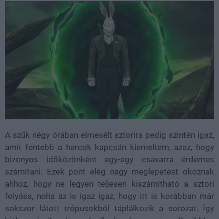
A szűk négy órában elmesélt sztorira pedig szintén igaz,
amit fentebb a harcok kapcsán kiemeltem, azaz, hogy
bizonyos időközönként egy-egy csavarra érdemes
számítani. Ezek pont elég nagy meglepetést okoznak
ahhoz, hogy ne legyen teljesen kiszámítható a sztori
folyása, noha az is igaz igaz, hogy itt is korábban már
sokszor látott trópusokból táplálkozik a sorozat. Így