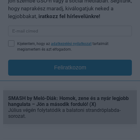
jön szembe GSO-n vagy a social médiában. Segítünk,
hogy naprakész maradj, kiválogatjuk neked a
legjobbakat,
iratkozz fel hírlevelünkre!
Kijelentem, hogy az
adatkezelési nyilatkozat
tartalmát
megismertem és azt elfogadom.
Feliratkozom
SMASH by Meló-Diák: Homok, zene és a nyár legjobb
hangulata – Jön a második forduló! (X)
Július végén folytatódik a balatoni strandröplabda-
sorozat.