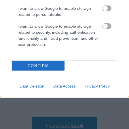
SMASH by Meló-Diák: Homok, zene és a nyár legjobb
I want to allow Google to enable storage
hangulata – Jön a második forduló! (X)
related to personalization.
Július végén folytatódik a balatoni strandröplabda-
sorozat.
I want to allow Google to enable storage
related to security, including authentication
functionality and fraud prevention, and other
user protection.
Címkék:
#jupiter hagyatéka
#jupiter's legacy
#image
comics
#mark millar
#frank quitely
CONFIRM
Data Deletion
Data Access
Privacy Policy
Hozzászólások