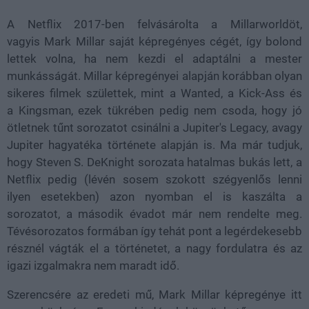
A Netflix 2017-ben felvásárolta a Millarworldöt,
vagyis Mark Millar saját képregényes cégét, így bolond
lettek volna, ha nem kezdi el adaptálni a mester
munkásságát. Millar képregényei alapján korábban olyan
sikeres filmek születtek, mint a Wanted, a Kick-Ass és
a Kingsman, ezek tükrében pedig nem csoda, hogy jó
ötletnek tűnt sorozatot csinálni a Jupiter's Legacy, avagy
Jupiter hagyatéka története alapján is. Ma már tudjuk,
hogy Steven S. DeKnight sorozata hatalmas bukás lett, a
Netflix pedig (lévén sosem szokott szégyenlős lenni
ilyen esetekben) azon nyomban el is kaszálta a
sorozatot, a második évadot már nem rendelte meg.
Tévésorozatos formában így tehát pont a legérdekesebb
résznél vágták el a történetet, a nagy fordulatra és az
igazi izgalmakra nem maradt idő.
Szerencsére az eredeti mű, Mark Millar képregénye itt