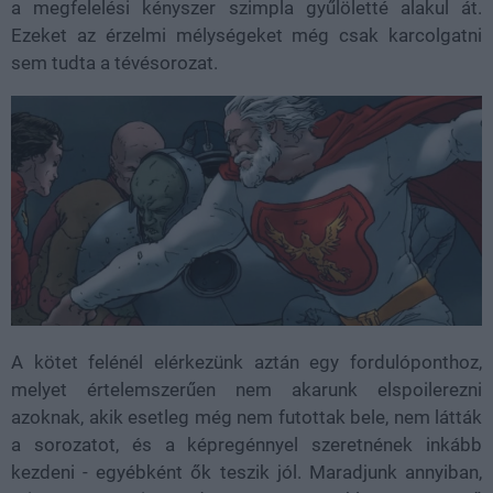
a megfelelési kényszer szimpla gyűlöletté alakul át.
Ezeket az érzelmi mélységeket még csak karcolgatni
sem tudta a tévésorozat.
A kötet felénél elérkezünk aztán egy fordulóponthoz,
melyet értelemszerűen nem akarunk elspoilerezni
azoknak, akik esetleg még nem futottak bele, nem látták
a sorozatot, és a képregénnyel szeretnének inkább
kezdeni - egyébként ők teszik jól. Maradjunk annyiban,