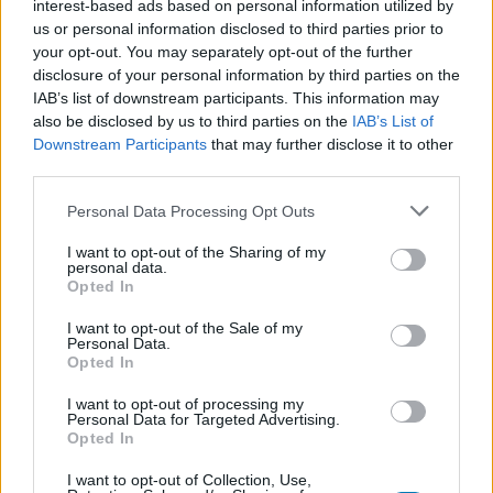
interest-based ads based on personal information utilized by
függetlenül pedig ott van az a teljesen hétköznapi
us or personal information disclosed to third parties prior to
kérdéskör is, hogy milyen nehéz lehet a sikeres szülők
your opt-out. You may separately opt-out of the further
disclosure of your personal information by third parties on the
gyerekeinek, hiszen még ha apu és anyu nem is
IAB’s list of downstream participants. This information may
támasztana emberfeletti elvárásokat, ők maguktól is
also be disclosed by us to third parties on the
IAB’s List of
érezhetik úgy, hogy soha a büdös életben nem érhetnek
Downstream Participants
that may further disclose it to other
majd az ősök nyomdokaiba.
third parties.
Please note that this website/app uses one or more Google
Personal Data Processing Opt Outs
Beszélgetnél velünk erről a hírről?
services and may gather and store information including but
not limited to your visit or usage behaviour. You may click to
I want to opt-out of the Sharing of my
personal data.
Lennél a GameStar közösség tagja? Gyere a
grant or deny consent to Google and its third-party tags to
Opted In
GameStar Party/Chat Facebook csoport
ba, dobj fel
use your data for below specified purposes in below Google
consent section.
témákat, dumálj régi és új GS írókkal, olvasókkal!
I want to opt-out of the Sale of my
Personal Data.
Opted In
Csatlakozom
I want to opt-out of processing my
Personal Data for Targeted Advertising.
Opted In
Épp ez volt Mark Millar alapötlete, amikor elkezdett
I want to opt-out of Collection, Use,
dolgozni a képregényen, aminek eredetileg Jupiter's