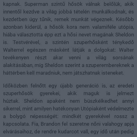
kapnak. Superman szintű hősök válnak belőlük, akik
innentől kezdve a világ jobbá tételén munkálkodnak, és
kezdetben úgy tűnik, remek munkát végeznek. Később
azonban kiderül, a hősök kora nem valamiféle utópia,
hiába választotta épp ezt a hősi nevet magának Sheldon
is. Testvérével, a szintén szuperhősként ténykedő
Walterrel egészen másként látják a dolgokat: Walter
tevékenyen részt akar venni a világ sorsának
alakításában, míg Sheldon szerint a szuperembereknek a
háttérben kell maradniuk, nem játszhatnak isteneket.
Időközben felnőtt egy újabb generáció is, az eredeti
szuperhősök gyerekei, akik maguk is jelmezt
húztak. Sheldon apaként nem büszkélkedhet annyi
sikerrel, mint amilyen hatékonyan Utópiaként védelmezte
a bolygó népességét: mindkét gyerekével rossz a
kapcsolata. Fia, Brandon fel szeretne nőni valahogy apja
elvárásaihoz, de rendre kudarcot vall, egy idő után pedig