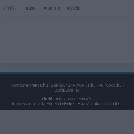
Címkék:
#gstv
#toplista
#iskola
ComputerTrends.hu
|
GSPlus.hu
|
PCWPlus.hu
|
Puliwood.hu
|
Zoldpalya.hu
Kiadó:
BDPST Business Kft.
Impresszum
-
Adatvédelmi elveink
-
Hozzászólások kezelése