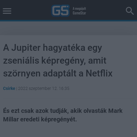
A Jupiter hagyatéka egy
zseniális képregény, amit
szörnyen adaptált a Netflix
Csirke
|
2022 szeptember 12. 16:35
És ezt csak azok tudják, akik olvasták Mark
Millar eredeti képregényét.
Loaded
:
Unmute
38.26%