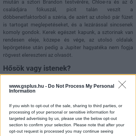
miután a sztori Brandon testvérére, Chloe-ra és az ő
családjára fókuszál, picit talán veszít a
döbbenetfaktorból a széria, de azért az utolsó pár füzet
is tartogat meglepetéseket, és a lezárással sincsenek
komoly gondok. Kerek egészet kapunk, a sztorinak van
rendesen eleje, közepe és vége, az utolsó oldalak
lepörgetése után pedig a Jupiter hagyatéka nem fogja
rögvest elereszteni az olvasót.
Hősök vagy istenek?
És Millar épp ebben nagyon erős, alkotásai
www.gsplus.hu -
Do Not Process My Personal
elgondolkodtatnak, ebben az esetben pedig ez több
Information
téren is igaz. A Jupiter hagyatéka egyrészt érdekes
képet fest arról, mi lehetne jobb az emberiségnek: ha
If you wish to opt-out of the sale, sharing to third parties, or
hagynák szépen, hogy elkövessük a saját hibáinkat és
processing of your personal or sensitive information for
targeted advertising by us, please use the below opt-out
ezekből tanuljunk, vagy pedig esetleg az, ha levennénk
section to confirm your selection. Please note that after your
rólunk a felelősség terhét, cserébe a következményeket
opt-out request is processed you may continue seeing
ugyanúgy nekünk kellene viselnünk. Mindezektől