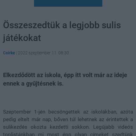
Összeszedtük a legjobb sulis
játékokat
Csirke
|
2022 szeptember 11. 08:30
Elkezdődött az iskola, épp itt volt már az ideje
ennek a gyűjtésnek is.
Loaded
:
Unmute
21.86%
Szeptember 1-jén becsöngettek az iskolákban, azóta
pedig eltelt már nap, bőven túl lehetnek az érintettek a
sulikezdés okozta kezdetti sokkon. Legújabb videós
toplistánkban mi most épp olyan címeket szedtünk