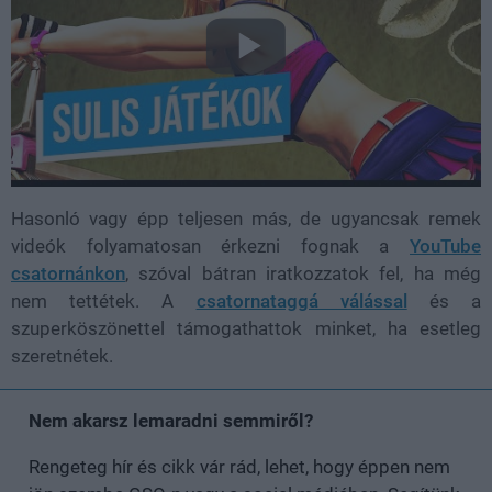
Hasonló vagy épp teljesen más, de ugyancsak remek
videók folyamatosan érkezni fognak a
YouTube
csatornánkon
, szóval bátran iratkozzatok fel, ha még
nem tettétek. A
csatornataggá válással
és a
szuperköszönettel támogathattok minket, ha esetleg
szeretnétek.
Nem akarsz lemaradni semmiről?
Rengeteg hír és cikk vár rád, lehet, hogy éppen nem