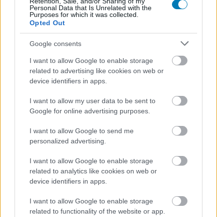
Retention, Sale, and/or Sharing of my
Personal Data that Is Unrelated with the
Children lett volna a címe. Az író ugyanis Carrie
Purposes for which it was collected.
Fishernek, a Star Wars univerzum Leia hercegnőjének a
Opted Out
memoárját olvasta, melyben a színésznő leírta, ő
Google consents
személy szerint egyáltalán nem érezte különleges
karakternek Leiát, hiszen a hercegnő szülei sokkal
I want to allow Google to enable storage
related to advertising like cookies on web or
híresebb és érdekesebb szereplők voltak, mint ő maga.
device identifiers in apps.
Millar ezután még annyit lőtt be magának, hogy Hamlet-
szerű generációs konfliktus sem ártana, végezetül pedig
I want to allow my user data to be sent to
egy olyan csapásvonal felé indult el, aminek azt kellett
Google for online advertising purposes.
meghatároznia, milyen lehetne Superman és Wonder
I want to allow Google to send me
Woman gyermekeként felnőni.
personalized advertising.
A folytatás, vagyis a Jupiter's Legacy: Requiem
I want to allow Google to enable storage
képregénysorozat jelenleg a felénél jár, eddig hat füzet
related to analytics like cookies on web or
jelent meg, némi pihenő után érkezik majd a többi.
device identifiers in apps.
Remélhetőleg minél előbb, és idővel hozzánk is ellátogat.
I want to allow Google to enable storage
related to functionality of the website or app.