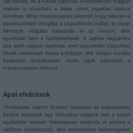
van nekünk, és a Fumax kiadónak köszönhetően magyar
nyelven is olvasható a teljes sztori, egyetlen vaskos
kötetben. Millar munkásságára jellemző, hogy teljesen új
aspektusokból vizsgálja a szuperhősös műfajt, és olyan
héroszok világába kalauzolja el az olvasót, akik
egyáltalán nem a feddhetetlenek. A Jupiter hagyatéka
épp azért nagyon izgalmas, mert alapvetően klasszikus
hősök védelmezik benne a bolygót, akik világos morális
kódexszel rendelkeznek. Aztán egyik pillanatról a
másikra minden felborul.
Apai elvárások
Történetünk szerint Sheldon Sampson és legközelebbi
barátai elutaznak egy titokzatos szigetre (ezt a szálat
egyébként teljesen feleslegesen nyújtotta el annyira a
netflixes tévésorozat), ahol emberfeletti képességeket