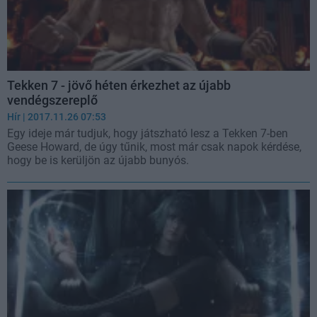
Tekken 7 - jövő héten érkezhet az újabb
vendégszereplő
Hír
| 2017.11.26 07:53
Egy ideje már tudjuk, hogy játszható lesz a Tekken 7-ben
Geese Howard, de úgy tűnik, most már csak napok kérdése,
hogy be is kerüljön az újabb bunyós.