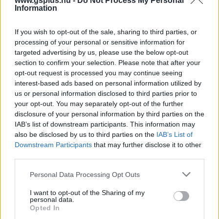
www.gsplus.hu -
Do Not Process My Personal
Information
If you wish to opt-out of the sale, sharing to third parties, or
processing of your personal or sensitive information for
targeted advertising by us, please use the below opt-out
section to confirm your selection. Please note that after your
Egy muay thaiozó hústorony a Tekken 7 következő
opt-out request is processed you may continue seeing
harcosa
interest-based ads based on personal information utilized by
Hír
| 2019.12.09 13:28
us or personal information disclosed to third parties prior to
A bemutató után a Street Fighter rajongóitól volt hangos a
your opt-out. You may separately opt-out of the further
Twitter, akik szerint a karakter egy kiköpött Sagat.
disclosure of your personal information by third parties on the
IAB’s list of downstream participants. This information may
also be disclosed by us to third parties on the
IAB’s List of
Downstream Participants
that may further disclose it to other
third parties.
Please note that this website/app uses one or more Google
Personal Data Processing Opt Outs
services and may gather and store information including but
not limited to your visit or usage behaviour. You may click to
I want to opt-out of the Sharing of my
personal data.
grant or deny consent to Google and its third-party tags to
Opted In
use your data for below specified purposes in below Google