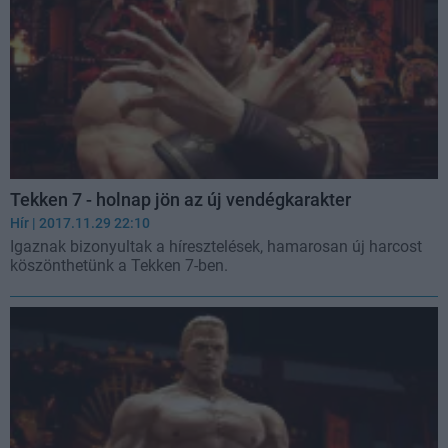
Tekken 7 - holnap jön az új vendégkarakter
Hír
| 2017.11.29 22:10
Igaznak bizonyultak a híresztelések, hamarosan új harcost
köszönthetünk a Tekken 7-ben.