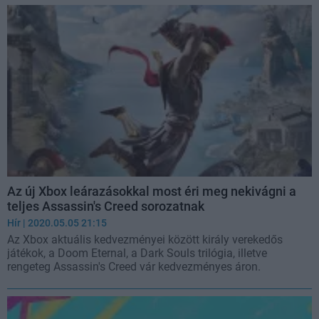
Az új Xbox leárazásokkal most éri meg nekivágni a
teljes Assassin's Creed sorozatnak
Hír
| 2020.05.05 21:15
Az Xbox aktuális kedvezményei között király verekedős
játékok, a Doom Eternal, a Dark Souls trilógia, illetve
rengeteg Assassin's Creed vár kedvezményes áron.