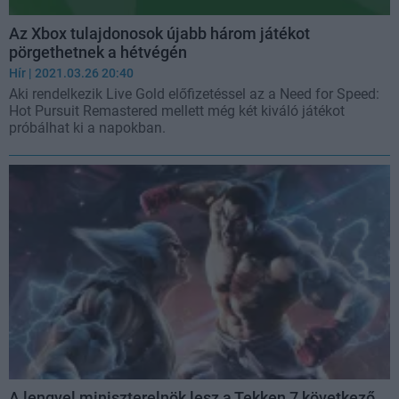
Az Xbox tulajdonosok újabb három játékot
pörgethetnek a hétvégén
Hír
| 2021.03.26 20:40
Aki rendelkezik Live Gold előfizetéssel az a Need for Speed:
Hot Pursuit Remastered mellett még két kiváló játékot
próbálhat ki a napokban.
A lengyel miniszterelnök lesz a Tekken 7 következő