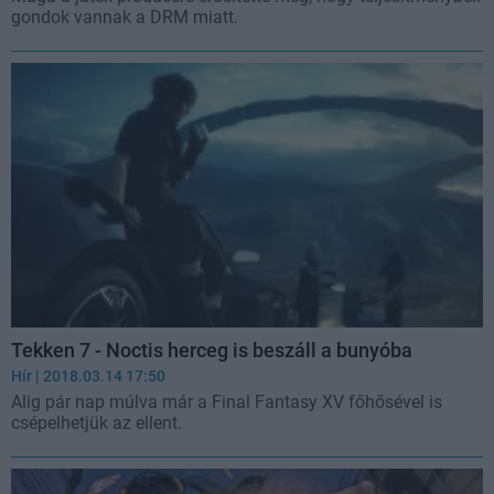
gondok vannak a DRM miatt.
Tekken 7 - Noctis herceg is beszáll a bunyóba
Hír
| 2018.03.14 17:50
Alig pár nap múlva már a Final Fantasy XV főhősével is
csépelhetjük az ellent.