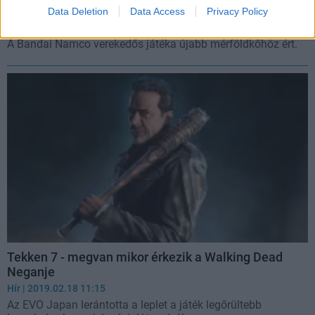
megjelenése óta
Data Deletion
Data Access
Privacy Policy
Hír
| 2019.07.23 07:04
A Bandai Namco verekedős játéka újabb mérföldkőhöz ért.
Tekken 7 - megvan mikor érkezik a Walking Dead
Neganje
Hír
| 2019.02.18 11:15
Az EVO Japan lerántotta a leplet a játék legőrültebb