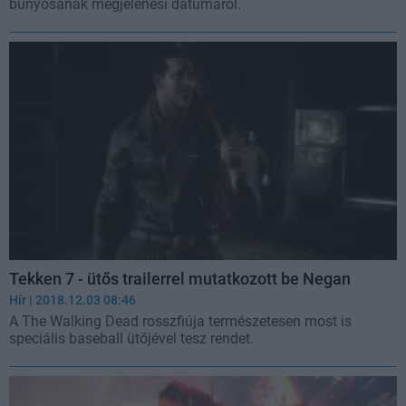
bunyósának megjelenési dátumáról.
Tekken 7 - ütős trailerrel mutatkozott be Negan
Hír
| 2018.12.03 08:46
A The Walking Dead rosszfiúja természetesen most is
speciális baseball ütőjével tesz rendet.