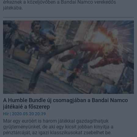
érkeznek a közeljövőben a Bandai Namco verekedős
játékába.
A Humble Bundle új csomagjában a Bandai Namco
játékaié a főszerep
Hír
| 2020.05.20 20:39
Már egy euróért is három játékkal gazdagíthatjuk
gyűjteményünket, de aki egy kicsit jobban kinyitja a
pénztárcáját, az igazi klasszikusokat zsebelhet be.