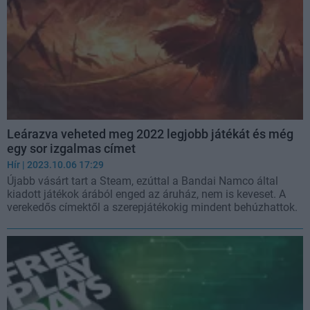
Leárazva veheted meg 2022 legjobb játékát és még
egy sor izgalmas címet
Hír
| 2023.10.06 17:29
Újabb vásárt tart a Steam, ezúttal a Bandai Namco által
kiadott játékok árából enged az áruház, nem is keveset. A
verekedős címektől a szerepjátékokig mindent behúzhattok.