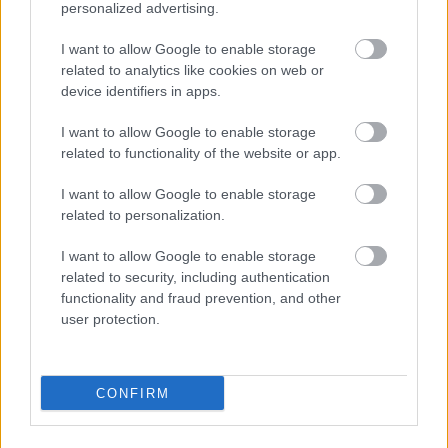
personalized advertising.
Tekken 7 - jön a harmadik szezonbérlet,
bemutatkozott az első két karakter
I want to allow Google to enable storage
Hír
| 2019.08.05 14:42
related to analytics like cookies on web or
Az EVO 2019 nem pusztán egy verseny, de a verekedős
device identifiers in apps.
címek, köztük a Tekken 7 ünnepe is, így nem csoda, hogy
egy nagyobb bejelentéssel fokozták a hangulatot a
I want to allow Google to enable storage
fejlesztők.
related to functionality of the website or app.
I want to allow Google to enable storage
related to personalization.
I want to allow Google to enable storage
related to security, including authentication
functionality and fraud prevention, and other
user protection.
CONFIRM
Tekken 7 - több millió példány elkelt már belőle a