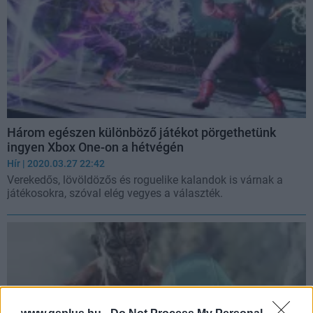
Három egészen különböző játékot pörgethetünk
ingyen Xbox One-on a hétvégén
Hír
| 2020.03.27 22:42
Verekedős, lövöldözős és roguelike kalandok is várnak a
játékosokra, szóval elég vegyes a választék.