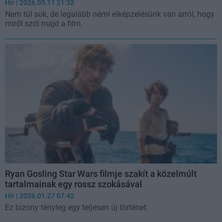
Hír
| 2026.05.11 21:32
Nem túl sok, de legalább némi elképzelésünk van arról, hogy
miről szól majd a film.
Ryan Gosling Star Wars filmje szakít a közelmúlt
tartalmainak egy rossz szokásával
Hír
| 2026.01.27 07:42
Ez bizony tényleg egy teljesen új történet.