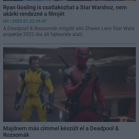
Ryan Gosling is csatlakozhat a Star Warshoz, nem
akárki rendezné a filmjét
Hír
| 2025.01.22 09:47
A Deadpool & Rozsomák mögött álló Shawn Levy Star Wars
projektje 2022 óta áll fejlesztés alatt.
Majdnem más címmel készült el a Deadpool &
Rozsomák