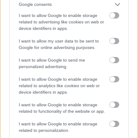
Shawn Levy a klasszikus Csillagok háborúja trilógia talán
Google consents
legmegosztóbb epizódjából merített ihletet.
I want to allow Google to enable storage
related to advertising like cookies on web or
device identifiers in apps.
I want to allow my user data to be sent to
Google for online advertising purposes.
I want to allow Google to send me
personalized advertising.
I want to allow Google to enable storage
related to analytics like cookies on web or
device identifiers in apps.
Matt Smith gyakorlatilag az utolsó pillanatban
I want to allow Google to enable storage
csatlakozik Ryan Gosling Star Wars filmjéhez
related to functionality of the website or app.
Hír
| 2025.11.08 15:01
Minden jel szerint jól halad a produkció, de a pletykált
I want to allow Google to enable storage
főgonosz csak a forgatás legvégére ugrik be.
related to personalization.