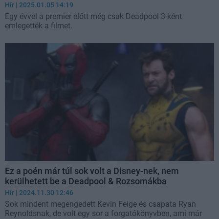
Hír
| 2025.01.05 14:19
Egy évvel a premier előtt még csak Deadpool 3-ként
emlegették a filmet.
Ez a poén már túl sok volt a Disney-nek, nem
kerülhetett be a Deadpool & Rozsomákba
Hír
| 2024.11.30 12:46
Sok mindent megengedett Kevin Feige és csapata Ryan
Reynoldsnak, de volt egy sor a forgatókönyvben, ami már