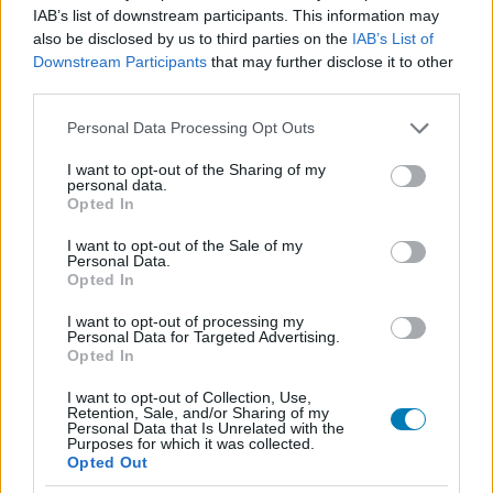
Igazából 533 millió dollárba került a Deadpool &
IAB’s list of downstream participants. This information may
Rozsomák, de így is szép profitot termelt
also be disclosed by us to third parties on the
IAB’s List of
Hír
| 2025.11.30 13:02
Downstream Participants
that may further disclose it to other
A 2024-es Marvel-őrület drágább lett a tervezettnél, de bőven
third parties.
megtérült a mozikban.
Please note that this website/app uses one or more Google
Personal Data Processing Opt Outs
services and may gather and store information including but
not limited to your visit or usage behaviour. You may click to
I want to opt-out of the Sharing of my
personal data.
grant or deny consent to Google and its third-party tags to
Opted In
use your data for below specified purposes in below Google
consent section.
I want to opt-out of the Sale of my
Personal Data.
Opted In
I want to opt-out of processing my
Personal Data for Targeted Advertising.
Opted In
I want to opt-out of Collection, Use,
Retention, Sale, and/or Sharing of my
Personal Data that Is Unrelated with the
A Starfighter rendezője meglepő Star Wars-filmet
Purposes for which it was collected.
nevezett meg fő inspirációs forrásként
Opted Out
Hír
| 2025.11.29 20:02