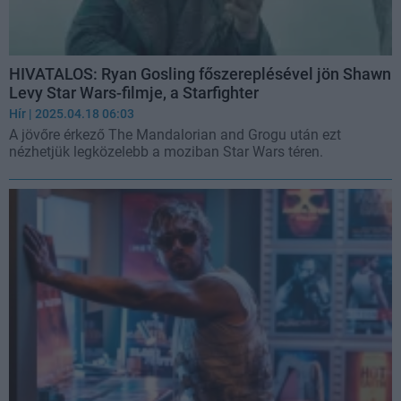
HIVATALOS: Ryan Gosling főszereplésével jön Shawn
Levy Star Wars-filmje, a Starfighter
Hír
| 2025.04.18 06:03
A jövőre érkező The Mandalorian and Grogu után ezt
nézhetjük legközelebb a moziban Star Wars téren.