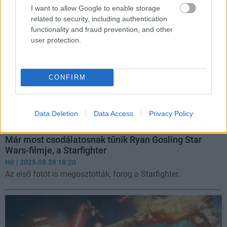
I want to allow Google to enable storage
related to security, including authentication
functionality and fraud prevention, and other
user protection.
CONFIRM
Data Deletion
Data Access
Privacy Policy
Már most csodálatosnak tűnik Ryan Gosling Star
Wars-filmje, a Starfighter
Hír
| 2025.08.28 18:20
Az első fotót is megosztották, forog a Starfighter.