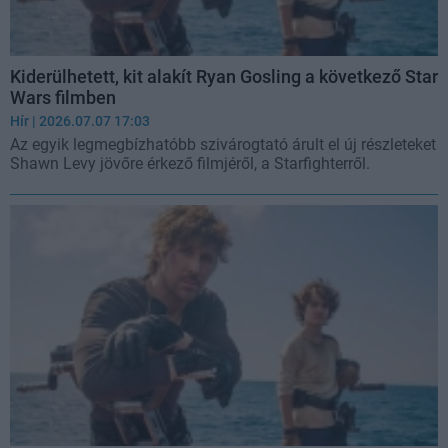
Kiderülhetett, kit alakít Ryan Gosling a következő Star
Wars filmben
Hír
| 2026.07.07 17:03
Az egyik legmegbízhatóbb szivárogtató árult el új részleteket
Shawn Levy jövőre érkező filmjéről, a Starfighterről.