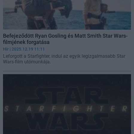
Befejeződött Ryan Gosling és Matt Smith Star Wars-
filmjének forgatása
Hír
| 2025.12.19 11:11
Leforgott a Starfighter, indul az egyik legizgalmasabb Star
Wars-film utómunkája.