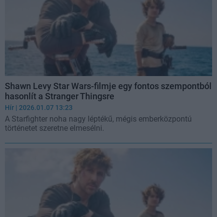
Shawn Levy Star Wars-filmje egy fontos szempontból
hasonlít a Stranger Thingsre
Hír
| 2026.01.07 13:23
A Starfighter noha nagy léptékű, mégis emberközpontú
történetet szeretne elmesélni.