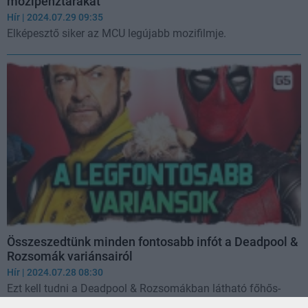
mozipénztárakat
Hír
| 2024.07.29 09:35
Elképesztő siker az MCU legújabb mozifilmje.
Összeszedtünk minden fontosabb infót a Deadpool &
Rozsomák variánsairól
Hír
| 2024.07.28 08:30
Ezt kell tudni a Deadpool & Rozsomákban látható főhős-
variációkról.