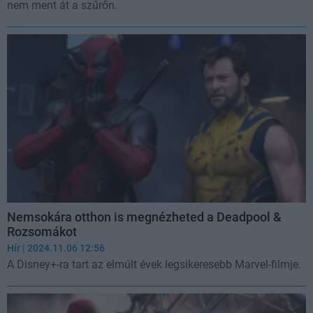
nem ment át a szűrőn.
Nemsokára otthon is megnézheted a Deadpool &
Rozsomákot
Hír
| 2024.11.06 12:56
A Disney+-ra tart az elmúlt évek legsikeresebb Marvel-filmje.