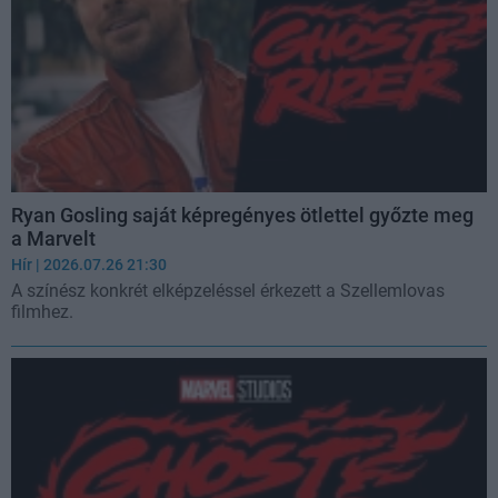
Ryan Gosling saját képregényes ötlettel győzte meg
a Marvelt
Hír
| 2026.07.26 21:30
A színész konkrét elképzeléssel érkezett a Szellemlovas
filmhez.