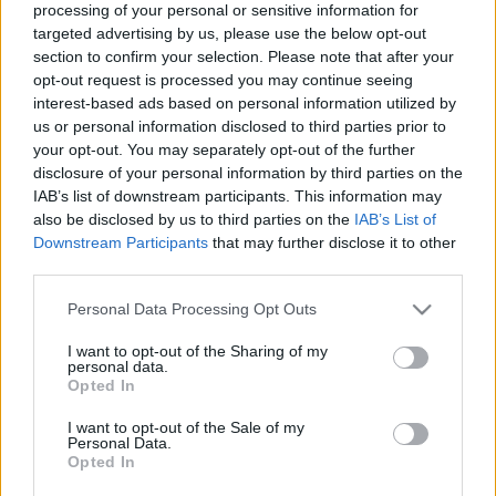
processing of your personal or sensitive information for
targeted advertising by us, please use the below opt-out
section to confirm your selection. Please note that after your
opt-out request is processed you may continue seeing
interest-based ads based on personal information utilized by
us or personal information disclosed to third parties prior to
your opt-out. You may separately opt-out of the further
disclosure of your personal information by third parties on the
IAB’s list of downstream participants. This information may
Sikeres lett a gyűjtés, magyar szinkront kap a hazai
also be disclosed by us to third parties on the
IAB’s List of
fejlesztésű Elflock
Downstream Participants
that may further disclose it to other
Hír
| 2025.07.28 09:28
third parties.
A demó változat szinkronizálásához alig egy hét alatt
Please note that this website/app uses one or more Google
meglett a teljes összeg.
Personal Data Processing Opt Outs
services and may gather and store information including but
not limited to your visit or usage behaviour. You may click to
I want to opt-out of the Sharing of my
personal data.
grant or deny consent to Google and its third-party tags to
Opted In
use your data for below specified purposes in below Google
consent section.
I want to opt-out of the Sale of my
Personal Data.
Opted In