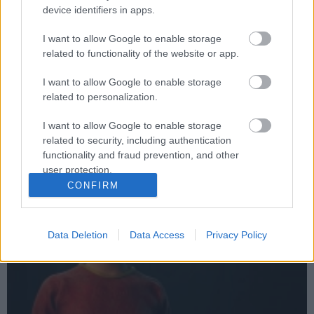
device identifiers in apps.
I want to allow Google to enable storage
related to functionality of the website or app.
Ilyen lesz a magyar fejlesztésű kalandjáték, az
Elflock játékmenete
I want to allow Google to enable storage
related to personalization.
Hír
| 2024.12.28 11:41
Egy döntések vezérelte, sztorifókuszú kalandjáték vár ránk
I want to allow Google to enable storage
történelmi körítéssel és egy király elleni összeesküvéssel.
related to security, including authentication
functionality and fraud prevention, and other
user protection.
CONFIRM
Data Deletion
Data Access
Privacy Policy