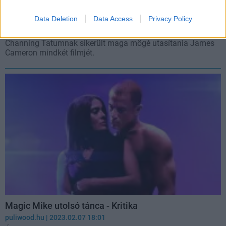
James Cameron szomorkodhat, a magyar mozinézők
másra kíváncsiak
Data Deletion
Data Access
Privacy Policy
Hír
| 2023.02.16 20:03
Channing Tatumnak sikerült maga mögé utasítania James
Cameron mindkét filmjét.
Magic Mike utolsó tánca - Kritika
puliwood.hu
| 2023.02.07 18:01