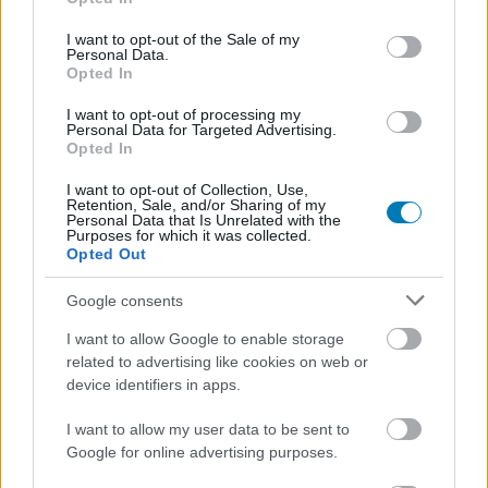
use your data for below specified purposes in below Google
consent section.
I want to opt-out of the Sale of my
Personal Data.
Opted In
I want to opt-out of processing my
Personal Data for Targeted Advertising.
Új film lett a magyar mozik királya, de hova csúszott
Opted In
az Avatar?
I want to opt-out of Collection, Use,
Hír
| 2023.02.23 17:45
Retention, Sale, and/or Sharing of my
Az Avatar 2-t már lassan tényleg mindenki látta, aki akarta,
Personal Data that Is Unrelated with the
Purposes for which it was collected.
így más filmek vehetik át a helyét.
Opted Out
Google consents
I want to allow Google to enable storage
related to advertising like cookies on web or
device identifiers in apps.
I want to allow my user data to be sent to
Google for online advertising purposes.