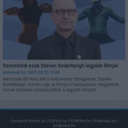
Szerintünk ezek Steven Soderbergh legjobb filmjei
puliwood.hu
| 2023.02.05 18:00
Nemcsak 60 éves lett a hollywoodi fenegyerek, Steven
Soderbergh, hanem egy új filmje is hamarosan megjelenik.
Ennek örömére összeszedtük a legjobb filmjeit.
ComputerTrends.hu
|
GSPlus.hu
|
PCWPlus.hu
|
Puliwood.hu
|
Zoldpalya.hu