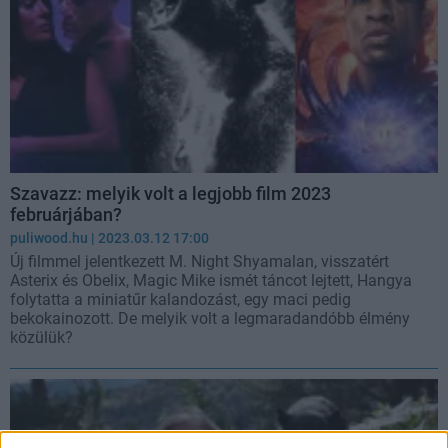
Szavazz: melyik volt a legjobb film 2023
februárjában?
puliwood.hu
| 2023.03.12 17:00
Új filmmel jelentkezett M. Night Shyamalan, visszatért
Asterix és Obelix, Magic Mike ismét táncot lejtett, Hangya
folytatta a miniatűr kalandozást, egy maci pedig
bekokainozott. De melyik volt a legmaradandóbb élmény
közülük?