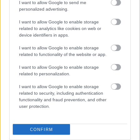
I want to allow Google to send me
personalized advertising.
I want to allow Google to enable storage
Már két film is előzi, még lentebb csúszott az Avatar -
related to analytics like cookies on web or
A víz útja a magyar mozik toplistáján
device identifiers in apps.
Hír
| 2023.02.20 16:37
A dobogó harmadik fokára zuhant vissza Avatar - A víz útja
I want to allow Google to enable storage
a hétvégi számok alapján.
related to functionality of the website or app.
I want to allow Google to enable storage
related to personalization.
I want to allow Google to enable storage
related to security, including authentication
functionality and fraud prevention, and other
user protection.
CONFIRM