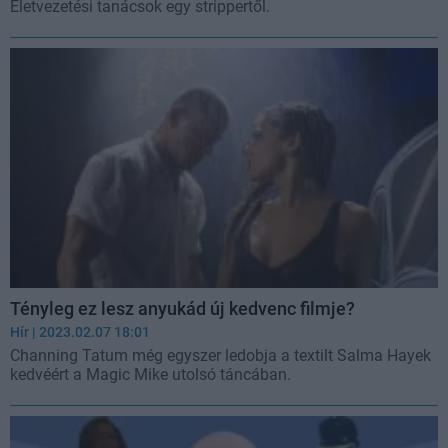
Életvezetési tanácsok egy strippertől.
Tényleg ez lesz anyukád új kedvenc filmje?
Hír
| 2023.02.07 18:01
Channing Tatum még egyszer ledobja a textilt Salma Hayek
kedvéért a Magic Mike utolsó táncában.