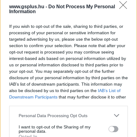
www.gsplus.hu -
Do Not Process My Personal
Information
If you wish to opt-out of the sale, sharing to third parties, or
processing of your personal or sensitive information for
targeted advertising by us, please use the below opt-out
section to confirm your selection. Please note that after your
opt-out request is processed you may continue seeing
Tovább csúszik az Avatar - A víz útja, de vajon hogy
interest-based ads based on personal information utilized by
nyitott a Kokainmedve a magyar mozikban?
us or personal information disclosed to third parties prior to
your opt-out. You may separately opt-out of the further
Hír
| 2023.02.27 15:22
disclosure of your personal information by third parties on the
Befutottak a magyar mozik hétvégi számai, mutatjuk a
IAB’s list of downstream participants. This information may
toplistát.
also be disclosed by us to third parties on the
IAB’s List of
Downstream Participants
that may further disclose it to other
third parties.
Please note that this website/app uses one or more Google
Personal Data Processing Opt Outs
services and may gather and store information including but
not limited to your visit or usage behaviour. You may click to
I want to opt-out of the Sharing of my
personal data.
grant or deny consent to Google and its third-party tags to
Opted In