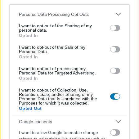
third parties.
Please note that this website/app uses one or more Google
Personal Data Processing Opt Outs
services and may gather and store information including but
not limited to your visit or usage behaviour. You may click to
I want to opt-out of the Sharing of my
personal data.
grant or deny consent to Google and its third-party tags to
Opted In
use your data for below specified purposes in below Google
007 First Light teszt – a legjobb James Bond-játék
consent section.
I want to opt-out of the Sale of my
Teszt
| 2026.06.12 12:44
Personal Data.
Opted In
Az IO Interactive nemcsak újraértelmezte James Bondot,
hanem megcsinálta az év egyik legkiválóbb játékát.
I want to opt-out of processing my
Personal Data for Targeted Advertising.
Opted In
I want to opt-out of Collection, Use,
Retention, Sale, and/or Sharing of my
Personal Data that Is Unrelated with the
Purposes for which it was collected.
Opted Out
Google consents
I want to allow Google to enable storage