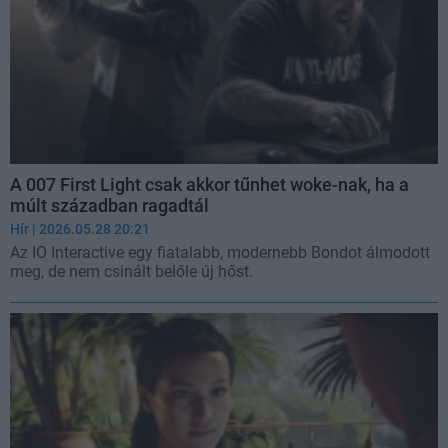
A 007 First Light csak akkor tűnhet woke-nak, ha a
múlt században ragadtál
Hír
| 2026.05.28 20:21
Az IO Interactive egy fiatalabb, modernebb Bondot álmodott
meg, de nem csinált belőle új hőst.