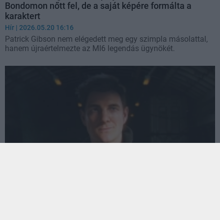
Bondomon nőtt fel, de a saját képére formálta a
karaktert
Hír
| 2026.05.20 16:16
Patrick Gibson nem elégedett meg egy szimpla másolattal,
hanem újraértelmezte az MI6 legendás ügynökét.
Immár semmi sem áll a 007 First Light
megjelenésének útjában
Hír
| 2026.05.14 22:02