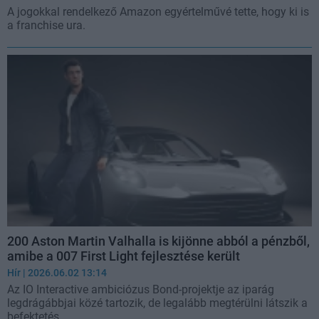
A jogokkal rendelkező Amazon egyértelművé tette, hogy ki is
a franchise ura.
200 Aston Martin Valhalla is kijönne abból a pénzből,
amibe a 007 First Light fejlesztése került
Hír
| 2026.06.02 13:14
Az IO Interactive ambiciózus Bond-projektje az iparág
legdrágábbjai közé tartozik, de legalább megtérülni látszik a
befektetés.