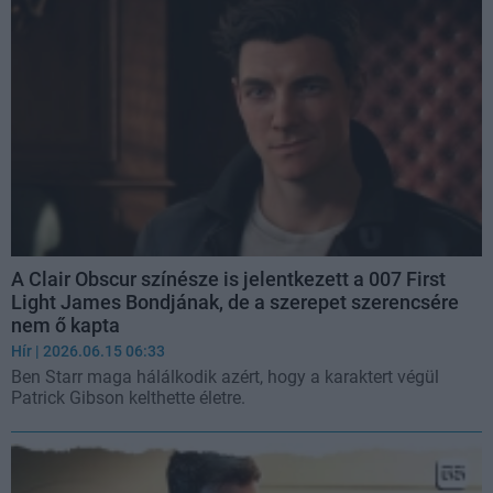
A Clair Obscur színésze is jelentkezett a 007 First
Light James Bondjának, de a szerepet szerencsére
nem ő kapta
Hír
| 2026.06.15 06:33
Ben Starr maga hálálkodik azért, hogy a karaktert végül
Patrick Gibson kelthette életre.