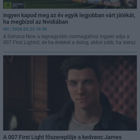
Ingyen kapod meg az év egyik legjobban várt játékát,
ha megbízol az Nvidiában
Hír
| 2026.05.23 10:30
A Geforce Now a legnagyobb csomagjához ingyen adja a
007 First Lightot, de ha érdekel a dolog, akkor jobb, ha sietsz.
A 007 First Light főszereplője a kedvenc James