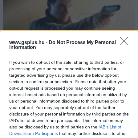
www.gsplus.hu -
Do Not Process My Personal
Information
If you wish to opt-out of the sale, sharing to third parties, or
Megvan a tökéletes James Bond, az Amazon MGM
processing of your personal or sensitive information for
nyugodtan lefújhatja a keresést
targeted advertising by us, please use the below opt-out
Hír
| 2026.06.12 17:05
section to confirm your selection. Please note that after your
Minden idők legjobb Bond-játéka lett a 007 First Light.
opt-out request is processed you may continue seeing
interest-based ads based on personal information utilized by
us or personal information disclosed to third parties prior to
your opt-out. You may separately opt-out of the further
disclosure of your personal information by third parties on the
IAB’s list of downstream participants. This information may
also be disclosed by us to third parties on the
IAB’s List of
Downstream Participants
that may further disclose it to other