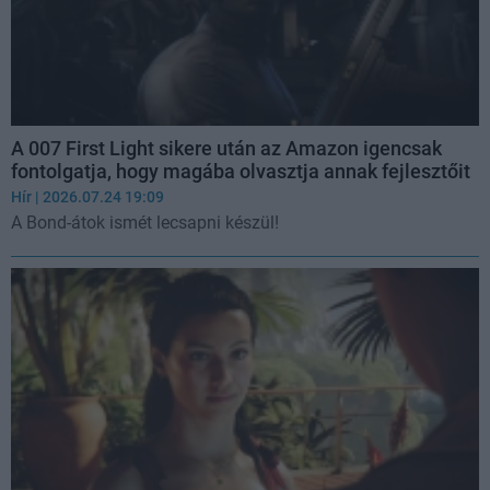
A 007 First Light sikere után az Amazon igencsak
fontolgatja, hogy magába olvasztja annak fejlesztőit
Hír
| 2026.07.24 19:09
A Bond-átok ismét lecsapni készül!