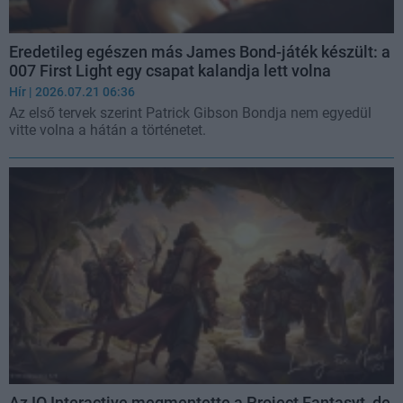
Eredetileg egészen más James Bond-játék készült: a
007 First Light egy csapat kalandja lett volna
Hír
| 2026.07.21 06:36
Az első tervek szerint Patrick Gibson Bondja nem egyedül
vitte volna a hátán a történetet.
Az IO Interactive megmentette a Project Fantasyt, de