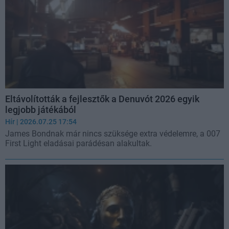
Eltávolították a fejlesztők a Denuvót 2026 egyik
legjobb játékából
Hír
| 2026.07.25 17:54
James Bondnak már nincs szüksége extra védelemre, a 007
First Light eladásai parádésan alakultak.