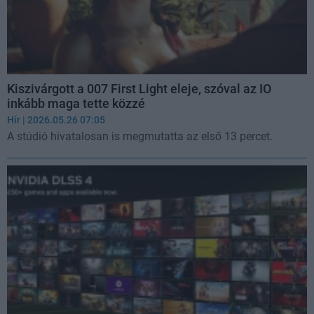
Kiszivárgott a 007 First Light eleje, szóval az IO
inkább maga tette közzé
Hír
| 2026.05.26 07:05
A stúdió hivatalosan is megmutatta az első 13 percet.