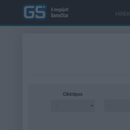
HÍREK
Cikktípus