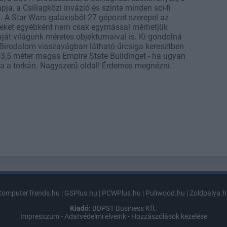
ja, a Csillagközi invázió és szinte minden sci-fi
. A Star Wars-galaxisból 27 gépezet szerepel az
zeket egyébként nem csak egymással mérhetjük
ját világunk méretes objektumaival is. Ki gondolná
 Birodalom visszavágban látható űrcsiga keresztben
43,5 méter magas Empire State Buildinget - ha ugyan
 a torkán. Nagyszerű oldal! Érdemes megnézni."
ComputerTrends.hu
|
GSPlus.hu
|
PCWPlus.hu
|
Puliwood.hu
|
Zoldpalya.h
Kiadó:
BDPST Business Kft.
Impresszum
-
Adatvédelmi elveink
-
Hozzászólások kezelése