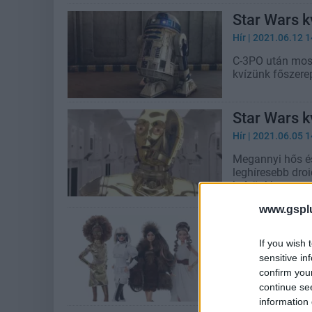
Star Wars k
Hír
| 2021.06.12 1
C-3PO után most
kvízünk főszerep
Star Wars k
Hír
| 2021.06.05 1
Megannyi hős és
leghíresebb droi
kvízünkben.
www.gspl
Star Wars t
Hír
| 2020.05.04 2
If you wish 
sensitive in
A Star Wars Bar
confirm you
rohamosztagos,
continue se
information 