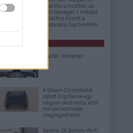
letarolta a mozikat, az
első hétvégén 1 milliárd
dollárhoz közelít a
Vadonatúj nap bevétele
PCW HÍREK
Viszlát, rezsistop!
A Steam Controllerbe
rejtett Grip Sense egy
nagyon okos extra, amit
minden kontroller
megirigyelhetne
Reolink 2K Battery Wi-Fi