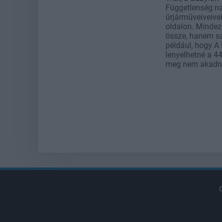
Függetlenség nap
űrjárműveiveivel
oldalon. Minde
össze, hanem sa
például, hogy A
lenyelhetné a 4
meg nem akadna