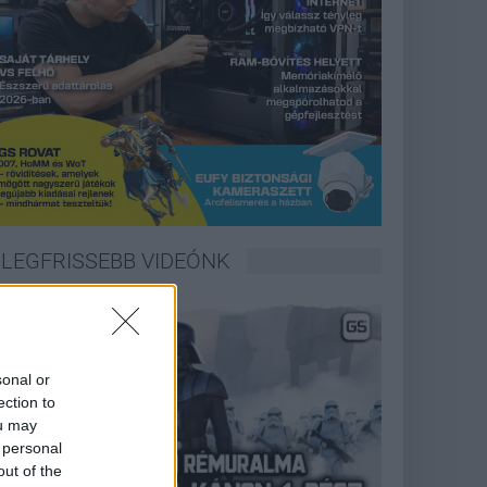
LEGFRISSEBB VIDEÓNK
sonal or
ection to
ou may
 personal
out of the