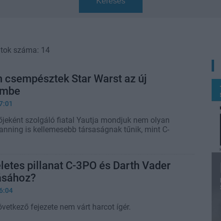
Keresés
atok száma: 14
 csempésztek Star Warst az új
lmbe
7:01
lőjeként szolgáló fiatal Yautja mondjuk nem olyan
Fanning is kellemesebb társaságnak tűnik, mint C-
kéletes pillanat C-3PO és Darth Vader
ásához?
6:04
vetkező fejezete nem várt harcot ígér.