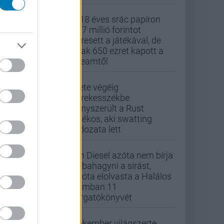
A 18 éves srác papíron
437 millió forintot
keresett a játékával, de
csak 650 ezret kapott a
Steamtől
Élete végéig
kerekesszékbe
kényszerült a Rust
játékos, aki swatting
áldozata lett
Vin Diesel azóta nem bírja
abbahagyni a sírást,
mióta elolvasta a Halálos
iramban 11
forgatókönyvét
Pókember világszerte