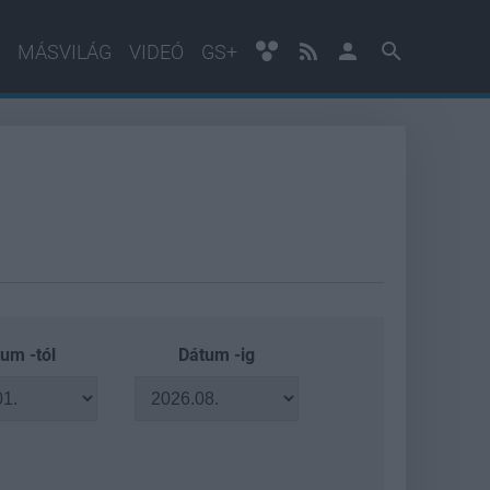
MÁSVILÁG
VIDEÓ
GS+
um -tól
Dátum -ig