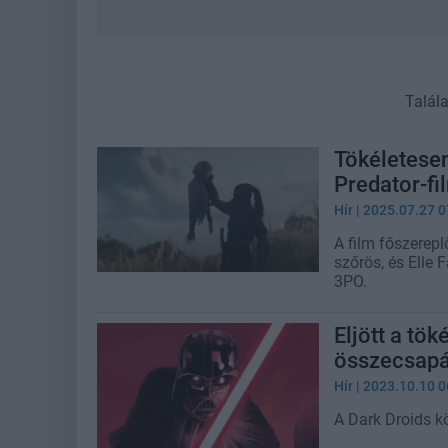
Talál
Tökéletesen
Predator-fi
Hír
| 2025.07.27 0
A film főszerep
szőrös, és Elle 
3PO.
Eljött a tö
összecsap
Hír
| 2023.10.10 0
A Dark Droids kö