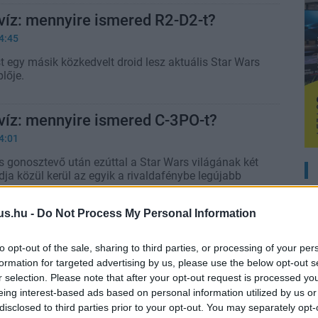
víz: mennyire ismered R2-D2-t?
4:45
 egy másik közkedvelt droid lesz aktuális Star Wars
lője.
víz: mennyire ismered C-3PO-t?
4:01
 gonosztevő után ezúttal a Star Wars világának két
dja közül kerül az egyik a rivaldafénybe legújabb
us.hu -
Do Not Process My Personal Information
ematikájú Barbie figurák érkeznek
2:30
to opt-out of the sale, sharing to third parties, or processing of your per
formation for targeted advertising by us, please use the below opt-out s
bie szettben Rey mellett megtalálható C-3PO, egy
r selection. Please note that after your opt-out request is processed y
 de még Chewbacca is.
eing interest-based ads based on personal information utilized by us or
disclosed to third parties prior to your opt-out. You may separately opt-