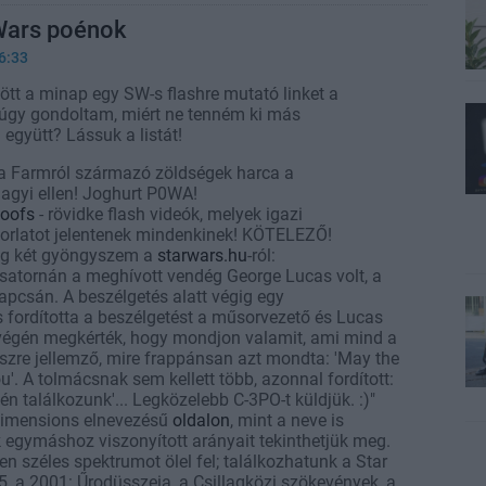
Wars poénok
6:33
ött a minap egy SW-s flashre mutató linket a
úgy gondoltam, miért ne tenném ki más
együtt? Lássuk a listát!
 a Farmról származó zöldségek harca a
agyi ellen! Joghurt P0WA!
poofs
- rövidke flash videók, melyek igazi
orlatot jelentenek mindenkinek! KÖTELEZŐ!
g két gyöngyszem a
starwars.hu
-ról:
satornán a meghívott vendég George Lucas volt, a
apcsán. A beszélgetés alatt végig egy
 fordította a beszélgetést a műsorvezető és Lucas
ú végén megkérték, hogy mondjon valamit, ami mind a
észre jellemző, mire frappánsan azt mondta: 'May the
u'. A tolmácsnak sem kellett több, azonnal fordított:
n találkozunk'... Legközelebb C-3PO-t küldjük. :)"
Dimensions elnevezésű
oldalon
, mint a neve is
k egymáshoz viszonyított arányait tekinthetjük meg.
n széles spektrumot ölel fel; találkozhatunk a Star
5, a 2001: Űrodüsszeia, a Csillagközi szökevények, a