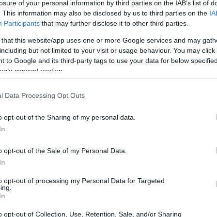
losure of your personal information by third parties on the IAB’s list of
 is meglovagolja Babu Frik váratlan
. This information may also be disclosed by us to third parties on the
IA
gét
Participants
that may further disclose it to other third parties.
7:40
 that this website/app uses one or more Google services and may gath
ját összekuszáló lény a Skywalker Kora egyik
including but not limited to your visit or usage behaviour. You may click 
e lett, a Star Wars fejesek pedig kedveskedtek egy
 to Google and its third-party tags to use your data for below specifi
inak.
ogle consent section.
Wars: The Force Awakens - megjelent
l Data Processing Opt Outs
Limb DLC
1:44
o opt-out of the Sharing of my personal data.
In
lna első kézből megtapasztalni, hogyan szerezte C-
át, amit a Star Wars: Az ébredő Erőben volt látható,
es Phantom Limb Level Pack DLC-t pont neked
o opt-out of the Sale of my Personal Data.
In
to opt-out of processing my Personal Data for Targeted
ült C-3PO vörös karjának teljes
ing.
In
0:15
o opt-out of Collection, Use, Retention, Sale, and/or Sharing