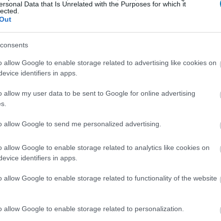
ersonal Data that Is Unrelated with the Purposes for which it
azt a képregényt, mely elmeséli, hogyan tett szert C-
lected.
 színű karra, amit a Star Wars: Az ébredő Erőben is
Out
consents
en kapunk magyarázatot C-3PO piros
o allow Google to enable storage related to advertising like cookies on
evice identifiers in apps.
8:11
o allow my user data to be sent to Google for online advertising
sre a Star Wars: Az ébredő Erővel kapcsolatban, C-
s.
nak titkára sem a következő filmből, hanem még
zt kapunk.
to allow Google to send me personalized advertising.
ttlefront - a Lucasfilm is besegít, C-
o allow Google to enable storage related to analytics like cookies on
epel majd
evice identifiers in apps.
7:40
o allow Google to enable storage related to functionality of the website
E3 alatt esedékes bemutató előtt is elhintettek
készülő Star Wars Batlefrontról, amiből nem csak C-
plése derült ki.
o allow Google to enable storage related to personalization.