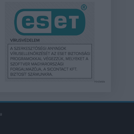
Hirdetés
u