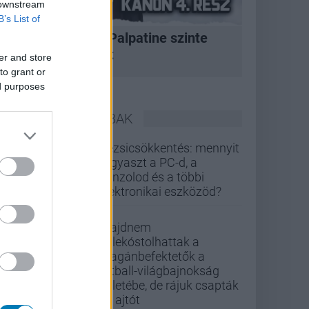
 downstream
B’s List of
A korszak, amikor Palpatine szinte
bármit megtehetett
er and store
to grant or
ed purposes
LEGOLVASOTTABBAK
Rezsicsökkentés: mennyit
fogyaszt a PC-d, a
konzolod és a többi
elektronikai eszközöd?
Majdnem
belekóstolhattak a
magánbefektetők a
futball-világbajnokság
üzletébe, de rájuk csapták
az ajtót