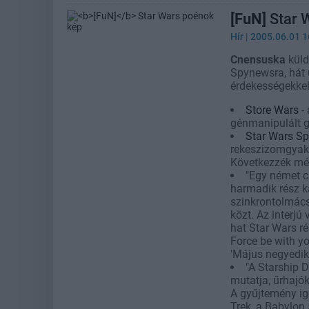
[FuN]
Star 
Hír
| 2005.06.01 1
Cnensuska
küld
Spynewsra, hát 
érdekességekkel 
Store Wars
-
génmanipulált g
Star Wars S
rekeszizomgyak
Következzék mé
"Egy német c
harmadik rész k
szinkrontolmács
közt. Az interj
hat Star Wars r
Force be with yo
'Május negyediké
"A Starship 
mutatja, űrhajó
A gyűjtemény ige
Trek, a Babylon 