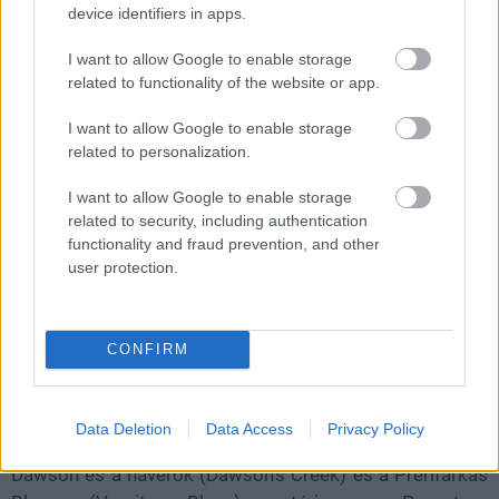
device identifiers in apps.
filmes relikviáit a Dawson és a
I want to allow Google to enable storage
haverok főszereplője
related to functionality of the website or app.
I want to allow Google to enable storage
Chavalier
|
2025 november 13. 10:49
related to personalization.
I want to allow Google to enable storage
related to security, including authentication
James Van Der Beek a Dawson és a haverok,
functionality and fraud prevention, and other
valamint a Prérifarkas Blues forgatásáról
user protection.
származó emléktárgyakat bocsát árverésre.
Loaded
:
Unmute
80.89%
CONFIRM
Különleges ajándékkal lepte meg rajongóit James Van
Der Beek: karrierje ikonikus emléktárgyait bocsátja
Data Deletion
Data Access
Privacy Policy
árverésre, hogy ezzel is segítse saját gyógyulását. A
Dawson és a haverok (Dawson's Creek) és a Prérifarkas