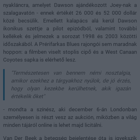
nyakláncra, amelyet Dawson ajándékozott Joey-nak a
szalagavatón - ennek értékét 26 000 és 52 000 dollár
közé becsülik. Emellett kalapács alá kerül Dawson
ikonikus szettje a pilot epizódból, valamint további
kellékek és jelmezek a sorozat 1998 és 2003 közötti
időszakából. A Prérifarkas Blues rajongói sem maradnak
hoppon: a filmben viselt stoplis cipő és a West Canaan
Coyotes sapka is elérhető lesz.
"Természetesen van bennem némi nosztalgia,
amikor ezekhez a tárgyakhoz nyúlok, de jó érzés,
hogy olyan kezekbe kerülhetnek, akik igazán
értékelik őket"
- mondta a színész, aki december 6-án Londonban
személyesen is részt vesz az aukción, miközben a világ
minden tájáról online is lehet majd licitálni.
Van Der Beek a betegség bejelentése óta is igyekszik