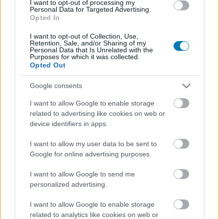
I want to opt-out of processing my
Personal Data for Targeted Advertising.
Opted In
I want to opt-out of Collection, Use,
Retention, Sale, and/or Sharing of my
Címkék:
#vaják 4. évad
#the witcher
#netflix
#lauren
Personal Data that Is Unrelated with the
Purposes for which it was collected.
Opted Out
schmidt hissrich
Google consents
I want to allow Google to enable storage
related to advertising like cookies on web or
device identifiers in apps.
I want to allow my user data to be sent to
Google for online advertising purposes.
Hozzászólások
I want to allow Google to send me
personalized advertising.
I want to allow Google to enable storage
Rákkezelésre kell a pénz, eladja
related to analytics like cookies on web or