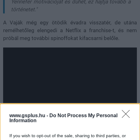
Yennefer motivációját és dühét, ez hajtja tovább a
történetet."
A Vaják még egy ötödik évadra visszatér, de utána
remélhetőleg elengedi a Netflix a franchise-t, és nem
próbál meg további spinoffokat kifacsarni belőle.
www.gsplus.hu -
Do Not Process My Personal
Information
If you wish to opt-out of the sale, sharing to third parties, or