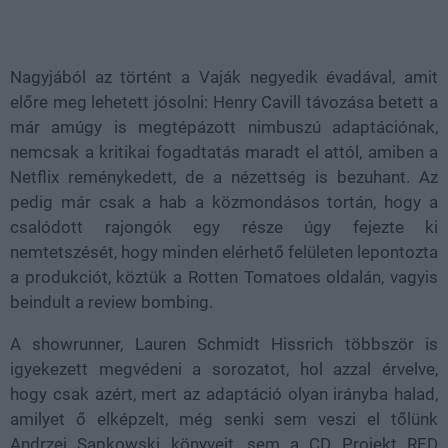
Loaded
:
Unmute
100.00%
Nagyjából az történt a Vaják negyedik évadával, amit
előre meg lehetett jósolni: Henry Cavill távozása betett a
már amúgy is megtépázott nimbuszú adaptációnak,
nemcsak a kritikai fogadtatás maradt el attól, amiben a
Netflix reménykedett, de a nézettség is bezuhant. Az
pedig már csak a hab a közmondásos tortán, hogy a
csalódott rajongók egy része úgy fejezte ki
nemtetszését, hogy minden elérhető felületen lepontozta
a produkciót, köztük a Rotten Tomatoes oldalán, vagyis
beindult a review bombing.
A showrunner, Lauren Schmidt Hissrich többször is
igyekezett megvédeni a sorozatot, hol azzal érvelve,
hogy csak azért, mert az adaptáció olyan irányba halad,
amilyet ő elképzelt, még senki sem veszi el tőlünk
Andrzej Sapkowski könyveit, sem a CD Projekt RED