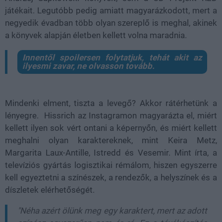
játékait. Legutóbb pedig amiatt magyarázkodott, mert a
negyedik évadban több olyan szereplő is meghal, akinek
a könyvek alapján életben kellett volna maradnia.
Innentől spoilersen folytatjuk, tehát akit az
ilyesmi zavar, ne olvasson tovább.
Mindenki elment, tiszta a levegő? Akkor rátérhetünk a
lényegre. Hissrich az Instagramon magyarázta el, miért
kellett ilyen sok vért ontani a képernyőn, és miért kellett
meghalni olyan karaktereknek, mint Keira Metz,
Margarita Laux-Antille, Istredd és Vesemir. Mint írta, a
televíziós gyártás logisztikai rémálom, hiszen egyszerre
kell egyeztetni a színészek, a rendezők, a helyszínek és a
díszletek elérhetőségét.
"Néha azért ölünk meg egy karaktert, mert az adott