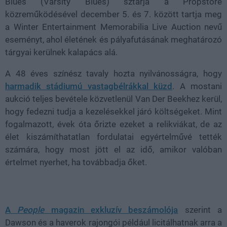
Blues (Varsity Blues) sztárja a Propstore
közreműködésével december 5. és 7. között tartja meg
a Winter Entertainment Memorabilia Live Auction nevű
eseményt, ahol életének és pályafutásának meghatározó
tárgyai kerülnek kalapács alá.
A 48 éves színész tavaly hozta nyilvánosságra, hogy
harmadik stádiumú vastagbélrákkal küzd
. A mostani
aukció teljes bevétele közvetlenül Van Der Beekhez kerül,
hogy fedezni tudja a kezelésekkel járó költségeket. Mint
fogalmazott, évek óta őrizte ezeket a relikviákat, de az
élet kiszámíthatatlan fordulatai egyértelművé tették
számára, hogy most jött el az idő, amikor valóban
értelmet nyerhet, ha továbbadja őket.
A
People
magazin exkluzív beszámolója
szerint a
Dawson és a haverok rajongói például licitálhatnak arra a