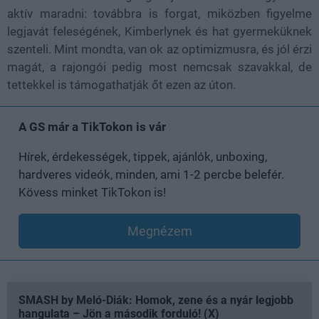
aktív maradni: továbbra is forgat, miközben figyelme
legjavát feleségének, Kimberlynek és hat gyermeküknek
szenteli. Mint mondta, van ok az optimizmusra, és jól érzi
magát, a rajongói pedig most nemcsak szavakkal, de
tettekkel is támogathatják őt ezen az úton.
A GS már a TikTokon is vár
Hírek, érdekességek, tippek, ajánlók, unboxing,
hardveres videók, minden, ami 1-2 percbe belefér.
Kövess minket TikTokon is!
Megnézem
SMASH by Meló-Diák: Homok, zene és a nyár legjobb
hangulata – Jön a második forduló! (X)