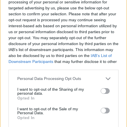
processing of your personal or sensitive information for
Nem akarsz lemaradni semmiről?
targeted advertising by us, please use the below opt-out
section to confirm your selection. Please note that after your
Rengeteg hír és cikk vár rád, lehet, hogy éppen nem
opt-out request is processed you may continue seeing
jön szembe GSO-n vagy a social médiában. Segítünk,
interest-based ads based on personal information utilized by
hogy naprakész maradj, kiválogatjuk neked a
us or personal information disclosed to third parties prior to
legjobbakat,
iratkozz fel hírlevelünkre!
your opt-out. You may separately opt-out of the further
disclosure of your personal information by third parties on the
IAB’s list of downstream participants. This information may
also be disclosed by us to third parties on the
IAB’s List of
Kijelentem, hogy az
adatkezelési nyilatkozat
tartalmát
Downstream Participants
that may further disclose it to other
megismertem és azt elfogadom.
third parties.
Please note that this website/app uses one or more Google
Personal Data Processing Opt Outs
Feliratkozom
services and may gather and store information including but
not limited to your visit or usage behaviour. You may click to
I want to opt-out of the Sharing of my
personal data.
grant or deny consent to Google and its third-party tags to
Opted In
use your data for below specified purposes in below Google
consent section.
I want to opt-out of the Sale of my
SMASH by Meló-Diák: Homok, zene és a nyár legjobb
Personal Data.
hangulata – Jön a második forduló! (X)
Opted In
Július végén folytatódik a balatoni strandröplabda-
sorozat.