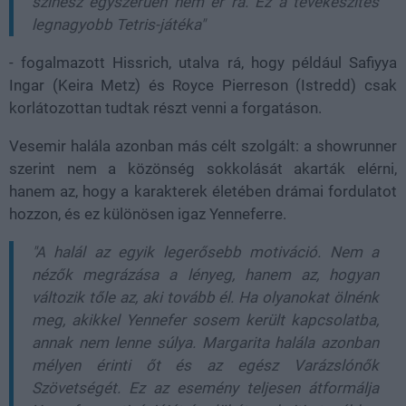
színész egyszerűen nem ér rá. Ez a tévékészítés
legnagyobb Tetris-játéka"
- fogalmazott Hissrich, utalva rá, hogy például Safiyya
Ingar (Keira Metz) és Royce Pierreson (Istredd) csak
korlátozottan tudtak részt venni a forgatáson.
Vesemir halála azonban más célt szolgált: a showrunner
szerint nem a közönség sokkolását akarták elérni,
hanem az, hogy a karakterek életében drámai fordulatot
hozzon, és ez különösen igaz Yenneferre.
"A halál az egyik legerősebb motiváció. Nem a
nézők megrázása a lényeg, hanem az, hogyan
változik tőle az, aki tovább él. Ha olyanokat ölnénk
meg, akikkel Yennefer sosem került kapcsolatba,
annak nem lenne súlya. Margarita halála azonban
mélyen érinti őt és az egész Varázslónők
Szövetségét. Ez az esemény teljesen átformálja