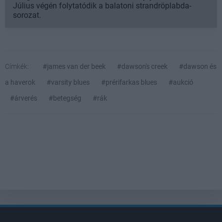
Július végén folytatódik a balatoni strandröplabda-
sorozat.
Címkék:
#james van der beek
#dawson's creek
#dawson és
a haverok
#varsity blues
#prérifarkas blues
#aukció
#árverés
#betegség
#rák