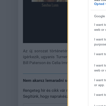
Opted 
Google 
I want t
web or d
I want t
purpose
Az új sorozat történetéről még semmit sem 
I want 
ígérkezik, ugyanis Turner mellett olyan nagy 
Bill Paterson és Celia Imrie.
I want t
web or d
I want t
Nem akarsz lemaradni semmiről?
or app.
Rengeteg hír és cikk vár rád, lehet, hogy épp
I want t
Segítünk, hogy naprakész maradj, kiválogatjuk
I want t