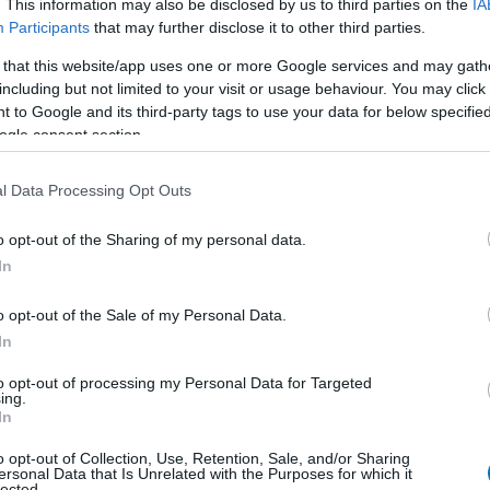
. This information may also be disclosed by us to third parties on the
IA
Participants
that may further disclose it to other third parties.
 that this website/app uses one or more Google services and may gath
including but not limited to your visit or usage behaviour. You may click 
 to Google and its third-party tags to use your data for below specifi
ogle consent section.
l Data Processing Opt Outs
o opt-out of the Sharing of my personal data.
In
o opt-out of the Sale of my Personal Data.
In
to opt-out of processing my Personal Data for Targeted
ing.
In
o opt-out of Collection, Use, Retention, Sale, and/or Sharing
ersonal Data that Is Unrelated with the Purposes for which it
lected.