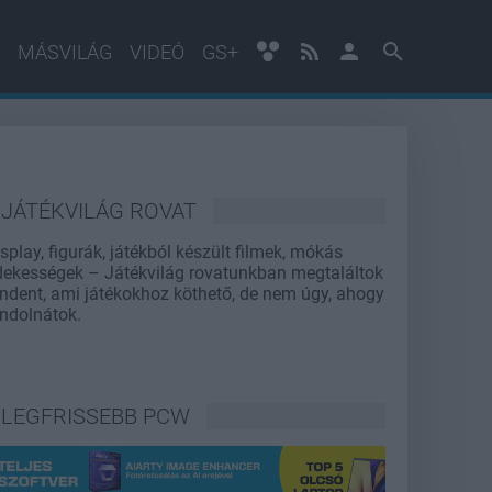
MÁSVILÁG
VIDEÓ
GS+
JÁTÉKVILÁG ROVAT
splay, figurák, játékból készült filmek, mókás
dekességek – Játékvilág rovatunkban megtaláltok
ndent, ami játékokhoz köthető, de nem úgy, ahogy
ndolnátok.
LEGFRISSEBB PCW