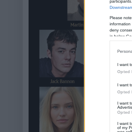
participants
Downstream 
Please note
information 
deny consent
in below Go
Persona
I want t
Opted 
I want t
Opted 
I want 
Advertis
Opted 
I want t
of my P
was col