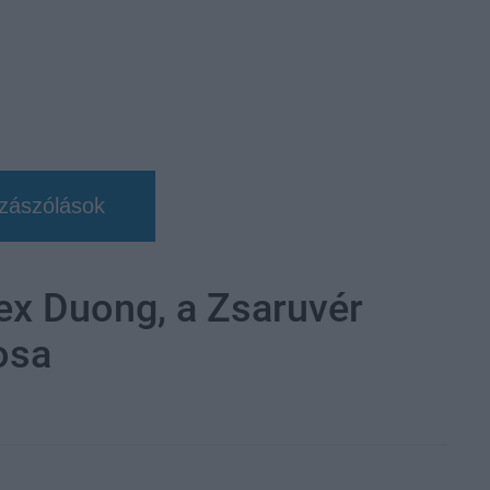
zászólások
ex Duong, a Zsaruvér
osa