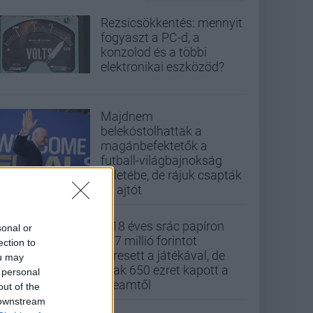
Rezsicsökkentés: mennyit
fogyaszt a PC-d, a
konzolod és a többi
elektronikai eszközöd?
Majdnem
belekóstolhattak a
magánbefektetők a
futball-világbajnokság
üzletébe, de rájuk csapták
az ajtót
A 18 éves srác papíron
sonal or
437 millió forintot
ection to
keresett a játékával, de
ou may
csak 650 ezret kapott a
 personal
Steamtől
out of the
 downstream