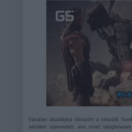
Loaded
:
Unmute
37.62%
Váratlan akadályba ütközött a készülő Tomb
sérülést szenvedett, ami miatt ideiglenese