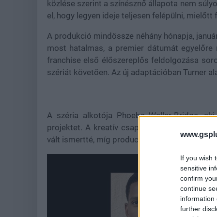
közlése szerint a színésznő állapota nem súly
el, hogy legyen ideje teljesen felépülni, mielőt
A produkció mindössze néhány hónapja, január 
most hatalmas, a premier dátumát egyelőre n
franchise első élőszereplős feldolgozása s
szériát követően. Az új adaptációban Turner ala
A széria alkotója Phoebe Waller-Bridge, ak
projektet. A kreatív csapatban ott van Chad
www.gspl
vált ismertté, míg producerként Dmitri M. Joh
If you wish 
sensitive in
confirm you
continue se
information 
further disc