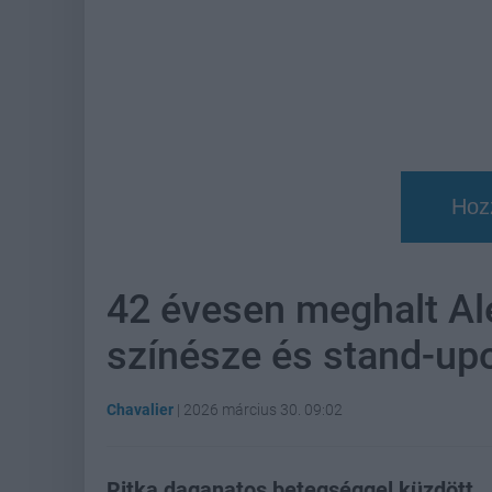
Hoz
42 évesen meghalt Al
színésze és stand-up
Chavalier
|
2026 március 30. 09:02
Ritka daganatos betegséggel küzdött.