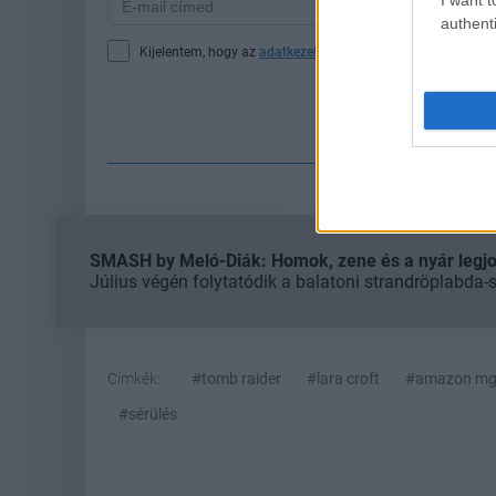
authenti
Kijelentem, hogy az
adatkezelési nyilatkozat
tartalmát megi
Fe
SMASH by Meló-Diák: Homok, zene és a nyár legjob
Július végén folytatódik a balatoni strandröplabda-
Címkék:
#tomb raider
#lara croft
#amazon mg
#sérülés