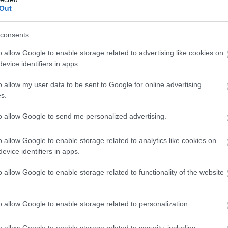
Out
consents
o allow Google to enable storage related to advertising like cookies on
evice identifiers in apps.
o allow my user data to be sent to Google for online advertising
s.
tudunk, de a szereplőgárdája kifejezetten erősnek
to allow Google to send me personalized advertising.
nevek tűnnek fel, mint Sigourney Weaver, Jason Isaacs,
o allow Google to enable storage related to analytics like cookies on
evice identifiers in apps.
o allow Google to enable storage related to functionality of the website
en nem jön szembe GSO-n vagy a social médiában.
o allow Google to enable storage related to personalization.
 neked a legjobbakat,
iratkozz fel hírlevelünkre!
o allow Google to enable storage related to security, including