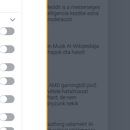
A Reddit is a mesterséges
intelligencia kezébe adná
a moderációt
Elon Musk AI-Wikipediája
hónapok óta halott
Az AMD gamingből jövő
bevétele hatalmasat
zuhant, de nem
hiányzunk nekik
A Nothing valamiért AI-