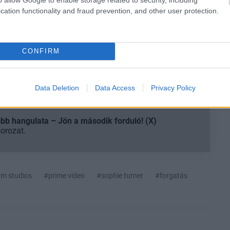
cation functionality and fraud prevention, and other user protection.
smertem és azt elfogadom.
CONFIRM
liratkozom
Data Deletion
Data Access
Privacy Policy
b hangulata – Jön a második forduló! (X)
sorozat.
m studios
#prime video
#sophie turner
#forgatás