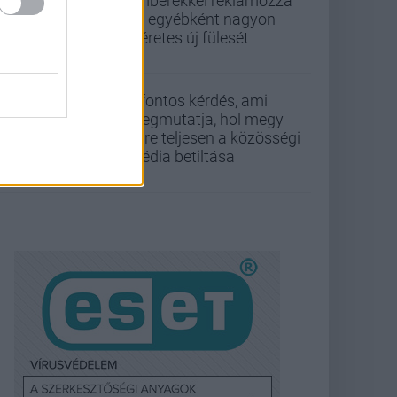
emberekkel reklámozza
az egyébként nagyon
ígéretes új fülesét
5 fontos kérdés, ami
megmutatja, hol megy
félre teljesen a közösségi
média betiltása