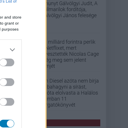
B’s List of
Elhunyt Gálvölgyi Judit, A
szilmarilok fordítója,
Gálvölgyi János felesége
er and store
to grant or
ed purposes
33 milliárd forintra perlik
a Netflixet, mert
elvesztették Nicolas Cage
még meg sem jelent
filmjét
Vin Diesel azóta nem bírja
abbahagyni a sírást,
mióta elolvasta a Halálos
iramban 11
forgatókönyvét
PCW HÍREK