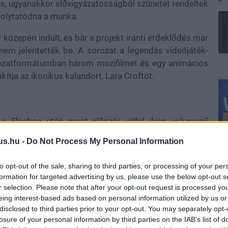
os, ugyanakkor elővigyázatosságból szünetet rendeltek
t folytatódna a munka.
közepén indult, és bár a projekt iránti érdeklődés már
em jelentették be. A sorozat a legendás videójáték-
orozatformátumban három mozifilmet és egy animációs
kítja az ikonikus kalandort, Lara Croftot.
i a Fleabag után most először vállal ilyen volumenű
 Hodge is, aki korábban a Wayward Pines alkotójaként
us.hu -
Do Not Process My Personal Information
nson is részt vesz a munkában.
to opt-out of the sale, sharing to third parties, or processing of your per
formation for targeted advertising by us, please use the below opt-out s
r selection. Please note that after your opt-out request is processed y
eing interest-based ads based on personal information utilized by us or
disclosed to third parties prior to your opt-out. You may separately opt-
losure of your personal information by third parties on the IAB’s list of