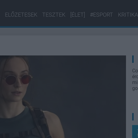
ELŐZETESEK
TESZTEK
[ÉLET]
#ESPORT
KRITIKA
Co
ér
mi
go