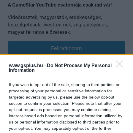
A GameStar YouTube csatornája csak rád vár!
Videótesztek, magyarázók, érdekességek,
beszélgetések, livestreamek, végigjátszások,
magyar feliratos előzetesek.
Feliratkozom
www.gsplus.hu -
Do Not Process My Personal
Csatornatag leszek
Information
If you wish to opt-out of the sale, sharing to third parties, or
A Vaják harmadik évada valamikor jövő nyáron érkezik
processing of your personal or sensitive information for
majd a Netflixre. Ti mennyire várjátok? Szerintetek az új
targeted advertising by us, please use the below opt-out
évad vissza tudja majd csábítani az elkedvetlenített
section to confirm your selection. Please note that after your
opt-out request is processed you may continue seeing
rajongókat?
interest-based ads based on personal information utilized by
us or personal information disclosed to third parties prior to
your opt-out. You may separately opt-out of the further