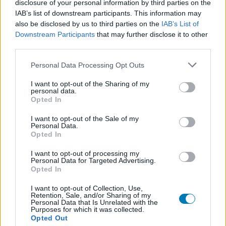
disclosure of your personal information by third parties on the
SMASH by Meló-Diák: Homok, zene és a nyár legjobb
IAB’s list of downstream participants. This information may
hangulata – Jön a második forduló! (X)
Július végén folytatódik a balatoni strandröplabda-
also be disclosed by us to third parties on the
IAB’s List of
sorozat.
Downstream Participants
that may further disclose it to other
third parties.
Please note that this website/app uses one or more Google
Personal Data Processing Opt Outs
services and may gather and store information including but
not limited to your visit or usage behaviour. You may click to
I want to opt-out of the Sharing of my
Címkék:
#netflix
#the witcher
#vaják
#joey batey
personal data.
grant or deny consent to Google and its third-party tags to
Opted In
#jaskier
#folytatás
use your data for below specified purposes in below Google
consent section.
I want to opt-out of the Sale of my
Personal Data.
Opted In
I want to opt-out of processing my
Personal Data for Targeted Advertising.
Opted In
I want to opt-out of Collection, Use,
Retention, Sale, and/or Sharing of my
Personal Data that Is Unrelated with the
Purposes for which it was collected.
Hozzászólások
Opted Out