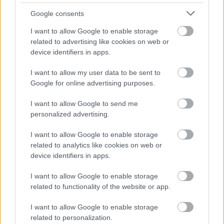
Google consents
Régóta jelenlévő easter eggről
I want to allow Google to enable storage
related to advertising like cookies on web or
rántotta le a leplet a The
device identifiers in apps.
Walking Dead stábtagja
I want to allow my user data to be sent to
Google for online advertising purposes.
MattMadzz
|
2022 december 27. 17:56
I want to allow Google to send me
personalized advertising.
A speciális effektekért felelős Greg Nicotero a
I want to allow Google to enable storage
related to analytics like cookies on web or
sorozat óráira hívja fel figyelmünket.
device identifiers in apps.
Loaded
:
Unmute
21.86%
I want to allow Google to enable storage
related to functionality of the website or app.
Ugyan a The Walking Dead már hivatalosan is véget ért, a
I want to allow Google to enable storage
franchise tovább zakatol az AMC legnagyobb örömére.
related to personalization.
Ami annak idején egy óvatos próbálkozásként indult,