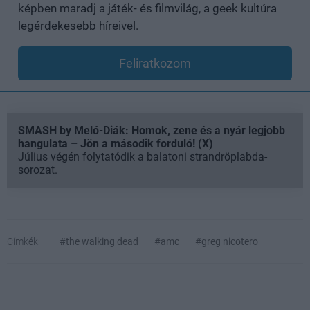
képben maradj a játék- és filmvilág, a geek kultúra
legérdekesebb híreivel.
Feliratkozom
SMASH by Meló-Diák: Homok, zene és a nyár legjobb
hangulata – Jön a második forduló! (X)
Július végén folytatódik a balatoni strandröplabda-
sorozat.
Címkék:
#the walking dead
#amc
#greg nicotero