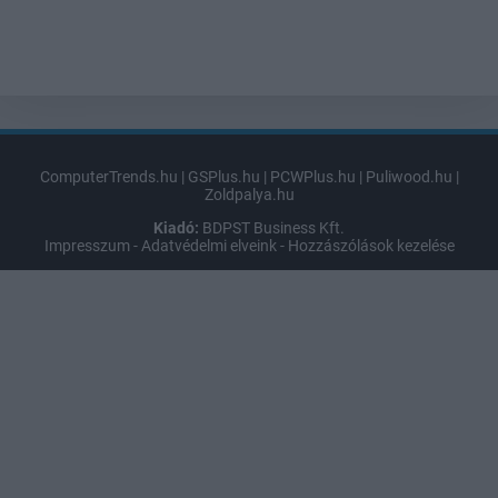
ComputerTrends.hu
|
GSPlus.hu
|
PCWPlus.hu
|
Puliwood.hu
|
Zoldpalya.hu
Kiadó:
BDPST Business Kft.
Impresszum
-
Adatvédelmi elveink
-
Hozzászólások kezelése