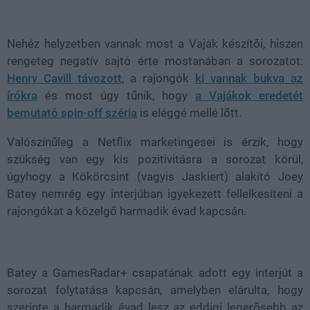
Loaded
:
Unmute
38.26%
Nehéz helyzetben vannak most a Vaják készítői, hiszen
rengeteg negatív sajtó érte mostanában a sorozatot:
Henry Cavill távozott
, a rajongók
ki vannak bukva az
írókra
és most úgy tűnik, hogy
a Vajákok eredetét
bemutató spin-off széria
is eléggé mellé lőtt.
Valószínűleg a Netflix marketingesei is érzik, hogy
szükség van egy kis pozitivitásra a sorozat körül,
úgyhogy a Kökörcsint (vagyis Jaskiert) alakító Joey
Batey nemrég egy interjúban igyekezett fellelkesíteni a
rajongókat a közelgő harmadik évad kapcsán.
Batey a GamesRadar+ csapatának adott egy interjút a
sorozat folytatása kapcsán, amelyben elárulta, hogy
szerinte a harmadik évad lesz az eddigi legerősebb az