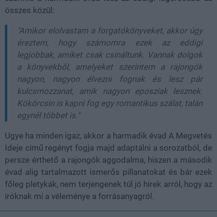
összes közül:
"Amikor elolvastam a forgatókönyveket, akkor úgy
éreztem, hogy számomra ezek az eddigi
legjobbak, amiket csak csináltunk. Vannak dolgok
a könyvekből, amelyeket szerintem a rajongók
nagyon, nagyon élvezni fognak és lesz pár
kulcsmozzanat, amik nagyon eposziak lesznek.
Kökörcsin is kapni fog egy romantikus szálat, talán
egynél többet is."
Ugye ha minden igaz, akkor a harmadik évad A Megvetés
Ideje című regényt fogja majd adaptálni a sorozatból, de
persze érthető a rajongók aggodalma, hiszen a második
évad alig tartalmazott ismerős pillanatokat és bár ezek
főleg pletykák, nem terjengenek túl jó hírek arról, hogy az
íróknak mi a véleménye a forrásanyagról.