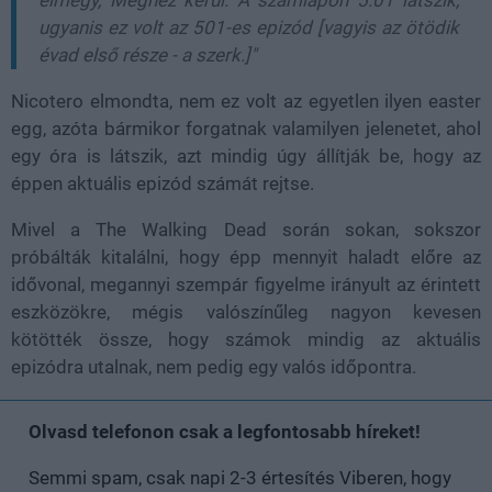
elmegy, Meghez kerül. A számlapon 5:01 látszik,
ugyanis ez volt az 501-es epizód
[
vagyis az ötödik
évad első része - a szerk.
]
"
Nicotero elmondta, nem ez volt az egyetlen ilyen easter
egg, azóta bármikor forgatnak valamilyen jelenetet, ahol
egy óra is látszik, azt mindig úgy állítják be, hogy az
éppen aktuális epizód számát rejtse.
Mivel a The Walking Dead során sokan, sokszor
próbálták kitalálni, hogy épp mennyit haladt előre az
idővonal, megannyi szempár figyelme irányult az érintett
eszközökre, mégis valószínűleg nagyon kevesen
kötötték össze, hogy számok mindig az aktuális
epizódra utalnak, nem pedig egy valós időpontra.
Olvasd telefonon csak a legfontosabb híreket!
Semmi spam, csak napi 2-3 értesítés Viberen, hogy