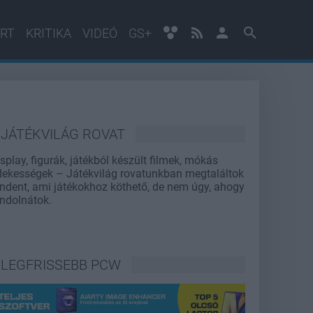
RT
KRITIKA
VIDEÓ
GS+
JÁTÉKVILÁG ROVAT
splay, figurák, játékból készült filmek, mókás
dekességek – Játékvilág rovatunkban megtaláltok
ndent, ami játékokhoz köthető, de nem úgy, ahogy
ndolnátok.
LEGFRISSEBB PCW