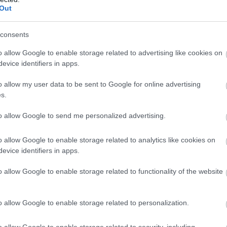
Out
consents
o allow Google to enable storage related to advertising like cookies on
evice identifiers in apps.
o allow my user data to be sent to Google for online advertising
s.
zászólások
to allow Google to send me personalized advertising.
o allow Google to enable storage related to analytics like cookies on
ltek ki a CD Projekt RED
evice identifiers in apps.
áról, a Project Hadarról
o allow Google to enable storage related to functionality of the website
o allow Google to enable storage related to personalization.
o allow Google to enable storage related to security, including