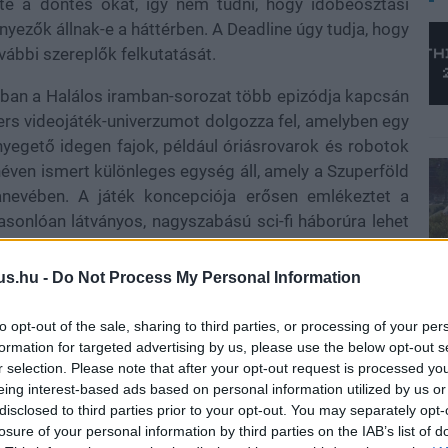
te a döntés okát, így nem tudni, hogy időbeosztási
yezők állnak-e a háttérben. A Deadline úgy tudja, hogy
vábbi szereplők felkutatását.
sorban a Halálos iramban-sorozat több epizódja kapcsán
ers videojáték-univerzumot dolgozza fel, amelyben egy
enyegető idegen fajok, például óriásrovarok és robotok
néven ismert különleges egység áll, amely a Szuperföld
nevében. A játék koncepciója erősen emlékeztet a
 hasonlóan látványos, nagyszabású sci-fi háborúra lehet
akcióval, no meg csípős szatírával. A film bemutatóját
ny, így a stúdiónak még van ideje megtalálni Momoa
us.hu -
Do Not Process My Personal Information
to opt-out of the sale, sharing to third parties, or processing of your per
formation for targeted advertising by us, please use the below opt-out s
r selection. Please note that after your opt-out request is processed y
llomása a Sony és a PlayStation Productions egyre
eing interest-based ads based on personal information utilized by us or
désének. Az elmúlt években a Tom Holland és Mark
disclosed to third parties prior to your opt-out. You may separately opt-
losure of your personal information by third parties on the IAB’s list of
 világszerte több mint 400 millió dolláros bevételt