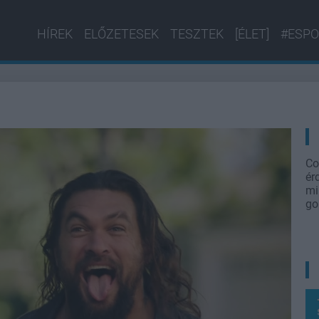
HÍREK
ELŐZETESEK
TESZTEK
[ÉLET]
#ESPO
Co
ér
mi
go