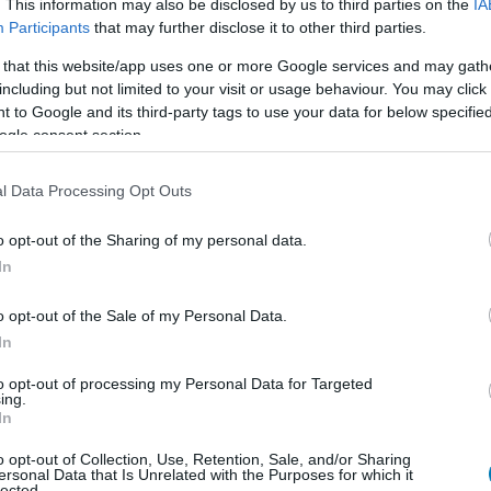
. This information may also be disclosed by us to third parties on the
IA
 és a The Last of Us is jelentős sikert aratott a
Participants
that may further disclose it to other third parties.
 that this website/app uses one or more Google services and may gath
émát egy újabb projekt elvesztése. A színész naptára
including but not limited to your visit or usage behaviour. You may click 
 to Google and its third-party tags to use your data for below specifi
aft-film folytatásában, az Animal Friends című hibrid
ogle consent section.
ng Jaredben is. Emellett a bemutatás előtt álló Street
ő években a Dűne: Harmadik részben ismét Duncan Idaho
l Data Processing Opt Outs
upergirl-filmjében a fejvadász Lobót formálja meg.
o opt-out of the Sharing of my personal data.
In
b hangulata – Jön a második forduló! (X)
o opt-out of the Sale of my Personal Data.
sorozat.
In
to opt-out of processing my Personal Data for Targeted
ing.
In
o opt-out of Collection, Use, Retention, Sale, and/or Sharing
ersonal Data that Is Unrelated with the Purposes for which it
lected.