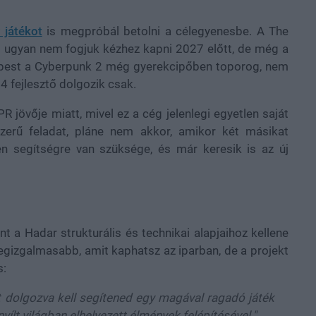
 játékot
is megpróbál betolni a célegyenesbe. A The
it ugyan nem fogjuk kézhez kapni 2027 előtt, de még a
képest a Cyberpunk 2 még gyerekcipőben toporog, nem
4 fejlesztő dolgozik csak.
 jövője miatt, mivel ez a cég jelenlegi egyetlen saját
zerű feladat, pláne nem akkor, amikor két másikat
en segítségre van szüksége, és már keresik is az új
int a Hadar strukturális és technikai alapjaihoz kellene
egizgalmasabb, amit kaphatsz az iparban, de a projekt
s:
tt dolgozva kell segítened egy magával ragadó játék
yílt világban elhelyezett élmények felépítésével."