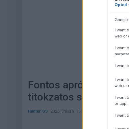
Opted 
Google 
I want t
web or d
I want t
purpose
Hoz
I want 
I want t
Fontos apróságok derü
web or d
titokzatos szerepjáték
I want t
or app.
Hunter_GS
|
2026 június 9. 15:31
I want t
I want t