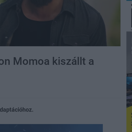
son Momoa kiszállt a
adaptációhoz.