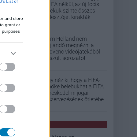
B’s List of
az EA nélkül, az új focis
játékuk szinte összes
fejlesztőjét kirakták
er and store
to grant or
ed purposes
Tom Holland nem
hajlandó megnézni a
kedvenc videójátékából
készült sorozatot
Úgy néz ki, hogy a FIFA-
elnöke belebukhat a FIFA
kereskedelmi jogai
kiszervezésének ötletébe
PCW HÍREK