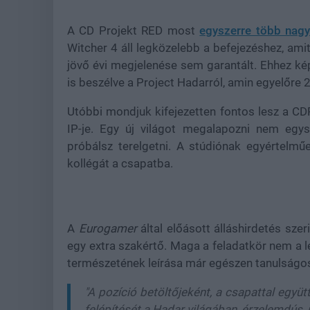
A CD Projekt RED most
egyszerre több nagy
Witcher 4 áll legközelebb a befejezéshez, am
jövő évi megjelenése sem garantált. Ehhez 
is beszélve a Project Hadarról, amin egyelőre 2
Utóbbi mondjuk kifejezetten fontos lesz a CDPR
IP-je. Egy új világot megalapozni nem egys
próbálsz terelgetni. A stúdiónak egyértelmű
kollégát a csapatba.
A
Eurogamer
által előásott álláshirdetés szer
egy extra szakértő. Maga a feladatkör nem a l
természetének leírása már egészen tanulságo
"A pozíció betöltőjeként, a csapattal együ
felépítését a Hadar világában, érzelemdús, n