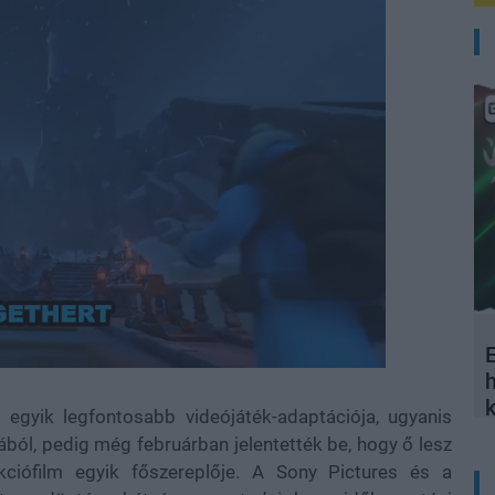
E
Loaded
:
100.00%
 egyik legfontosabb videójáték-adaptációja, ugyanis
ából, pedig még februárban jelentették be, hogy ő lesz
 akciófilm egyik főszereplője. A Sony Pictures és a