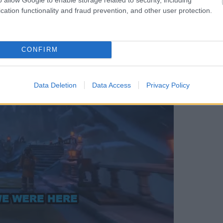
tcher 4-et és a Cyberpunk 2-t, addig a CDPR
cation functionality and fraud prevention, and other user protection.
pozásán is.
CONFIRM
Data Deletion
Data Access
Privacy Policy
d
:
%