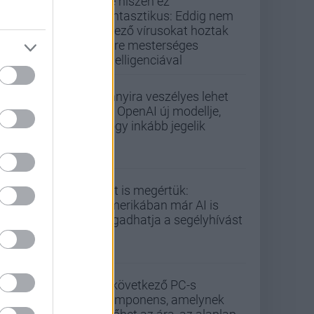
De hiszen ez
fantasztikus: Eddig nem
létező vírusokat hoztak
létre mesterséges
intelligenciával
Annyira veszélyes lehet
az OpenAI új modellje,
hogy inkább jegelik
Ezt is megértük:
Amerikában már AI is
fogadhatja a segélyhívást
A következő PC-s
komponens, amelynek