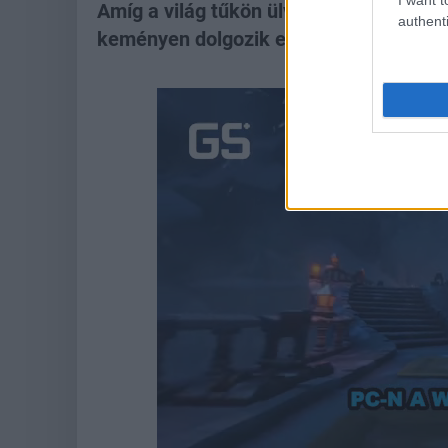
Amíg a világ tűkön ülve várja a The Wi
authenti
keményen dolgozik egy új világ megala
Loade
Unmute
81.69