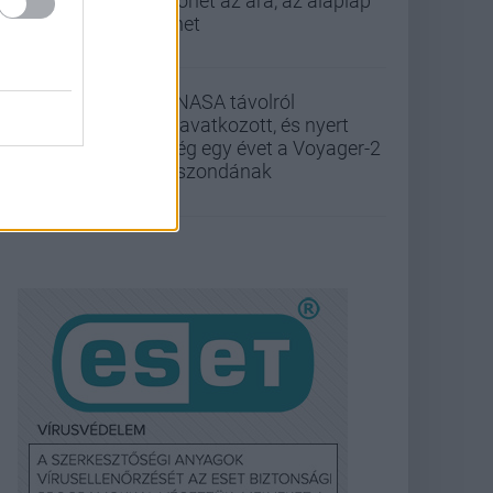
kilőhet az ára, az alaplap
lehet
A NASA távolról
beavatkozott, és nyert
még egy évet a Voyager-2
űrszondának