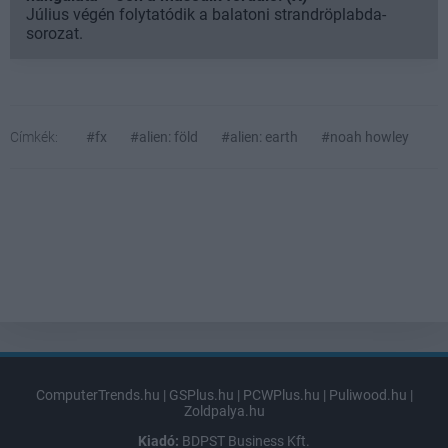
Július végén folytatódik a balatoni strandröplabda-
sorozat.
Címkék:
#fx
#alien: föld
#alien: earth
#noah howley
ComputerTrends.hu
|
GSPlus.hu
|
PCWPlus.hu
|
Puliwood.hu
|
Zoldpalya.hu
Kiadó:
BDPST Business Kft.