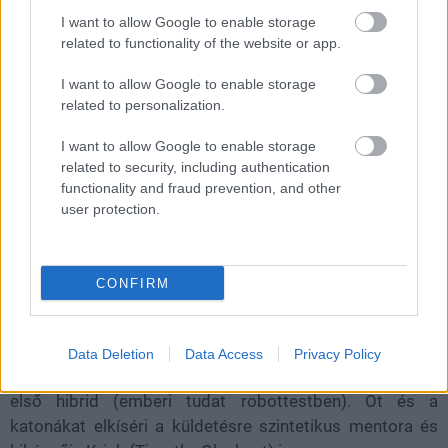
I want to allow Google to enable storage
Loaded
:
Unmute
21.65%
related to functionality of the website or app.
Alighanem az év egyik legjobban várt
I want to allow Google to enable storage
related to personalization.
streamingeseménye az Alien: Earth (magyarul Alien:
Föld) bemutatkozása, amelynek eseményei a franchise
I want to allow Google to enable storage
alapköve, Ridley Scott 1979-es sci-fi horrorja előtt
related to security, including authentication
játszódnak. A történet szerint a Weyland Yutani egyik
functionality and fraud prevention, and other
kutatóhajója öt halálos földönkívüli létformával a
user protection.
fedélzetén egy rivális vállalat, a Prodigy területén zuhan
le, annak CEO-ja, Boy Kavalier (Samuel Blenkin) pedig
meg akarja kaparintani a felbecsülhetetlen értékű
CONFIRM
rakományt.
A hajó átfésülését egy különleges csapat kapja feladatul,
Data Deletion
Data Access
Privacy Policy
melynek tagja Sydney Chandler alakította Wendy is, az
első hibrid (emberi tudat robottestben). Őt és a
katonákat elkíséri a küldetésre szintetikus mentora és