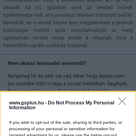
sikerült túl jól, igazából pont az eredeti művek
szellemisége volt, ami javarészt teljesen hiányzott belőle.
Reméljük, ez a verzió képes lesz megjeleníteni a játékok
külsőségei mellett azok mondanivalóját is, mely
ugyanolyan fontos része ennek a világnak, mint a
háztetőkön ugráló csuklyás fószerek.
Nem akarsz lemaradni semmiről?
Rengeteg hír és cikk vár rád, lehet, hogy éppen nem
jön szembe GSO-n vagy a social médiában. Segítünk,
hogy naprakész maradj, kiválogatjuk neked a
legjobbakat,
iratkozz fel hírlevelünkre!
www.gsplus.hu -
Do Not Process My Personal
Information
If you wish to opt-out of the sale, sharing to third parties, or
Kijelentem, hogy az
adatkezelési nyilatkozat
tartalmát
processing of your personal or sensitive information for
megismertem és azt elfogadom.
targeted advertising by us, please use the below opt-out