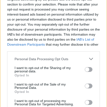
section to confirm your selection. Please note that after your
opt-out request is processed you may continue seeing
Feliratkozom
interest-based ads based on personal information utilized by
us or personal information disclosed to third parties prior to
your opt-out. You may separately opt-out of the further
disclosure of your personal information by third parties on the
SMASH by Meló-Diák: Homok, zene és a nyár legjobb
IAB’s list of downstream participants. This information may
hangulata – Jön a második forduló! (X)
also be disclosed by us to third parties on the
IAB’s List of
Július végén folytatódik a balatoni strandröplabda-
Downstream Participants
that may further disclose it to other
sorozat.
third parties.
Please note that this website/app uses one or more Google
Personal Data Processing Opt Outs
services and may gather and store information including but
not limited to your visit or usage behaviour. You may click to
I want to opt-out of the Sharing of my
personal data.
Címkék:
#netflix
#assassin's creed
grant or deny consent to Google and its third-party tags to
Opted In
use your data for below specified purposes in below Google
consent section.
I want to opt-out of the Sale of my
Personal Data.
Opted In
I want to opt-out of processing my
Personal Data for Targeted Advertising.