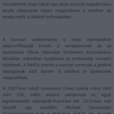
Hozzátették, hogy céljuk egy olyan sorozat megalkotása,
amely világszerte képes megszólítani a nézőket, és
amely méltó a játékok örökségéhez.
A sorozat cselekménye a híres videojátékok
alapkonfliktusát követi: a templomosok és az
aszaszinok titkos háborúját történelmi korszakokon
átívelően, miközben karakterei az emberiség sorsáért
küzdenek. A Netflix szerint a sorozat nemcsak a játékok
rajongóinak szól, hanem új nézőket is igyekeznek
megszólítani.
A 2007-ben indult Assassin's Creed széria mára több
mint 230 millió eladott példánnyal az egyik
legsikeresebb videojáték-franchise lett. 2016-ban már
készült egy mozifilm Michael Fassbender
főszereplésével, mely a játékokon alapult, ám az nem