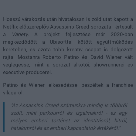
Loaded
:
Unmute
38.26%
Hosszú várakozás után hivatalosan is zöld utat kapott a
Netflix élőszereplős Assassin's Creed sorozata - értesült
a
Variety
. A projekt fejlesztése már 2020-ban
megkezdődött a Ubisofttal kötött együttműködés
keretében, és azóta több kreatív csapat is dolgozott
rajta. Mostanra Roberto Patino és David Wiener vált
véglegessé, mint a sorozat alkotói, showrunnerei és
executive producerei.
Patino és Wiener lelkesedéssel beszéltek a franchise
világáról:
"Az Assassin's Creed számunkra mindig is többről
szólt, mint parkourról és izgalmakról - ez egy
mélyen emberi történet az identitásról, hitről,
hatalomról és az emberi kapcsolatok értékéről."