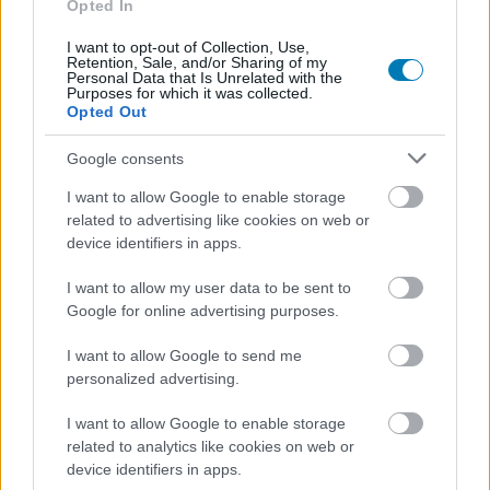
Opted In
I want to opt-out of Collection, Use,
Retention, Sale, and/or Sharing of my
Hozzászólások
Personal Data that Is Unrelated with the
Purposes for which it was collected.
Opted Out
Google consents
A xenomorph nem elég, négy
I want to allow Google to enable storage
másik szörny is vadászik az
related to advertising like cookies on web or
device identifiers in apps.
Alien: Earth szereplőire - itt az
I want to allow my user data to be sent to
új előzetes
Google for online advertising purposes.
I want to allow Google to send me
Chavalier
|
2025 július 17. 16:45
personalized advertising.
I want to allow Google to enable storage
Emberek és androidok sem érezhetik többé
related to analytics like cookies on web or
device identifiers in apps.
biztonságban magukat a Földön.