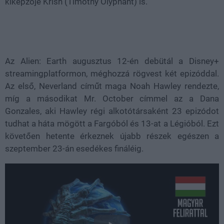
kiképzője Krish (Timothy Olyphant) is.
Az Alien: Earth augusztus 12-én debütál a Disney+
streamingplatformon, méghozzá rögvest két epizóddal.
Az első, Neverland címűt maga Noah Hawley rendezte,
míg a másodikat Mr. October címmel az a Dana
Gonzales, aki Hawley régi alkotótársaként 23 epizódot
tudhat a háta mögött a Fargóból és 13-at a Légióból. Ezt
követően hetente érkeznek újabb részek egészen a
szeptember 23-án esedékes fináléig.