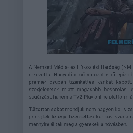
Loaded
:
Unmute
21.65%
A Nemzeti Média- és Hírközlési Hatóság (NMHH)
érkezett a Hunyadi című sorozat első epizód
premier csupán tizenkettes karikát kapot
szexjelenetek miatt magasabb besorolás l
sugárzást, hanem a TV2 Play online platformján
Túlzottan sokat mondjuk nem nagyon kell vizs
pörögtek le egy tizenkettes karikás szériáb
mennyire álltak meg a gyerekek a növésben.