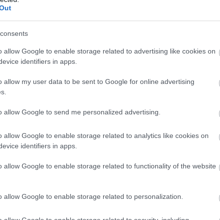
Out
b hangulata – Jön a második forduló! (X)
sorozat.
consents
o allow Google to enable storage related to advertising like cookies on
evice identifiers in apps.
com
#cinemacon
#zach cregger
o allow my user data to be sent to Google for online advertising
s.
to allow Google to send me personalized advertising.
o allow Google to enable storage related to analytics like cookies on
evice identifiers in apps.
o allow Google to enable storage related to functionality of the website
o allow Google to enable storage related to personalization.
zászólások
o allow Google to enable storage related to security, including