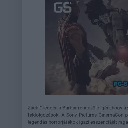
Loaded
:
Unmute
44.56%
Zach Cregger, a Barbár rendezője ígéri, hogy az
feldolgozások. A Sony Pictures CinemaCon pr
legendás horrorjátékok igazi esszenciáját rag