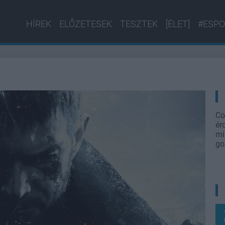
HÍREK
ELŐZETESEK
TESZTEK
[ÉLET]
#ESPO
Co
ér
mi
go