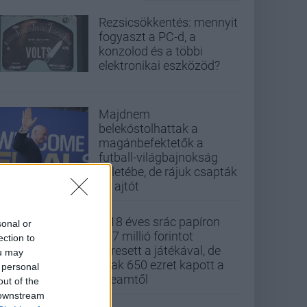
Rezsicsökkentés: mennyit
fogyaszt a PC-d, a
konzolod és a többi
elektronikai eszközöd?
Majdnem
belekóstolhattak a
magánbefektetők a
futball-világbajnokság
üzletébe, de rájuk csapták
az ajtót
A 18 éves srác papíron
sonal or
437 millió forintot
ection to
keresett a játékával, de
ou may
csak 650 ezret kapott a
 personal
Steamtől
out of the
 downstream