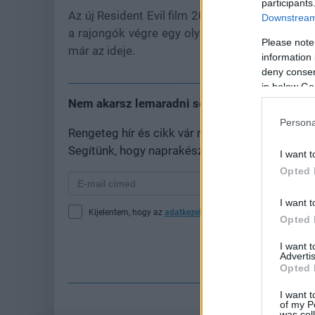
participants
Az új Resident Evil film 2026. szeptember 18-
Downstream 
a rajongók végre egy olyan adaptációt kaphat
Please note
már az ideje.
information 
deny consent
in below Go
Nem akarsz lemaradni semmiről?
Persona
Rengeteg hír és cikk vár rád, lehet, hogy épp
Segítünk, hogy naprakész maradj, kiválogatjuk
I want t
Opted 
I want t
Kijelentem, hogy az
adatkezelési nyilatkozat
tartalmát megi
Opted 
I want 
Fe
Advertis
Opted 
I want t
of my P
was col