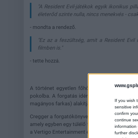
"A Resident Evil-játékok egyik ikonikus pi
életerőd szinte nulla, nincs menekvés - csa
- mondta a rendező.
"Ez az a feszültség, amit a Resident Evi
filmben is."
- tette hozzá.
www.gspl
A történet egyetlen főhősre fókuszál, aki a
pokolba. A forgatás idén nyáron kezdődik Eu
If you wish 
magányos farkas) alakítja.
sensitive in
confirm you
Cregger a forgatókönyvet Shay Hattentel közösen
continue se
amely egyben egy túlélő thriller elemeit is m
information 
a Vertigo Entertainment és a PlayStation Produ
further disc