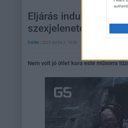
authenti
Eljárás indult a TV2 e
szexjelenetei miatt
Csirke
|
2025 április 3. 18:06
Nem volt jó ötlet kora este műsorra tűz