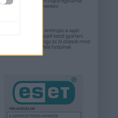
nem fogod egyhamar
lemeríteni
Az Anthropic a saját
chipjeit kezdi gyártani,
ahogy az AI óriások mind
befelé fordulnak