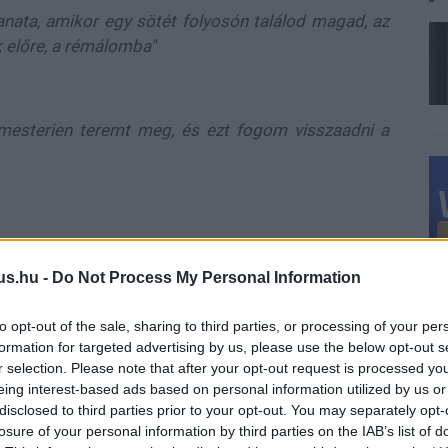
llanata, amikor egy sötét folyosón találod magad, az
k előre, a rémálomba"
l mesterien teremt meg, és ezt fogom visszaadni a
us.hu -
Do Not Process My Personal Information
 biztonságot jelentő pontból egyre mélyebbre merül a
rópában, és a főszerepet Austin Abrams (Eufória, Két
to opt-out of the sale, sharing to third parties, or processing of your per
formation for targeted advertising by us, please use the below opt-out s
r selection. Please note that after your opt-out request is processed y
 írta, és a források szerint a film vérbeli horror lesz,
eing interest-based ads based on personal information utilized by us or
agában hordozza. A produkció mögött a Constantin Film,
disclosed to third parties prior to your opt-out. You may separately opt-
ctions áll.
losure of your personal information by third parties on the IAB’s list of