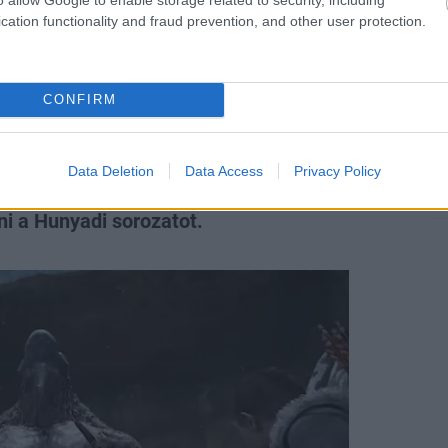
cation functionality and fraud prevention, and other user protection.
llen a Hunyadi sorozat
CONFIRM
Data Deletion
Data Access
Privacy Policy
ni a Hunyadi sorozatot.