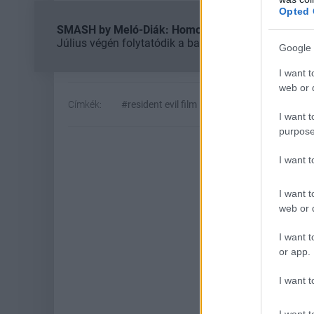
Opted 
SMASH by Meló-Diák: Homok, zene és a nyár legjob
Július végén folytatódik a balatoni strandröplabda-
Google 
I want t
web or d
Címkék:
#resident evil film
#resident evil
#cap
I want t
purpose
I want 
I want t
web or d
I want t
or app.
I want t
Hoz
I want t