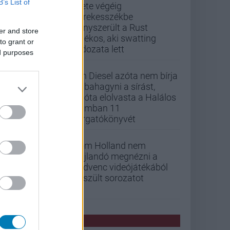
B’s List of
Élete végéig
kerekesszékbe
kényszerült a Rust
er and store
játékos, aki swatting
to grant or
áldozata lett
ed purposes
Vin Diesel azóta nem bírja
abbahagyni a sírást,
mióta elolvasta a Halálos
iramban 11
forgatókönyvét
Tom Holland nem
hajlandó megnézni a
kedvenc videójátékából
készült sorozatot
PCW HÍREK