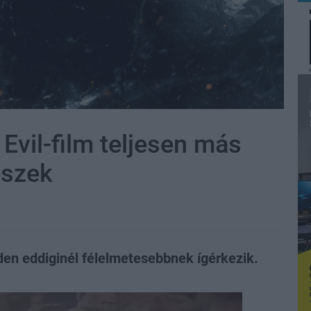
Evil-film teljesen más
észek
nden eddiginél félelmetesebbnek ígérkezik.