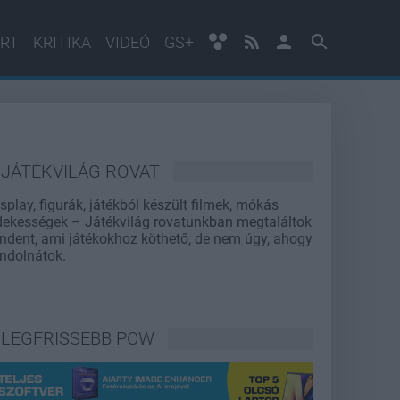
RT
KRITIKA
VIDEÓ
GS+
JÁTÉKVILÁG ROVAT
splay, figurák, játékból készült filmek, mókás
dekességek – Játékvilág rovatunkban megtaláltok
ndent, ami játékokhoz köthető, de nem úgy, ahogy
ndolnátok.
LEGFRISSEBB PCW