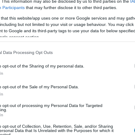
. This information may also be disclosed by us to third parties on the
IA
án érkezik az amerikai mozikba, és ha minden jól megy,
Participants
that may further disclose it to other third parties.
nak, amely méltó a legendás játékokhoz. Épp itt lenne
 that this website/app uses one or more Google services and may gath
including but not limited to your visit or usage behaviour. You may click 
 to Google and its third-party tags to use your data for below specifi
ogle consent section.
l Data Processing Opt Outs
en nem jön szembe GSO-n vagy a social médiában.
 neked a legjobbakat,
iratkozz fel hírlevelünkre!
o opt-out of the Sharing of my personal data.
In
o opt-out of the Sale of my Personal Data.
smertem és azt elfogadom.
In
to opt-out of processing my Personal Data for Targeted
liratkozom
ing.
In
o opt-out of Collection, Use, Retention, Sale, and/or Sharing
ersonal Data that Is Unrelated with the Purposes for which it
lected.