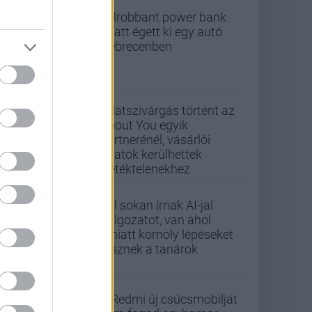
Felrobbant power bank
miatt égett ki egy autó
Debrecenben
Adatszivárgás történt az
About You egyik
partnerénél, vásárlói
adatok kerülhettek
illetéktelenekhez
Túl sokan írnak AI-jal
dolgozatot, van ahol
emiatt komoly lépéseket
tesznek a tanárok
A Redmi új csúcsmobilját