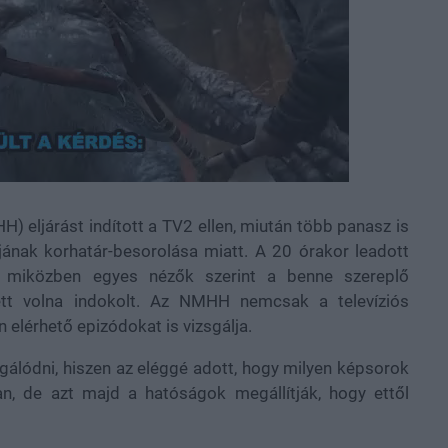
 eljárást indított a TV2 ellen, miután több panasz is
jának korhatár-besorolása miatt. A 20 órakor leadott
t, miközben egyes nézők szerint a benne szereplő
ett volna indokolt. Az NMHH nemcsak a televíziós
 elérhető epizódokat is vizsgálja.
gálódni, hiszen az eléggé adott, hogy milyen képsorok
an, de azt majd a hatóságok megállítják, hogy ettől