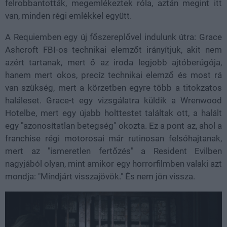
felrobbantották, megemlékeztek róla, aztán megint itt
van, minden régi emlékkel együtt.
A Requiemben egy új főszereplővel indulunk útra: Grace
Ashcroft FBI-os technikai elemzőt irányítjuk, akit nem
azért tartanak, mert ő az iroda legjobb ajtóberúgója,
hanem mert okos, precíz technikai elemző és most rá
van szükség, mert a körzetben egyre több a titokzatos
haláleset. Grace-t egy vizsgálatra küldik a Wrenwood
Hotelbe, mert egy újabb holttestet találtak ott, a halált
egy "azonosítatlan betegség" okozta. Ez a pont az, ahol a
franchise régi motorosai már rutinosan felsóhajtanak,
mert az "ismeretlen fertőzés" a Resident Evilben
nagyjából olyan, mint amikor egy horrorfilmben valaki azt
mondja: "Mindjárt visszajövök." És nem jön vissza.