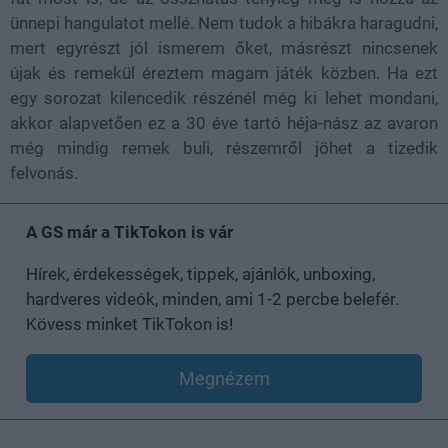
ünnepi hangulatot mellé. Nem tudok a hibákra haragudni,
mert egyrészt jól ismerem őket, másrészt nincsenek
újak és remekül éreztem magam játék közben. Ha ezt
egy sorozat kilencedik részénél még ki lehet mondani,
akkor alapvetően ez a 30 éve tartó héja-nász az avaron
még mindig remek buli, részemről jöhet a tizedik
felvonás.
A GS már a TikTokon is vár
Hírek, érdekességek, tippek, ajánlók, unboxing,
hardveres videók, minden, ami 1-2 percbe belefér.
Kövess minket TikTokon is!
Megnézem