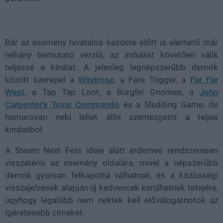
Bár az esemény hivatalos kezdete előtt is elérhető már
néhány bemutató verzió, az indulást követően válik
teljessé a kínálat. A jelenleg legnépszerűbb demók
között szerepel a
Windrose
, a Fate Trigger, a
Far Far
West
, a Tap Tap Loot, a Burglin' Gnomes, a
John
Carpenter's Toxic Commando
és a Sledding Game, de
hamarosan neki lehet állni szemezgetni a teljes
kínálatból.
A Steam Next Fest ideje alatt érdemes rendszeresen
visszatérni az esemény oldalára, mivel a népszerűbb
demók gyorsan felkapottá válhatnak, és a közösségi
visszajelzések alapján új kedvencek kerülhetnek tetejére,
úgyhogy legalább nem nektek kell előválogatnotok az
ígéretesebb címeket.