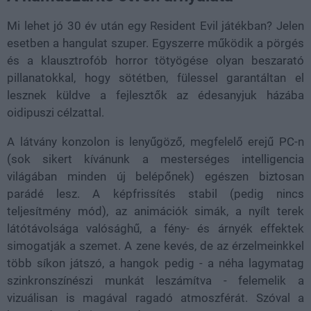
Mi lehet jó 30 év után egy Resident Evil játékban? Jelen
esetben a hangulat szuper. Egyszerre működik a pörgés
és a klausztrofób horror tötyögése olyan beszarató
pillanatokkal, hogy sötétben, fülessel garantáltan el
lesznek küldve a fejlesztők az édesanyjuk házába
o
idipuszi célzattal.
A látvány konzolon is lenyűgöző, megfelelő erejű PC-n
(sok sikert kívánunk a mesterséges intelligencia
világában minden új belépőnek) egészen biztosan
parádé lesz. A képfrissítés stabil (pedig nincs
teljesítmény mód), az animációk simák, a nyílt terek
látótávolsága valósághű, a fény- és árnyék effektek
simogatják a szemet. A zene kevés, de az érzelmeinkkel
több síkon játszó, a hangok pedig - a néha lagymatag
szinkronszínészi munkát leszámítva - felemelik a
vizuálisan is magával ragadó atmoszférát. Szóval a