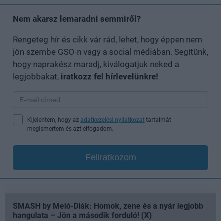
Nem akarsz lemaradni semmiről?
Rengeteg hír és cikk vár rád, lehet, hogy éppen nem
jön szembe GSO-n vagy a social médiában. Segítünk,
hogy naprakész maradj, kiválogatjuk neked a
legjobbakat,
iratkozz fel hírlevelünkre!
Kijelentem, hogy az
adatkezelési nyilatkozat
tartalmát
megismertem és azt elfogadom.
Feliratkozom
SMASH by Meló-Diák: Homok, zene és a nyár legjobb
hangulata – Jön a második forduló! (X)