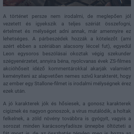
A történet persze nem irodalmi, de meglepően jól
vezetett és igyekszik a teljes szériát összefogni,
értelmet és mélységet adni annak, már amennyire ez
lehetséges. A párbeszédek hozzák a kötelezőt (ami
azért ebben a szériában alacsony léccel fut), egyedül
Leon egysoros beszólásai okoztak végig szekunder
szégyenérzetet, annyira béna, nyolcvanas évek ZS-filmes
akcióhőseit idéző kommentárokkal akarják valamiért
keményíteni az alapvetően nemes szívű karakterét, hogy
az ember egy Stallone-filmet is irodalmi mélységnek érez
ezek után.
A jó karakterek jók és hősiesek, a gonosz karakterek
cigiznek és nagyon gonoszok, a vírus mutálódik, a holtak
felkelnek, a zöld növény továbbra is gyógyít, vagyis a
sorozat minden karácsonyfadísze ünnepbe öltözteti a
fát most is, de az összhatás tényleg meg is hozza az