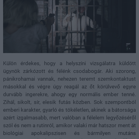
Külön érdekes, hogy a helyszíni vizsgálatra küldött
ügynök zárkózott és félénk csodabogár. Aki szorong,
pánikrohamai vannak, nehezen teremt szemkontaktust
másokkal és végre úgy reagál az őt körülvevő egyre
durvább ingerekre, ahogy egy normális ember tenné.
Zihál, sikolt, sír, elesik futás közben. Sok szempontból
emberi karakter, gyarló és tökéletlen, akinek a bátorsága
azért izgalmasabb, mert valóban a félelem legyőzéséről
szól és nem a rutinról, amikor valaki már hatszor ment át
biológiai apokalipszisen és bármilyen mutáns