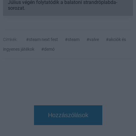
Július végén folytatódik a balatoni strandröplabda-
sorozat.
Címkék:
#steam next fest
#steam
#valve
#akciók és
ingyenes játékok
#demó
Hozzászólások