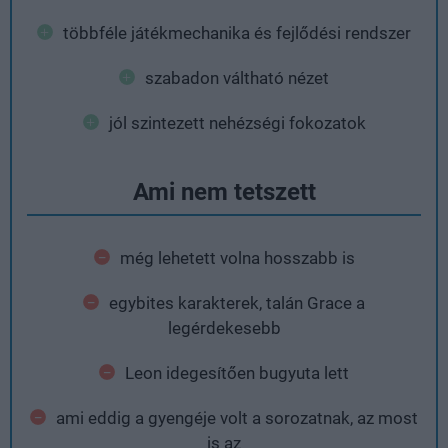
többféle játékmechanika és fejlődési rendszer
szabadon váltható nézet
jól szintezett nehézségi fokozatok
Ami nem tetszett
még lehetett volna hosszabb is
egybites karakterek, talán Grace a
legérdekesebb
Leon idegesítően bugyuta lett
ami eddig a gyengéje volt a sorozatnak, az most
is az