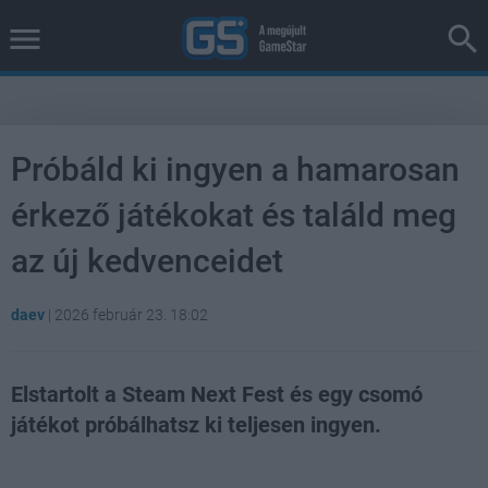
Próbáld ki ingyen a hamarosan
érkező játékokat és találd meg
az új kedvenceidet
daev
|
2026 február 23. 18:02
Elstartolt a Steam Next Fest és egy csomó
játékot próbálhatsz ki teljesen ingyen.
Loaded
:
Unmute
37.42%