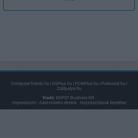
ComputerTrends.hu
|
GSPlus.hu
|
PCWPlus.hu
|
Puliwood.hu
|
Zoldpalya.hu
Kiadó:
BDPST Business Kft.
Impresszum
-
Adatvédelmi elveink
-
Hozzászólások kezelése