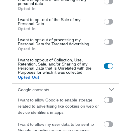
personal data.
grant or deny consent to Google and its third-party tags to
Grace vonala erőteljesen a Resident Evil VII hangulatára
Opted In
use your data for below specified purposes in below Google
és játékélményére épül, de sokkal inkább a klasszikus
consent section.
I want to opt-out of the Sale of my
részek környezetébe helyezve a játékost. Sőt, több
Personal Data.
Opted In
helyen erősen nosztalgikus Silent Hill vibe-ok kerítettek
hatalmukba, főleg a sötét, bezárt, néhol szinte túlvilági,
I want to opt-out of processing my
Personal Data for Targeted Advertising.
illetve a szakadékokkal teli városkép hangulata miatt, de
Opted In
ez inkább csak dizájnbeli hasonlóság. Az viszont tény,
hogy a trailerben látott Victor Gideon Rhodes Hill
I want to opt-out of Collection, Use,
Retention, Sale, and/or Sharing of my
szanatóriuma sok helyen az első Resident Evil
Spencer-
Personal Data that Is Unrelated with the
Purposes for which it was collected.
kúriáját idézi fel, és Raccoon City romjai is tudatosan
Opted Out
építenek a nosztalgiára ezer szinten. Nem szeretnék
spoilerezni, de ha régivonalas játékos vagy (népiesen
Google consents
szólva öreg), akkor a Capcom most gondolt rád.
I want to allow Google to enable storage
related to advertising like cookies on web or
Külső és belső nézet, de nem ezen
device identifiers in apps.
múlik
I want to allow my user data to be sent to
Csodálatos dolog 2026-ban, hogy végre szabadon
Google for online advertising purposes.