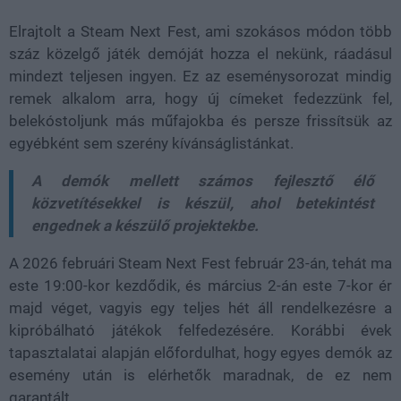
Elrajtolt a Steam Next Fest, ami szokásos módon több
száz közelgő játék demóját hozza el nekünk, ráadásul
mindezt teljesen ingyen. Ez az eseménysorozat mindig
remek alkalom arra, hogy új címeket fedezzünk fel,
belekóstoljunk más műfajokba és persze frissítsük az
egyébként sem szerény kívánságlistánkat.
A demók mellett számos fejlesztő élő
közvetítésekkel is készül, ahol betekintést
engednek a készülő projektekbe.
A 2026 februári Steam Next Fest február 23-án, tehát ma
este 19:00-kor kezdődik, és március 2-án este 7-kor ér
majd véget, vagyis egy teljes hét áll rendelkezésre a
kipróbálható játékok felfedezésére. Korábbi évek
tapasztalatai alapján előfordulhat, hogy egyes demók az
esemény után is elérhetők maradnak, de ez nem
garantált.