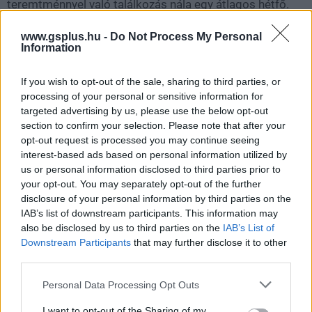
teremtménnyel való találkozás nála egy átlagos hétfő.
Igen, pont ilyen a játék másik fő karaktere, az
www.gsplus.hu -
Do Not Process My Personal
Information
előzetesekből már látott Leon S. Kennedy, aki az
Egyesült Államok kormányának kötelékében dolgozik, a
If you wish to opt-out of the sale, sharing to third parties, or
Division of Security Operations
(DSO) ügynökeként.
processing of your personal or sensitive information for
Gyakorlatilag vele a Resident Evil 4 játékmenetét kapjuk
targeted advertising by us, please use the below opt-out
vissza, szinte minden elem ismerős lesz majd onnan.
section to confirm your selection. Please note that after your
opt-out request is processed you may continue seeing
interest-based ads based on personal information utilized by
us or personal information disclosed to third parties prior to
your opt-out. You may separately opt-out of the further
disclosure of your personal information by third parties on the
IAB’s list of downstream participants. This information may
also be disclosed by us to third parties on the
IAB’s List of
Downstream Participants
that may further disclose it to other
third parties.
Please note that this website/app uses one or more Google
Personal Data Processing Opt Outs
services and may gather and store information including but
not limited to your visit or usage behaviour. You may click to
I want to opt-out of the Sharing of my