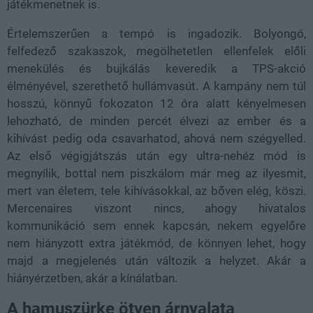
játékmenetnek is.
Értelemszerűen a tempó is ingadozik. Bolyongó,
felfedező szakaszok, megölhetetlen ellenfelek előli
menekülés és bujkálás keveredik a TPS-akció
élményével, szerethető hullámvasút. A kampány nem túl
hosszú, könnyű fokozaton 12 óra alatt kényelmesen
lehozható, de minden percét élvezi az ember és a
kihívást pedig oda csavarhatod, ahová nem szégyelled.
Az első végigjátszás után egy ultra-nehéz mód is
megnyílik, bottal nem piszkálom már meg az ilyesmit,
mert van életem, tele kihívásokkal, az bőven elég, köszi.
Mercenaires viszont nincs, ahogy hivatalos
kommunikáció sem ennek kapcsán, nekem egyelőre
nem hiányzott extra játékmód, de könnyen lehet, hogy
majd a megjelenés után változik a helyzet. Akár a
hiányérzetben, akár a kínálatban.
A hamuszürke ötven árnyalata