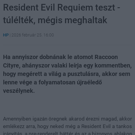
Resident Evil Requiem teszt -
túlélték, mégis meghaltak
HP
|
2026 február 25. 16:00
Ha annyiszor dobnának le atomot Raccoon
Cityre, ahányszor valaki leírja egy kommentben,
hogy megérett a világ a pusztulásra, akkor sem
lenne vége a folyamatosan újraéledő
veszélynek.
Loaded
:
Unmute
21.02%
Amennyiben igazán öregnek akarod érezni magad, akkor
emlékezz arra, hogy neked még a Resident Evil a tankos
irányítás, a pre-renderelt háttér és az a bizonyos ablakon