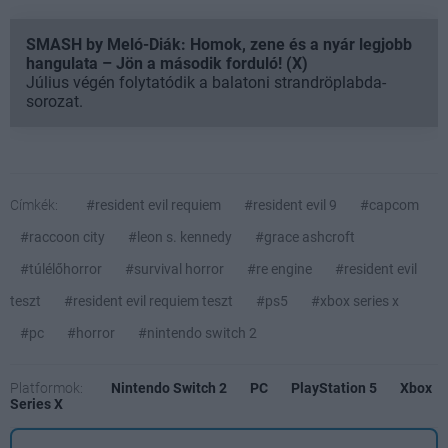
SMASH by Meló-Diák: Homok, zene és a nyár legjobb
hangulata – Jön a második forduló! (X)
Július végén folytatódik a balatoni strandröplabda-
sorozat.
Címkék:
#resident evil requiem
#resident evil 9
#capcom
#raccoon city
#leon s. kennedy
#grace ashcroft
#túlélőhorror
#survival horror
#re engine
#resident evil
teszt
#resident evil requiem teszt
#ps5
#xbox series x
#pc
#horror
#nintendo switch 2
Platformok:
Nintendo Switch 2
PC
PlayStation 5
Xbox
Series X