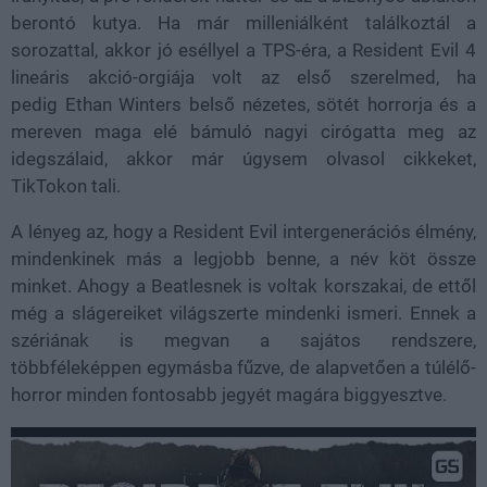
berontó kutya. Ha már
milleniálként találkoztál a
sorozattal, akkor jó eséllyel a TPS-éra, a Resident Evil 4
lineáris akció-orgiája volt az első szerelmed, ha
pedig Ethan Winters belső nézetes, sötét horrorja és a
mereven maga elé bámuló nagyi cirógatta meg az
idegszálaid, akkor már úgysem olvasol cikkeket,
TikTokon tali.
A lényeg az, hogy a Resident Evil intergenerációs élmény,
mindenkinek más a legjobb benne, a név köt össze
minket. Ahogy a Beatlesnek is voltak korszakai, de ettől
még a slágereiket világszerte mindenki ismeri. Ennek a
szériának is megvan a sajátos rendszere,
többféleképpen egymásba fűzve, de alapvetően a túlélő-
horror minden fontosabb jegyét magára biggyesztve.