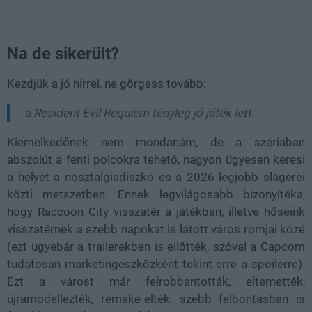
Na de sikerült?
Kezdjük a jó hírrel, ne görgess tovább:
a Resident Evil Requiem tényleg jó játék lett.
Kiemelkedőnek nem mondanám, de a szériában
abszolút a fenti polcokra tehető, nagyon ügyesen keresi
a helyét a nosztalgiadiszkó és a 2026 legjobb slágerei
közti metszetben. Ennek legvilágosabb bizonyítéka,
hogy Raccoon City visszatér a játékban, illetve hőseink
visszatérnek a szebb napokat is látott város romjai közé
(ezt ugyebár a trailerekben is ellőtték, szóval a Capcom
tudatosan marketingeszközként tekint erre a spoilerre).
Ezt a várost már felrobbantották, eltemették,
újramodellezték, remake-elték, szebb felbontásban is