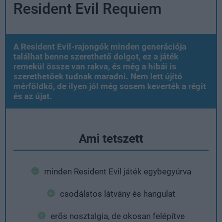
Resident Evil Requiem
A Resident Evil-rajongók minden generációja
találhat benne szerethető dolgot, ez a játék
remekül össze van rakva, és még a hibái is
szerethetőek tudnak maradni. Nem lett újító
mérföldkő, de ilyen jól még sosem keverték a régit
és az újat.
Ami tetszett
minden Resident Evil játék egybegyúrva
csodálatos látvány és hangulat
erős nosztalgia, de okosan felépítve