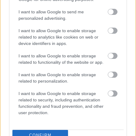
eldöntheti a játékos, hogy külső vagy belső nézetes
I want to allow Google to send me
kalandot akar, és játékmenet közben is szabadon
personalized advertising.
váltogathat ezek között. Alapértelmezetten Grace
szorongását és a klasszikus horrort jobban adja az FPS
I want to allow Google to enable storage
látószög, a Resident Evil 4 hangulatát Leon háta mögött
related to analytics like cookies on web or
device identifiers in apps.
pásztázó kamerával élhetjük át autentikusan, de ha
neked nem így tetszik, mert egyéniség vagy, akkor
I want to allow Google to enable storage
szabad a pálya.
related to functionality of the website or app.
Ám a két játékmód különbsége nem ebből fakad.
I want to allow Google to enable storage
related to personalization.
A hangulat, az akció mértéke, a túlélőhorror-elemek, sőt,
még a tárgy- és craftrendszer is alapvetően eltér a
I want to allow Google to enable storage
különböző képességű karakterek esetében, tényleg
related to security, including authentication
functionality and fraud prevention, and other
kétféle játékot viszünk végig egy történetben, sőt, Leon
user protection.
esetében a játék kétharmadánál még csavarnak egyet a
teljes mechanikán, új lehetőségek és fejlesztési
módszerek nyílnak meg hirtelen, le is döbbentem ezen,
CONFIRM