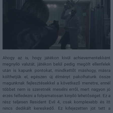
Ahogy az is, hogy játékon kívül achievementekként
megnyíló valutát, játékon belül pedig megölt ellenfelek
után is kapunk pontokat, mindkettőt máshogy, másra
költhetjük el, egészen új élményt pakolhatunk össze
magunknak fejlesztésekkel a következő menetre, ennél
többet nem is szeretnék mesélni erről, mert nagyon jó
érzés felfedezni a folyamatosan kinyíló lehetőséget. Ez a
rész teljesen Resident Evil 4, csak komplexebb és itt
nincs dedikált kereskedő. Ez kifejezetten jót tett a