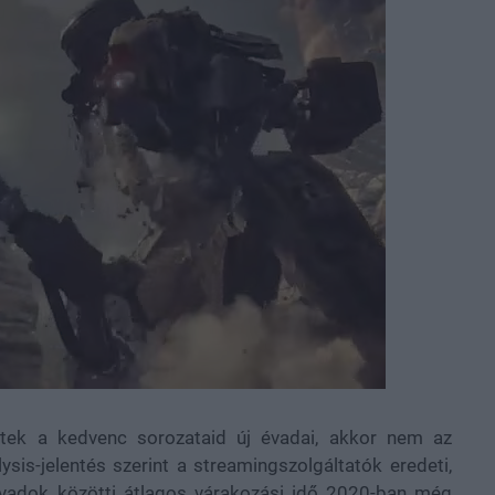
tek a kedvenc sorozataid új évadai, akkor nem az
sis-jelentés szerint a streamingszolgáltatók eredeti,
 évadok közötti átlagos várakozási idő 2020-ban még