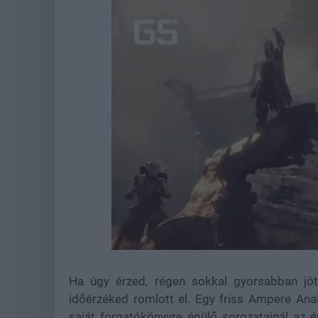
Loaded
:
Unmute
21.86%
Ha úgy érzed, régen sokkal gyorsabban jöt
időérzéked romlott el. Egy friss Ampere Analy
saját forgatókönyvre épülő sorozatainál az