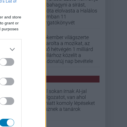
B’s List of
abbahagyni a sírást,
mióta elolvasta a Halálos
iramban 11
er and store
forgatókönyvét
to grant or
ed purposes
Pókember világszerte
letarolta a mozikat, az
első hétvégén 1 milliárd
dollárhoz közelít a
Vadonatúj nap bevétele
PCW HÍREK
Túl sokan írnak AI-jal
dolgozatot, van ahol
emiatt komoly lépéseket
tesznek a tanárok