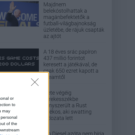
Majdnem
belekóstolhattak a
magánbefektetők a
futball-világbajnokság
üzletébe, de rájuk csapták
az ajtót
A 18 éves srác papíron
437 millió forintot
keresett a játékával, de
csak 650 ezret kapott a
Steamtől
Élete végéig
sonal or
kerekesszékbe
ection to
kényszerült a Rust
ou may
játékos, aki swatting
 personal
áldozata lett
out of the
 downstream
Vin Diesel azóta nem bírja