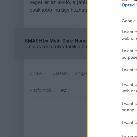
véget ér az akció, a játék ismét fizetőssé vál
Opted 
csak jobb, ha úgy húzhatja be az ember, hogy eg
Google 
I want t
web or d
SMASH by Meló-Diák: Homok, zene és a nyár legjob
Július végén folytatódik a balatoni strandröplabda-
I want t
purpose
I want 
Címkék:
#steam
#ingyen játék
#iq under const
I want t
Platformok:
PC
web or d
I want t
or app.
I want t
I want t