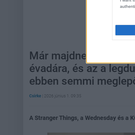
authenti
Hoz
Már majdnem két évet
évadára, és az a leg
ebben semmi meglepő
Csirke
|
2026 június 1. 09:35
A Stranger Things, a Wednesday és a Kü