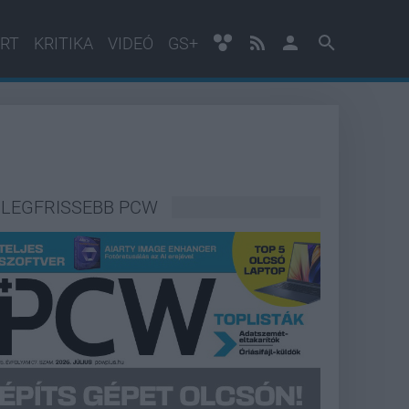
RT
KRITIKA
VIDEÓ
GS+
LEGFRISSEBB PCW