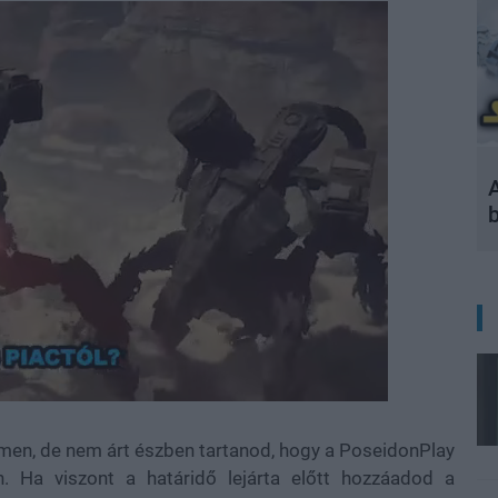
A
amen, de nem árt észben tartanod, hogy a PoseidonPlay
. Ha viszont a határidő lejárta előtt hozzáadod a