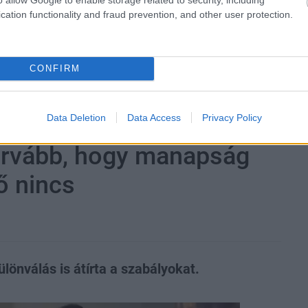
cation functionality and fraud prevention, and other user protection.
zászólások
CONFIRM
Data Deletion
Data Access
Privacy Policy
 várunk egy sorozat új
durvább, hogy manapság
 nincs
lönválás is átírta a szabályokat.