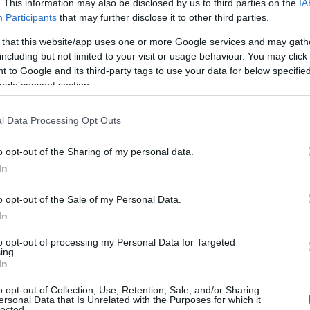
. This information may also be disclosed by us to third parties on the
IA
Participants
that may further disclose it to other third parties.
 that this website/app uses one or more Google services and may gath
including but not limited to your visit or usage behaviour. You may click 
 to Google and its third-party tags to use your data for below specifi
ogle consent section.
! és a Chained Together szerelemgyerekeként írható le.
üggőlegesen építkező akadálypályán kapaszkodjanak
l Data Processing Opt Outs
rmokkal, csapdákkal, eltűnő blokkokkal és egyre
o opt-out of the Sharing of my personal data.
niük.
In
o opt-out of the Sale of my Personal Data.
ratív módban is játszható, és bár semmi sem gátolja,
In
ös élményre épít. A kihívások jelentős része sokkal
to opt-out of processing my Personal Data for Targeted
apat tagjai együtt próbálnak túljutni az akadályokon,
ing.
In
y rosszul időzített ugrás után.
o opt-out of Collection, Use, Retention, Sale, and/or Sharing
 érdemes sokáig halogatniuk a döntést, mert mihelyst
ersonal Data that Is Unrelated with the Purposes for which it
lected.