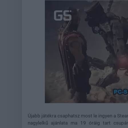
Loaded
:
Unmute
44.57%
Újabb játékra csaphatsz most le ingyen a Ste
nagylelkű ajánlata ma 19 óráig tart csupán