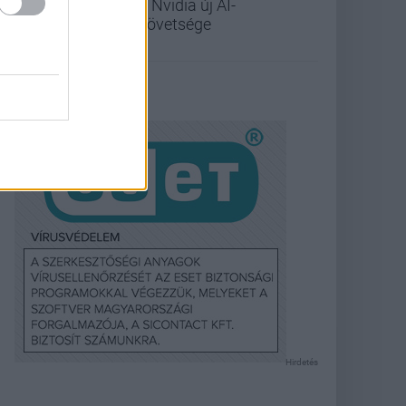
az Nvidia új AI-
szövetsége
Hirdetés