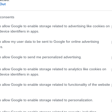
ik. Bár 2,99 euró (1060 forint) nem nagy összeg, azért
Out
y árva centet sem kell kiadnia érte.
consents
o allow Google to enable storage related to advertising like cookies on
evice identifiers in apps.
b hangulata – Jön a második forduló! (X)
sorozat.
o allow my user data to be sent to Google for online advertising
s.
to allow Google to send me personalized advertising.
ruction
o allow Google to enable storage related to analytics like cookies on
evice identifiers in apps.
o allow Google to enable storage related to functionality of the website
o allow Google to enable storage related to personalization.
o allow Google to enable storage related to security, including