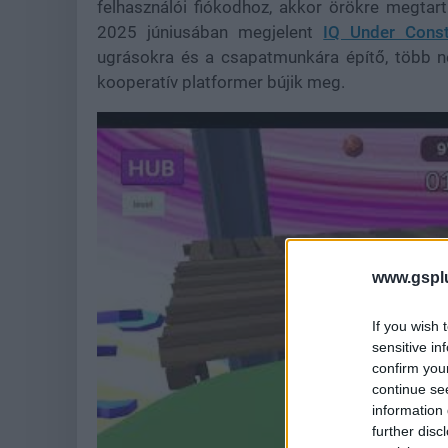
felhasználói fiókodhoz, akkor örökre megta
2025 júniusában megjelent
IQ Under Const
ugrásokra és a csapatmunkára építő, több n
kooperatív platformer bújik meg.
www.gspl
If you wish 
sensitive in
confirm you
continue se
information 
further disc