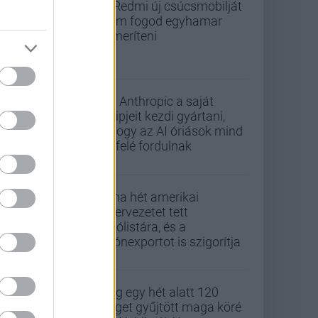
A Redmi új csúcsmobilját
nem fogod egyhamar
lemeríteni
Az Anthropic a saját
chipjeit kezdi gyártani,
ahogy az AI óriások mind
befelé fordulnak
Kína hét amerikai
szervezetet tett
tiltólistára, és a
drónexportot is szigorítja
Alig egy hét alatt 120
céget gyűjtött maga köré