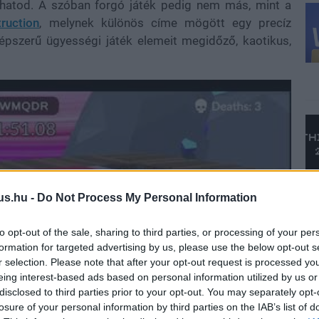
rthatod. A szóban forgó játék pedig nem más, mint a
ruction
, melynek különös címe mögött egy precíz
épszerű ügyességi játék elemeit megidőző, kaotikus,
us.hu -
Do Not Process My Personal Information
to opt-out of the sale, sharing to third parties, or processing of your per
formation for targeted advertising by us, please use the below opt-out s
r selection. Please note that after your opt-out request is processed y
eing interest-based ads based on personal information utilized by us or
disclosed to third parties prior to your opt-out. You may separately opt-
losure of your personal information by third parties on the IAB’s list of