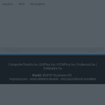
studios
#rts
#középkor
ComputerTrends.hu
|
GSPlus.hu
|
PCWPlus.hu
|
Puliwood.hu
|
Zoldpalya.hu
Kiadó:
BDPST Business Kft.
Impresszum
-
Adatvédelmi elveink
-
Hozzászólások kezelése