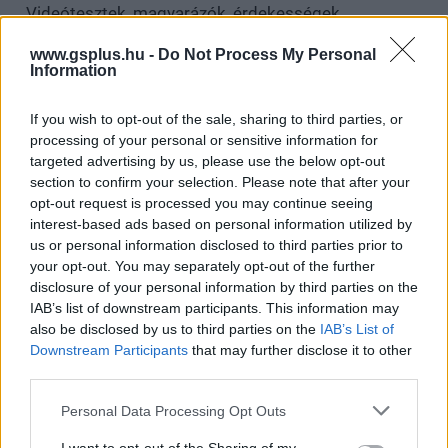
Videótesztek, magyarázók, érdekességek,
beszélgetések, livestreamek, végigjátszások,
www.gsplus.hu -
Do Not Process My Personal
magyar feliratos előzetesek.
Information
Feliratkozom
If you wish to opt-out of the sale, sharing to third parties, or
processing of your personal or sensitive information for
targeted advertising by us, please use the below opt-out
Csatornatag leszek
section to confirm your selection. Please note that after your
opt-out request is processed you may continue seeing
interest-based ads based on personal information utilized by
us or personal information disclosed to third parties prior to
your opt-out. You may separately opt-out of the further
SMASH by Meló-Diák: Homok, zene és a nyár legjobb
disclosure of your personal information by third parties on the
hangulata – Jön a második forduló! (X)
IAB’s list of downstream participants. This information may
Július végén folytatódik a balatoni strandröplabda-
also be disclosed by us to third parties on the
IAB’s List of
sorozat.
Downstream Participants
that may further disclose it to other
third parties.
Please note that this website/app uses one or more Google
Personal Data Processing Opt Outs
services and may gather and store information including but
Címkék:
#steam
#gog
#isometric sale 2025