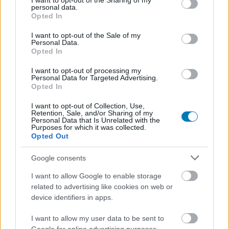
not limited to your visit or usage behaviour. You may click to
I want to opt-out of the Sharing of my
personal data.
grant or deny consent to Google and its third-party tags to
Opted In
use your data for below specified purposes in below Google
consent section.
I want to opt-out of the Sale of my
Personal Data.
Opted In
I want to opt-out of processing my
Personal Data for Targeted Advertising.
Opted In
Hozzászólások
I want to opt-out of Collection, Use,
Retention, Sale, and/or Sharing of my
Personal Data that Is Unrelated with the
Purposes for which it was collected.
Opted Out
Nagy siker a felújított
Google consents
Stronghold Crusader, már
I want to allow Google to enable storage
related to advertising like cookies on web or
készül az első krokodilos DLC
device identifiers in apps.
I want to allow my user data to be sent to
Chavalier
|
2025 augusztus 12. 08:46