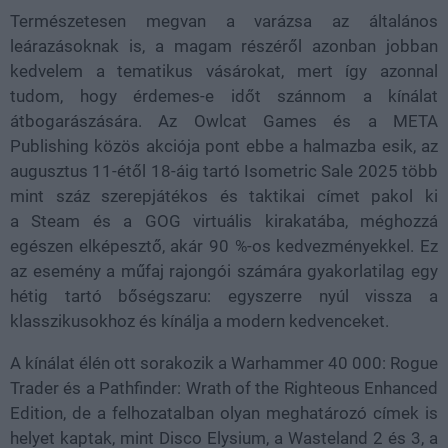
Természetesen megvan a varázsa az általános
leárazásoknak is, a magam részéről azonban jobban
kedvelem a tematikus vásárokat, mert így azonnal
tudom, hogy érdemes-e időt szánnom a kínálat
átbogarászására. Az Owlcat Games és a META
Publishing közös akciója pont ebbe a halmazba esik, az
augusztus 11-étől 18-áig tartó Isometric Sale 2025 több
mint száz szerepjátékos és taktikai címet pakol ki
a Steam és a GOG virtuális kirakatába, méghozzá
egészen elképesztő, akár 90 %-os kedvezményekkel. Ez
az esemény a műfaj rajongói számára gyakorlatilag egy
hétig tartó bőségszaru: egyszerre nyúl vissza a
klasszikusokhoz és kínálja a modern kedvenceket.
A kínálat élén ott sorakozik a Warhammer 40 000: Rogue
Trader és a Pathfinder: Wrath of the Righteous Enhanced
Edition, de a felhozatalban olyan meghatározó címek is
helyet kaptak, mint Disco Elysium, a Wasteland 2 és 3, a