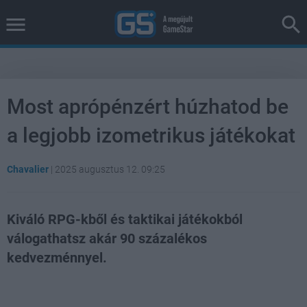
Most aprópénzért húzhatod be
a legjobb izometrikus játékokat
Chavalier
|
2025 augusztus 12. 09:25
Kiváló RPG-kből és taktikai játékokból
válogathatsz akár 90 százalékos
kedvezménnyel.
Loaded
:
Unmute
38.35%