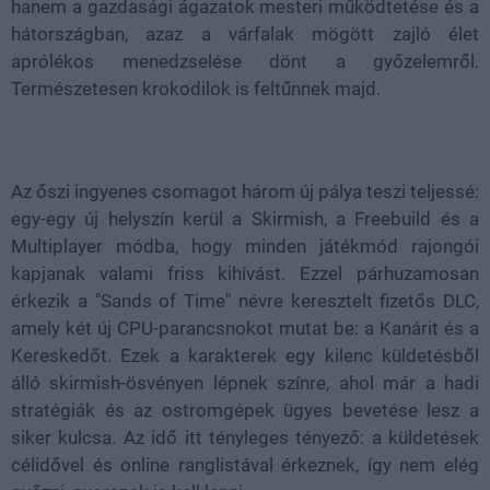
hanem a gazdasági ágazatok mesteri működtetése és a
hátországban, azaz a várfalak mögött zajló élet
aprólékos menedzselése dönt a győzelemről.
Természetesen krokodilok is feltűnnek majd.
Az őszi ingyenes csomagot három új pálya teszi teljessé:
egy-egy új helyszín kerül a Skirmish, a Freebuild és a
Multiplayer módba, hogy minden játékmód rajongói
kapjanak valami friss kihívást. Ezzel párhuzamosan
érkezik a "Sands of Time" névre keresztelt fizetős DLC,
amely két új CPU-parancsnokot mutat be: a Kanárit és a
Kereskedőt. Ezek a karakterek egy kilenc küldetésből
álló skirmish-ösvényen lépnek színre, ahol már a hadi
stratégiák és az ostromgépek ügyes bevetése lesz a
siker kulcsa. Az idő itt tényleges tényező: a küldetések
célidővel és online ranglistával érkeznek, így nem elég