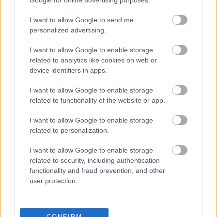
Google for online advertising purposes.
I want to allow Google to send me
Nagyot ment a Steamen a Firefly Studios
personalized advertising.
középkori RTS-e, a Stronghold Crusader:
I want to allow Google to enable storage
Definitive Edition.
related to analytics like cookies on web or
device identifiers in apps.
Loaded
:
Unmute
21.86%
I want to allow Google to enable storage
related to functionality of the website or app.
Ismét a diadal mámorában úszik a Friefly Studios, és
ehhez nem egy vadonatúj Stronghold epizód kellett,
I want to allow Google to enable storage
hanem az, hogy feljavítva és kibővítve piacra dobja 23
related to personalization.
évvel ezelőtti sikercímét, a
Stronghold Crusader:
Definitive Editiont
. Még nincs három hete, hogy
I want to allow Google to enable storage
related to security, including authentication
berobbant a piacra, de már most sikerült olyan
functionality and fraud prevention, and other
csúcsokat meghódítania, amelyekről sok veterán
user protection.
fejlesztő csak álmodik. Negyedmillió eladott példány, 90
százalékos "Nagyon pozitív" értékelés a Steamen közel
négyezer felhasználói vélemény alapján, egyszerre több
CONFIRM