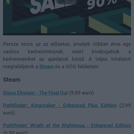
Persze nincs az az előzetes, amelyik többet érne egy
vaskos kedvezménynél, ezért kiválogattuk a
kedvenceinket az ajánlatok közül. A teljes kínálatot
megtaláljátok a
Steam
és a GOG felületein.
Steam
Disco Elysium - The Final Cut
(9,99 euró)
Pathfinder: Kingmaker - Enhanced Plus Edition
(2,99
euró)
Pathfinder: Wrath of the Righteous - Enhanced Edition
(6,99 euró)