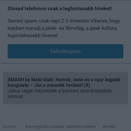
Olvasd telefonon csak a legfontosabb híreket!
Semmi spam, csak napi 2-3 értesítés Viberen, hogy
képben maradj a játék- és filmvilág, a geek kultúra
legérdekesebb híreivel.
Feliratkozom
SMASH by Meló-Diák: Homok, zene és a nyár legjobb
hangulata – Jön a második forduló! (X)
Július végén folytatódik a balatoni strandröplabda-
sorozat.
Címkék:
#stronghold crusader: definitive edition
#firefly