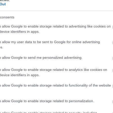
Out
b hangulata – Jön a második forduló! (X)
consents
sorozat.
o allow Google to enable storage related to advertising like cookies on
evice identifiers in apps.
#game pass
#nba 2k25
#dying light
#exocross
o allow my user data to be sent to Google for online advertising
s.
to allow Google to send me personalized advertising.
o allow Google to enable storage related to analytics like cookies on
evice identifiers in apps.
o allow Google to enable storage related to functionality of the website
o allow Google to enable storage related to personalization.
o allow Google to enable storage related to security, including