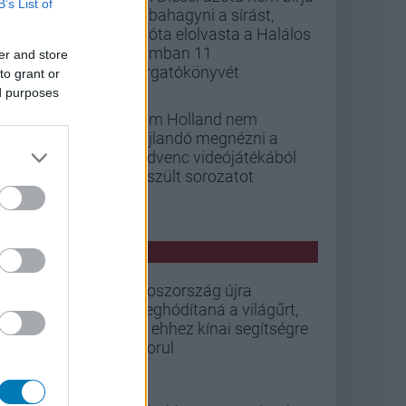
B’s List of
abbahagyni a sírást,
mióta elolvasta a Halálos
iramban 11
er and store
forgatókönyvét
to grant or
ed purposes
Tom Holland nem
hajlandó megnézni a
kedvenc videójátékából
készült sorozatot
PCW HÍREK
Oroszország újra
meghódítaná a világűrt,
de ehhez kínai segítségre
szorul