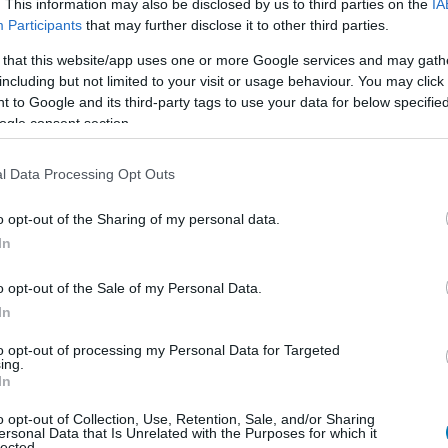
. This information may also be disclosed by us to third parties on the
IA
Participants
that may further disclose it to other third parties.
etünk bele a fenti hármasba, és dönthetjük el, hogy
 that this website/app uses one or more Google services and may gath
yünket.
including but not limited to your visit or usage behaviour. You may click 
 to Google and its third-party tags to use your data for below specifi
ogle consent section.
l Data Processing Opt Outs
en nem jön szembe GSO-n vagy a social médiában.
 neked a legjobbakat,
iratkozz fel hírlevelünkre!
o opt-out of the Sharing of my personal data.
In
o opt-out of the Sale of my Personal Data.
smertem és azt elfogadom.
In
to opt-out of processing my Personal Data for Targeted
liratkozom
ing.
In
o opt-out of Collection, Use, Retention, Sale, and/or Sharing
ersonal Data that Is Unrelated with the Purposes for which it
lected.