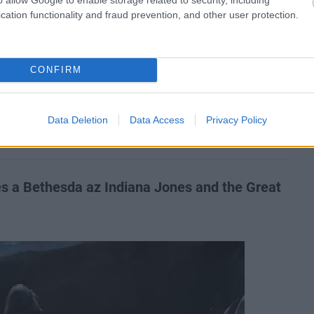
zászólások
cation functionality and fraud prevention, and other user protection.
lesz a Formula-1 amerikai
CONFIRM
Data Deletion
Data Access
Privacy Policy
és a Bethesda az Indiana Jones and the Great