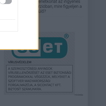
üzenetkorlát az ingyenes
verzióban, mire figyeljen a
szülő?
Hirdetés