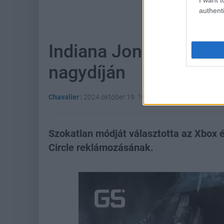
Hoz
authenti
Indiana Jones is ott 
nagydíján
Chavalier
|
2024 október 19. 19:17
Szokatlan módját választotta az Xbox 
Circle reklámozásának.