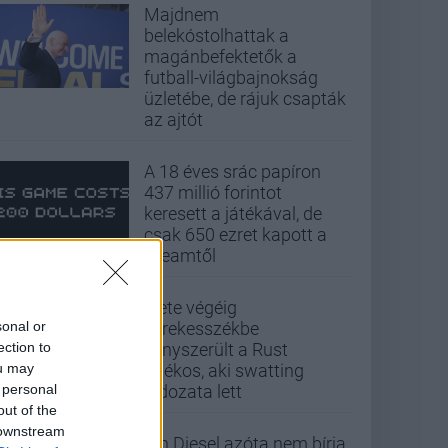
Majdnem
belekóstolhattak a
magánbefektetők a
futball-világbajnokság
üzletébe, de rájuk csapták
az ajtót
A 18 éves srác papíron
437 millió forintot
keresett a játékával, de
csak 650 ezret kapott a
Steamtől
Élete végéig
sonal or
kerekesszékbe
ection to
kényszerült a Rust
ou may
játékos, aki swatting
 personal
áldozata lett
out of the
 downstream
Vin Diesel azóta nem bírja