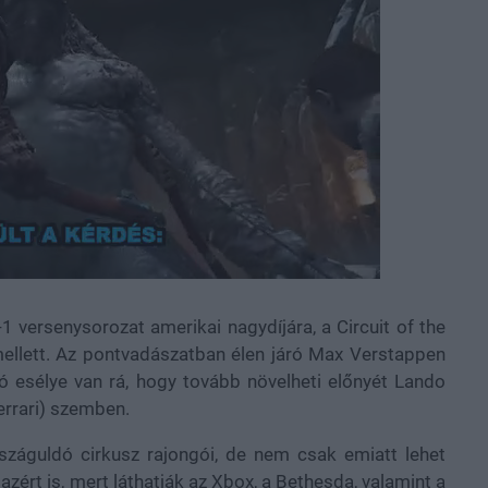
 versenysorozat amerikai nagydíjára, a Circuit of the
mellett. Az pontvadászatban élen járó Max Verstappen
 jó esélye van rá, hogy tovább növelheti előnyét Lando
errari) szemben.
száguldó cirkusz rajongói, de nem csak emiatt lehet
ért is, mert láthatják az Xbox, a Bethesda, valamint a