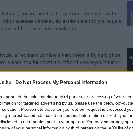
lkalmak, hanem arról is, hogy akinek bejön a kóstoló,
rokonszenves címeket, és aztán onnan folytathatja a
 és az addig elért eredményeket is.
ozik, a Techland zombis sikercímére, a Dying Lightra,
, valamint a futurisztikus offroad versenyeket kínáló
us.hu -
Do Not Process My Personal Information
 600 helyett)
to opt-out of the sale, sharing to third parties, or processing of your per
formation for targeted advertising by us, please use the below opt-out s
r selection. Please note that after your opt-out request is processed y
eing interest-based ads based on personal information utilized by us or
 990 helyett)
disclosed to third parties prior to your opt-out. You may separately opt-
losure of your personal information by third parties on the IAB’s list of
490 helyett)