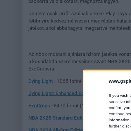
csokorra való alkotást, méghozzá ingyen.
De nem csak erről szólnak a Free Play Days a
többnyire kedvezményesen megvásárolhatja a 
játékot, ahol abbahagyta, megtartva mentéseit
Az Xbox mostani ajánlata három játékra vonatk
a kosárlabda szerelmeseinek szánt NBA 2K25-re
ExoCrossra.
Dying Light
- 1065 forint (7100 helyett)
www.gspl
Dying Light: Enhanced Edition
- 3180 forint (10
If you wish 
sensitive in
ExoCross
- 8470 forint (12 100 helyett)
confirm you
continue se
NBA 2K25 Standard Edition
- 20 990 forint (29
information 
further disc
NBA 2K24 All-Star Edition
- 26 240 forint ( 37 