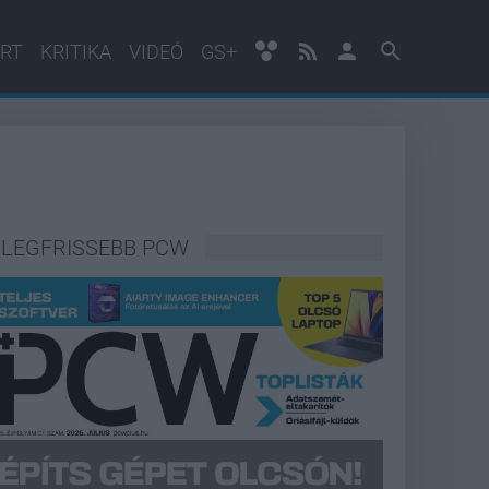
RT
KRITIKA
VIDEÓ
GS+
LEGFRISSEBB PCW