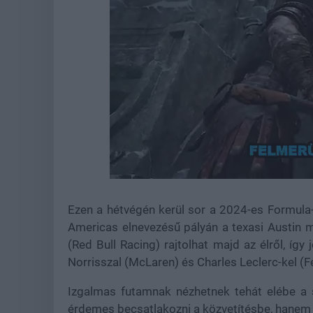
Loaded
:
Unmute
21.86%
Ezen a hétvégén kerül sor a 2024-es Formula-1
Americas elnevezésű pályán a texasi Austin 
(Red Bull Racing) rajtolhat majd az élről, így
Norrisszal (McLaren) és Charles Leclerc-kel (F
Izgalmas futamnak nézhetnek tehát elébe a 
érdemes becsatlakozni a közvetítésbe, hanem az