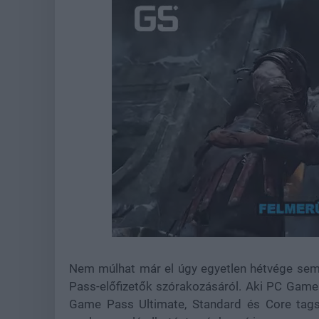
Loaded
:
Unmute
39.14%
Nem múlhat már el úgy egyetlen hétvége se
Pass-előfizetők szórakozásáról. Aki PC Game
Game Pass Ultimate, Standard és Core tags