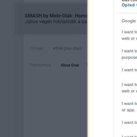
Opted 
SMASH by Meló-Diák: Homok, zene és a nyár legjob
Google 
Július végén folytatódik a balatoni strandröplabda-
I want t
web or d
Címkék:
#free play days
#microsoft
#xbox
I want t
purpose
Platformok:
Xbox One
Xbox Series X
I want 
I want t
web or d
I want t
or app.
I want t
I want t