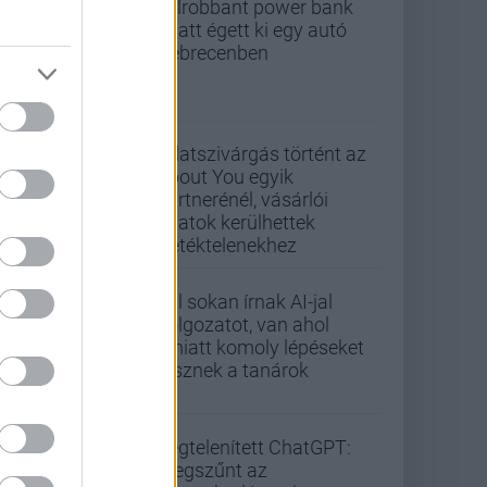
Felrobbant power bank
miatt égett ki egy autó
Debrecenben
Adatszivárgás történt az
About You egyik
partnerénél, vásárlói
adatok kerülhettek
illetéktelenekhez
Túl sokan írnak AI-jal
dolgozatot, van ahol
emiatt komoly lépéseket
tesznek a tanárok
Végtelenített ChatGPT:
megszűnt az