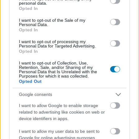
personal data.
grant or deny consent to Google and its third-party tags to
Tankparancsnok lett a
Opted In
use your data for below specified purposes in below Google
consent section.
I want to opt-out of the Sale of my
Robotzsaruból, az OCP pedig
Personal Data.
Opted In
harcba küld egy új páncélost
I want to opt-out of processing my
Personal Data for Targeted Advertising.
Opted In
Chavalier
|
2026 január 9. 16:39
I want to opt-out of Collection, Use,
Retention, Sale, and/or Sharing of my
Personal Data that Is Unrelated with the
Old Detroit hadszíntérré változik a World of
Purposes for which it was collected.
Opted Out
Tanks időszakos eseményében.
Google consents
Loaded
:
Unmute
21.02%
I want to allow Google to enable storage
Alighogy véget ért az Ünnepi hadművelet, máris újabb
related to advertising like cookies on web or
device identifiers in apps.
elfoglaltságot jelentett be a Wargaming a World of
Tanks tábora számára. Ezúttal az egyik legikonikusabb
I want to allow my user data to be sent to
nyolcvanas évekbeli sci-fi akciófilm univerzuma egyesül a
Google for online advertising purposes.