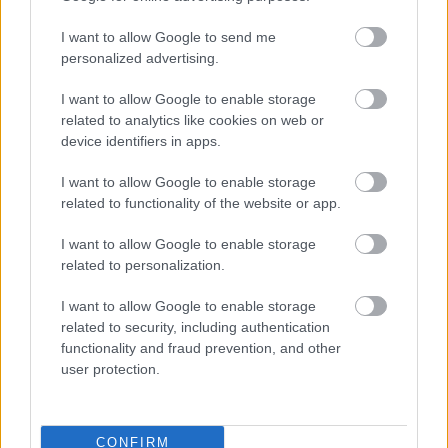
harcjárművek világával. Január közepén személyesen a
Robotzsaru veszi át az irányítást Old Detroit utcáin. A
I want to allow Google to send me
personalized advertising.
január 15. és 29. között futó, limitált ideig elérhető
RoboCop Battle Pass különkiadás
egy sötét, cyberpunk
I want to allow Google to enable storage
hangulatú esemény keretében idézi meg Paul Verhoeven
related to analytics like cookies on web or
klasszikusát, miközben bőven kínál gyűjthető jutalmakat
device identifiers in apps.
a harckocsiparancsnokoknak.
I want to allow Google to enable storage
Ebben a két hétben a játékosok nemcsak tematikus
related to functionality of the website or app.
matricákat, feliratokat és 2D stílusokat oldhatnak fel,
I want to allow Google to enable storage
hanem ikonikus szereplőket is toborozhatnak
related to personalization.
parancsnokként a RoboCop-univerzumból. A hűen
megírt háttértörténetekkel és jellegzetes
I want to allow Google to enable storage
related to security, including authentication
szinkronhangokkal érkező karakterek között ott van Alex
functionality and fraud prevention, and other
Murphy, azaz a Robotzsaru, az egykori emlékeitől gyötört
user protection.
törvényosztó kiborg, de természetesen nem hiányozhat
Anne Lewis, a rendíthetetlen nyomozó, valamint a
vasfegyelmet képviselő Reed őrmester sem. Mellettük
CONFIRM