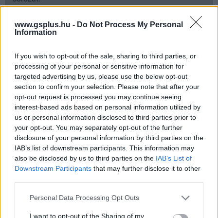
www.gsplus.hu -
Do Not Process My Personal
Information
Címkék:
#epic games
#epic games store
#ingyen játék
If you wish to opt-out of the sale, sharing to third parties, or
#mobil
#bouncemasters
processing of your personal or sensitive information for
targeted advertising by us, please use the below opt-out
section to confirm your selection. Please note that after your
Platformok:
Android
iOS
opt-out request is processed you may continue seeing
interest-based ads based on personal information utilized by
us or personal information disclosed to third parties prior to
your opt-out. You may separately opt-out of the further
disclosure of your personal information by third parties on the
IAB’s list of downstream participants. This information may
also be disclosed by us to third parties on the
IAB’s List of
Downstream Participants
that may further disclose it to other
third parties.
Hozzászólások
Please note that this website/app uses one or more Google
Personal Data Processing Opt Outs
services and may gather and store information including but
not limited to your visit or usage behaviour. You may click to
I want to opt-out of the Sharing of my