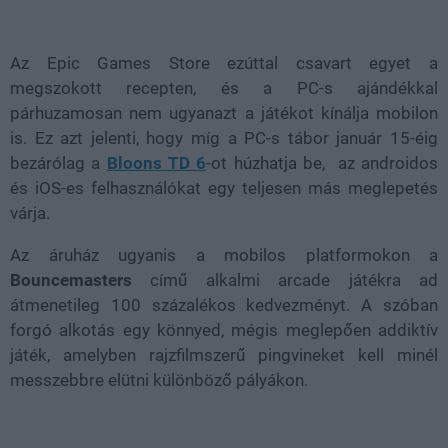
Loaded
:
Unmute
37.42%
Az Epic Games Store ezúttal csavart egyet a
megszokott recepten, és a PC-s ajándékkal
párhuzamosan nem ugyanazt a játékot kínálja mobilon
is. Ez azt jelenti, hogy míg a PC-s tábor január 15-éig
bezárólag a
Bloons TD 6
-ot húzhatja be, az androidos
és iOS-es felhasználókat egy teljesen más meglepetés
várja.
Az áruház ugyanis a mobilos platformokon a
Bouncemasters
című alkalmi arcade játékra ad
átmenetileg 100 százalékos kedvezményt. A szóban
forgó alkotás egy könnyed, mégis meglepően addiktív
játék, amelyben rajzfilmszerű pingvineket kell minél
messzebbre elütni különböző pályákon.