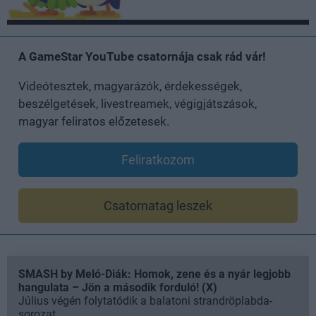
A GameStar YouTube csatornája csak rád vár!
Videótesztek, magyarázók, érdekességek,
beszélgetések, livestreamek, végigjátszások,
magyar feliratos előzetesek.
Feliratkozom
Csatornatag leszek
SMASH by Meló-Diák: Homok, zene és a nyár legjobb
hangulata – Jön a második forduló! (X)
Július végén folytatódik a balatoni strandröplabda-
sorozat.