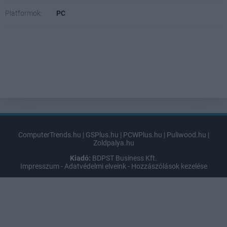
Platformok:
PC
ComputerTrends.hu
|
GSPlus.hu
|
PCWPlus.hu
|
Puliwood.hu
|
Zoldpalya.hu
Kiadó:
BDPST Business Kft.
Impresszum
-
Adatvédelmi elveink
-
Hozzászólások kezelése