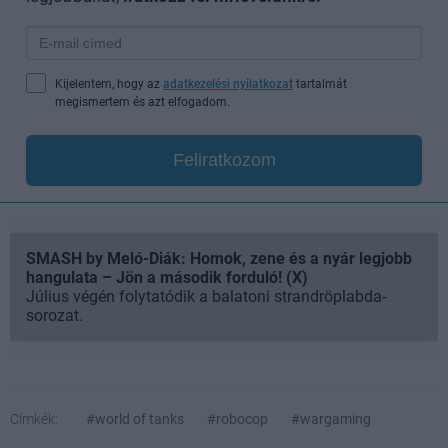
Kijelentem, hogy az
adatkezelési nyilatkozat
tartalmát
megismertem és azt elfogadom.
Feliratkozom
SMASH by Meló-Diák: Homok, zene és a nyár legjobb
hangulata – Jön a második forduló! (X)
Július végén folytatódik a balatoni strandröplabda-
sorozat.
Címkék:
#world of tanks
#robocop
#wargaming