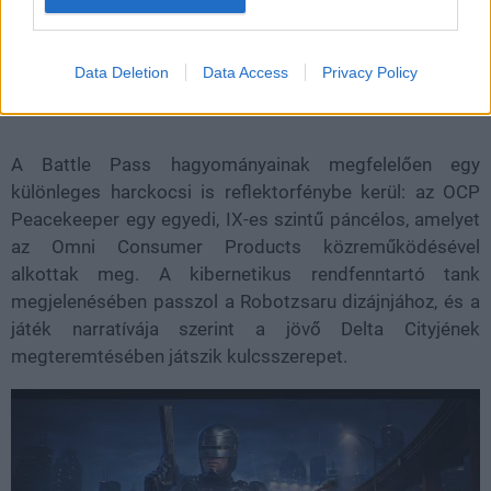
olyan ismerős figurák tűnnek még fel, mint a brutális
Leon Nash, a karrierista Bob Morton és a pusztítást
élvező Emil Antonowsky.
Data Deletion
Data Access
Privacy Policy
A Battle Pass hagyományainak megfelelően egy
különleges harckocsi is reflektorfénybe kerül: az OCP
Peacekeeper egy egyedi, IX-es szintű páncélos, amelyet
az Omni Consumer Products közreműködésével
alkottak meg. A kibernetikus rendfenntartó tank
megjelenésében passzol a Robotzsaru dizájnjához, és a
játék narratívája szerint a jövő Delta Cityjének
megteremtésében játszik kulcsszerepet.