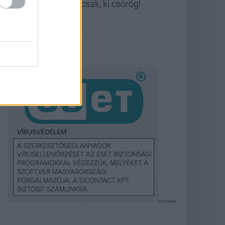
Nicsak, ki csörög!
Hirdetés