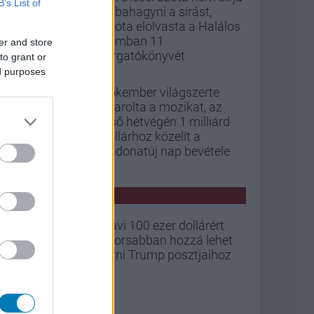
B’s List of
abbahagyni a sírást,
mióta elolvasta a Halálos
iramban 11
er and store
forgatókönyvét
to grant or
ed purposes
Pókember világszerte
letarolta a mozikat, az
első hétvégén 1 milliárd
dollárhoz közelít a
Vadonatúj nap bevétele
PCW HÍREK
Havi 100 ezer dollárért
gyorsabban hozzá lehet
férni Trump posztjaihoz