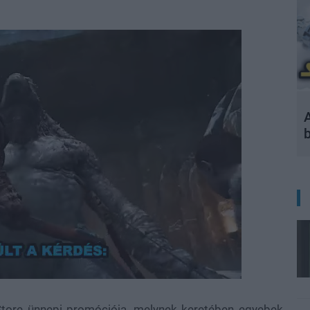
A
 Store ünnepi promóciója, melynek keretében egyebek