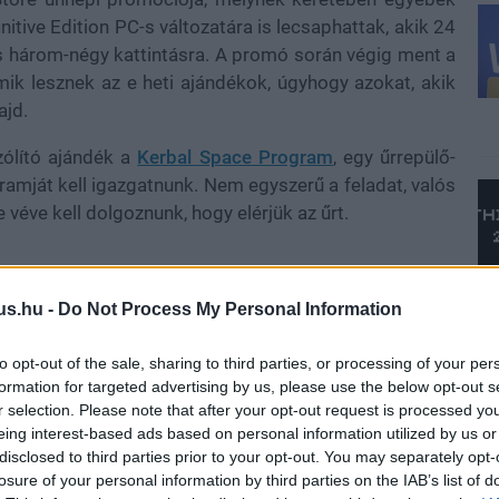
itive Edition PC-s változatára is lecsaphattak, akik 24
es három-négy kattintásra. A promó során végig ment a
 mik lesznek az e heti ajándékok, úgyhogy azokat, akik
ajd.
ólító ajándék a
Kerbal Space Program
, egy űrrepülő-
amját kell igazgatnunk. Nem egyszerű a feladat, valós
 véve kell dolgoznunk, hogy elérjük az űrt.
us.hu -
Do Not Process My Personal Information
oice
, a nagy sikerű taktikai akciójáték önállóan futható
n vadászhatunk mindenféle rosszakra. A lopakodás
to opt-out of the sale, sharing to third parties, or processing of your per
, és ha bejött, folytathatják a kalandozást a Shadow
formation for targeted advertising by us, please use the below opt-out s
r selection. Please note that after your opt-out request is processed y
eing interest-based ads based on personal information utilized by us or
enti linkekre kattintva juthattok el a legkönnyebben, és
disclosed to third parties prior to your opt-out. You may separately opt-
lace Ordert kell megnyomni a sikerhez.
losure of your personal information by third parties on the IAB’s list of