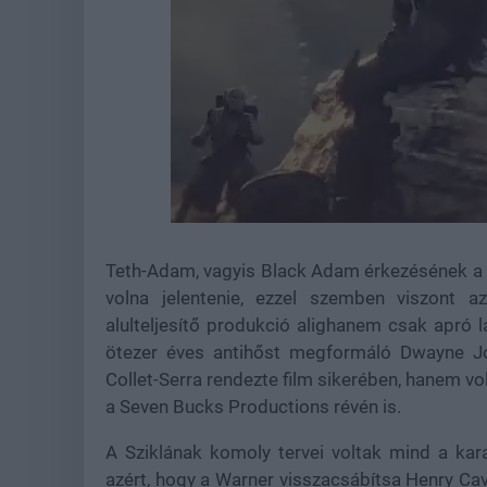
Loaded
:
Unmute
37.84%
Teth-Adam, vagyis Black Adam érkezésének a D
volna jelentenie, ezzel szemben viszont az
alulteljesítő produkció alighanem csak apró 
ötezer éves antihőst megformáló Dwayne J
Collet-Serra rendezte film sikerében, hanem vo
a Seven Bucks Productions révén is.
A Sziklának komoly tervei voltak mind a kara
azért, hogy a Warner visszacsábítsa Henry Cavill