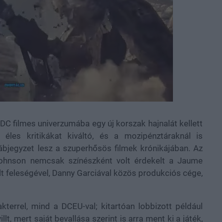
C filmes univerzumába egy új korszak hajnalát kellett
 éles kritikákat kiváltó, és a mozipénztáraknál is
lábjegyzet lesz a szuperhősös filmek krónikájában. Az
ohnson nemcsak színészként volt érdekelt a Jaume
lt feleségével, Danny Garciával közös produkciós cége,
kterrel, mind a DCEU-val; kitartóan lobbizott például
t, mert saját bevallása szerint is arra ment ki a játék,