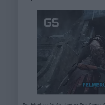
Loaded
:
Unmute
21.86%
Egy héttel ezelőtt ért véget az Epic Games