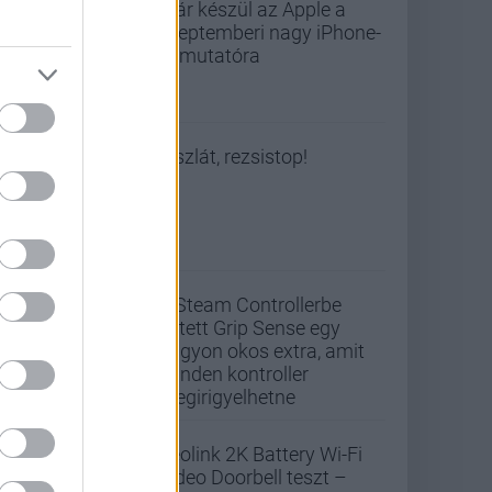
Már készül az Apple a
szeptemberi nagy iPhone-
bemutatóra
Viszlát, rezsistop!
A Steam Controllerbe
rejtett Grip Sense egy
nagyon okos extra, amit
minden kontroller
megirigyelhetne
Reolink 2K Battery Wi-Fi
Video Doorbell teszt –