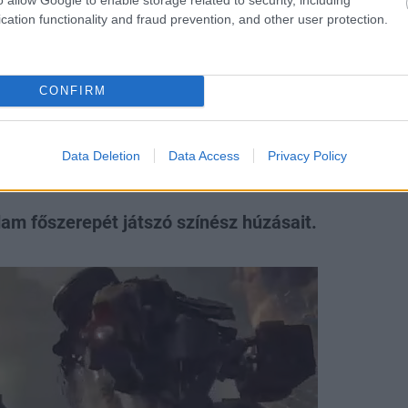
cation functionality and fraud prevention, and other user protection.
rejátszott abban, hogy
erúgta a port a
CONFIRM
Data Deletion
Data Access
Privacy Policy
dam főszerepét játszó színész húzásait.