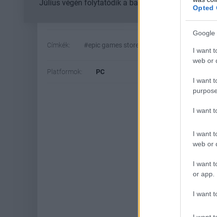
Július végén folytatódik a balatoni strandröplabda-
Opted 
Google 
Címkék:
#epic games store
#ingyen játék
I want t
web or d
Platformok:
PC
I want t
purpose
I want 
I want t
web or d
I want t
or app.
Hoz
I want t
I want t