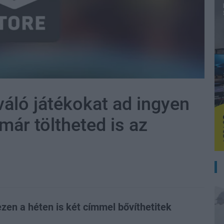
váló játékokat ad ingyen
már töltheted is az
ezen a héten is két címmel bővíthetitek