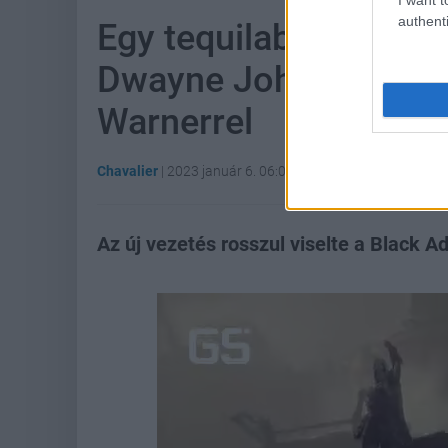
authenti
Egy tequilabár is köz
Dwayne Johnson össz
Warnerrel
Chavalier
|
2023 január 6. 06:01
Az új vezetés rosszul viselte a Black A