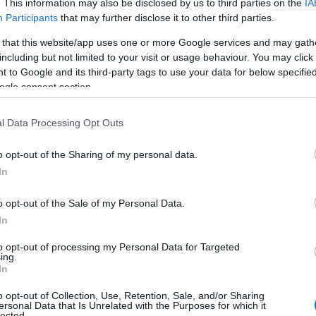
. This information may also be disclosed by us to third parties on the
IA
ékos, titkos szerepes játék jár majd.
Participants
that may further disclose it to other third parties.
 that this website/app uses one or more Google services and may gath
including but not limited to your visit or usage behaviour. You may click 
 to Google and its third-party tags to use your data for below specifi
ogle consent section.
en nem jön szembe GSO-n vagy a social médiában.
 neked a legjobbakat,
iratkozz fel hírlevelünkre!
l Data Processing Opt Outs
o opt-out of the Sharing of my personal data.
In
smertem és azt elfogadom.
o opt-out of the Sale of my Personal Data.
liratkozom
In
to opt-out of processing my Personal Data for Targeted
ing.
In
o opt-out of Collection, Use, Retention, Sale, and/or Sharing
ersonal Data that Is Unrelated with the Purposes for which it
b hangulata – Jön a második forduló! (X)
lected.