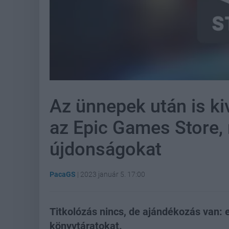
Az ünnepek után is ki
az Epic Games Store, 
újdonságokat
PacaGS
|
2023 január 5. 17:00
Titkolózás nincs, de ajándékozás van: 
könyvtáratokat.