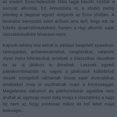
az eredeti Ecco-fejlesztők több tagja készíti, köztük a
sorozat alkotója, Ed Annunziata is, a stúdió pedig
jelenleg a Segával együtt dolgozik az Ecco jövőjén. A
hivatalos bemutató ezért erősen arra épít, hogy ezt ne
külsős újraértelmezésként, hanem a régi alkotók saját
visszatéréseként lehessen nézni.
Kapunk néhány mai extrát is, például beépített speedrun-
támogatást, achievementeket, ranglistákat, valamint
olyan meta kihívásokat, amelyek a klasszikus részeken
és az új játékon is átívelnek. Lesznek egyedi
pályakombinációk is, vagyis a játékosok különböző
részek szintjeiből rakhatnak össze saját útvonalakat,
amelyeket meg is oszthatnak majd a közösséggel.
Megjelenési dátumot és platformlistát egyelőre nem
árultak el, úgyhogy most még maga a visszatérés a nagy
hír, nem az, hogy pontosan mikor és hol lehet majd
belevágni.