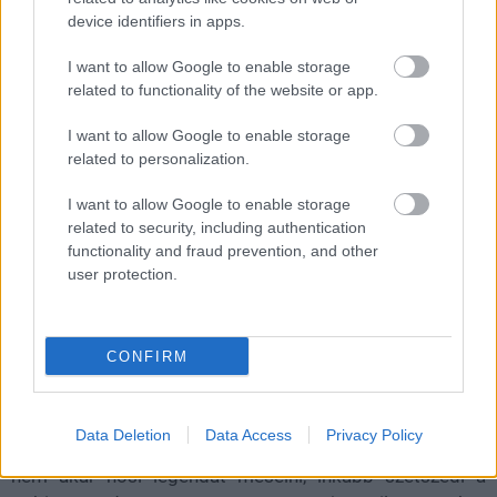
erdei íjászt. A stúdió hivatalos ismertetője szerint a
device identifiers in apps.
történet ott kap igazán lendületet, amikor Robin Hood
I want to allow Google to enable storage
egy csata után súlyosan megsebesül, és egy titokzatos
related to functionality of the website or app.
nő kezébe kerül, aki esélyt kínál neki a megváltásra.
I want to allow Google to enable storage
A filmet Michael Sarnoski írta és rendezte, vagyis az a
related to personalization.
rendező áll mögötte, aki a Piggel és a Hang nélkül Első
nap című filmmel már megmutatta, hogy jól érzi a nyers,
I want to allow Google to enable storage
related to security, including authentication
feszült, sötét tónusú történeteket. Jackman mellett
functionality and fraud prevention, and other
Jodie Comer, Bill Skarsgård, Murray Bartlett és Noah
user protection.
Jupe is szerepel a filmben, így az A24 nemcsak
hangulatban, hanem szereposztásban is erős csomagot
rakott össze.
CONFIRM
Data Deletion
Data Access
Privacy Policy
Az egész előzetesből az látszik, hogy ez a feldolgozás
nem akar hősi legendát mesélni, inkább szétszedi a