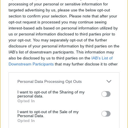
Július végén folytatódik a balatoni strandröplabda-
processing of your personal or sensitive information for
sorozat.
targeted advertising by us, please use the below opt-out
section to confirm your selection. Please note that after your
opt-out request is processed you may continue seeing
interest-based ads based on personal information utilized by
us or personal information disclosed to third parties prior to
Címkék:
#ecco the dolphin
your opt-out. You may separately opt-out of the further
disclosure of your personal information by third parties on the
IAB’s list of downstream participants. This information may
also be disclosed by us to third parties on the
IAB’s List of
Downstream Participants
that may further disclose it to other
third parties.
Please note that this website/app uses one or more Google
Personal Data Processing Opt Outs
services and may gather and store information including but
not limited to your visit or usage behaviour. You may click to
I want to opt-out of the Sharing of my
personal data.
Hozzászólások
grant or deny consent to Google and its third-party tags to
Opted In
use your data for below specified purposes in below Google
consent section.
I want to opt-out of the Sale of my
Personal Data.
Opted In
Véres, komor Robin Hoodként