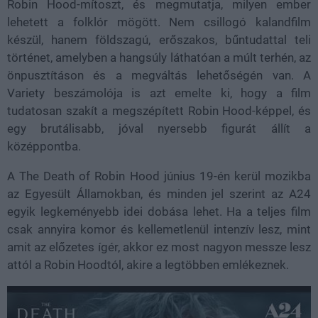
Robin Hood-mítoszt, és megmutatja, milyen ember
lehetett a folklór mögött. Nem csillogó kalandfilm
készül, hanem földszagú, erőszakos, bűntudattal teli
történet, amelyben a hangsúly láthatóan a múlt terhén, az
önpusztításon és a megváltás lehetőségén van. A
Variety beszámolója is azt emelte ki, hogy a film
tudatosan szakít a megszépített Robin Hood-képpel, és
egy brutálisabb, jóval nyersebb figurát állít a
középpontba.
A The Death of Robin Hood június 19-én kerül mozikba
az Egyesült Államokban, és minden jel szerint az A24
egyik legkeményebb idei dobása lehet. Ha a teljes film
csak annyira komor és kellemetlenül intenzív lesz, mint
amit az előzetes ígér, akkor ez most nagyon messze lesz
attól a Robin Hoodtól, akire a legtöbben emlékeznek.