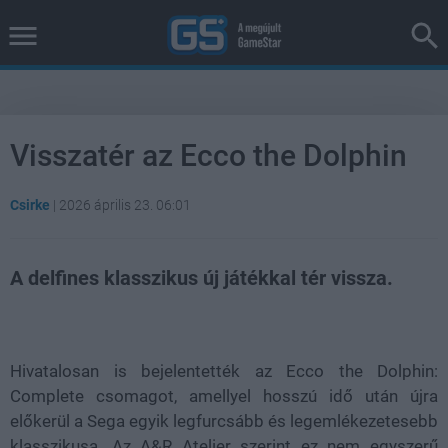
Visszatér az Ecco the Dolphin
Csirke
|
2026 április 23. 06:01
A delfines klasszikus új játékkal tér vissza.
Loaded
:
Unmute
37.42%
Hivatalosan is bejelentették az Ecco the Dolphin:
Complete csomagot, amellyel hosszú idő után újra
előkerül a Sega egyik legfurcsább és legemlékezetesebb
klasszikusa. Az A&R Atelier szerint ez nem egyszerű