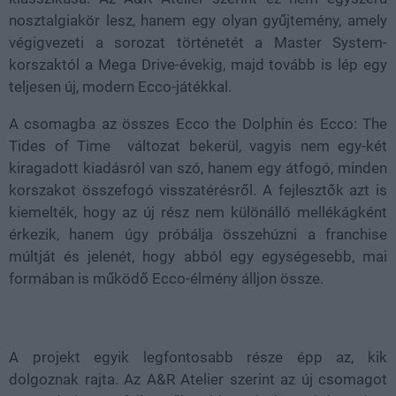
nosztalgiakör lesz, hanem egy olyan gyűjtemény, amely
végigvezeti a sorozat történetét a Master System-
korszaktól a Mega Drive-évekig, majd tovább is lép egy
teljesen új, modern Ecco-játékkal.
A csomagba az összes Ecco the Dolphin és Ecco: The
Tides of Time változat bekerül, vagyis nem egy-két
kiragadott kiadásról van szó, hanem egy átfogó, minden
korszakot összefogó visszatérésről. A fejlesztők azt is
kiemelték, hogy az új rész nem különálló mellékágként
érkezik, hanem úgy próbálja összehúzni a franchise
múltját és jelenét, hogy abból egy egységesebb, mai
formában is működő Ecco-élmény álljon össze.
A projekt egyik legfontosabb része épp az, kik
dolgoznak rajta. Az A&R Atelier szerint az új csomagot