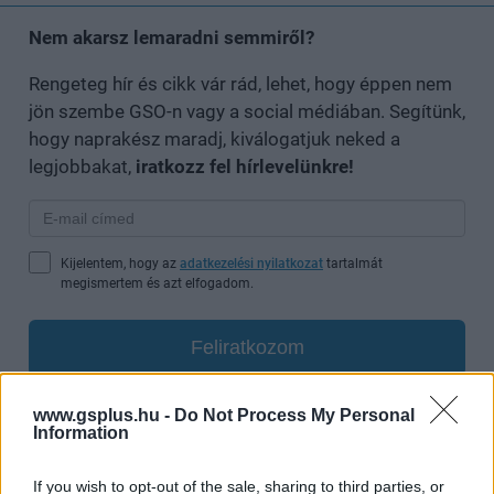
Nem akarsz lemaradni semmiről?
Rengeteg hír és cikk vár rád, lehet, hogy éppen nem
jön szembe GSO-n vagy a social médiában. Segítünk,
hogy naprakész maradj, kiválogatjuk neked a
legjobbakat,
iratkozz fel hírlevelünkre!
Kijelentem, hogy az
adatkezelési nyilatkozat
tartalmát
megismertem és azt elfogadom.
Feliratkozom
www.gsplus.hu -
Do Not Process My Personal
Information
SMASH by Meló-Diák: Homok, zene és a nyár legjobb
hangulata – Jön a második forduló! (X)
If you wish to opt-out of the sale, sharing to third parties, or