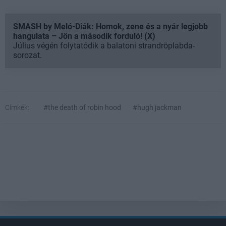
SMASH by Meló-Diák: Homok, zene és a nyár legjobb
hangulata – Jön a második forduló! (X)
Július végén folytatódik a balatoni strandröplabda-
sorozat.
Címkék:
#the death of robin hood
#hugh jackman