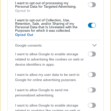
I want to opt-out of processing my
tér vissza Hugh Jackman, itt az
Personal Data for Targeted Advertising.
Opted In
első előzetes
I want to opt-out of Collection, Use,
Retention, Sale, and/or Sharing of my
Personal Data that Is Unrelated with the
Csirke
|
2026 április 22. 18:17
Purposes for which it was collected.
Opted Out
Google consents
Az A24 filmje júniusban mutatja meg a legenda
I want to allow Google to enable storage
legsötétebb arcát.
related to advertising like cookies on web or
device identifiers in apps.
Loaded
:
Unmute
21.02%
I want to allow my user data to be sent to
Nem a megszokott Robin Hoodot hozza a The Death of
Google for online advertising purposes.
Robin Hood, ezt az A24 előzetese már az első
I want to allow Google to send me
képkockákkal világossá teszi. Hugh Jackman itt nem a
personalized advertising.
romantikus népi hős, hanem egy megtört, megöregedett,
véres múltját cipelő törvényenkívüli, aki inkább idézi egy
I want to allow Google to enable storage
középkori Old Man Logan hangulatát, mint a klasszikus
related to analytics like cookies on web or