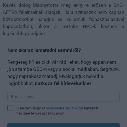
Kevés dolog bizonyította még ennyire erősen a SAG-
AFTRA félelmeinek alapjait. Ha a színészek nem kapnak
biztosítékokat hangjuk és küllemük felhasználásával
kapcsolatban, akkor a Fortnite NPC-k lesznek a
legkisebb gondjaink.
Nem akarsz lemaradni semmiről?
Rengeteg hír és cikk vár rád, lehet, hogy éppen nem
jön szembe GSO-n vagy a social médiában. Segítünk,
hogy naprakész maradj, kiválogatjuk neked a
legjobbakat,
iratkozz fel hírlevelünkre!
Kijelentem, hogy az
adatkezelési nyilatkozat
tartalmát
megismertem és azt elfogadom.