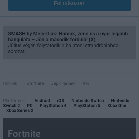
Feliratkozom
SMASH by Meló-Diák: Homok, zene és a nyár legjobb
hangulata – Jön a második forduló! (X)
Július végén folytatódik a balatoni strandröplabda-
sorozat.
Címkék:
#fortnite
#epic games
#ai
Platformok:
Android
iOS
Nintendo Switch
Nintendo
Switch 2
PC
PlayStation 4
PlayStation 5
Xbox One
Xbox Series X
Fortnite