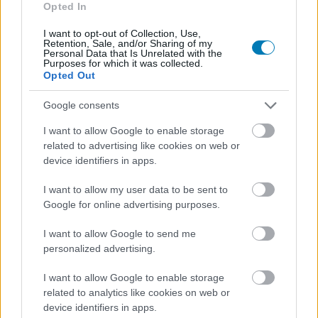
Opted In
Hunter_GS
|
2025 június 4. 16:33
I want to opt-out of Collection, Use,
Retention, Sale, and/or Sharing of my
Personal Data that Is Unrelated with the
Purposes for which it was collected.
Hamarosan az extra játékmódok alkotói is
Opted Out
teljes hozzáférést kapnak majd az Epic Games
AI eszköztárához.
Google consents
I want to allow Google to enable storage
Loaded
:
Unmute
21.86%
related to advertising like cookies on web or
device identifiers in apps.
A generatív algoritmusokkal megtámogatott Darth
Vader NPC csak a hab a tortán. Az Epic Games ugyanis
I want to allow my user data to be sent to
Google for online advertising purposes.
az elmúlt hónapokban keményen dolgozott egy AI
keretrendszer felépítésén, amit ők Persona Device-nak
I want to allow Google to send me
hívnak, és ami hamarosan belekerül majd a Fortnite
personalized advertising.
szerkesztőfelületébe.
I want to allow Google to enable storage
A tegnapi State of Unreal 2025 kezdetben arról szólt,
related to analytics like cookies on web or
device identifiers in apps.
hogy az olyan elképesztő mesélők, mind a CD Projekt