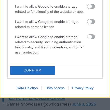
RED, milyen lenyűgöző technológiákat használhatnak
I want to allow Google to enable storage
majd a
The Witcher 4 életrehívásához
. Aztán gyorsan
related to functionality of the website or app.
átlöktek minket a generatív mocsárba.
I want to allow Google to enable storage
related to personalization.
I want to allow Google to enable storage
Ha megbotránkoztatott, hogy Darth Vader fuckolt egy
related to security, including authentication
velőset, akkor most csukd be a füled, mert a Persona
functionality and fraud prevention, and other
Device hamarosan elérhető lesz az Unreal Editor for
user protection.
Fortnite motor minden felhasználójának. A Darth Vadert
hajtó technológiával bárki szabadon mozgó, beszélő és
reagáló NPC-ket építhet majd játékmódjaiba.
CONFIRM
Epic has announced that they will allow creators to
creator AI characters with their own personalities
Data Deletion
Data Access
Privacy Policy
via the Persona Device
#StateOfUnreal
pic.twitter.com/HxBKMSYFo9
— Games Showcase (@gwrldgames)
June 3, 2025