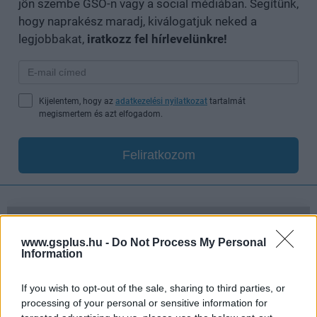
jön szembe GSO-n vagy a social médiában. Segítünk,
hogy naprakész maradj, kiválogatjuk neked a
legjobbakat,
iratkozz fel hírlevelünkre!
Kijelentem, hogy az
adatkezelési nyilatkozat
tartalmát
megismertem és azt elfogadom.
Feliratkozom
SMASH by Meló-Diák: Homok, zene és a nyár legjobb
hangulata – Jön a második forduló! (X)
www.gsplus.hu -
Do Not Process My Personal
Július végén folytatódik a balatoni strandröplabda-
Information
sorozat.
If you wish to opt-out of the sale, sharing to third parties, or
processing of your personal or sensitive information for