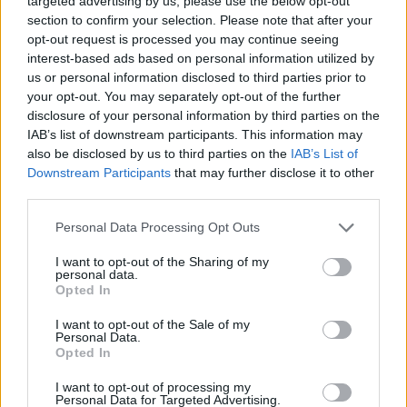
targeted advertising by us, please use the below opt-out
section to confirm your selection. Please note that after your
Címkék:
#humble bundle
#humble choice
opt-out request is processed you may continue seeing
interest-based ads based on personal information utilized by
us or personal information disclosed to third parties prior to
Platformok:
PC
your opt-out. You may separately opt-out of the further
disclosure of your personal information by third parties on the
IAB’s list of downstream participants. This information may
also be disclosed by us to third parties on the
IAB’s List of
Downstream Participants
that may further disclose it to other
third parties.
Please note that this website/app uses one or more Google
Personal Data Processing Opt Outs
services and may gather and store information including but
Hozzászólások
not limited to your visit or usage behaviour. You may click to
I want to opt-out of the Sharing of my
personal data.
grant or deny consent to Google and its third-party tags to
Opted In
use your data for below specified purposes in below Google
consent section.
I want to opt-out of the Sale of my
A Fortnite AI Darth Vadere csak
Personal Data.
Opted In
a kezdet volt
I want to opt-out of processing my
Personal Data for Targeted Advertising.