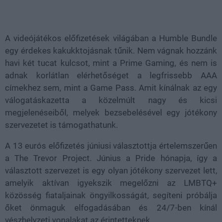
Loaded
:
Unmute
38.26%
A videójátékos előfizetések világában a Humble Bundle
egy érdekes kakukktojásnak tűnik. Nem vágnak hozzánk
havi két tucat kulcsot, mint a Prime Gaming, és nem is
adnak korlátlan elérhetőséget a legfrissebb AAA
címekhez sem, mint a Game Pass. Amit kínálnak az egy
válogatáskazetta a közelmúlt nagy és kicsi
megjelenéseiből, melyek bezsebelésével egy jótékony
szervezetet is támogathatunk.
A 13 eurós előfizetés júniusi választottja értelemszerűen
a The Trevor Project. Június a Pride hónapja, így a
választott szervezet is egy olyan jótékony szervezet lett,
amelyik aktívan igyekszik megelőzni az LMBTQ+
közösség fiataljainak öngyilkosságát, segíteni próbálja
őket önmaguk elfogadásában és 24/7-ben kínál
vészhelyzeti vonalakat az érintetteknek.