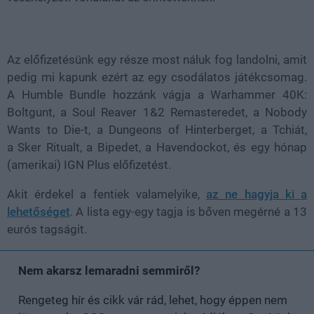
Az előfizetésünk egy része most náluk fog landolni, amit
pedig mi kapunk ezért az egy csodálatos játékcsomag.
A Humble Bundle hozzánk vágja a Warhammer 40K:
Boltgunt, a Soul Reaver 1&2 Remasteredet, a Nobody
Wants to Die-t, a Dungeons of Hinterberget, a Tchiát,
a Sker Ritualt, a Bipedet, a Havendockot, és egy hónap
(amerikai) IGN Plus előfizetést.
Akit érdekel a fentiek valamelyike,
az ne hagyja ki a
lehetőséget
. A lista egy-egy tagja is bőven megérné a 13
eurós tagságit.
Nem akarsz lemaradni semmiről?
Rengeteg hír és cikk vár rád, lehet, hogy éppen nem