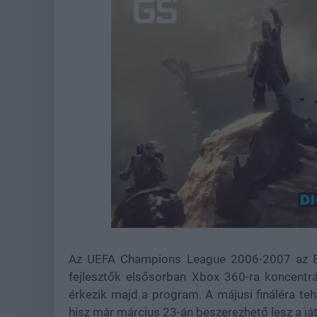
Loaded
:
Unmute
38.26%
Az UEFA Champions League 2006-2007 az EA á
fejlesztők elsősorban Xbox 360-ra koncentr
érkezik majd a program. A májusi fináléra teh
hisz már március 23-án beszerezhető lesz a já