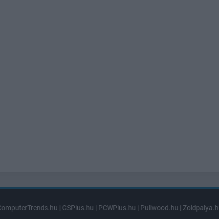
ComputerTrends.hu
|
GSPlus.hu
|
PCWPlus.hu
|
Puliwood.hu
|
Zoldpalya.h