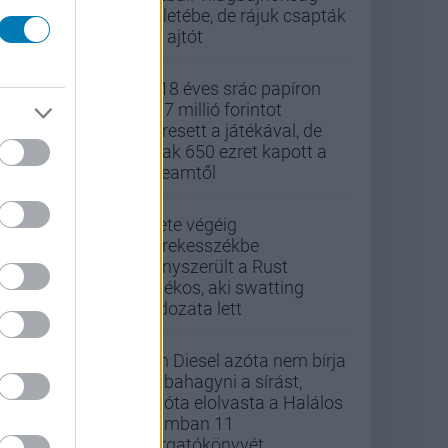
üzletébe, de rájuk csapták
az ajtót
A 18 éves srác papíron
437 millió forintot
keresett a játékával, de
csak 650 ezret kapott a
Steamtől
Élete végéig
kerekesszékbe
kényszerült a Rust
játékos, aki swatting
áldozata lett
Vin Diesel azóta nem bírja
abbahagyni a sírást,
mióta elolvasta a Halálos
iramban 11
forgatókönyvét