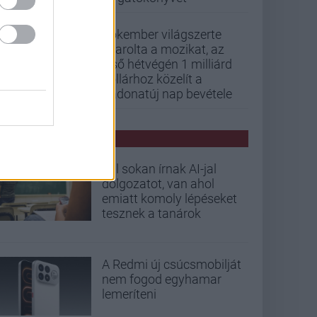
Pókember világszerte
letarolta a mozikat, az
első hétvégén 1 milliárd
dollárhoz közelít a
Vadonatúj nap bevétele
PCW HÍREK
Túl sokan írnak AI-jal
dolgozatot, van ahol
emiatt komoly lépéseket
tesznek a tanárok
A Redmi új csúcsmobilját
nem fogod egyhamar
lemeríteni