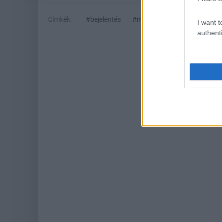
Címkék:
#bejelentés
#megjelenés
I want t
authenti