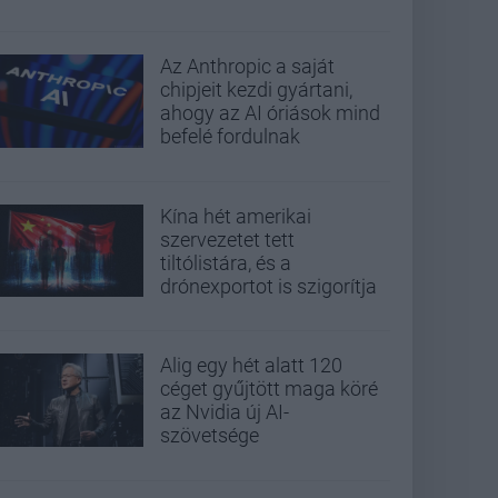
Az Anthropic a saját
chipjeit kezdi gyártani,
ahogy az AI óriások mind
befelé fordulnak
Kína hét amerikai
szervezetet tett
tiltólistára, és a
drónexportot is szigorítja
Alig egy hét alatt 120
céget gyűjtött maga köré
az Nvidia új AI-
szövetsége