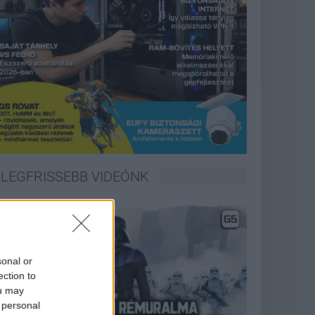
LEGFRISSEBB VIDEÓNK
sonal or
ection to
ou may
 personal