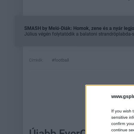
SMASH by Meló-Diák: Homok, zene és a nyár legjob
Július végén folytatódik a balatoni strandröplabda-
Címkék:
#football
www.gspl
If you wish 
sensitive in
confirm you
continue se
Újabb EverQuest kieg