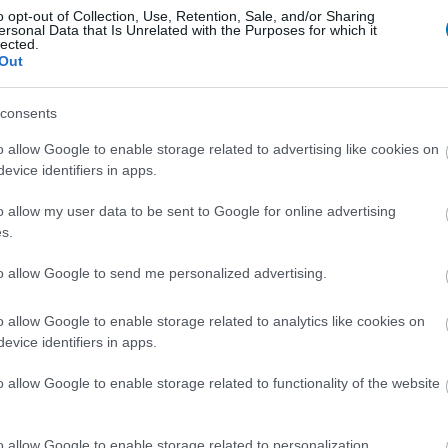
o opt-out of Collection, Use, Retention, Sale, and/or Sharing
ersonal Data that Is Unrelated with the Purposes for which it
lected.
Out
consents
o allow Google to enable storage related to advertising like cookies on
ntertainment MMORPG játékának 13. kiegészítője lesz.
evice identifiers in apps.
lapáttal a készítők, mivel február 13-án jelenik majd
, 29.99 dolláros áron. Az expansion végre a hajózás
o allow my user data to be sent to Google for online advertising
tengereket is bejárhatják majd a játékosok, ahol akár
s.
j földrészt is belepakolnak majd, így elmondható, hogy
to allow Google to send me personalized advertising.
o allow Google to enable storage related to analytics like cookies on
evice identifiers in apps.
b hangulata – Jön a második forduló! (X)
o allow Google to enable storage related to functionality of the website
sorozat.
o allow Google to enable storage related to personalization.