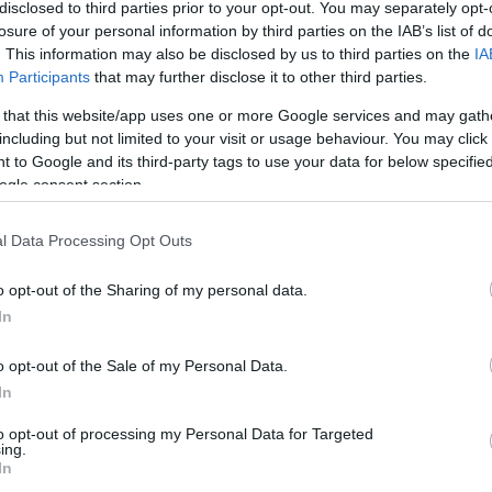
disclosed to third parties prior to your opt-out. You may separately opt-
losure of your personal information by third parties on the IAB’s list of
. This information may also be disclosed by us to third parties on the
IA
Participants
that may further disclose it to other third parties.
A
 that this website/app uses one or more Google services and may gath
gészítőt kapott már, ám most a legújabb, szám
including but not limited to your visit or usage behaviour. You may click 
aptunk hírt.
 to Google and its third-party tags to use your data for below specifi
ogle consent section.
l Data Processing Opt Outs
o opt-out of the Sharing of my personal data.
In
o opt-out of the Sale of my Personal Data.
In
to opt-out of processing my Personal Data for Targeted
ing.
In