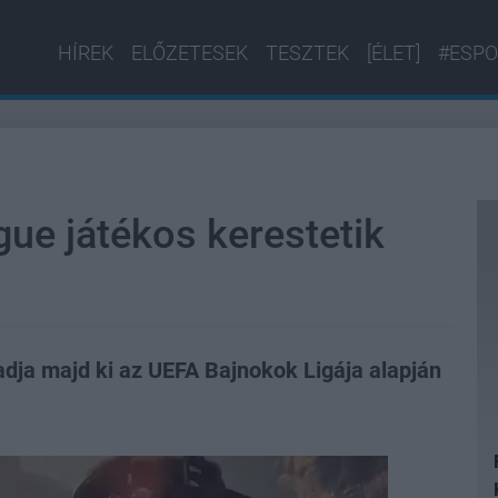
HÍREK
ELŐZETESEK
TESZTEK
[ÉLET]
#ESPO
e játékos kerestetik
adja majd ki az UEFA Bajnokok Ligája alapján