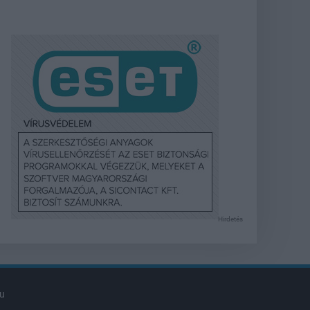
Hirdetés
u