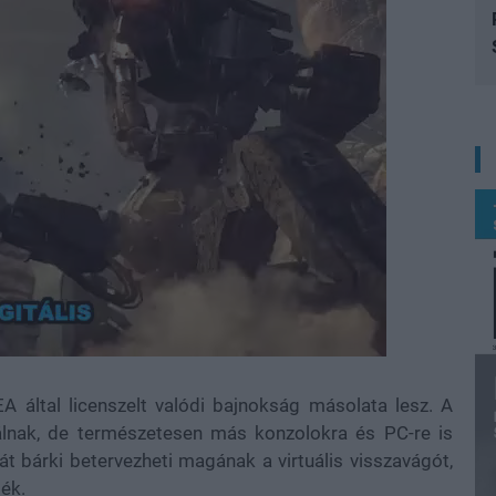
ltal licenszelt valódi bajnokság másolata lesz. A
álnak, de természetesen más konzolokra és PC-re is
át bárki betervezheti magának a virtuális visszavágót,
ték.