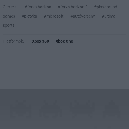
Címkék:
#forza horizon
#forza horizon 2
#playground
games
#pletyka
#microsoft
#autóverseny
#ultima
sports
Platformok:
Xbox 360
Xbox One