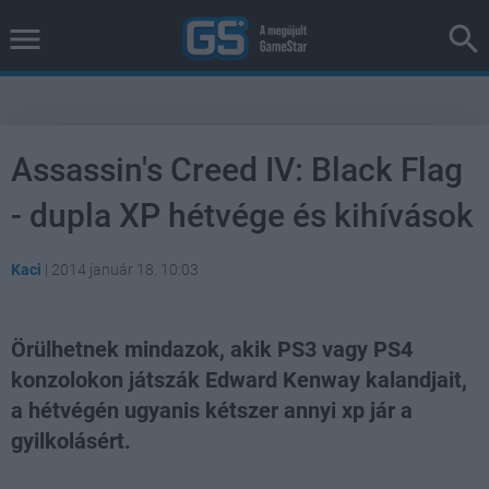
Assassin's Creed IV: Black Flag
- dupla XP hétvége és kihívások
Kaci
|
2014 január 18. 10:03
Örülhetnek mindazok, akik PS3 vagy PS4
konzolokon játszák Edward Kenway kalandjait,
a hétvégén ugyanis kétszer annyi xp jár a
gyilkolásért.
Loaded
:
Unmute