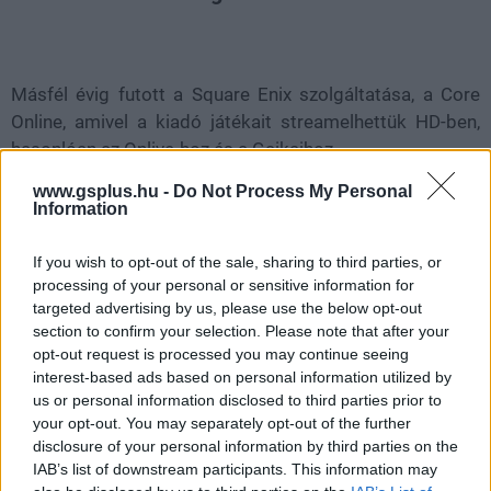
Loaded
:
Unmute
21.86%
Másfél évig futott a Square Enix szolgáltatása, a Core
Online, amivel a kiadó játékait streamelhettük HD-ben,
hasonlóan az Onlive-hoz és a Gaikaihoz.
www.gsplus.hu -
Do Not Process My Personal
A
Gaikait a Sony hasznosította
, az OnLive úgy-ahogy
Information
még életben van, a
Core Online
-nak így nem maradt már
hely a piacon. A Square Enix igazából már nem most,
If you wish to opt-out of the sale, sharing to third parties, or
hanem novemberben lelőtte a szolgáltatást, de a
processing of your personal or sensitive information for
hivatalos közleményt csak most adták ki. A szolgáltatás
targeted advertising by us, please use the below opt-out
végig csak kísérleti jelleggel futott, napi húsz perceket
section to confirm your selection. Please note that after your
opt-out request is processed you may continue seeing
játszhattunk ingyen vagy havi 2,99 dollárért korlátlanul,
interest-based ads based on personal information utilized by
de mivel csak a kiadó játékai voltak elérhetőek rajta, nem
us or personal information disclosed to third parties prior to
tudtak nagy közönséget megragadni, ehhez az
ingyen
your opt-out. You may separately opt-out of the further
Hitman: Blood Money
sem volt elég. Mindenki, aki aktív
disclosure of your personal information by third parties on the
előfizetéssel rendelkezett a november 29-i bezárás után,
IAB’s list of downstream participants. This information may