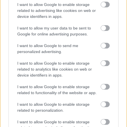
I want to allow Google to enable storage
Forza Horizon 2 - még idén
related to advertising like cookies on web or
device identifiers in apps.
jöhet
I want to allow my user data to be sent to
Google for online advertising purposes.
szada
|
2014 január 17. 21:10
I want to allow Google to send me
personalized advertising.
Régóta halljuk már, hogy készülhet a Forza
I want to allow Google to enable storage
Horizon folytatása, úgyhogy kezdjük elhinni.
related to analytics like cookies on web or
Újabb bizonyítékok jöttek.
device identifiers in apps.
Loaded
:
Unmute
I want to allow Google to enable storage
44.99%
related to functionality of the website or app.
Az Ultima Sports nevű sportautókat gyártó cég -
I want to allow Google to enable storage
melynek járművei például a
Forza 4
-ben és a
Forza 5
-ben
related to personalization.
is feltűntek - egy Facebook posztban közölte a világgal,
hogy meghosszabbította a szerződését a Microsofttal.
I want to allow Google to enable storage