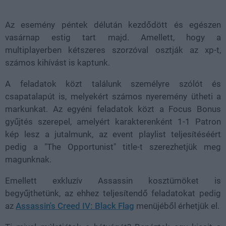
44.99%
Az esemény péntek délután kezdődött és egészen
vasárnap estig tart majd. Amellett, hogy a
multiplayerben kétszeres szorzóval osztják az xp-t,
számos kihívást is kaptunk.
A feladatok közt találunk személyre szólót és
csapatalapút is, melyekért számos nyeremény ütheti a
markunkat. Az egyéni feladatok közt a Focus Bonus
gyűjtés szerepel, amelyért karakterenként 1-1 Patron
kép lesz a jutalmunk, az event playlist teljesítéséért
pedig a "The Opportunist" title-t szerezhetjük meg
magunknak.
Emellett exkluzív Assassin kosztümöket is
begyűjthetünk, az ehhez teljesítendő feladatokat pedig
az
Assassin's Creed IV: Black Flag
menüjéből érhetjük el.