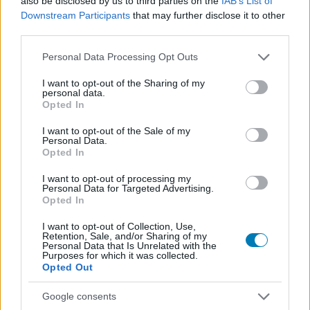
also be disclosed by us to third parties on the
IAB’s List of
visszakapja a pénzét.
Downstream Participants
that may further disclose it to other
third parties.
Please note that this website/app uses one or more Google
Personal Data Processing Opt Outs
SMASH by Meló-Diák: Homok, zene és a nyár legjobb
services and may gather and store information including but
hangulata – Jön a második forduló! (X)
not limited to your visit or usage behaviour. You may click to
I want to opt-out of the Sharing of my
Július végén folytatódik a balatoni strandröplabda-
personal data.
grant or deny consent to Google and its third-party tags to
sorozat.
Opted In
use your data for below specified purposes in below Google
consent section.
I want to opt-out of the Sale of my
Personal Data.
Opted In
Címkék:
#square enix
#stream
#core online
I want to opt-out of processing my
Personal Data for Targeted Advertising.
#szolgáltatás
#vége
Opted In
I want to opt-out of Collection, Use,
Retention, Sale, and/or Sharing of my
Personal Data that Is Unrelated with the
Purposes for which it was collected.
Opted Out
Google consents