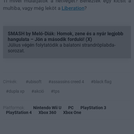
Ti mivel múlatjátok a hétvégét? Benéztek egy kicsit a
multiba, vagy még leköt a
Liberation
?
SMASH by Meló-Diák: Homok, zene és a nyár legjobb
hangulata – Jön a második forduló! (X)
Július végén folytatódik a balatoni strandröplabda-
sorozat.
Címkék:
#ubisoft
#assassins creed 4
#black flag
#dupla xp
#akció
#tps
Platformok:
Nintendo Wii U
PC
PlayStation 3
PlayStation 4
Xbox 360
Xbox One