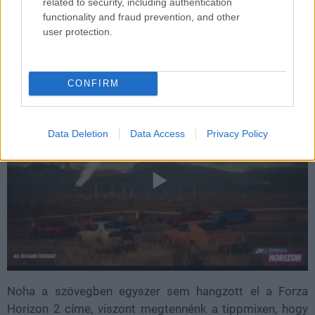
related to security, including authentication
Ez önmagában még nem lenne elég bizonyíték arra, hogy
functionality and fraud prevention, and other
user protection.
máris jön az új
Forza
, az időközben eltávolított
közleményben viszont azt is olvashattuk, hogy a
szerződés egy idén megjelenő videojátékra vonatkozik.
CONFIRM
Data Deletion
Data Access
Privacy Policy
Noha a szövegben egyszer sem hangzott el a Forza
Horizon 2 címe, viszont megtennénk a tippmixen, hogy