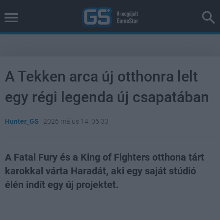
A Tekken arca új otthonra lelt
egy régi legenda új csapatában
Hunter_GS
|
2026 május 14. 06:33
A Fatal Fury és a King of Fighters otthona tárt
karokkal várta Haradát, aki egy saját stúdió
élén indít egy új projektet.
Loaded
:
Unmute
38.26%