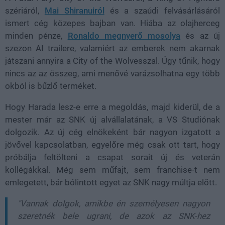
szériáról,
Mai Shiranuiról
és a szaúdi felvásárlásáról
ismert cég közepes bajban van. Hiába az olajherceg
minden pénze,
Ronaldo megnyerő mosolya
és az új
szezon AI trailere, valamiért az emberek nem akarnak
játszani annyira a City of the Wolvesszal. Úgy tűnik, hogy
nincs az az összeg, ami menővé varázsolhatna egy több
okból is bűzlő terméket.
Hogy Harada lesz-e erre a megoldás, majd kiderül, de a
mester már az SNK új alvállalatának, a VS Studiónak
dolgozik. Az új cég elnökeként bár nagyon izgatott a
jövővel kapcsolatban, egyelőre még csak ott tart, hogy
próbálja feltölteni a csapat sorait új és veterán
kollégákkal. Még sem műfajt, sem franchise-t nem
emlegetett, bár bólintott egyet az SNK nagy múltja előtt.
"Vannak dolgok, amikbe én személyesen nagyon
szeretnék bele ugrani, de azok az SNK-hez