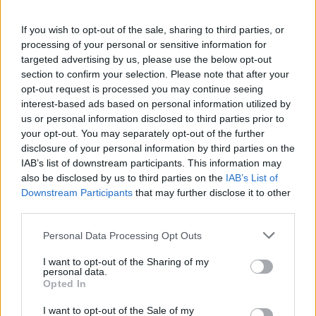
SMASH by Meló-Diák: Homok, zene és a nyár legjobb
If you wish to opt-out of the sale, sharing to third parties, or
hangulata – Jön a második forduló! (X)
processing of your personal or sensitive information for
Július végén folytatódik a balatoni strandröplabda-
sorozat.
targeted advertising by us, please use the below opt-out
section to confirm your selection. Please note that after your
opt-out request is processed you may continue seeing
interest-based ads based on personal information utilized by
us or personal information disclosed to third parties prior to
Címkék:
your opt-out. You may separately opt-out of the further
#katsuhiro harada
#snk
#verekedős játék
disclosure of your personal information by third parties on the
IAB’s list of downstream participants. This information may
also be disclosed by us to third parties on the
IAB’s List of
Downstream Participants
that may further disclose it to other
third parties.
Please note that this website/app uses one or more Google
Personal Data Processing Opt Outs
services and may gather and store information including but
not limited to your visit or usage behaviour. You may click to
I want to opt-out of the Sharing of my
personal data.
grant or deny consent to Google and its third-party tags to
Opted In
Hozzászólások
use your data for below specified purposes in below Google
consent section.
I want to opt-out of the Sale of my