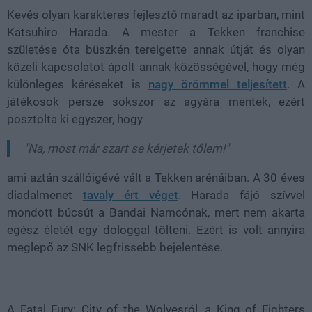
Kevés olyan karakteres fejlesztő maradt az iparban, mint
Katsuhiro Harada. A mester a Tekken franchise
születése óta büszkén terelgette annak útját és olyan
közeli kapcsolatot ápolt annak közösségével, hogy még
különleges kéréseket is
nagy örömmel teljesített
. A
játékosok persze sokszor az agyára mentek, ezért
posztolta ki egyszer, hogy
"Na, most már szart se kérjetek tőlem!"
ami aztán szállóigévé vált a Tekken arénáiban. A 30 éves
diadalmenet
tavaly ért véget
. Harada fájó szívvel
mondott búcsút a Bandai Namcónak, mert nem akarta
egész életét egy dologgal tölteni. Ezért is volt annyira
meglepő az SNK legfrissebb bejelentése.
A Fatal Fury: City of the Wolvesról, a King of Fighters