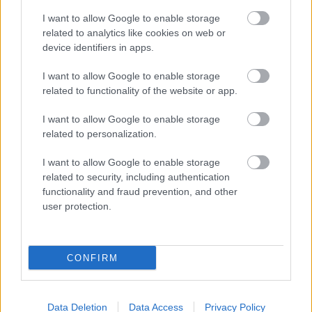
hallottam már az a jellegzetes sikolyt, amelyet a
I want to allow Google to enable storage
hollywoodi produkciók 1951 óta használnak, méghozzá
related to analytics like cookies on web or
device identifiers in apps.
jellegzetesen humoros helyzetekben. A Wilhelm-sikolyról
beszélek, amely most egészen váratlan helyen bukkant
I want to allow Google to enable storage
elő.
related to functionality of the website or app.
A május 4-én debütált második generációs
Steam
I want to allow Google to enable storage
Controller
tulajdonosai az elmúlt napokban furcsa
related to personalization.
felfedezést tettek, ha a vezérlőt leejtik, a jól ismert sikoly
I want to allow Google to enable storage
hallatszik belőle. Fontos tudni, hogy ez nem minden
related to security, including authentication
alkalommal csalogatható elő belőle, és úgy tűnik, van
functionality and fraud prevention, and other
valamiféle cooldown is, de a jelenség némi kitartással
user protection.
reprodukálható.
CONFIRM
Az egész egy
Reddit-poszttal
indult, amelyben valaki
arról számolt be, hogy amikor az ágyra dobta a
Data Deletion
Data Access
Privacy Policy