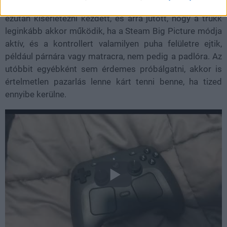
kontrollerét, az váratlanul felsikított. A felhasználó
ezután kísérletezni kezdett, és arra jutott, hogy a trükk
leginkább akkor működik, ha a Steam Big Picture módja
aktív, és a kontrollert valamilyen puha felületre ejtik,
például párnára vagy matracra, nem pedig a padlóra. Az
utóbbit egyébként sem érdemes próbálgatni, akkor is
értelmetlen pazarlás lenne kárt tenni benne, ha tized
ennyibe kerülne.