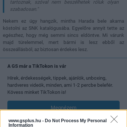
tartoznak, szóval nem beszélhetek róluk olyan
szabadosan."
Nekem ez úgy hangzik, mintha Harada bele akarna
kóstolni az SNK katalógusába. Egyelőre annyit tette az
egészhez, hogy még semmi sincs eldöntve. Mi várunk
majd türelemmel, mert bármi is lesz ebből az
összeállásból, az biztosan érdekes lesz.
A GS már a TikTokon is vár
Hírek, érdekességek, tippek, ajánlók, unboxing,
hardveres videók, minden, ami 1-2 percbe belefér.
Kövess minket TikTokon is!
Megnézem
www.gsplus.hu -
Do Not Process My Personal
Information