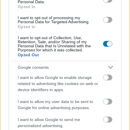
Personal Data.
Opted In
Nagyon sokan fogják
I want to opt-out of processing my
Personal Data for Targeted Advertising.
szándékosan leejteni a Steam
Opted In
Controllerüket, hogy hallják,
I want to opt-out of Collection, Use,
Retention, Sale, and/or Sharing of my
Personal Data that Is Unrelated with the
ahogy sikít
Purposes for which it was collected.
Opted Out
Chavalier
|
2026 május 13. 18:02
Google consents
I want to allow Google to enable storage
related to advertising like cookies on web or
Nem vicc, a Valve mérnökei belecsempészték
device identifiers in apps.
Hollywood leghíresebb sikolyát a kontrollerbe.
I want to allow my user data to be sent to
Loaded
:
Unmute
Google for online advertising purposes.
21.86%
I want to allow Google to send me
Ma tanultam egy új szót. Nincs annyi ujja az egész
personalized advertising.
szomszédságnak, ahány filmben és sorozatban