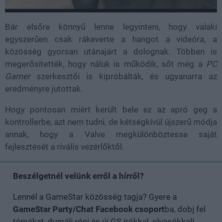
Bár elsőre könnyű lenne legyinteni, hogy valaki
egyszerűen csak rákeverte a hangot a videóra, a
közösség gyorsan utánajárt a dolognak. Többen is
megerősítették, hogy náluk is működik, sőt még a
PC
Gamer
szerkesztői is kipróbálták, és ugyanarra az
eredményre jutottak.
Hogy pontosan miért került bele ez az apró geg a
kontrollerbe, azt nem tudni, de kétségkívül újszerű módja
annak, hogy a Valve megkülönböztesse saját
fejlesztését a rivális vezérlőktől.
Beszélgetnél velünk erről a hírről?
Lennél a GameStar közösség tagja? Gyere a
GameStar Party/Chat Facebook csoport
ba, dobj fel
témákat, dumálj régi és új GS írókkal, olvasókkal!