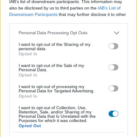
IAB’s list of downstream participants. This information may
Csirke
|
2026 június 11. 11:20
also be disclosed by us to third parties on the
IAB’s List of
Downstream Participants
that may further disclose it to other
third parties.
A PlayStation a Konzolvilágnak erősítette meg
a jó hírt.
Please note that this website/app uses one or more Google
Personal Data Processing Opt Outs
services and may gather and store information including but
not limited to your visit or usage behaviour. You may click to
I want to opt-out of the Sharing of my
Loaded
:
Unmute
21.86%
personal data.
grant or deny consent to Google and its third-party tags to
Opted In
use your data for below specified purposes in below Google
Úgy tűnik, végre megvan az egyik legfontosabb hazai
consent section.
I want to opt-out of the Sale of my
információ a
Marvel's Wolverine
-ről: magyar felirattal
Personal Data.
Opted In
jelenik meg az Insomniac Games régóta várt
akciójátéka. A hírt
a Konzolvilág osztotta meg elsőként,
I want to opt-out of processing my
Personal Data for Targeted Advertising.
miután állításuk szerint a PlayStation megerősítette
Opted In
feléjük, hogy a játék rendelkezni fog magyar
lokalizációval.
I want to opt-out of Collection, Use,
Retention, Sale, and/or Sharing of my
Personal Data that Is Unrelated with the
Purposes for which it was collected.
Opted Out