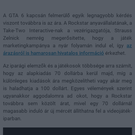
A GTA 6 kapcsán felmerülő egyik legnagyobb kérdés
viszont továbbra is az ára. A Rockstar anyavállalatának, a
Take-Two Interactive-nak a vezérigazgatója, Strauss
Zelnick nemrég megerősítette, hogy a játék
marketingkampánya a nyár folyamán indul el, így
az
árazásról is hamarosan hivatalos információ
érkezhet.
Az iparági elemzők és a játékosok többsége arra számít,
hogy az alapkiadás 70 dollárba kerül majd, míg a
különleges kiadások ára megközelítheti vagy akár meg
is haladhatja a 100 dollárt. Egyes vélemények szerint
ugyanakkor aggodalomra ad okot, hogy a Rockstar
továbbra sem közölt árat, mivel egy 70 dollárnál
magasabb induló ár új mércét állíthatna fel a videojáték-
iparban.