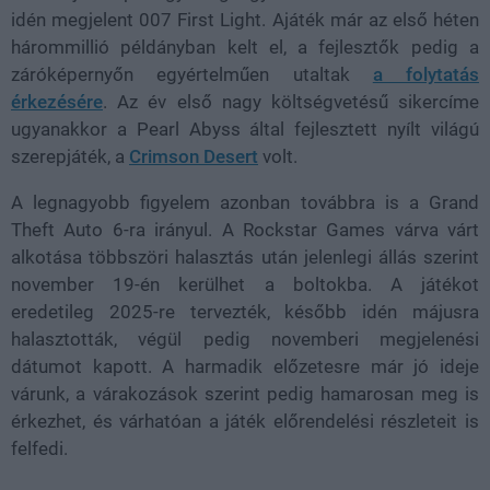
idén megjelent 007 First Light. Ajáték már az első héten
hárommillió példányban kelt el, a fejlesztők pedig a
záróképernyőn egyértelműen utaltak
a folytatás
érkezésére
. Az év első nagy költségvetésű sikercíme
ugyanakkor a Pearl Abyss által fejlesztett nyílt világú
szerepjáték, a
Crimson Desert
volt.
A legnagyobb figyelem azonban továbbra is a Grand
Theft Auto 6-ra irányul. A Rockstar Games várva várt
alkotása többszöri halasztás után jelenlegi állás szerint
november 19-én kerülhet a boltokba. A játékot
eredetileg 2025-re tervezték, később idén májusra
halasztották, végül pedig novemberi megjelenési
dátumot kapott. A harmadik előzetesre már jó ideje
várunk, a várakozások szerint pedig hamarosan meg is
érkezhet, és várhatóan a játék előrendelési részleteit is
felfedi.