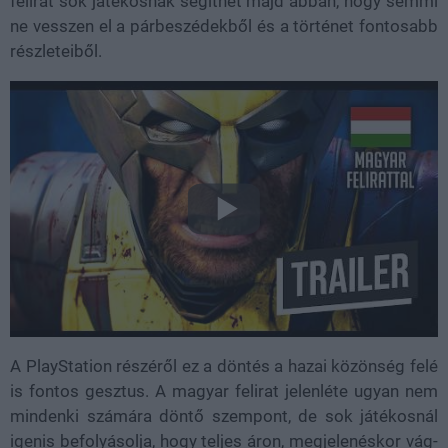
felirat sok játékosnak segíthet majd abban, hogy semmi
ne vesszen el a párbeszédekből és a történet fontosabb
részleteiből.
A PlayStation részéről ez a döntés a hazai közönség felé
is fontos gesztus. A magyar felirat jelenléte ugyan nem
mindenki számára döntő szempont, de sok játékosnál
igenis befolyásolja, hogy teljes áron, megjelenéskor vág-