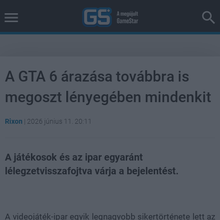
A GTA 6 árazása továbbra is
megoszt lényegében mindenkit
Rixon
|
2026 június 11. 20:11
A játékosok és az ipar egyaránt
lélegzetvisszafojtva várja a bejelentést.
Loaded
:
Unmute
38.26%
A videojáték-ipar egyik legnagyobb sikertörténete lett az