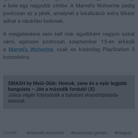
e bele egy nagyobb címbe. A Marvel's Wolverine pedig
pontosan az a játék, amelynél a lokalizáció extra lökést
adhat a vásárlási kedvnek.
A megjelenésre sem kell már egyébként nagyon sokat
várni, egészen pontosan szeptember 15-én érkezik
a
Marvel's Wolverine
, csak és kizárólag PlayStation 5
konzolokra.
SMASH by Meló-Diák: Homok, zene és a nyár legjobb
hangulata – Jön a második forduló! (X)
Július végén folytatódik a balatoni strandröplabda-
sorozat.
Címkék:
#marvel's wolverine
#insomniac games
#magyar