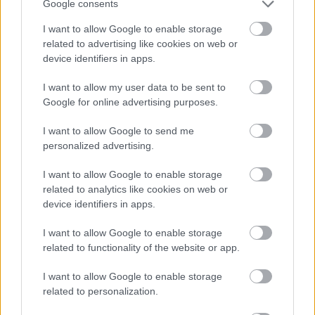
Google consents
I want to allow Google to enable storage
related to advertising like cookies on web or
device identifiers in apps.
I want to allow my user data to be sent to
Google for online advertising purposes.
I want to allow Google to send me
personalized advertising.
Mi is külön rákérdeztünk a dologra a magyar PlayStation
I want to allow Google to enable storage
helyét átvevő, és immár a hazai disztribúciót és
related to analytics like cookies on web or
kommunikációt intéző lengyel Plaionnál, és azt a választ
device identifiers in apps.
kaptuk, hogy valóban magyar feliratra számíthatunk
I want to allow Google to enable storage
(próbáltuk egyébként azt is kideríteni, hogy ha már
related to functionality of the website or app.
Collector's kiadást biztosan nem kap a játék, legalább
egy dedikált PS5 kontroller jönni fog-e, de erről egyelőre
I want to allow Google to enable storage
nincsenek infóink).
related to personalization.