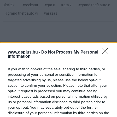
Címkék:
#rockstar
#gta 6
#gta vi
#grand theft auto 6
#grand theft auto vi
#árazás
www.gsplus.hu -
Do Not Process My Personal
Information
If you wish to opt-out of the sale, sharing to third parties, or
Hozzászólások
processing of your personal or sensitive information for
targeted advertising by us, please use the below opt-out
section to confirm your selection. Please note that after your
opt-out request is processed you may continue seeing
Hivatalos: magyar felirattal
interest-based ads based on personal information utilized by
us or personal information disclosed to third parties prior to
érkezik a Marvel's Wolverine
your opt-out. You may separately opt-out of the further
disclosure of your personal information by third parties on the