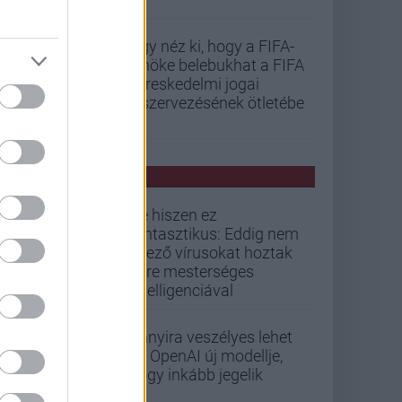
Úgy néz ki, hogy a FIFA-
elnöke belebukhat a FIFA
kereskedelmi jogai
kiszervezésének ötletébe
PCW HÍREK
De hiszen ez
fantasztikus: Eddig nem
létező vírusokat hoztak
létre mesterséges
intelligenciával
Annyira veszélyes lehet
az OpenAI új modellje,
hogy inkább jegelik