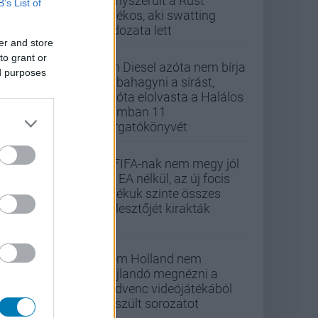
kényszerült a Rust
B’s List of
játékos, aki swatting
áldozata lett
er and store
to grant or
Vin Diesel azóta nem bírja
ed purposes
abbahagyni a sírást,
mióta elolvasta a Halálos
iramban 11
forgatókönyvét
A FIFA-nak nem megy jól
az EA nélkül, az új focis
játékuk szinte összes
fejlesztőjét kirakták
Tom Holland nem
hajlandó megnézni a
kedvenc videójátékából
készült sorozatot