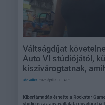
Váltságdíjat követeln
Auto VI stúdiójától, 
kiszivárogtatnak, ami
Chavalier
|
2026 április 11. 14:02
Kibertámadás érhette a Rockstar Games
stúdió és az anyavállalata egyelőre hall