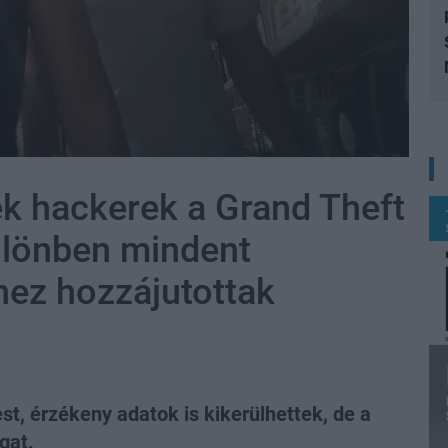
ek hackerek a Grand Theft
különben mindent
hez hozzájutottak
t, érzékeny adatok is kikerülhettek, de a
gat.