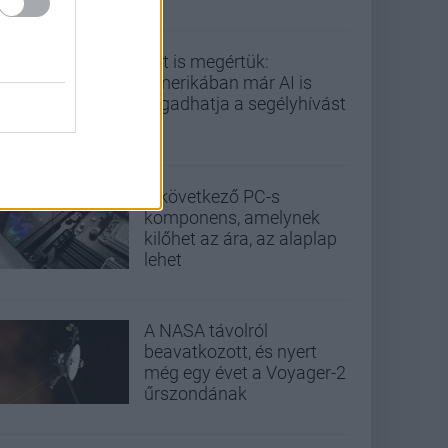
Ezt is megértük:
Amerikában már AI is
fogadhatja a segélyhívást
A következő PC-s
komponens, amelynek
kilőhet az ára, az alaplap
lehet
A NASA távolról
beavatkozott, és nyert
még egy évet a Voyager-2
űrszondának