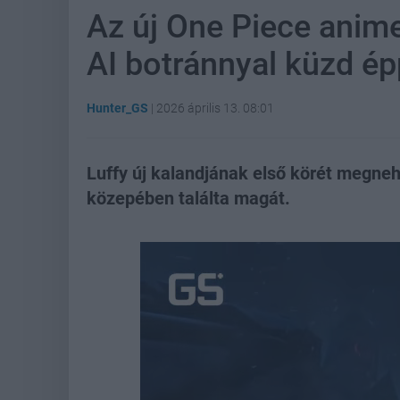
Az új One Piece anime
AI botránnyal küzd é
Hunter_GS
|
2026 április 13. 08:01
Luffy új kalandjának első körét megneh
közepében találta magát.