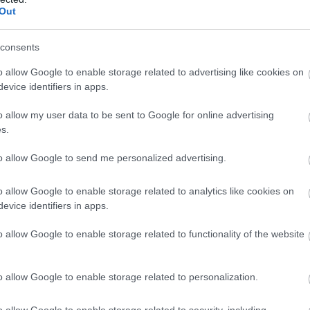
Out
liratkozom
consents
o allow Google to enable storage related to advertising like cookies on
evice identifiers in apps.
o allow my user data to be sent to Google for online advertising
b hangulata – Jön a második forduló! (X)
s.
sorozat.
to allow Google to send me personalized advertising.
o allow Google to enable storage related to analytics like cookies on
#grand theft auto vi
#gta6
#gtavi
#hackertámadás
evice identifiers in apps.
o allow Google to enable storage related to functionality of the website
o allow Google to enable storage related to personalization.
o allow Google to enable storage related to security, including