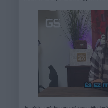
Loade
Unmute
80.89
Úgy tűnik, ismét hackerek célkeresztjébe kerü