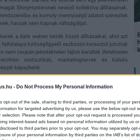
 magát ShinyHuntersnek nevező kollektíva állításainak.
ó rendszereibe, és komoly mennyiségű adatot szereztek
nek, hacsak nem kapnak váltságdíjat.
E
kerek a dark weben tették közzé állításaikat, ahol azt
t felhőalapú költségfigyelő eszközön keresztül jutottak
 nem csupán jelentéktelen fájlok kerültek illetéktelen
költési statisztikák, marketingtervek és külsős
észét képezhetik.
us.hu -
Do Not Process My Personal Information
várják a Rockstar reakcióját, különben állításuk szerint
to opt-out of the sale, sharing to third parties, or processing of your per
akár forráskódokat is. Egyelőre nincs bizonyíték arra,
formation for targeted advertising by us, please use the below opt-out s
 személyes adatok is veszélybe kerültek volna, de az
r selection. Please note that after your opt-out request is processed y
k számára, hogy érdemes frissíteniük a jelszavaikat és
eing interest-based ads based on personal information utilized by us or
dig nem tették.
disclosed to third parties prior to your opt-out. You may separately opt-
losure of your personal information by third parties on the IAB’s list of
n, hogy nem ez az első komoly incidens a stúdió körül.