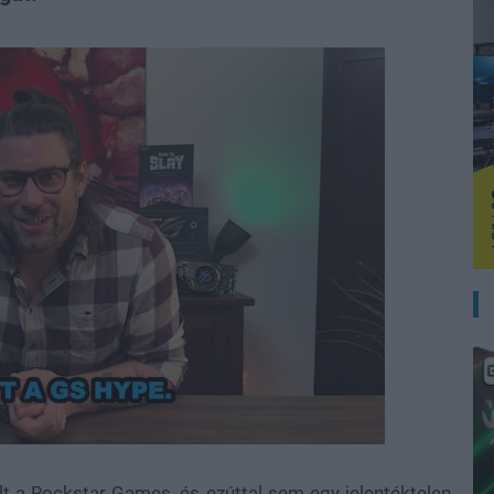
d
:
%
lt a Rockstar Games, és ezúttal sem egy jelentéktelen