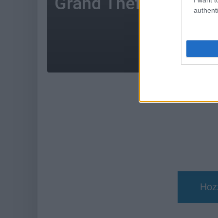
Grand Theft Auto VI
authenti
AMI 
Hoz