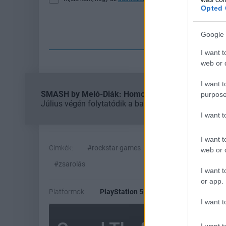
Opted 
Fe
Google 
I want t
web or d
I want t
SMASH by Meló-Diák: Homok, zene és a nyár legjob
purpose
Július végén folytatódik a balatoni strandröplabda-
I want 
I want t
Címkék:
#rockstar games
#grand theft auto 6
web or d
#zsarolás
I want t
or app.
Platformok:
PlayStation 5
Xbox Series X
I want t
I want t