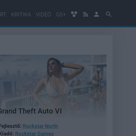
RT
KRITIKA
VIDEÓ
GS+
Grand Theft Auto VI
Fejlesztő:
Rockstar North
Kiadó:
Rockstar Games