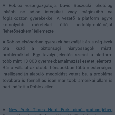
A
Roblox
vezérigazgatója,
David Baszucki
lehetőleg
inkább ne adjon interjúkat vagy méginkább ne
foglalkozzon gyerekekkel. A vezető a platform egyre
komolyabb méreteket öltő
pedofilproblémáját
"lehetőségként"
jellemezte
A Roblox elsősorban gyerekek használják és a cég évek
óta küzd a biztonsági hiányosságok miatti
problémákkal. Egy tavalyi jelentés szerint a platform
több mint 13 000 gyermekbántalmazási esetet
jelentett.
Bár a vállalat az utóbbi hónapokban több mesterséges
intelligencián alapuló megoldást vetett be, a probléma
továbbra is fennáll és
idén már több amerikai állam is
pert indított a Roblox ellen.
A
New York Times
Hard Fork című podcastjében