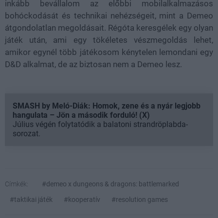
inkább bevállalom az előbbi mobilalkalmazásos
bohóckodását és technikai nehézségeit, mint a Demeo
átgondolatlan megoldásait. Régóta keresgélek egy olyan
játék után, ami egy tökéletes vészmegoldás lehet,
amikor egynél több játékosom kénytelen lemondani egy
D&D alkalmat, de az biztosan nem a Demeo lesz.
SMASH by Meló-Diák: Homok, zene és a nyár legjobb
hangulata – Jön a második forduló! (X)
Július végén folytatódik a balatoni strandröplabda-
sorozat.
Címkék:
#demeo x dungeons & dragons: battlemarked
#taktikai játék
#kooperatív
#resolution games