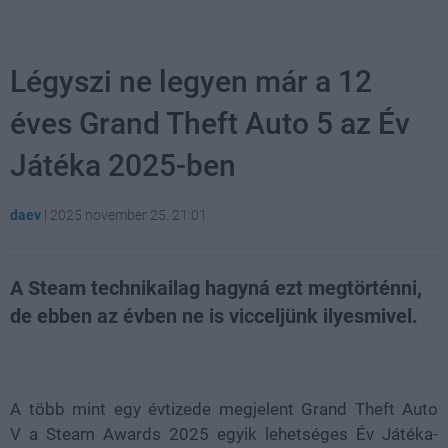
Légyszi ne legyen már a 12
éves Grand Theft Auto 5 az Év
Játéka 2025-ben
daev
|
2025 november 25. 21:01
A Steam technikailag hagyná ezt megtörténni,
de ebben az évben ne is vicceljünk ilyesmivel.
Loaded
:
Unmute
21.86%
A több mint egy évtizede megjelent
Grand Theft Auto
V
a
Steam Awards 2025
egyik lehetséges Év Játéka-