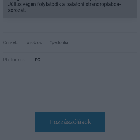
Július végén folytatódik a balatoni strandröplabda-
sorozat.
Címkék:
#roblox
#pedofília
Platformok:
PC
Hozzászólások