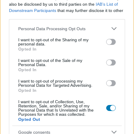
játékra gyakorolt hatásaitól.
also be disclosed by us to third parties on the
IAB’s List of
Downstream Participants
that may further disclose it to other
Ez hatványozottan nagy problémává válik, ha egyedül
third parties.
játszanál, mert ebben az esetben a főhősöd mellé három
Please note that this website/app uses one or more Google
Personal Data Processing Opt Outs
csatlóst kapsz, akiket még csak szintezni sem tudsz,
services and may gather and store information including but
eltaposva ezzel a testreszabhatóság látszatának utolsó
not limited to your visit or usage behaviour. You may click to
I want to opt-out of the Sharing of my
personal data.
maradékát is. A csatákban legalább csak egy nagy
grant or deny consent to Google and its third-party tags to
Opted In
probléma van (erre mindjárt kitérek), de azt leszámítva
use your data for below specified purposes in below Google
consent section.
kártyákon kapjuk a varázslatainkat és képességeinket,
I want to opt-out of the Sale of my
Personal Data.
melyeket elhasználva pörgetjük a Divine Smite-okat,
Opted In
Fireballokat és a többi klasszikus D&D képességeket.
I want to opt-out of processing my
Maguk a csaták kifejezetten izzasztóak tudnak lenni, és
Personal Data for Targeted Advertising.
itt meg is látszik, hogy hol van a Resolution tervezőinek
Opted In
erőssége. A srácok nagyon ügyesek abban, hogy
I want to opt-out of Collection, Use,
komplex harctereket és okosan összerakott
Retention, Sale, and/or Sharing of my
Personal Data that Is Unrelated with the
dungeonoket építsenek, de a matekhoz már kevésbé
Purposes for which it was collected.
értenek.
Opted Out
Google consents