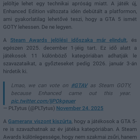
jelöltje lehet egy technikai apróság miatt. A játék új,
Enhanced Edition
változata idén debütált a platformon,
ami gyakorlatilag lehetővé teszi, hogy a GTA 5 ismét
GOTY lehessen. De ne legyen.
A
Steam Awards
jelölési időszaka már elindult
, és
egészen
2025. december 1-jéig
tart. Ez idő alatt a
játékosok
11 különböző kategóriában
adhatják le
szavazataikat, a győzteseket pedig
2026. január 3-án
hirdetik ki.
Lmao, we can vote on
#GTAV
as Steam GOTY,
because Enhanced came out this year.
pic.twitter.com/ljPOkgeuer
— PLTytus (@PLTytus)
November 24, 2025
A
Gameranx
viszont kiszúrta
, hogy a játékosok a
GTA 5-
re is szavazhatnak az év játéka kategóriában
. A Steam
Awards különlegessége, hogy
nem szakmai zsűri
, hanem