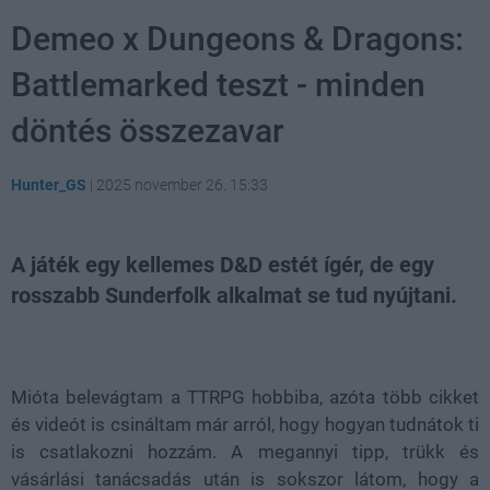
Demeo x Dungeons & Dragons:
Battlemarked teszt - minden
döntés összezavar
Hunter_GS
|
2025 november 26. 15:33
A játék egy kellemes D&D estét ígér, de egy
rosszabb Sunderfolk alkalmat se tud nyújtani.
Loaded
:
Unmute
21.86%
Mióta belevágtam a TTRPG hobbiba, azóta több cikket
és videót is csináltam már arról, hogy hogyan tudnátok ti
is csatlakozni hozzám. A megannyi tipp, trükk és
vásárlási tanácsadás után is sokszor látom, hogy a