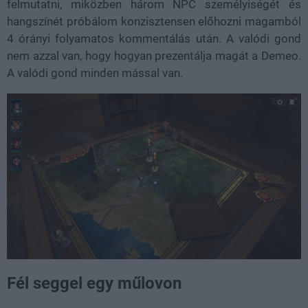
felmutatni, miközben három NPC személyiségét és
hangszínét próbálom konzisztensen előhozni magamból
4 órányi folyamatos kommentálás után. A valódi gond
nem azzal van, hogy hogyan prezentálja magát a Demeo.
A valódi gond minden mással van.
Fél seggel egy műlovon