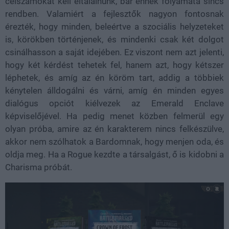
célszámokat kell eltalálnunk, bár ennek folyamata sincs
rendben. Valamiért a fejlesztők nagyon fontosnak
érezték, hogy minden, beleértve a szociális helyzeteket
is, körökben történjenek, és mindenki csak két dolgot
csinálhasson a saját idejében. Ez viszont nem azt jelenti,
hogy két kérdést tehetek fel, hanem azt, hogy kétszer
léphetek, és amíg az én köröm tart, addig a többiek
kénytelen álldogálni és várni, amíg én minden egyes
dialógus opciót kiélvezek az Emerald Enclave
képviselőjével. Ha pedig menet közben felmerül egy
olyan próba, amire az én karakterem nincs felkészülve,
akkor nem szólhatok a Bardomnak, hogy menjen oda, és
oldja meg. Ha a Rogue kezdte a társalgást, ő is kidobni a
Charisma próbát.