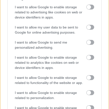
I want to allow Google to enable storage
related to advertising like cookies on web or
device identifiers in apps.
I want to allow my user data to be sent to
Google for online advertising purposes.
I want to allow Google to send me
personalized advertising.
I want to allow Google to enable storage
A D&D-ben minden támadásnál dobnod kell egy 20
related to analytics like cookies on web or
device identifiers in apps.
oldalú kockával, hozzá kell adnod karaktered releváns
módosítóid, és össze kell vetned az eredményt az
I want to allow Google to enable storage
ellenfél védelmével, hogy megállapíthasd, eltaláltad-e azt
related to functionality of the website or app.
vagy sem. A Demeo úgy döntött, hogy ezt a mechanikát
leegyszerűsíti három állapotra: találat, kritikus találat,
I want to allow Google to enable storage
related to personalization.
kritikusan bukás. Akik szeretik a TTRPG-k matekos
részét, azok már sejthetik, hogy mi itt a probléma.
I want to allow Google to enable storage