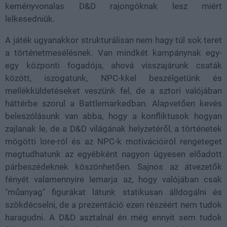
keményvonalas D&D rajongóknak lesz miért
lelkesedniük.
A játék ugyanakkor strukturálisan nem hagy túl sok teret
a történetmesélésnek. Van mindkét kampánynak egy-
egy központi fogadója, ahová visszajárunk csaták
között, iszogatunk, NPC-kkel beszélgetünk és
mellékküldetéseket veszünk fel, de a sztori valójában
háttérbe szorul a Battlemarkedban. Alapvetően kevés
beleszólásunk van abba, hogy a konfliktusok hogyan
zajlanak le, de a D&D világának helyzetéről, a történetek
mögötti lore-ról és az NPC-k motivációiról rengeteget
megtudhatunk az egyébként nagyon ügyesen előadott
párbeszédeknek köszönhetően. Sajnos az átvezetők
fényét valamennyire lemarja az, hogy valójában csak
"műanyag" figurákat látunk statikusan álldogálni és
szökdécselni, de a prezentáció ezen részéért nem tudok
haragudni. A D&D asztalnál én még ennyit sem tudok