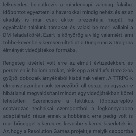
lelkesedés beleütközik a mindennapi valóság falaiba:
időpontot egyeztetni a haverokkal mindig nehéz, és ez az
akadály is már csak akkor prezentálja magát, ha
egyáltalán találunk társakat és valaki be meri vállalni a
DM feladatkörét. Ezért is könyörög a világ valamiért, ami
többé-kevésbé sikeresen ülteti át a Dungeons & Dragons
élményét videójátékos formába.
Rengeteg kísérlet volt erre az elmúlt évtizedekben, és
persze én is hallom azokat, akik épp a Baldur's Gate 3-as
gyűjtői dobozaik árnyékából kiabálnak velem. A TTRPG-k
élménye azonban sok tényezőből áll össze, és egyszerre
hibátlanul megvalósítani mindet egy videójátékban közel
lehetetlen. Szerencsére a taktikus, többszereplős
csatározás technikai szempontból a legkönnyebben
adaptálható része ennek a hobbinak, erre pedig volt is
már bőséggel sikeres és kevésbé sikeres kísérletek is.
Az, hogy a Resolution Games projektje melyik csoportba