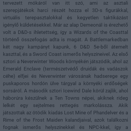
tervezett mókáról van itt szó, ami az asztali
szerepjátékok harci részét hozza el 3D-s figurákkal,
virtuális terepasztalokkal és kegyetlen taktikázást
igénylő küldetésekkel. Már az alap Demeonál is érezhető
volt a D&D-s ihletettség, így a Wizards of the Coasttal
történő összefogás adta is magát. A Battlemarkedban
két nagy kampányt kapunk, 6 D&D 5e-ből átemelt
kaszttal, és a Sword Coast ismerős helyszíneivel. Az első
sztori a Neverwinter Woods környékén játszódik, ahol az
Emerald Enclave (természetvédő druidák és vadászok
céhe) elfjei és Neverwinter városának hadserege egy
puskaporos hordón ülve tárgyal a környéki erdőségek
sorsáról. A második sztori Icewind Dale körül zajlik, ahol
háborúra készülnek a Ten Towns népei, akiknek rideg
lelkét egy sejtelmes rettegés markolássza. Akik
játszottak az ötödik kiadás Lost Mine of Phandelver és a
Rime of the Frost Maiden kalandjaival, azok találkozni
fognak ismerős helyszínekkel és NPC-kkel, így a