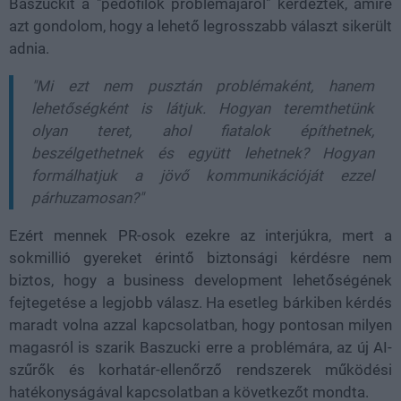
Baszuckit a "pedofilok problémájáról" kérdezték, amire
azt gondolom, hogy a lehető legrosszabb választ sikerült
adnia.
"Mi ezt nem pusztán problémaként, hanem
lehetőségként is látjuk. Hogyan teremthetünk
olyan teret, ahol fiatalok építhetnek,
beszélgethetnek és együtt lehetnek? Hogyan
formálhatjuk a jövő kommunikációját ezzel
párhuzamosan?"
Ezért mennek PR-osok ezekre az interjúkra, mert a
sokmillió gyereket érintő biztonsági kérdésre nem
biztos, hogy a business development lehetőségének
fejtegetése a legjobb válasz. Ha esetleg bárkiben kérdés
maradt volna azzal kapcsolatban, hogy pontosan milyen
magasról is szarik Baszucki erre a problémára, az új AI-
szűrők és korhatár-ellenőrző rendszerek működési
hatékonyságával kapcsolatban a következőt mondta.