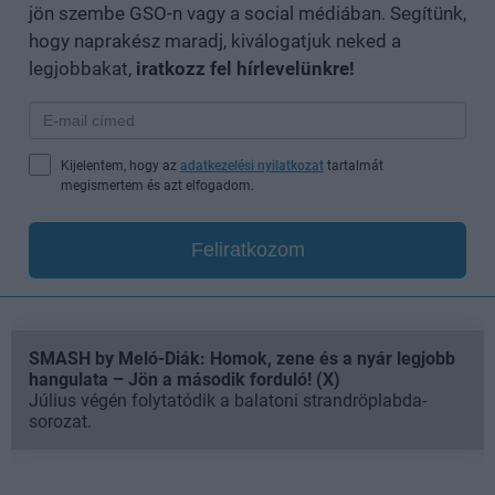
jön szembe GSO-n vagy a social médiában. Segítünk,
hogy naprakész maradj, kiválogatjuk neked a
legjobbakat,
iratkozz fel hírlevelünkre!
Kijelentem, hogy az
adatkezelési nyilatkozat
tartalmát
megismertem és azt elfogadom.
Feliratkozom
SMASH by Meló-Diák: Homok, zene és a nyár legjobb
hangulata – Jön a második forduló! (X)
Július végén folytatódik a balatoni strandröplabda-
sorozat.