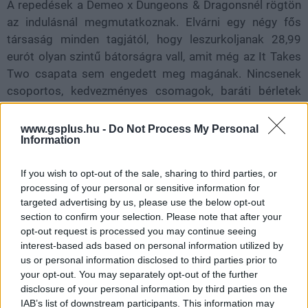
A repedések a Demeo x Dungeons & Dragonsnél rögtön
az indulásnál megmutatkoznak. Elvárni egy négy fős
társaság minden tagjától, hogy leszurkoljanak 28,99
eurót olyan szintű bátorságra vall, amit még az It Takes
Two csapata sem engedett meg magának. Nincsenek
csoportos, kedvezményes csomagok, baráti bérletek
vagy bármi más (még helyi mókázásra sincs lehetőség,
ami keserűen vicces egy D&D játéknál), de még ha
www.gsplus.hu -
Do Not Process My Personal
Information
sikerül is összeszervezni és beszerezni a példányokat (a
Battlemarkedhoz legalább VR fejes nem kell), akkor a
If you wish to opt-out of the sale, sharing to third parties, or
karakterkészítő fog sokakat cserben hagyni. Azt még
processing of your personal or sensitive information for
elengedi az ember, hogy az ötödik kiadás PHB-jából
targeted advertising by us, please use the below opt-out
csak 6 kasztot tudtak átemelni (Paladin, Sorcerer, Rogue,
section to confirm your selection. Please note that after your
Ranger, Fighter, Bard), de a játszható karaktereknek nem
opt-out request is processed you may continue seeing
választhatunk származást, nemet, hátteret,
interest-based ads based on personal information utilized by
us or personal information disclosed to third parties prior to
képességkészletet, semmit. Ahogy szinteznek a hőseink
your opt-out. You may separately opt-out of the further
úgy lehetőségünk lesz választani nekik perket, de nagyon
disclosure of your personal information by third parties on the
messze vagyunk a D&D featjeinek komplexitásától vagy
IAB’s list of downstream participants. This information may