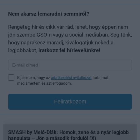
Nem akarsz lemaradni semmiről?
Rengeteg hír és cikk vár rád, lehet, hogy éppen nem
jön szembe GSO-n vagy a social médiában. Segítünk,
hogy naprakész maradj, kiválogatjuk neked a
legjobbakat,
iratkozz fel hírlevelünkre!
Kijelentem, hogy az
adatkezelési nyilatkozat
tartalmát
megismertem és azt elfogadom.
Feliratkozom
SMASH by Meló-Diák: Homok, zene és a nyár legjobb
hangulata – Jön a második forduló! (X)