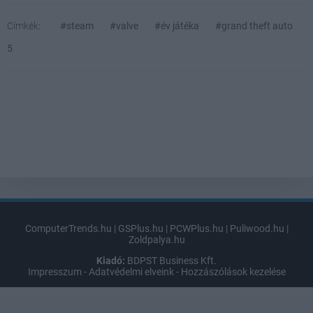
Címkék:
#steam
#valve
#év játéka
#grand theft auto
5
ComputerTrends.hu
|
GSPlus.hu
|
PCWPlus.hu
|
Puliwood.hu
|
Zoldpalya.hu
Kiadó:
BDPST Business Kft.
Impresszum
-
Adatvédelmi elveink
-
Hozzászólások kezelése