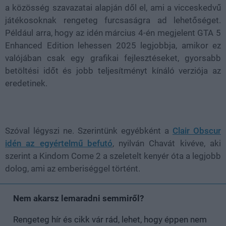
a közösség szavazatai
alapján dől el, ami a vicceskedvű
játékosoknak rengeteg furcsaságra ad lehetőséget.
Például arra, hogy az idén március 4-én megjelent GTA 5
Enhanced Edition lehessen 2025 legjobbja, amikor ez
valójában csak egy grafikai
fejlesztéseket, gyorsabb
betöltési időt és jobb teljesítményt kínáló verziója az
eredetinek.
Szóval légyszi ne. Szerintünk egyébként a
Clair Obscur
idén az egyértelmű befutó
, nyilván Chavát kivéve, aki
szerint a Kindom Come 2 a szeletelt kenyér óta a legjobb
dolog, ami az emberiséggel történt.
Nem akarsz lemaradni semmiről?
Rengeteg hír és cikk vár rád, lehet, hogy éppen nem