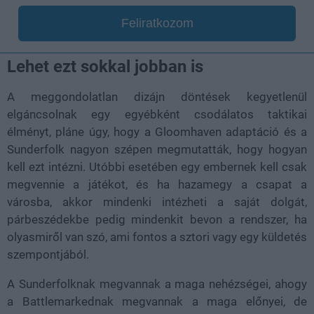
Feliratkozom
Lehet ezt sokkal jobban is
A meggondolatlan dizájn döntések kegyetlenül
elgáncsolnak egy egyébként csodálatos taktikai
élményt, pláne úgy, hogy a Gloomhaven adaptáció és a
Sunderfolk nagyon szépen megmutatták, hogy hogyan
kell ezt intézni. Utóbbi esetében egy embernek kell csak
megvennie a játékot, és ha hazamegy a csapat a
városba, akkor mindenki intézheti a saját dolgát,
párbeszédekbe pedig mindenkit bevon a rendszer, ha
olyasmiről van szó, ami fontos a sztori vagy egy küldetés
szempontjából.
A Sunderfolknak megvannak a maga nehézségei, ahogy
a Battlemarkednak megvannak a maga előnyei, de