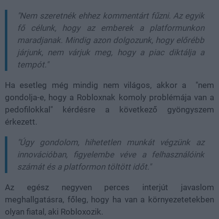
"Nem szeretnék ehhez kommentárt fűzni. Az egyik
fő célunk, hogy az emberek a platformunkon
maradjanak. Mindig azon dolgozunk, hogy előrébb
járjunk, nem várjuk meg, hogy a piac diktálja a
tempót."
Ha esetleg még mindig nem világos, akkor a
"nem
gondolja-e, hogy a Robloxnak komoly problémája van a
pedofilokkal" kérdésre a következő gyöngyszem
érkezett.
"Úgy gondolom, hihetetlen munkát végzünk az
innovációban, figyelembe véve a felhasználóink
számát és a platformon töltött időt."
Az egész negyven perces interjút javaslom
meghallgatásra, főleg, hogy ha van a környezetetekben
olyan fiatal, aki Robloxozik.