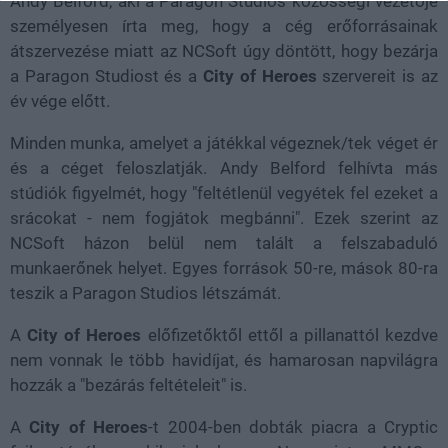
Andy Belford, aki a Paragon Studios közösségi vezetője
személyesen írta meg, hogy a cég erőforrásainak
átszervezése miatt az NCSoft úgy döntött, hogy bezárja
a Paragon Studiost és a
City of Heroes
szervereit is az
év vége előtt.
Minden munka, amelyet a játékkal végeznek/tek véget ér
és a céget feloszlatják. Andy Belford felhívta más
stúdiók figyelmét, hogy "feltétlenül vegyétek fel ezeket a
srácokat - nem fogjátok megbánni". Ezek szerint az
NCSoft házon belül nem talált a felszabaduló
munkaerőnek helyet. Egyes források 50-re, mások 80-ra
teszik a Paragon Studios létszámát.
A
City of Heroes
előfizetőktől ettől a pillanattól kezdve
nem vonnak le több havidíjat, és hamarosan napvilágra
hozzák a "bezárás feltételeit" is.
A
City of Heroes
-t 2004-ben dobták piacra a Cryptic