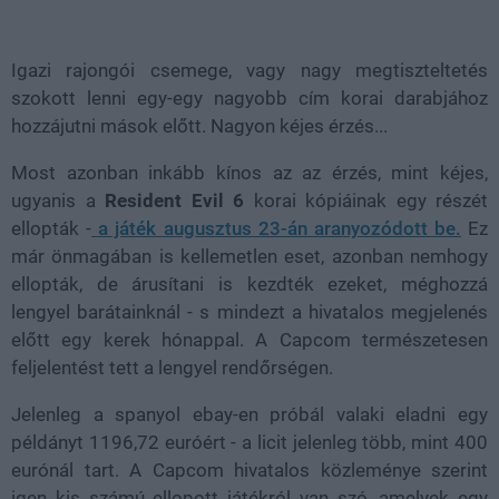
Loaded
:
Unmute
44.15%
Igazi rajongói csemege, vagy nagy megtiszteltetés
szokott lenni egy-egy nagyobb cím korai darabjához
hozzájutni mások előtt. Nagyon kéjes érzés...
Most azonban inkább kínos az az érzés, mint kéjes,
ugyanis a
Resident Evil 6
korai kópiáinak egy részét
ellopták -
a játék augusztus 23-án aranyozódott be.
Ez
már önmagában is kellemetlen eset, azonban nemhogy
ellopták, de árusítani is kezdték ezeket, méghozzá
lengyel barátainknál - s mindezt a hivatalos megjelenés
előtt egy kerek hónappal. A Capcom természetesen
feljelentést tett a lengyel rendőrségen.
Jelenleg a spanyol ebay-en próbál valaki eladni egy
példányt 1196,72 euróért - a licit jelenleg több, mint 400
eurónál tart. A Capcom hivatalos közleménye szerint
igen kis számú ellopott játékról van szó, amelyek egy