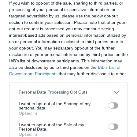
ki fogja használni az új masina tulajdonságait, most
If you wish to opt-out of the sale, sharing to third parties, or
csalódniuk kell -
pedig a Wii U-s
Mass Effect 3
egy
processing of your personal or sensitive information for
targeted advertising by us, please use the below opt-out
bővített kiadás lesz.
section to confirm your selection. Please note that after your
opt-out request is processed you may continue seeing
A Straight Right portolja a játékot, s a cég igazgatója
interest-based ads based on personal information utilized by
maga is jelezte, hogy nem lesz 1080p-s támogatás.
us or personal information disclosed to third parties prior to
your opt-out. You may separately opt-out of the further
"A játék a 720p-t és alacsonyabb felbontásokat támogat
disclosure of your personal information by third parties on the
majd, de a sokat emlegetett 1080p-t nem fogja" -
IAB’s list of downstream participants. This information may
nyilatkozta Tom Crago, a Straight Right igazgatója - "A
also be disclosed by us to third parties on the
IAB’s List of
játék 720p-ben fut majd." - foglalta össze a lényeget.
Downstream Participants
that may further disclose it to other
third parties.
A Nintendo Power szeptemberi számában még azt írták,
Please note that this website/app uses one or more Google
Personal Data Processing Opt Outs
hogy a
Mass effect 3
Wii U 1080p-ban fog futni. Úgy
services and may gather and store information including but
látszik, tévedtek.
not limited to your visit or usage behaviour. You may click to
I want to opt-out of the Sharing of my
personal data.
grant or deny consent to Google and its third-party tags to
Opted In
use your data for below specified purposes in below Google
consent section.
I want to opt-out of the Sale of my
SMASH by Meló-Diák: Homok, zene és a nyár legjobb
Personal Data.
hangulata – Jön a második forduló! (X)
Opted In