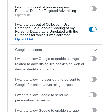
Július végén folytatódik a balatoni strandröplabda-
sorozat.
I want to opt-out of processing my
Personal Data for Targeted Advertising.
Opted In
I want to opt-out of Collection, Use,
Retention, Sale, and/or Sharing of my
Personal Data that Is Unrelated with the
Címkék:
#mass effect 3
#nyitócím
#kiegészítés
Purposes for which it was collected.
Opted Out
#1080p
#akció
Google consents
Platformok:
Nintendo Wii U
PC
PlayStation 3
Xbox
360
I want to allow Google to enable storage
related to advertising like cookies on web or
device identifiers in apps.
I want to allow my user data to be sent to
Google for online advertising purposes.
I want to allow Google to send me
personalized advertising.
NCSoft - Bezárják a Paragon
I want to allow Google to enable storage