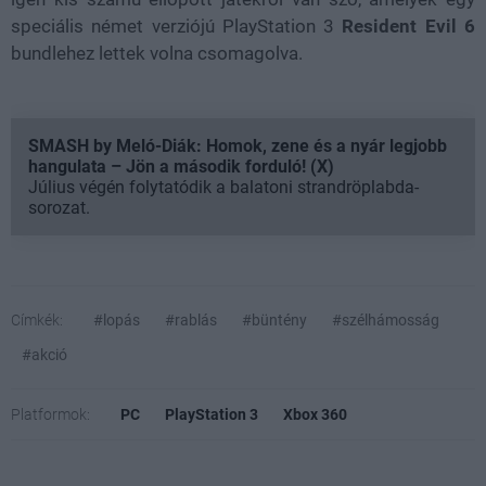
speciális német verziójú PlayStation 3
Resident Evil 6
bundlehez lettek volna csomagolva.
SMASH by Meló-Diák: Homok, zene és a nyár legjobb
hangulata – Jön a második forduló! (X)
Július végén folytatódik a balatoni strandröplabda-
sorozat.
Címkék:
#lopás
#rablás
#büntény
#szélhámosság
#akció
Platformok:
PC
PlayStation 3
Xbox 360