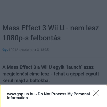
Mass Effect 3 Wii U - nem lesz
1080p-s felbontás
Gyu
|
2012 szeptember 3. 18:35
A Mass Effect 3 a Wii U egyik "launch" azaz
megjelenési címe lesz - tehát a géppel együtt
kerül majd a boltokba.
Loaded
:
Unmute
37.00%
www.gsplus.hu -
Do Not Process My Personal
Information
Azok a rajongók, akik reménykedtek benne, hogy a játék