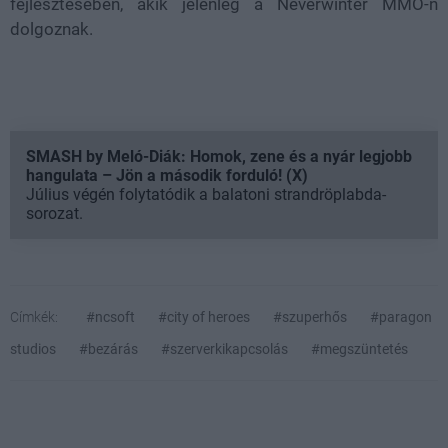
fejlesztésében, akik jelenleg a Neverwinter MMO-n
dolgoznak.
SMASH by Meló-Diák: Homok, zene és a nyár legjobb
hangulata – Jön a második forduló! (X)
Július végén folytatódik a balatoni strandröplabda-
sorozat.
Címkék:
#ncsoft
#city of heroes
#szuperhős
#paragon
studios
#bezárás
#szerverkikapcsolás
#megszüntetés