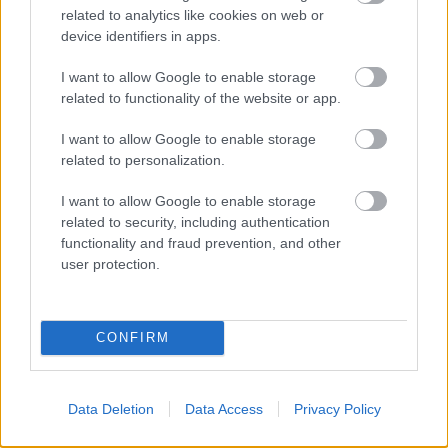
Studiost és az év végén végetér
related to analytics like cookies on web or
device identifiers in apps.
a City of Heroes
I want to allow Google to enable storage
related to functionality of the website or app.
Gyu
|
2012 szeptember 3. 17:24
I want to allow Google to enable storage
related to personalization.
Én szeretem az NCSoftos embereket, sokakat
I want to allow Google to enable storage
ismerek ott személyesen, akik nagyon jó arcok
related to security, including authentication
- de az üzleti döntéseik sokszor
functionality and fraud prevention, and other
elszomorítanak.
user protection.
Loaded
:
Unmute
23.13%
CONFIRM
Ez volt az
Auto Assault esete is, amely szinte napra
pontosan öt éve "múlt el
", most pedig A
City of
Heroes
nak kell majd örökre búcsút intenünk.
Data Deletion
Data Access
Privacy Policy