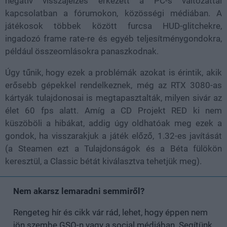
negatív visszajelzés érkezett a PC-s változattal
kapcsolatban a fórumokon, közösségi médiában. A
játékosok többek között furcsa HUD-glitchekre,
ingadozó frame rate-re és egyéb teljesítménygondokra,
például összeomlásokra panaszkodnak.
Úgy tűnik, hogy ezek a problémák azokat is érintik, akik
erősebb gépekkel rendelkeznek, még az RTX 3080-as
kártyák tulajdonosai is megtapasztalták, milyen sivár az
élet 60 fps alatt. Amíg a CD Projekt RED ki nem
küszöböli a hibákat, addig úgy oldhatóak meg ezek a
gondok, ha visszarakjuk a játék előző, 1.32-es javítását
(a Steamen ezt a Tulajdonságok és a Béta fülökön
keresztül, a Classic bétát kiválasztva tehetjük meg).
Nem akarsz lemaradni semmiről?
Rengeteg hír és cikk vár rád, lehet, hogy éppen nem
jön szembe GSO-n vagy a social médiában. Segítünk,