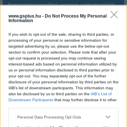
Kompromisszumokkal vastagon számolnod kell,
de a lényeg, hogy 2015 legjobb játékát már a
Switchen is pörgetheted.
www.gsplus.hu -
Do Not Process My Personal
Information
If you wish to opt-out of the sale, sharing to third parties, or
Ami tetszett
processing of your personal or sensitive information for
targeted advertising by us, please use the below opt-out
section to confirm your selection. Please note that after your
opt-out request is processed you may continue seeing
Komplett Witcher-élmény
interest-based ads based on personal information utilized by
us or personal information disclosed to third parties prior to
Ügyesen átemelt irányítás
your opt-out. You may separately opt-out of the further
disclosure of your personal information by third parties on the
Offline is tökéletesen működik
IAB’s list of downstream participants. This information may
also be disclosed by us to third parties on the
IAB’s List of
Downstream Participants
that may further disclose it to other
Ami nem tetszett
third parties.
Please note that this website/app uses one or more Google
Personal Data Processing Opt Outs
services and may gather and store information including but
Az első Witchert idéző grafika