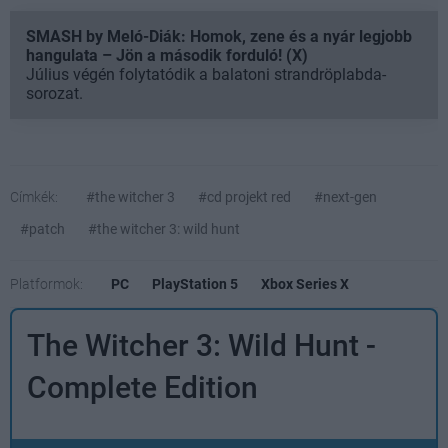
SMASH by Meló-Diák: Homok, zene és a nyár legjobb
hangulata – Jön a második forduló! (X)
Július végén folytatódik a balatoni strandröplabda-
sorozat.
Címkék:
#the witcher 3
#cd projekt red
#next-gen
#patch
#the witcher 3: wild hunt
Platformok:
PC
PlayStation 5
Xbox Series X
The Witcher 3: Wild Hunt -
Complete Edition