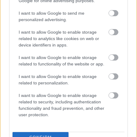
Google for online advertising purposes.
I want to allow Google to send me
Szada
|
2022 december 14. 20:02
personalized advertising.
I want to allow Google to enable storage
Megérkezett a Metacritic értékeléseit
related to analytics like cookies on web or
összesítő toplista, amin nem érdem ott lenni a
device identifiers in apps.
játékok számára.
I want to allow Google to enable storage
related to functionality of the website or app.
Loaded
:
Unmute
81.69%
I want to allow Google to enable storage
Mint minden kritikaösszesítő oldal, úgy a Metacritic is
related to personalization.
rendszeresen összeállítja év végén a legjobbak és
I want to allow Google to enable storage
legrosszabbak rangsorát. Előbbiek tekintetében - bár
related to security, including authentication
magasan végzett az Elden Ring és a God of War
functionality and fraud prevention, and other
Ragnarök is - eleinte a
Portal Companion Collaction
user protection.
ücsörgött a trónon
, amit megérkezésekor azonnal le is
taszított az új generációs
The Witcher 3: Wild Hunt -
Complete Edition
.