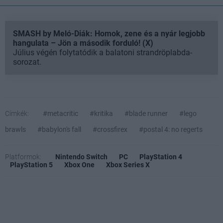
SMASH by Meló-Diák: Homok, zene és a nyár legjobb
hangulata – Jön a második forduló! (X)
Július végén folytatódik a balatoni strandröplabda-
sorozat.
Címkék:
#metacritic
#kritika
#blade runner
#lego
brawls
#babylon's fall
#crossfirex
#postal 4: no regerts
Platformok:
Nintendo Switch
PC
PlayStation 4
PlayStation 5
Xbox One
Xbox Series X