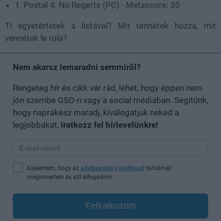
1. Postal 4: No Regerts (PC) - Metascore: 30
Ti egyetértetek a listával? Mit tennétek hozzá, mit
vennétek le róla?
Nem akarsz lemaradni semmiről?
Rengeteg hír és cikk vár rád, lehet, hogy éppen nem
jön szembe GSO-n vagy a social médiában. Segítünk,
hogy naprakész maradj, kiválogatjuk neked a
legjobbakat,
iratkozz fel hírlevelünkre!
Kijelentem, hogy az
adatkezelési nyilatkozat
tartalmát
megismertem és azt elfogadom.
Feliratkozom