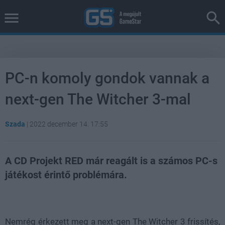
PC-n komoly gondok vannak a
next-gen The Witcher 3-mal
Szada
|
2022 december 14. 17:55
A CD Projekt RED már reagált is a számos PC-s
játékost érintő problémára.
Loaded
:
Unmute
100.00%
Nemrég érkezett meg a next-gen The Witcher 3 frissítés,