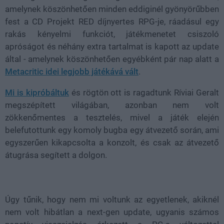
amelynek köszönhetően minden eddiginél gyönyörűbben
fest a CD Projekt RED díjnyertes RPG-je, ráadásul egy
rakás kényelmi funkciót, játékmenetet csiszoló
apróságot és néhány extra tartalmat is kapott az update
által - amelynek köszönhetően egyébként pár nap alatt a
Metacritic idei legjobb játékává vált
.
Mi is kipróbáltuk
és rögtön ott is ragadtunk Ríviai Geralt
megszépített világában, azonban nem volt
zökkenőmentes a tesztelés, mivel a játék elején
belefutottunk egy komoly bugba egy átvezető során, ami
egyszerűen kikapcsolta a konzolt, és csak az átvezető
átugrása segített a dolgon.
Úgy tűnik, hogy nem mi voltunk az egyetlenek, akiknél
nem volt hibátlan a next-gen update, ugyanis számos