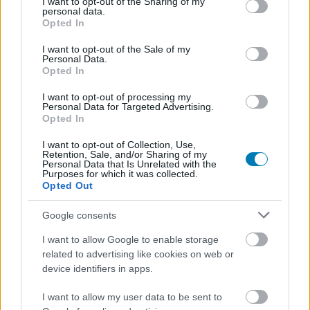
not limited to your visit or usage behaviour. You may click to
I want to opt-out of the Sharing of my
personal data.
grant or deny consent to Google and its third-party tags to
Hatalmas méret
Opted In
use your data for below specified purposes in below Google
consent section.
I want to opt-out of the Sale of my
Gyakran megakadó játék
Personal Data.
Opted In
I want to opt-out of processing my
Personal Data for Targeted Advertising.
Opted In
I want to opt-out of Collection, Use,
Retention, Sale, and/or Sharing of my
Personal Data that Is Unrelated with the
Purposes for which it was collected.
Opted Out
Hozzászólások
Google consents
I want to allow Google to enable storage
related to advertising like cookies on web or
device identifiers in apps.
Ezek voltak 2022 legrosszabb
I want to allow my user data to be sent to
játékai a kritikusok szerint