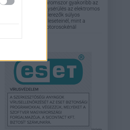
Háromszor gyakoribb az
agysérülés az elektromos
rollerezők súlyos
baleseteinél, mint a
motorosokénál
Hirdetés