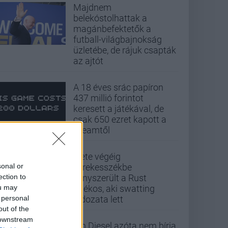
Majdnem
belekóstolhattak a
magánbefektetők a
futball-világbajnokság
üzletébe, de rájuk csapták
az ajtót
A 18 éves srác papíron
437 millió forintot
keresett a játékával, de
csak 650 ezret kapott a
Steamtől
Élete végéig
sonal or
kerekesszékbe
ection to
kényszerült a Rust
ou may
játékos, aki swatting
 personal
áldozata lett
out of the
 downstream
Vin Diesel azóta nem bírja