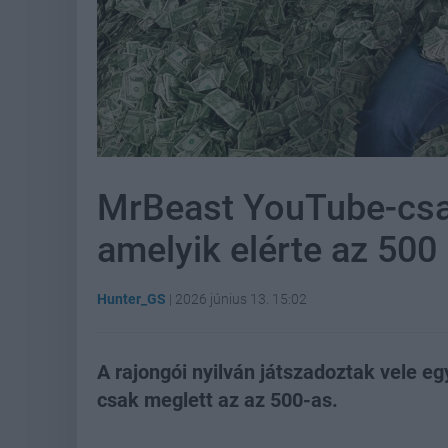
MrBeast YouTube-csat
amelyik elérte az 500 
Hunter_GS
|
2026 június 13. 15:02
A rajongói nyilván játszadoztak vele eg
csak meglett az az 500-as.