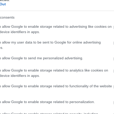
s meg tudjátok csinálni. Hálás vagyok minden egyes
Out
"
consents
minek elvileg (magyar idő szerint) ma este 6-kor kell
sz ez, a rekorder szerint még nem láttuk a legjobb
o allow Google to enable storage related to advertising like cookies on
evice identifiers in apps.
nem született meg. Szerintem van még bennem úgy
o allow my user data to be sent to Google for online advertising
s.
yira benne vagyok a YouTube-ban, nem is érthetitek.
z nem fog lelassulni egyhamar."
to allow Google to send me personalized advertising.
n a srácban valami komolyabb is az eddigieknél. Ezek
o allow Google to enable storage related to analytics like cookies on
eg így van-e.
evice identifiers in apps.
o allow Google to enable storage related to functionality of the website
b hangulata – Jön a második forduló! (X)
o allow Google to enable storage related to personalization.
sorozat.
o allow Google to enable storage related to security, including