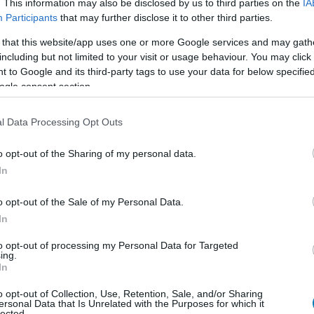
. This information may also be disclosed by us to third parties on the
IA
Participants
that may further disclose it to other third parties.
 that this website/app uses one or more Google services and may gath
including but not limited to your visit or usage behaviour. You may click 
alkotó a világon, de ahhoz kétségtelenül ért, hogy
 to Google and its third-party tags to use your data for below specifi
 ma használt youtuber praktikák egy jelentős részét ő
ogle consent section.
ételgetni azt, ami Jimmy szerint működött. Az alkotó
után, hogy főcsatornája tegnap átlépte az 500 millió
l Data Processing Opt Outs
o opt-out of the Sharing of my personal data.
In
számainak felfelé araszolását, ami egy ponton persze
o opt-out of the Sale of my Personal Data.
eiratkozni róla, hogy hátráltassák a folyamatot, de
In
ltak a rekorderedménynek. Az 500 millió követőjével
to opt-out of processing my Personal Data for Targeted
zó YouTube csatorna.
ing.
In
inek a mesterévé válni. Szerintem ez túl kevés, kell
o opt-out of Collection, Use, Retention, Sale, and/or Sharing
000 óránál, ami YouTube videók alkotását illeti.
ersonal Data that Is Unrelated with the Purposes for which it
lected.