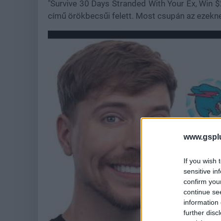
"Survive 30 Days Stranded With Your Ex, Win 
című örökbecsűi felett. Most csupán az ezek
www.gspl
If you wish 
sensitive in
confirm you
continue se
information 
further disc