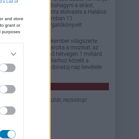
B’s List of
abbahagyni a sírást,
mióta elolvasta a Halálos
iramban 11
er and store
forgatókönyvét
to grant or
ed purposes
Pókember világszerte
letarolta a mozikat, az
első hétvégén 1 milliárd
dollárhoz közelít a
Vadonatúj nap bevétele
PCW HÍREK
Viszlát, rezsistop!