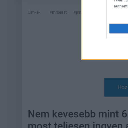
authenti
Címkék:
#mrbeast
#jimmy donaldson
#youtub
Hoz
Nem kevesebb mint 6 
most teljesen ingyen