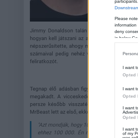
participants
Downstream 
Please note
information 
Jimmy Donaldson talán nem a legkreatívabb 
deny consent
hogyan kell játszani az algoritmus játékát. A
in below Go
népszerűsítette, ahogy mindenki elkezdte ism
számaival pedig nehéz vitatkozni, pláne az 
Persona
feliratkozót.
I want t
Opted 
Tegnap élő adásban figyelte a feliratkozói 
I want t
megakadt. A vicceskedő rajongói elkezdtek l
Opted 
persze később visszatértek, és részeivé vá
I want 
MrBeast lett az első, ekkora számot felhalmo
Advertis
Opted 
"Azt mondják, hogy 10 000 órába telik valam
I want t
ehhez 100 000. Én most tartok úgy 60-70 
of my P
was col