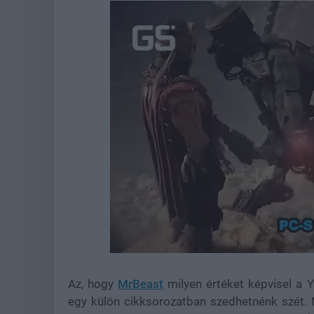
Loaded
:
Unmute
44.57%
Az, hogy
MrBeast
milyen értéket képvisel a 
egy külön cikksorozatban szedhetnénk szét. 