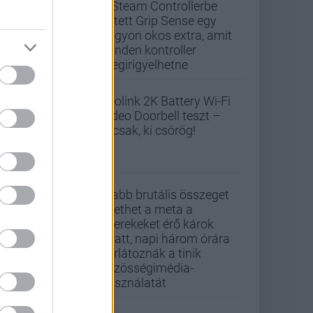
A Steam Controllerbe
rejtett Grip Sense egy
nagyon okos extra, amit
minden kontroller
megirigyelhetne
Reolink 2K Battery Wi-Fi
Video Doorbell teszt –
Nicsak, ki csörög!
Újabb brutális összeget
fizethet a meta a
gyerekeket érő károk
miatt, napi három órára
korlátoznák a tinik
közösségimédia-
használatát