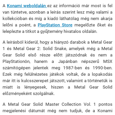
A
Konami weboldalán
ez az információ már most is fel
van tüntetve, azonban a leírás szerint lesz még valami a
kollekcióban és míg a kiadó láthatólag még nem akarja
lelőni a poént, a
PlayStation Store
megelőzte őket és
leleplezte a titkot a gyűjtemény hivatalos oldalán.
A leírásból kiderül, hogy a hiányzó darabok a Metal Gear
1 és Metal Gear 2: Solid Snake, amelyek még a Metal
Gear Solid első része előtt játszódnak és nem a
PlayStationön, hanem a Japánban népszerű MSX
számítógépen jelentek meg 1987-ben és 1990-ben.
Ezek még felülnézetes játékok voltak, de a lopakodás
már itt is kulcsszerepet játszott, valamint a történetük is
miatt is lényegesek, hiszen a Metal Gear Solid
előzményeként szolgálnak.
A Metal Gear Solid Master Collection Vol. 1 pontos
megjelenési dátumát még nem tudjuk, de a Konami