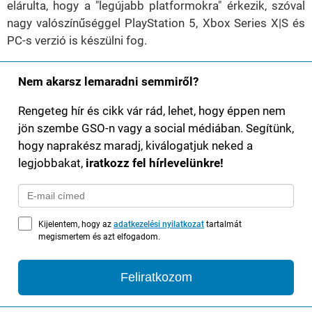
elárulta, hogy a "legújabb platformokra" érkezik, szóval
nagy valószínűséggel PlayStation 5, Xbox Series X|S és
PC-s verzió is készülni fog.
Nem akarsz lemaradni semmiről?
Rengeteg hír és cikk vár rád, lehet, hogy éppen nem
jön szembe GSO-n vagy a social médiában. Segítünk,
hogy naprakész maradj, kiválogatjuk neked a
legjobbakat,
iratkozz fel hírlevelünkre!
Kijelentem, hogy az
adatkezelési nyilatkozat
tartalmát
megismertem és azt elfogadom.
Feliratkozom