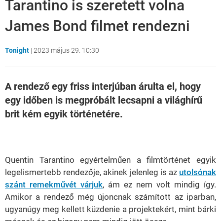
Tarantino is szeretett volna
James Bond filmet rendezni
Tonight
|
2023 május 29. 10:30
A rendező egy friss interjúban árulta el, hogy
egy időben is megpróbált lecsapni a világhírű
brit kém egyik történetére.
Loaded
:
Unmute
21.86%
Quentin Tarantino egyértelműen a filmtörténet egyik
legelismertebb rendezője, akinek jelenleg is az
utolsónak
szánt remekművét várjuk
, ám ez nem volt mindig így.
Amikor a rendező még újoncnak számított az iparban,
ugyanúgy meg kellett küzdenie a projektekért, mint bárki