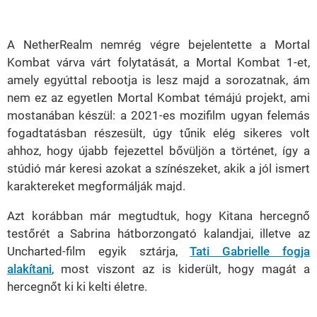
Loaded
:
Unmute
39.10%
A NetherRealm nemrég végre bejelentette a Mortal
Kombat várva várt folytatását, a Mortal Kombat 1-et,
amely egyúttal rebootja is lesz majd a sorozatnak, ám
nem ez az egyetlen Mortal Kombat témájú projekt, ami
mostanában készül: a 2021-es mozifilm ugyan felemás
fogadtatásban részesült, úgy tűnik elég sikeres volt
ahhoz, hogy újabb fejezettel bővüljön a történet, így a
stúdió már keresi azokat a színészeket, akik a jól ismert
karaktereket megformálják majd.
Azt korábban már megtudtuk, hogy Kitana hercegnő
testőrét a Sabrina hátborzongató kalandjai, illetve az
Uncharted-film egyik sztárja,
Tati Gabrielle fogja
alakítani
, most viszont az is kiderült, hogy magát a
hercegnőt ki ki kelti életre.