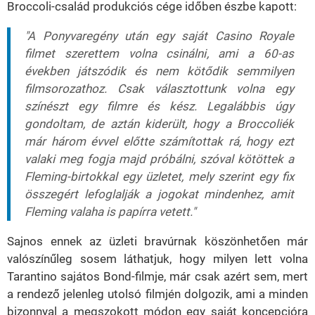
Broccoli-család produkciós cége időben észbe kapott:
"A Ponyvaregény után egy saját Casino Royale
filmet szerettem volna csinálni, ami a 60-as
években játszódik és nem kötődik semmilyen
filmsorozathoz. Csak választottunk volna egy
színészt egy filmre és kész. Legalábbis úgy
gondoltam, de aztán kiderült, hogy a Broccoliék
már három évvel előtte számítottak rá, hogy ezt
valaki meg fogja majd próbálni, szóval kötöttek a
Fleming-birtokkal egy üzletet, mely szerint egy fix
összegért lefoglalják a jogokat mindenhez, amit
Fleming valaha is papírra vetett."
Sajnos ennek az üzleti bravúrnak köszönhetően már
valószínűleg sosem láthatjuk, hogy milyen lett volna
Tarantino sajátos Bond-filmje, már csak azért sem, mert
a rendező jelenleg utolsó filmjén dolgozik, ami a minden
bizonnyal a megszokott módon egy saját koncepcióra