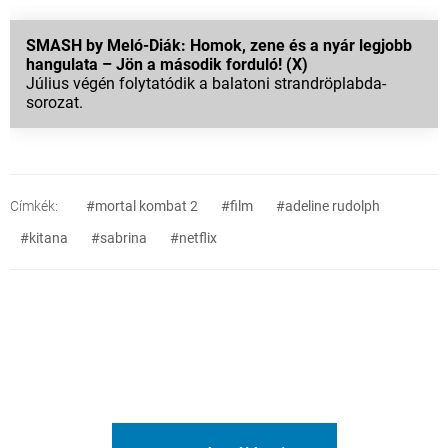
SMASH by Meló-Diák: Homok, zene és a nyár legjobb
hangulata – Jön a második forduló! (X)
Július végén folytatódik a balatoni strandröplabda-
sorozat.
Címkék:
#mortal kombat 2
#film
#adeline rudolph
#kitana
#sabrina
#netflix