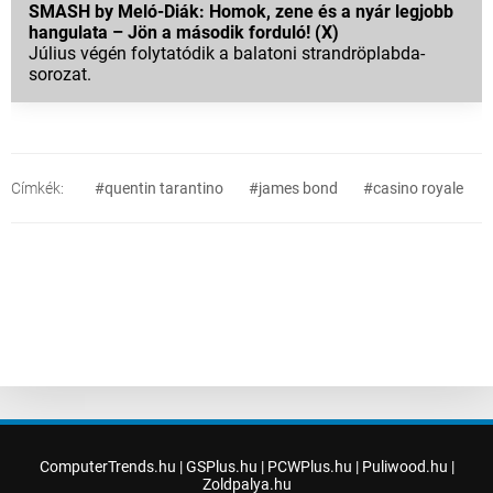
SMASH by Meló-Diák: Homok, zene és a nyár legjobb
hangulata – Jön a második forduló! (X)
Július végén folytatódik a balatoni strandröplabda-
sorozat.
Címkék:
#quentin tarantino
#james bond
#casino royale
ComputerTrends.hu
|
GSPlus.hu
|
PCWPlus.hu
|
Puliwood.hu
|
Zoldpalya.hu