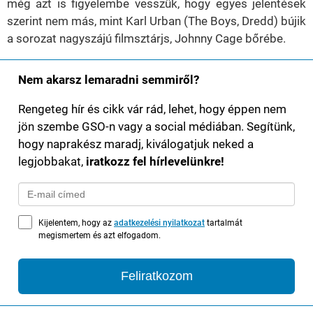
még azt is figyelembe vesszük, hogy egyes jelentések
szerint nem más, mint Karl Urban (The Boys, Dredd) bújik
a sorozat nagyszájú filmsztárjs, Johnny Cage bőrébe.
Nem akarsz lemaradni semmiről?
Rengeteg hír és cikk vár rád, lehet, hogy éppen nem
jön szembe GSO-n vagy a social médiában. Segítünk,
hogy naprakész maradj, kiválogatjuk neked a
legjobbakat,
iratkozz fel hírlevelünkre!
Kijelentem, hogy az
adatkezelési nyilatkozat
tartalmát
megismertem és azt elfogadom.
Feliratkozom