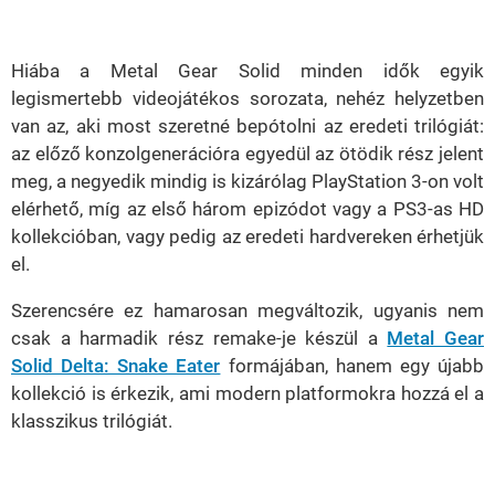
Loaded
:
Unmute
21.86%
Hiába a Metal Gear Solid minden idők egyik
legismertebb videojátékos sorozata, nehéz helyzetben
van az, aki most szeretné bepótolni az eredeti trilógiát:
az előző konzolgenerációra egyedül az ötödik rész jelent
meg, a negyedik mindig is kizárólag PlayStation 3-on volt
elérhető, míg az első három epizódot vagy a PS3-as HD
kollekcióban, vagy pedig az eredeti hardvereken érhetjük
el.
Szerencsére ez hamarosan megváltozik, ugyanis nem
csak a harmadik rész remake-je készül a
Metal Gear
Solid Delta: Snake Eater
formájában, hanem egy újabb
kollekció is érkezik, ami modern platformokra hozzá el a
klasszikus trilógiát.