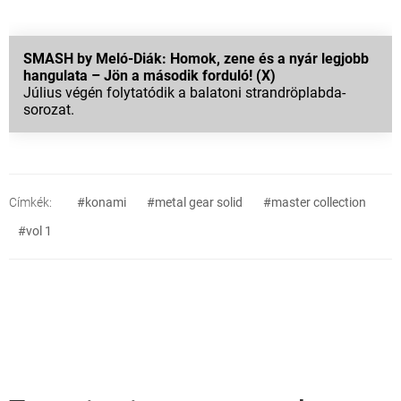
SMASH by Meló-Diák: Homok, zene és a nyár legjobb
hangulata – Jön a második forduló! (X)
Július végén folytatódik a balatoni strandröplabda-
sorozat.
Címkék:
#konami
#metal gear solid
#master collection
#vol 1