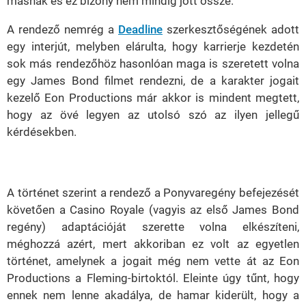
másnak és ez bizony nem mindig jött össze.
A rendező nemrég a
Deadline
szerkesztőségének adott
egy interjút, melyben elárulta, hogy karrierje kezdetén
sok más rendezőhöz hasonlóan maga is szeretett volna
egy James Bond filmet rendezni, de a karakter jogait
kezelő Eon Productions már akkor is mindent megtett,
hogy az övé legyen az utolsó szó az ilyen jellegű
kérdésekben.
A történet szerint a rendező a Ponyvaregény befejezését
követően a Casino Royale (vagyis az első James Bond
regény) adaptációját szerette volna elkészíteni,
méghozzá azért, mert akkoriban ez volt az egyetlen
történet, amelynek a jogait még nem vette át az Eon
Productions a Fleming-birtoktól. Eleinte úgy tűnt, hogy
ennek nem lenne akadálya, de hamar kiderült, hogy a