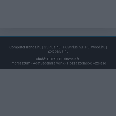
ComputerTrends.hu
|
GSPlus.hu
|
PCWPlus.hu
|
Puliwood.hu
|
Zoldpalya.hu
Kiadó:
BDPST Business Kft.
Impresszum
-
Adatvédelmi elveink
-
Hozzászólások kezelése