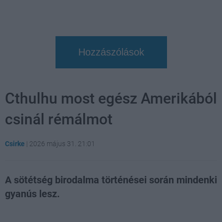
Hozzászólások
Cthulhu most egész Amerikából
csinál rémálmot
Csirke
|
2026 május 31. 21:01
A sötétség birodalma történései során mindenki
gyanús lesz.
Loaded
:
Unmute
21.86%