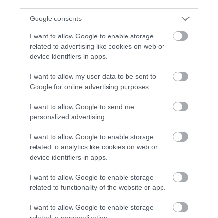
befolyáskockákat használnak eszközkártyák
megszerzésére, városok irányítására és mítoszkártyák
Google consents
elérésére, miközben az új lapok folyamatosan bővítik a
I want to allow Google to enable storage
saját paklijukat. Ez nagyon jó ritmust adhat a partinak,
related to advertising like cookies on web or
mert a játék nem csak a táblán zajlik, hanem a saját
device identifiers in apps.
paklinkban is. Ahogy új lapokat szerzünk, egyre több
lehetőségünk nyílik, de minden ilyen döntés üzenet a
I want to allow my user data to be sent to
Google for online advertising purposes.
többiek felé. Ha túl látványosan gyűjtünk egy irányba,
könnyen lebukhatunk. Ha túl óvatosan játszunk,
I want to allow Google to send me
lemaradunk. A Cthulhu: A sötétség birodalma pont ebből
personalized advertising.
a kettősségből él, fejlődni kell, de a szándékainkat nem
szabad túl korán megmutatni.
I want to allow Google to enable storage
related to analytics like cookies on web or
device identifiers in apps.
I want to allow Google to enable storage
related to functionality of the website or app.
I want to allow Google to enable storage
related to personalization.