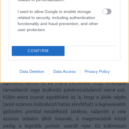
I want to allow Google to enable storage
related to security, including authentication
functionality and fraud prevention, and other
user protection.
A titkos szerepek miatt a játék nem pusztán a
területfoglalásról szól. A figyelő tekintetek legalább
CONFIRM
annyit számítanak, mint maguk a kártyák. Valaki lezár
egy kaput, és rögtön felmerül, hogy tényleg az
emberiséget védi, vagy csak pontokat akar menteni a
Data Deletion
Data Access
Privacy Policy
végére, mert igazából egy szakadár. Más egy rivális
ügynököt távolít el, és máris kérdéses, hogy stratégiai
támadásról vagy árulkodó pánikmozdulatról van-e szó.
Külön extra csavar egyébként az is, hogy a játék végén
(amit számos különböző hatás elindíthat) a legkevesebb
győzelmi ponttal rendelkező játékos, valamint a vele
azonos oldalon állók kiesnek, a megmaradók közül
pedig a legtöbb pontot szerző nyer. Ez különösen