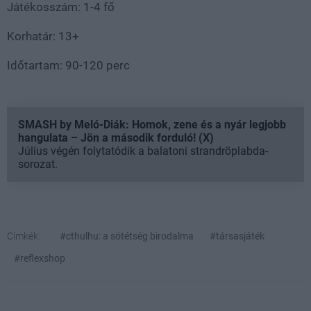
Játékosszám: 1-4 fő
Korhatár: 13+
Időtartam: 90-120 perc
SMASH by Meló-Diák: Homok, zene és a nyár legjobb
hangulata – Jön a második forduló! (X)
Július végén folytatódik a balatoni strandröplabda-
sorozat.
Címkék:
#cthulhu: a sötétség birodalma
#társasjáték
#reflexshop