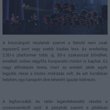
A kiszivárgott részletek szerint a Retold nem csak
egyszerű port vagy szebb kiadás lesz. Az eredetileg
2,5D-s platformer több új, 3D-s szakasszal bővülhet,
emellett online négyfős kooperatív módot is kaphat. Ez
nagy előrelépés lenne, mert az eredeti játék egyik
legjobb része a közös mókázás volt, de azt korábban
helyben, egy kanapén ülve lehetett igazán kiélvezni.
A legfurcsább és talán legérdekesebb részlet a
crossoverekről szól. A pletykák szerint a játékban