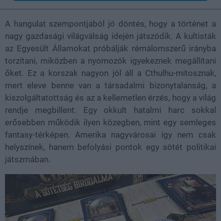
A hangulat szempontjából jó döntés, hogy a történet a
nagy gazdasági világválság idején játszódik. A kultisták
az Egyesült Államokat próbálják rémálomszerű irányba
torzítani, miközben a nyomozók igyekeznek megállítani
őket. Ez a korszak nagyon jól áll a Cthulhu-mítosznak,
mert eleve benne van a társadalmi bizonytalanság, a
kiszolgáltatottság és az a kellemetlen érzés, hogy a világ
rendje megbillent. Egy okkult hatalmi harc sokkal
erősebben működik ilyen közegben, mint egy semleges
fantasy-térképen. Amerika nagyvárosai így nem csak
helyszínek, hanem befolyási pontok egy sötét politikai
játszmában.