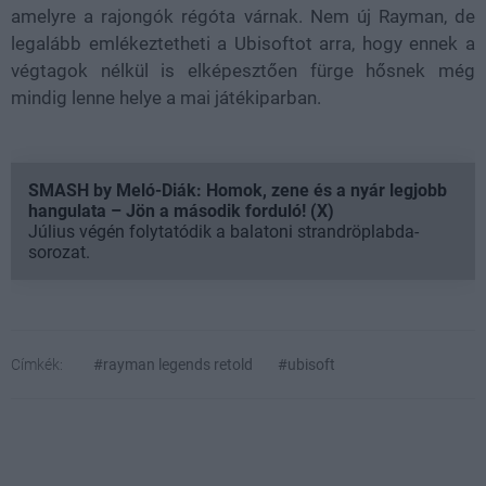
amelyre a rajongók régóta várnak. Nem új Rayman, de
legalább emlékeztetheti a Ubisoftot arra, hogy ennek a
végtagok nélkül is elképesztően fürge hősnek még
mindig lenne helye a mai játékiparban.
SMASH by Meló-Diák: Homok, zene és a nyár legjobb
hangulata – Jön a második forduló! (X)
Július végén folytatódik a balatoni strandröplabda-
sorozat.
Címkék:
#rayman legends retold
#ubisoft