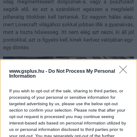
világ megmentéséért dolgoznak-e, vagy a pusztulást
segítik elő, és ezt a szándékot egészen a megfelelő
pillanatig titokban kell tartaniuk. Ez nagyon hálás alap,
mert Lovecraft világához sokkal jobban illik a gyanakvás,
mint a tiszta hősiesség. Itt nem elég azt nézni, ki áll jól
pontokkal, azt is figyelni kell, kinek kedvez valójában egy-
egy döntés.
www.gsplus.hu -
Do Not Process My Personal
Information
If you wish to opt-out of the sale, sharing to third parties, or
processing of your personal or sensitive information for
targeted advertising by us, please use the below opt-out
section to confirm your selection. Please note that after your
opt-out request is processed you may continue seeing
interest-based ads based on personal information utilized by
us or personal information disclosed to third parties prior to
your opt-out. You may separately opt-out of the further