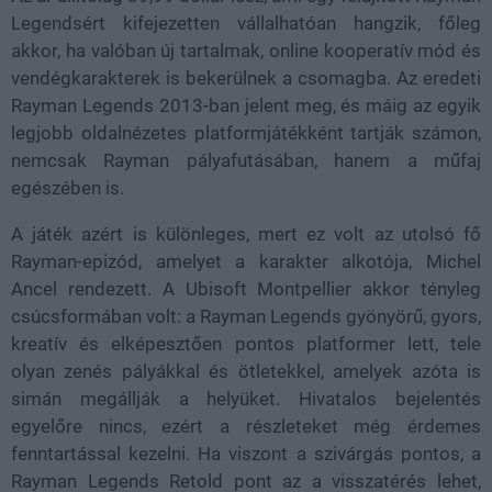
Legendsért kifejezetten vállalhatóan hangzik, főleg
akkor, ha valóban új tartalmak, online kooperatív mód és
vendégkarakterek is bekerülnek a csomagba. Az eredeti
Rayman Legends 2013-ban jelent meg, és máig az egyik
legjobb oldalnézetes platformjátékként tartják számon,
nemcsak Rayman pályafutásában, hanem a műfaj
egészében is.
A játék azért is különleges, mert ez volt az utolsó fő
Rayman-epizód, amelyet a karakter alkotója, Michel
Ancel rendezett. A Ubisoft Montpellier akkor tényleg
csúcsformában volt: a Rayman Legends gyönyörű, gyors,
kreatív és elképesztően pontos platformer lett, tele
olyan zenés pályákkal és ötletekkel, amelyek azóta is
simán megállják a helyüket. Hivatalos bejelentés
egyelőre nincs, ezért a részleteket még érdemes
fenntartással kezelni. Ha viszont a szivárgás pontos, a
Rayman Legends Retold pont az a visszatérés lehet,