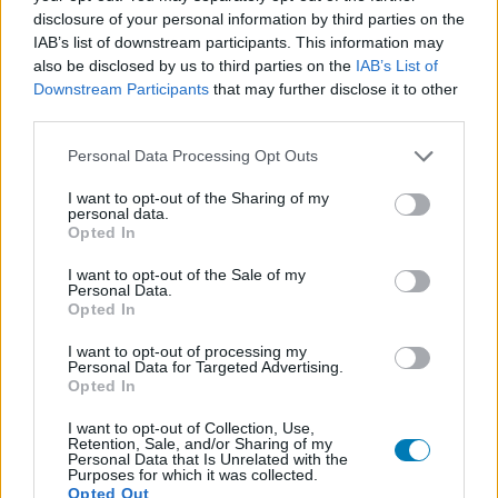
A játék eredetileg Cthulhu: Dark Providence címen jelent
disclosure of your personal information by third parties on the
meg, és gyakorlatilag Martin Wallace A Study in Emerald
IAB’s list of downstream participants. This information may
című társasának újragondolása, amely pakliépítést,
also be disclosed by us to third parties on the
IAB’s List of
Downstream Participants
that may further disclose it to other
titkos célokat és H. P. Lovecraft világát keveri össze. Ez
third parties.
elég beszédes háttér, mert A Study in Emerald is arról
volt híres, hogy a rejtett szerepes játékokat komolyabb,
Please note that this website/app uses one or more Google
Personal Data Processing Opt Outs
services and may gather and store information including but
stratégiai rendszerbe ültette. A sötétség birodalma
not limited to your visit or usage behaviour. You may click to
I want to opt-out of the Sharing of my
ehhez képest látványosabb, modernebb és direktebb
personal data.
grant or deny consent to Google and its third-party tags to
formában dolgozik, de az alapvető feszültség hasonló.
Opted In
use your data for below specified purposes in below Google
Mindenki tesz valamit a táblán, mindenki gyűjti az
consent section.
I want to opt-out of the Sale of my
erőforrásait, közben végig ott motoszkál a kérdés, hogy
Personal Data.
Opted In
a másik játékos lépése tényleg a közös ügyet szolgálja-
e, vagy már rég egy teljesen más győzelmi feltétel felé
I want to opt-out of processing my
Personal Data for Targeted Advertising.
tereli az eseményeket.
Opted In
I want to opt-out of Collection, Use,
Retention, Sale, and/or Sharing of my
Personal Data that Is Unrelated with the
Purposes for which it was collected.
A játékmenet központjában a befolyás áll. A játékosok
Opted Out