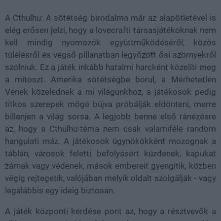
A Cthulhu: A sötétség birodalma már az alapötletével is
elég erősen jelzi, hogy a lovecrafti társasjátékoknak nem
kell mindig nyomozók együttműködéséről, közös
túlélésről és végső pillanatban legyőzött ősi szörnyekről
szólniuk. Ez a játék inkább hatalmi harcként közelíti meg
a mítoszt. Amerika sötétségbe borul, a Mérhetetlen
Vének közelednek a mi világunkhoz, a játékosok pedig
titkos szerepek mögé bújva próbálják eldönteni, merre
billenjen a világ sorsa. A legjobb benne első ránézésre
az, hogy a Cthulhu-téma nem csak valamiféle random
hangulati máz. A játékosok ügynökökként mozognak a
táblán, városok feletti befolyásért küzdenek, kapukat
zárnak vagy védenek, mások embereit gyengítik, közben
végig rejtegetik, valójában melyik oldalt szolgálják - vagy
legalábbis egy ideig biztosan.
A játék központi kérdése pont az, hogy a résztvevők a