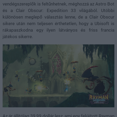
vendégszereplők is feltűnhetnek, méghozzá az Astro Bot
és a Clair Obscur: Expedition 33 világából. Utóbbi
különösen meglepő választás lenne, de a Clair Obscur
sikere után nem teljesen érthetetlen, hogy a Ubisoft is
rákapaszkodna egy ilyen látványos és friss francia
játékos sikerre.
Az ár állítólag 39,99 dollár lesz, ami egy felújított Rayman