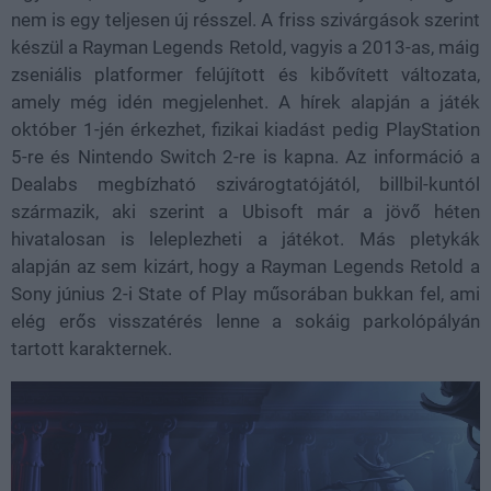
nem is egy teljesen új résszel. A friss szivárgások szerint
készül a Rayman Legends Retold, vagyis a 2013-as, máig
zseniális platformer felújított és kibővített változata,
amely még idén megjelenhet. A hírek alapján a játék
október 1-jén érkezhet, fizikai kiadást pedig PlayStation
5-re és Nintendo Switch 2-re is kapna. Az információ a
Dealabs megbízható szivárogtatójától, billbil-kuntól
származik, aki szerint a Ubisoft már a jövő héten
hivatalosan is leleplezheti a játékot. Más pletykák
alapján az sem kizárt, hogy a Rayman Legends Retold a
Sony június 2-i State of Play műsorában bukkan fel, ami
elég erős visszatérés lenne a sokáig parkolópályán
tartott karakternek.