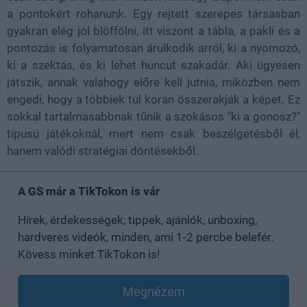
a pontokért rohanunk. Egy rejtett szerepes társasban
gyakran elég jól blöffölni, itt viszont a tábla, a pakli és a
pontozás is folyamatosan árulkodik arról, ki a nyomozó,
ki a szektás, és ki lehet huncut szakadár. Aki ügyesen
játszik, annak valahogy előre kell jutnia, miközben nem
engedi, hogy a többiek túl korán összerakják a képet. Ez
sokkal tartalmasabbnak tűnik a szokásos "ki a gonosz?"
típusú játékoknál, mert nem csak beszélgetésből él,
hanem valódi stratégiai döntésekből.
A GS már a TikTokon is vár
Hírek, érdekességek, tippek, ajánlók, unboxing,
hardveres videók, minden, ami 1-2 percbe belefér.
Kövess minket TikTokon is!
Megnézem