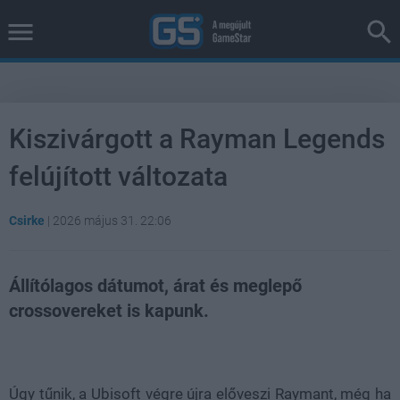
Kiszivárgott a Rayman Legends
felújított változata
Csirke
|
2026 május 31. 22:06
Állítólagos dátumot, árat és meglepő
crossovereket is kapunk.
Loaded
:
Unmute
38.26%
Úgy tűnik, a Ubisoft végre újra előveszi Raymant, még ha