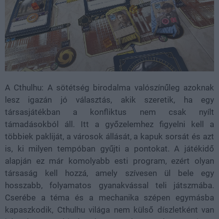
A Cthulhu: A sötétség birodalma valószínűleg azoknak
lesz igazán jó választás, akik szeretik, ha egy
társasjátékban a konfliktus nem csak nyílt
támadásokból áll. Itt a győzelemhez figyelni kell a
többiek pakliját, a városok állását, a kapuk sorsát és azt
is, ki milyen tempóban gyűjti a pontokat. A játékidő
alapján ez már komolyabb esti program, ezért olyan
társaság kell hozzá, amely szívesen ül bele egy
hosszabb, folyamatos gyanakvással teli játszmába.
Cserébe a téma és a mechanika szépen egymásba
kapaszkodik, Cthulhu világa nem külső díszletként van