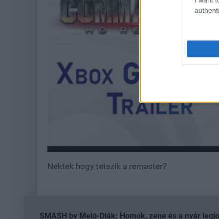
authenti
Nektek hogy tetszik a remaster?
SMASH by Meló-Diák: Homok, zene és a nyár legjob