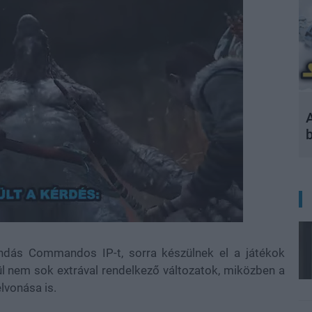
A
dás Commandos IP-t, sorra készülnek el a játékok
vül nem sok extrával rendelkező változatok, miközben a
lvonása is.