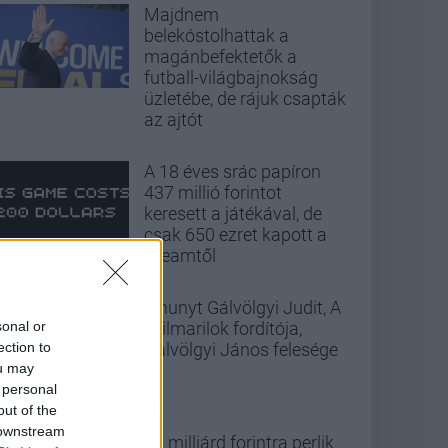
Majdnem
belekóstolhattak a
magánbefektetők a
futball-világbajnokság
üzletébe, de rájuk csapták
az ajtót
A 18 éves srác papíron
437 millió forintot
keresett a játékával, de
csak 650 ezret kapott a
Steamtől
Elhunyt Gálvölgyi Judit, A
sonal or
szilmarilok fordítója,
ection to
Gálvölgyi János felesége
ou may
 personal
out of the
 downstream
33 milliárd forintra perlik