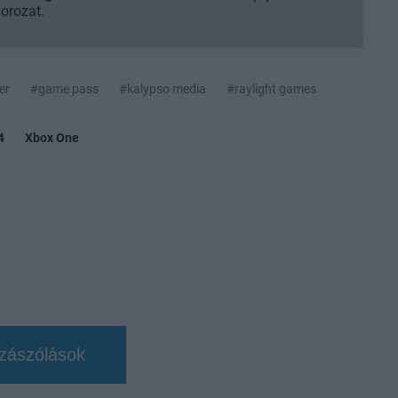
sorozat.
er
#game pass
#kalypso media
#raylight games
4
Xbox One
zászólások