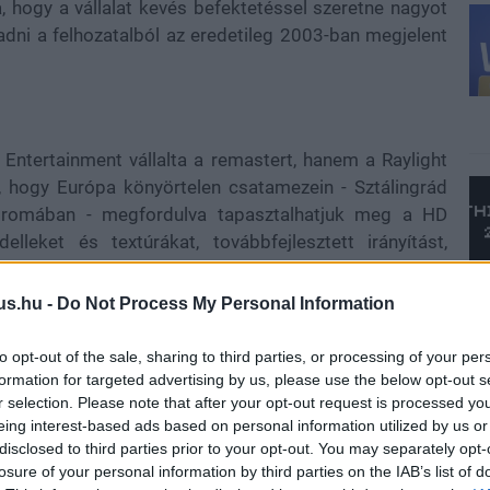
, hogy a vállalat kevés befektetéssel szeretne nagyot
adni a felhozatalból az eredetileg 2003-ban megjelent
Entertainment vállalta a remastert, hanem a Raylight
, hogy Európa könyörtelen csatamezein - Sztálingrád
stromában - megfordulva tapasztalhatjuk meg a HD
leket és textúrákat, továbbfejlesztett irányítást,
barát oktatóanyagokat/tippeket kapunk az egyjátékos
ámára elérhető többjátékos módban.
us.hu -
Do Not Process My Personal Information
to opt-out of the sale, sharing to third parties, or processing of your per
formation for targeted advertising by us, please use the below opt-out s
r selection. Please note that after your opt-out request is processed y
eing interest-based ads based on personal information utilized by us or
disclosed to third parties prior to your opt-out. You may separately opt-
losure of your personal information by third parties on the IAB’s list of