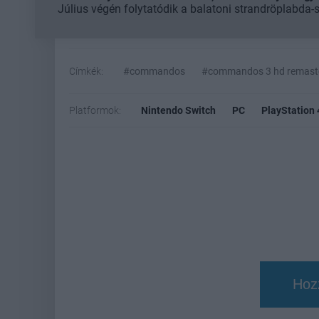
Július végén folytatódik a balatoni strandröplabda-
Címkék:
#commandos
#commandos 3 hd remast
Platformok:
Nintendo Switch
PC
PlayStation 
Hoz