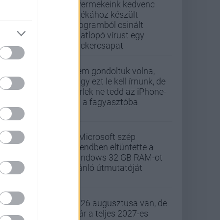
Gyermekeink kedvenc
játékához készült
programból csinált
adatlopó vírust egy
hackercsapat
Nem gondoltuk volna,
hogy ezt le kell írnunk, de
kérlek ne tedd az iPhone-
od a fagyasztóba
A Microsoft szép
csendben eltüntette a
Windows 32 GB RAM-ot
ajánló útmutatóját
2026 augusztusa van, de
már a teljes 2027-es