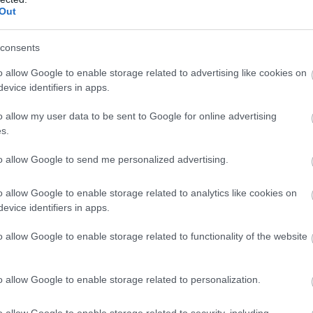
Out
consents
smertem és azt elfogadom.
o allow Google to enable storage related to advertising like cookies on
evice identifiers in apps.
liratkozom
o allow my user data to be sent to Google for online advertising
s.
nt szeptemberben fog megjelenni PC-re (Steamen),
to allow Google to send me personalized advertising.
Switchre, októberben pedig lemezes formában is. A
 játék már a megjelenéskor bekerül a Game Passba:
o allow Google to enable storage related to analytics like cookies on
evice identifiers in apps.
o allow Google to enable storage related to functionality of the website
o allow Google to enable storage related to personalization.
o allow Google to enable storage related to security, including