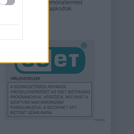
memóriatermést
elkapkodták
Hirdetés