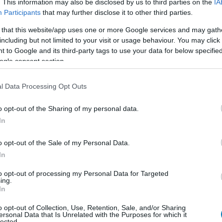
. This information may also be disclosed by us to third parties on the
IA
Participants
that may further disclose it to other third parties.
 that this website/app uses one or more Google services and may gath
including but not limited to your visit or usage behaviour. You may click 
 to Google and its third-party tags to use your data for below specifi
ogle consent section.
l Data Processing Opt Outs
o opt-out of the Sharing of my personal data.
In
o opt-out of the Sale of my Personal Data.
In
to opt-out of processing my Personal Data for Targeted
ing.
In
en nem jön szembe GSO-n vagy a social médiában.
o opt-out of Collection, Use, Retention, Sale, and/or Sharing
ersonal Data that Is Unrelated with the Purposes for which it
 neked a legjobbakat,
iratkozz fel hírlevelünkre!
lected.