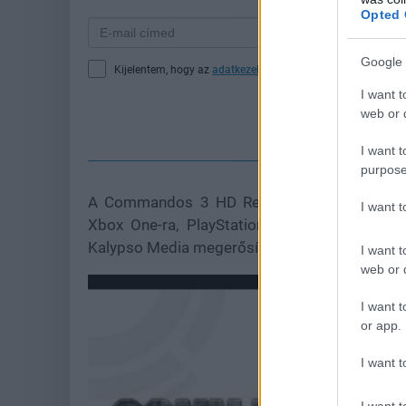
Opted 
Google 
Kijelentem, hogy az
adatkezelési nyilatkozat
tartalmát megi
I want t
web or d
Fe
I want t
purpose
A Commandos 3 HD Remaster a tervek szeri
I want 
Xbox One-ra, PlayStation 4-re és Nintendo 
Kalypso Media megerősítette továbbá, hogy a
I want t
web or d
I want t
or app.
I want t
I want t