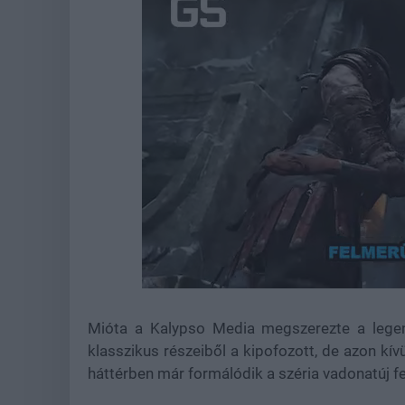
Loaded
:
Unmute
39.30%
Mióta a Kalypso Media megszerezte a legen
klasszikus részeiből a kipofozott, de azon kí
háttérben már formálódik a széria vadonatúj fe