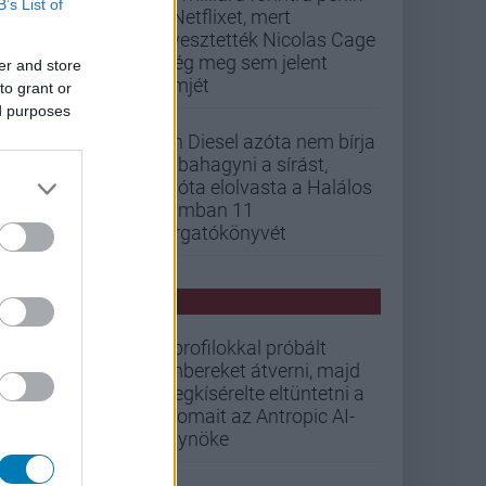
B’s List of
a Netflixet, mert
elvesztették Nicolas Cage
még meg sem jelent
er and store
filmjét
to grant or
ed purposes
Vin Diesel azóta nem bírja
abbahagyni a sírást,
mióta elolvasta a Halálos
iramban 11
forgatókönyvét
PCW HÍREK
Álprofilokkal próbált
embereket átverni, majd
megkísérelte eltüntetni a
nyomait az Antropic AI-
ügynöke