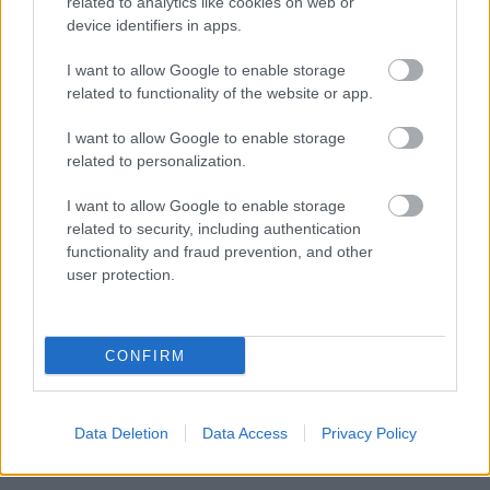
related to analytics like cookies on web or
device identifiers in apps.
Amint az a fotón is látható, a Neo Geo Gold három
egységből áll - dockoló, joystick és egy Neo Geo X
I want to allow Google to enable storage
kézikonzol,
amelyre 20 játék előre telepítve van
.
related to functionality of the website or app.
A legfrissebb hírek szerint azonban a kézikonzol rész
I want to allow Google to enable storage
maga is külön kapható lesz az előre feltöltött 20 játékkal
related to personalization.
együtt - mindezért majd 130 dolcsit (28500 forintot) kell
I want to allow Google to enable storage
majd fizetni decemberben, amikor a készülék
related to security, including authentication
megjelenik. Így is lehetőség lesz a helyi multizásra,
functionality and fraud prevention, and other
amennyiben van már egy dockoló, hiszen azon keresztül
user protection.
lehet a Neo Geo X-et a TV-hez kapcsolni, illetve
amennyiben rendelkezünk még egy joystickkal,a mely
külön is kapható lesz.
CONFIRM
Elég bonyolultul hangzik, így személyes véleményem
szerint nem lesz túl nagy siker.
Data Deletion
Data Access
Privacy Policy