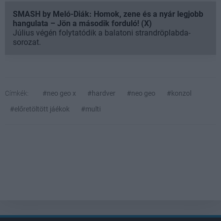
SMASH by Meló-Diák: Homok, zene és a nyár legjobb
hangulata – Jön a második forduló! (X)
Július végén folytatódik a balatoni strandröplabda-
sorozat.
Címkék:
#neo geo x
#hardver
#neo geo
#konzol
#előretöltött jáékok
#multi