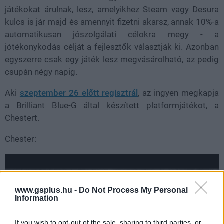
játékokat árulnak, lesz, amelyikhez Steam vagy Desura
kulcs is jár majd és amennyit fizetni akarsz, annak 10%-a
automatikusan jószolgálati célokra megy - a
jótékonykodás célját a fejlesztők választják ki. Azonban
egyszerre csak egy játék lesz megvásárolható, az pedig
csupán négy napig.
Aki
szeptember 26 előtt regisztrál
, az ingyen megkapja
a Brilliant Blue-G által készített platformjátékot, a
Chestert.
Chester:
www.gsplus.hu -
Do Not Process My Personal
Information
If you wish to opt-out of the sale, sharing to third parties, or