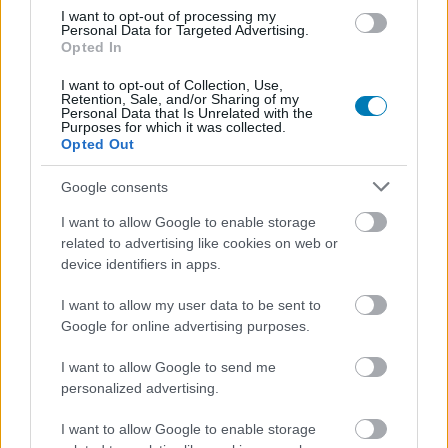
I want to opt-out of processing my
Personal Data for Targeted Advertising.
Opted In
I want to opt-out of Collection, Use,
Retention, Sale, and/or Sharing of my
Personal Data that Is Unrelated with the
Purposes for which it was collected.
Opted Out
A Neo Geo X önmagában is
Google consents
kapható lesz
I want to allow Google to enable storage
related to advertising like cookies on web or
Gyu
|
2012 szeptember 12. 18:28
device identifiers in apps.
I want to allow my user data to be sent to
Neo Geo - egykori legendás konzol, amely egy
Google for online advertising purposes.
furcsa konzolkombináció formájában újjáéled
I want to allow Google to send me
az ünnepi szezonban.
personalized advertising.
Loaded
:
Unmute
I want to allow Google to enable storage
21.02%