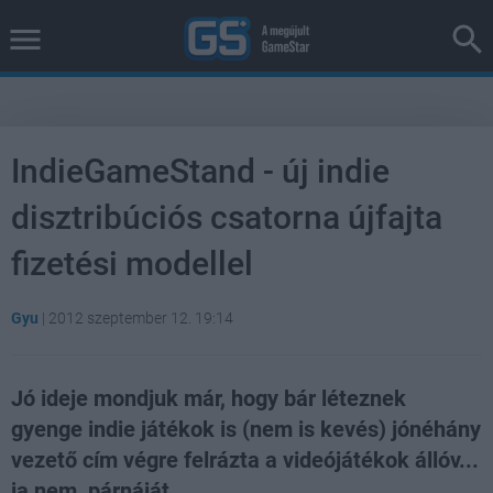
IndieGameStand - új indie
disztribúciós csatorna újfajta
fizetési modellel
Gyu
|
2012 szeptember 12. 19:14
Jó ideje mondjuk már, hogy bár léteznek
gyenge indie játékok is (nem is kevés) jónéhány
vezető cím végre felrázta a videójátékok állóv...
ja nem, párnáját.