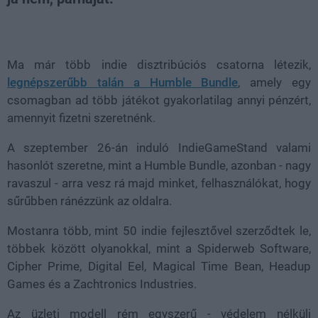
Loaded
:
Unmute
37.59%
Ma már több indie disztribúciós csatorna létezik,
legnépszerűbb talán a Humble Bundle
, amely egy
csomagban ad több játékot gyakorlatilag annyi pénzért,
amennyit fizetni szeretnénk.
A szeptember 26-án induló IndieGameStand valami
hasonlót szeretne, mint a Humble Bundle, azonban - nagy
ravaszul - arra vesz rá majd minket, felhasználókat, hogy
sűrűbben ránézzünk az oldalra.
Mostanra több, mint 50 indie fejlesztővel szerződtek le,
többek között olyanokkal, mint a Spiderweb Software,
Cipher Prime, Digital Eel, Magical Time Bean, Headup
Games és a Zachtronics Industries.
Az üzleti modell rém egyszerű - védelem nélküli