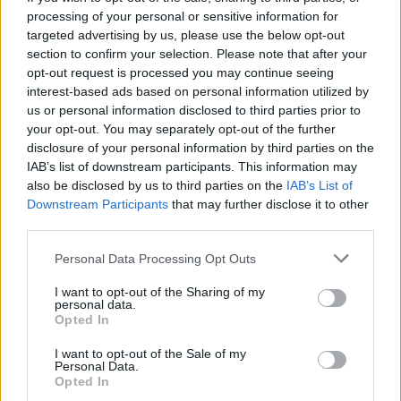
processing of your personal or sensitive information for
targeted advertising by us, please use the below opt-out
section to confirm your selection. Please note that after your
opt-out request is processed you may continue seeing
interest-based ads based on personal information utilized by
us or personal information disclosed to third parties prior to
your opt-out. You may separately opt-out of the further
disclosure of your personal information by third parties on the
IAB’s list of downstream participants. This information may
SMASH by Meló-Diák: Homok, zene és a nyár legjobb
hangulata – Jön a második forduló! (X)
also be disclosed by us to third parties on the
IAB’s List of
Július végén folytatódik a balatoni strandröplabda-
Downstream Participants
that may further disclose it to other
sorozat.
third parties.
Please note that this website/app uses one or more Google
Personal Data Processing Opt Outs
services and may gather and store information including but
not limited to your visit or usage behaviour. You may click to
I want to opt-out of the Sharing of my
personal data.
grant or deny consent to Google and its third-party tags to
Címkék:
#indie
#developer
#csatorna
#pay what you
Opted In
use your data for below specified purposes in below Google
want
#fizess
#amit csak akarsz
#független
consent section.
I want to opt-out of the Sale of my
Personal Data.
#disztribúció
Opted In