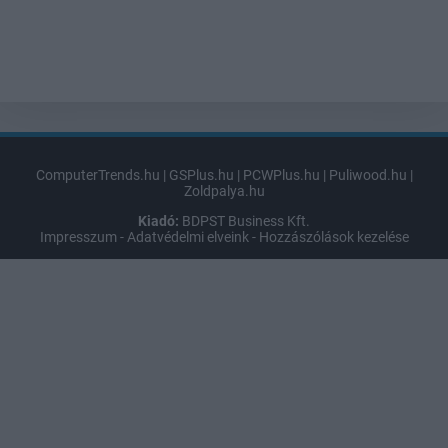
ComputerTrends.hu
|
GSPlus.hu
|
PCWPlus.hu
|
Puliwood.hu
|
Zoldpalya.hu
Kiadó:
BDPST Business Kft.
Impresszum
-
Adatvédelmi elveink
-
Hozzászólások kezelése