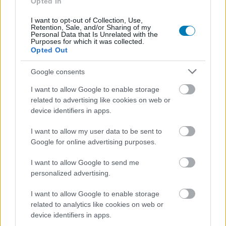
Opted In
nyomulni, ami azért a nagy party-játékokból (Mario Kart)
kiindulva nem rossz móka. A kérdés már csak az, hogy a
I want to opt-out of Collection, Use,
Retention, Sale, and/or Sharing of my
tömegek valóban Blur-özni akarnak-e majd egy
Personal Data that Is Unrelated with the
Purposes for which it was collected.
házibulin...
Opted Out
Google consents
I want to allow Google to enable storage
related to advertising like cookies on web or
device identifiers in apps.
I want to allow my user data to be sent to
Google for online advertising purposes.
I want to allow Google to send me
personalized advertising.
Blur - Social Gameplay trailer HD
I want to allow Google to enable storage
related to analytics like cookies on web or
device identifiers in apps.
SMASH by Meló-Diák: Homok, zene és a nyár legjobb