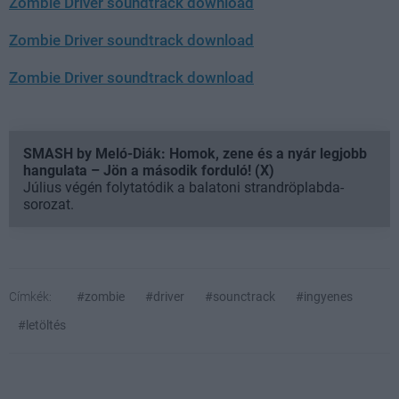
Zombie Driver soundtrack download
Zombie Driver soundtrack download
Zombie Driver soundtrack download
SMASH by Meló-Diák: Homok, zene és a nyár legjobb
hangulata – Jön a második forduló! (X)
Július végén folytatódik a balatoni strandröplabda-
sorozat.
Címkék:
#zombie
#driver
#sounctrack
#ingyenes
#letöltés