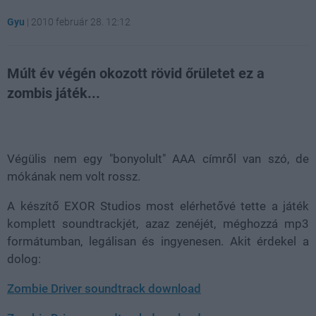
Gyu
|
2010 február 28. 12:12
Múlt év végén okozott rövid őrületet ez a
zombis játék...
Loaded
:
Unmute
81.69%
Végülis nem egy "bonyolult" AAA címről van szó, de
mókának nem volt rossz.
A készítő EXOR Studios most elérhetővé tette a játék
komplett soundtrackjét, azaz zenéjét, méghozzá mp3
formátumban, legálisan és ingyenesen. Akit érdekel a
dolog:
Zombie Driver soundtrack download