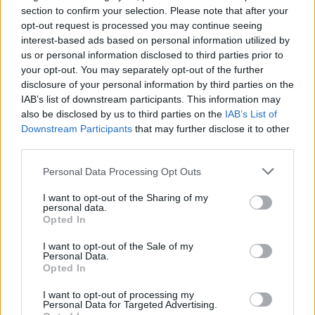
Blur - buli játékmenet trailer
section to confirm your selection. Please note that after your
opt-out request is processed you may continue seeing
Gyu
|
2010 február 28. 14:38
interest-based ads based on personal information utilized by
us or personal information disclosed to third parties prior to
your opt-out. You may separately opt-out of the further
disclosure of your personal information by third parties on the
A videó eredeti címe 'szociális játékmenet' lett
IAB’s list of downstream participants. This information may
volna, de ez magyarul elég hülyén hangzik.
also be disclosed by us to third parties on the
IAB’s List of
Downstream Participants
that may further disclose it to other
Loaded
:
Unmute
81.69%
third parties.
Please note that this website/app uses one or more Google
Personal Data Processing Opt Outs
Így aztán kifacsartam a videó esszenciáját, és
services and may gather and store information including but
megállapítottam, hogy voltaképp ez a multi-buli mód.
not limited to your visit or usage behaviour. You may click to
I want to opt-out of the Sharing of my
personal data.
grant or deny consent to Google and its third-party tags to
Itt - szemben a "rendes" multi móddal - a játékosok egy
Opted In
use your data for below specified purposes in below Google
légtérben tartózkodnak, egy ugyanazon gépet
consent section.
I want to opt-out of the Sale of my
használják, amolyan tipikus "unatkozunk a házibuliban,
Personal Data.
Opted In
mit csináljunk" dolog. A Blurnek erre is van megoldása,
hiszen a játékba épített "social gameplay" segítségével
I want to opt-out of processing my
Personal Data for Targeted Advertising.
négyszeresen osztott képernyőn lehet egymás ellen