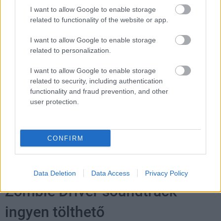
hangulata – Jön a második forduló! (X)
I want to allow Google to enable storage
Július végén folytatódik a balatoni strandröplabda-
related to functionality of the website or app.
sorozat.
I want to allow Google to enable storage
related to personalization.
I want to allow Google to enable storage
Címkék:
#blur
#autóverseny
#social
#gameplay
related to security, including authentication
#buli
#játékmenet
#gstv
functionality and fraud prevention, and other
user protection.
CONFIRM
Data Deletion
Data Access
Privacy Policy
Zombie Driver soundtrack -
ingyen tölthető