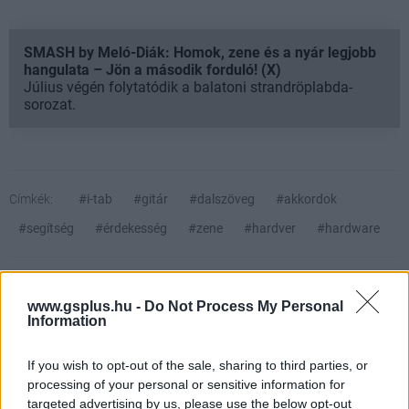
SMASH by Meló-Diák: Homok, zene és a nyár legjobb
hangulata – Jön a második forduló! (X)
Július végén folytatódik a balatoni strandröplabda-
sorozat.
Címkék:
#i-tab
#gitár
#dalszöveg
#akkordok
#segítség
#érdekesség
#zene
#hardver
#hardware
www.gsplus.hu -
Do Not Process My Personal
Information
If you wish to opt-out of the sale, sharing to third parties, or
processing of your personal or sensitive information for
targeted advertising by us, please use the below opt-out