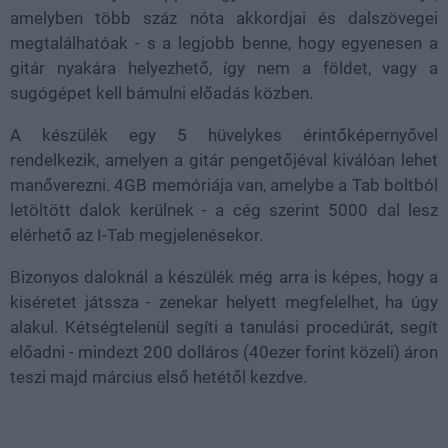
amelyben több száz nóta akkordjai és dalszövegei
megtalálhatóak - s a legjobb benne, hogy egyenesen a
gitár nyakára helyezhető, így nem a földet, vagy a
sugógépet kell bámulni előadás közben.
A készülék egy 5 hüvelykes érintőképernyővel
rendelkezik, amelyen a gitár pengetőjéval kiválóan lehet
manőverezni. 4GB memóriája van, amelybe a Tab boltból
letöltött dalok kerülnek - a cég szerint 5000 dal lesz
elérhető az I-Tab megjelenésekor.
Bizonyos daloknál a készülék még arra is képes, hogy a
kiséretet játssza - zenekar helyett megfelelhet, ha úgy
alakul. Kétségtelenül segíti a tanulási procedúrát, segít
előadni - mindezt 200 dolláros (40ezer forint közeli) áron
teszi majd március első hetétől kezdve.