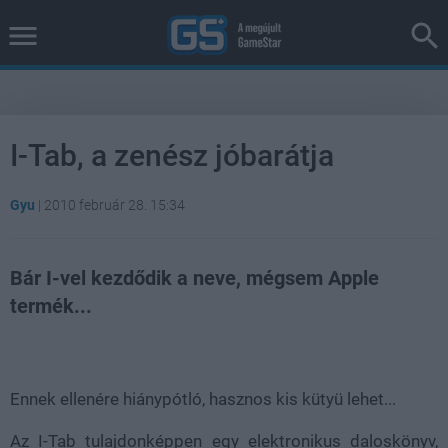
I-Tab, a zenész jóbarátja
Gyu
|
2010 február 28. 15:34
Bár I-vel kezdődik a neve, mégsem Apple
termék...
Loaded
:
Unmute
100.00%
Ennek ellenére hiánypótló, hasznos kis kütyü lehet...
Az I-Tab tulajdonképpen egy elektronikus daloskönyv,