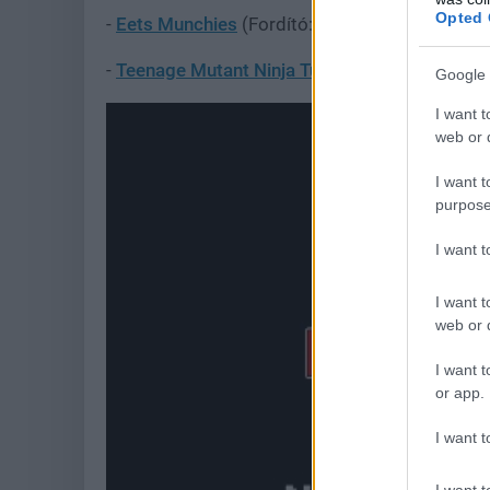
Opted 
-
Eets Munchies
(Fordító: FEARka)
-
Teenage Mutant Ninja Turtles IV: Turtles in T
Google 
I want t
web or d
I want t
purpose
I want 
I want t
web or d
I want t
or app.
I want t
I want t