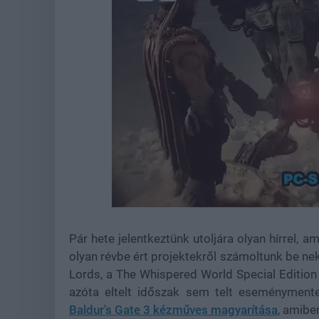
Loaded
:
Unmute
44.57%
Pár hete jelentkeztünk utoljára olyan hírrel, a
olyan révbe ért projektekről számoltunk be nek
Lords, a The Whispered World Special Edition
azóta eltelt időszak sem telt eseményment
Baldur's Gate 3 kézműves magyarítása
, amibe