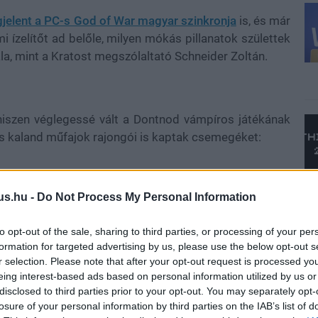
jelent a PC-s God of War magyar szinkronja
is, és már
mi ízelítőt ad belőle, milyen mókás pillanatok születtek
ála, mint a Kratost megszólaltató Schneider Zoltán.
, hiszen véglegessé vált a Dontnod vámpíros játékának
 és kaland műfajok rajongói is kaptak csemegéket:
us.hu -
Do Not Process My Personal Information
to opt-out of the sale, sharing to third parties, or processing of your per
formation for targeted advertising by us, please use the below opt-out s
r selection. Please note that after your opt-out request is processed y
eing interest-based ads based on personal information utilized by us or
disclosed to third parties prior to your opt-out. You may separately opt-
losure of your personal information by third parties on the IAB’s list of