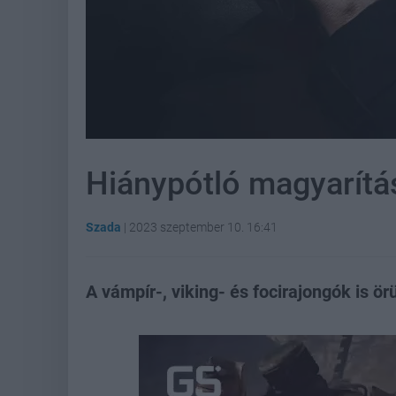
Hiánypótló magyarítá
Szada
|
2023 szeptember 10. 16:41
A vámpír-, viking- és focirajongók is ör