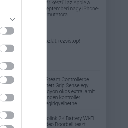
Már készül az Apple a
szeptemberi nagy iPhone-
bemutatóra
Viszlát, rezsistop!
A Steam Controllerbe
rejtett Grip Sense egy
nagyon okos extra, amit
minden kontroller
megirigyelhetne
Reolink 2K Battery Wi-Fi
Video Doorbell teszt –