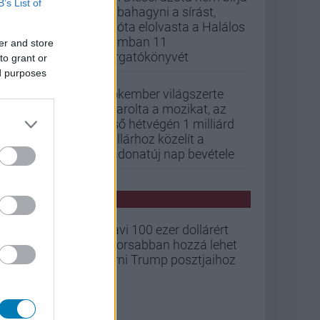
B’s List of
abbahagyni a sírást,
mióta elolvasta a Halálos
iramban 11
er and store
forgatókönyvét
to grant or
ed purposes
Pókember világszerte
letarolta a mozikat, az
első hétvégén 1 milliárd
dollárhoz közelít a
Vadonatúj nap bevétele
PCW HÍREK
Havi 100 ezer dollárért
gyorsabban hozzá lehet
férni Trump posztjaihoz