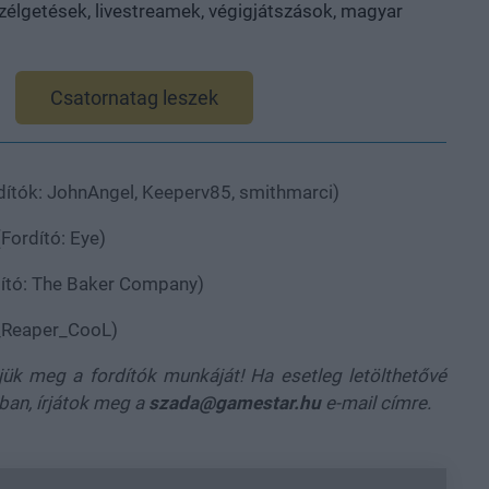
élgetések, livestreamek, végigjátszások, magyar
Csatornatag leszek
dítók: JohnAngel, Keeperv85, smithmarci)
Fordító: Eye)
ító: The Baker Company)
_Reaper_CooL)
ük meg a fordítók munkáját! Ha esetleg letölthetővé
ában, írjátok meg a
szada@gamestar.hu
e-mail címre.