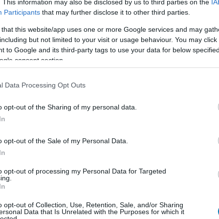
. This information may also be disclosed by us to third parties on the
IA
Participants
that may further disclose it to other third parties.
 that this website/app uses one or more Google services and may gath
including but not limited to your visit or usage behaviour. You may click 
 to Google and its third-party tags to use your data for below specifi
ogle consent section.
l Data Processing Opt Outs
o opt-out of the Sharing of my personal data.
In
o opt-out of the Sale of my Personal Data.
er Vapeking)
In
Ragnar Vapeking, TelerianTales)
to opt-out of processing my Personal Data for Targeted
ing.
In
ó: Szendrődi Ferenc)
o opt-out of Collection, Use, Retention, Sale, and/or Sharing
ersonal Data that Is Unrelated with the Purposes for which it
lected.