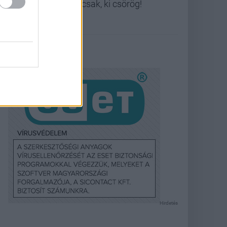
Nicsak, ki csörög!
Hirdetés