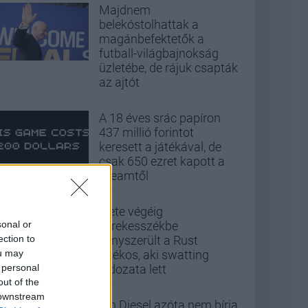
Majdnem
belekóstolhattak a
magánbefektetők a
futball-világbajnokság
üzletébe, de rájuk csapták
az ajtót
A 18 éves srác papíron
437 millió forintot
keresett a játékával, de
csak 650 ezret kapott a
Steamtől
Élete végéig
sonal or
kerekesszékbe
ection to
kényszerült a Rust
ou may
játékos, aki swatting
 personal
áldozata lett
out of the
 downstream
Vin Diesel azóta nem bírja