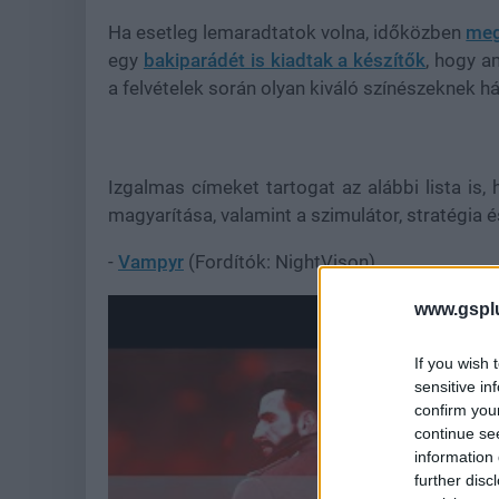
Ha esetleg lemaradtatok volna, időközben
meg
egy
bakiparádét is kiadtak a készítők
, hogy a
a felvételek során olyan kiváló színészeknek h
Izgalmas címeket tartogat az alábbi lista is
magyarítása, valamint a szimulátor, stratégia
-
Vampyr
(Fordítók: NightVison)
www.gspl
If you wish 
sensitive in
confirm you
continue se
information 
further disc