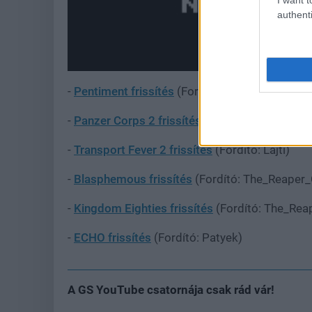
authenti
-
Pentiment frissítés
(Fordító: Eye)
-
Panzer Corps 2 frissítés
(Fordító: Sunsetjoy)
-
Transport Fever 2 frissítés
(Fordító: Lajti)
-
Blasphemous frissítés
(Fordító: The_Reaper
-
Kingdom Eighties frissítés
(Fordító: The_Rea
-
ECHO frissítés
(Fordító: Patyek)
A GS YouTube csatornája csak rád vár!