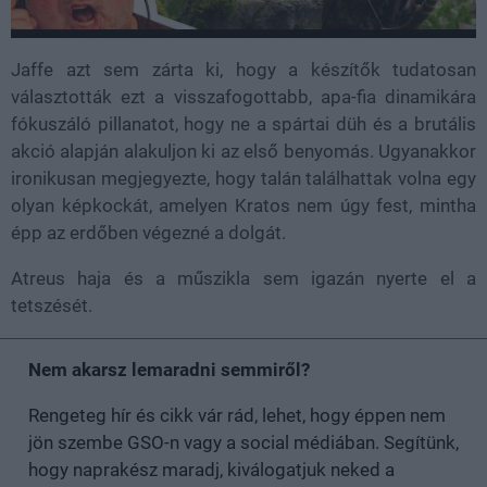
Jaffe azt sem zárta ki, hogy a készítők tudatosan
választották ezt a visszafogottabb, apa-fia dinamikára
fókuszáló pillanatot, hogy ne a spártai düh és a brutális
akció alapján alakuljon ki az első benyomás. Ugyanakkor
ironikusan megjegyezte, hogy talán találhattak volna egy
olyan képkockát, amelyen Kratos nem úgy fest, mintha
épp az erdőben végezné a dolgát.
Atreus haja és a műszikla sem igazán nyerte el a
tetszését.
Nem akarsz lemaradni semmiről?
Rengeteg hír és cikk vár rád, lehet, hogy éppen nem
jön szembe GSO-n vagy a social médiában. Segítünk,
hogy naprakész maradj, kiválogatjuk neked a