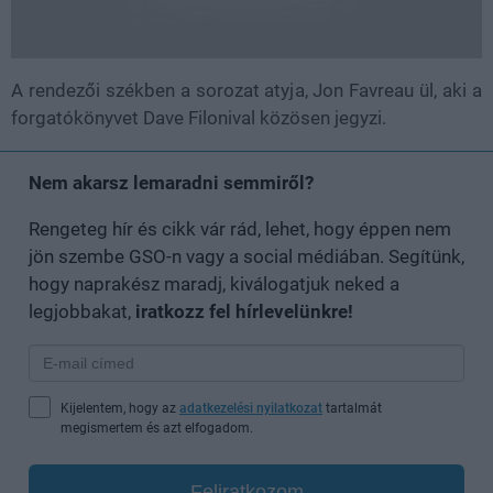
A rendezői székben a sorozat atyja, Jon Favreau ül, aki a
forgatókönyvet Dave Filonival közösen jegyzi.
Nem akarsz lemaradni semmiről?
Rengeteg hír és cikk vár rád, lehet, hogy éppen nem
jön szembe GSO-n vagy a social médiában. Segítünk,
hogy naprakész maradj, kiválogatjuk neked a
legjobbakat,
iratkozz fel hírlevelünkre!
Kijelentem, hogy az
adatkezelési nyilatkozat
tartalmát
megismertem és azt elfogadom.
Feliratkozom