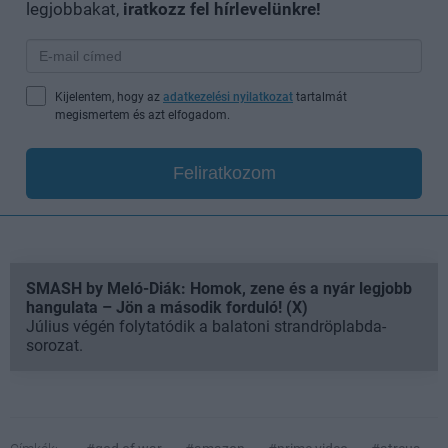
legjobbakat,
iratkozz fel hírlevelünkre!
Kijelentem, hogy az
adatkezelési nyilatkozat
tartalmát
megismertem és azt elfogadom.
Feliratkozom
SMASH by Meló-Diák: Homok, zene és a nyár legjobb
hangulata – Jön a második forduló! (X)
Július végén folytatódik a balatoni strandröplabda-
sorozat.