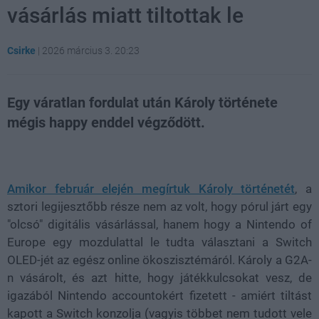
vásárlás miatt tiltottak le
Csirke
|
2026 március 3. 20:23
Egy váratlan fordulat után Károly története
mégis happy enddel végződött.
Loaded
:
Unmute
21.86%
Amikor február elején megírtuk Károly történetét
, a
sztori legijesztőbb része nem az volt, hogy pórul járt egy
"olcsó" digitális vásárlással, hanem hogy a Nintendo of
Europe egy mozdulattal le tudta választani a Switch
OLED-jét az egész online ökoszisztémáról. Károly a G2A-
n vásárolt, és azt hitte, hogy játékkulcsokat vesz, de
igazából Nintendo accountokért fizetett - amiért tiltást
kapott a Switch konzolja (vagyis többet nem tudott vele