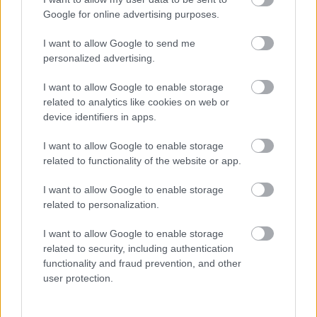
Google for online advertising purposes.
hálózaton, de a Nintendo egyértelművé tette, hogy ez
nem precedens, inkább egy egyszeri jóindulatú döntés. Ő
I want to allow Google to send me
pedig azt írja, számára is nagy lecke volt az egész,
personalized advertising.
innentől semmilyen külsős platformról nem vásárol,
csak a hivatalos eShopból szerez be játékokat, vagy a
I want to allow Google to enable storage
related to analytics like cookies on web or
dobozos verziók mellett dönt. És ez az a pont, ami miatt
device identifiers in apps.
az ügy továbbra is fontos. A trükközős G2A-s vásárlások
nem csak kellemetlenek vagy veszteségesek lehetnek,
I want to allow Google to enable storage
hanem nagyon könnyen átcsúszhatnak egy olyan
related to functionality of the website or app.
szabálysértésbe, amire a Nintendo már a teljes konzol
I want to allow Google to enable storage
szintjén reagál.
related to personalization.
Károly esete tehát happy enddel zárult. Ha valaki eddig
I want to allow Google to enable storage
legyintett arra, hogy egy G2A-s vagy más hasonló
related to security, including authentication
platformről történő vásárlás esetén, ha probléma merül
functionality and fraud prevention, and other
fel, akkor a legrosszabb esetben bukik pár ezrest, most
user protection.
kapott egy hivatalos visszaigazolást arról, mennyire
komolyan veszik ezt a platformtulajok. És persze az is