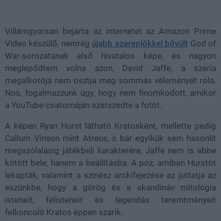
Loaded
:
Unmute
39.20%
Villámgyorsan bejárta az internetet az Amazon Prime
Video készülő, nemrég
újabb szereplőkkel bővült
God of
War-sorozatának első hivatalos képe, és nagyon
meglepődtem volna azon, David Jaffe, a széria
megalkotója nem osztja meg sommás véleményét róla.
Nos, fogalmazzunk úgy, hogy nem finomkodott, amikor
a YouTube-csatornáján szétszedte a fotót.
A képen Ryan Hurst látható Kratosként, mellette pedig
Callum Vinson mint Atreus, s bár egyikük sem hasonlít
megszólalásig játékbeli karakterére, Jaffe nem is ebbe
kötött bele, hanem a beállításba. A póz, amiben Hurstöt
lekapták, valamint a színész arckifejezése az juttatja az
eszünkbe, hogy a görög és a skandináv mitológia
isteneit, félisteneit és legendás teremtményeit
felkoncoló Kratos éppen szarik.