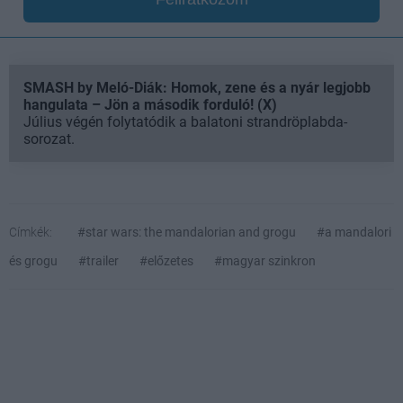
SMASH by Meló-Diák: Homok, zene és a nyár legjobb
hangulata – Jön a második forduló! (X)
Július végén folytatódik a balatoni strandröplabda-
sorozat.
Címkék:
#star wars: the mandalorian and grogu
#a mandalori
és grogu
#trailer
#előzetes
#magyar szinkron