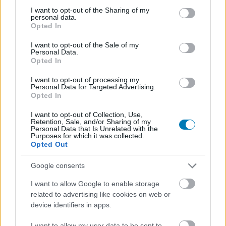
not limited to your visit or usage behaviour. You may click to
I want to opt-out of the Sharing of my
personal data.
grant or deny consent to Google and its third-party tags to
Opted In
A Nintendo indoklása szerint a tiltás eredetileg azért
use your data for below specified purposes in below Google
került a konzolra, mert a gépen "ellopott Nintendo
consent section.
I want to opt-out of the Sale of my
Personal Data.
Accountok" vásárlása és használata történt, amelyeket
Opted In
jogosulatlan vásárlásokra használtak. A levél külön
kiemeli, hogy Nintendo-fiókok adásvétele sérti a
I want to opt-out of processing my
Personal Data for Targeted Advertising.
felhasználási feltételeket, és azt is, hogy a jövőben
Opted In
minden szoftvervásárlást megbízható forrásból kell
I want to opt-out of Collection, Use,
intézni. Konkrétan a Nintendo weboldalát és a Switch
Retention, Sale, and/or Sharing of my
eShopot említik, illetve azt, hogy megbízható
Personal Data that Is Unrelated with the
Purposes for which it was collected.
kiskereskedőktől származó letöltőkódok és
Opted Out
feltöltőkártyák is rendben vannak. A figyelmeztetés is
benne van, hogy ha később bármilyen csalárd vagy tiltott
Google consents
aktivitást észlelnek, fenntartják a jogot további
I want to allow Google to enable storage
lépésekre.
related to advertising like cookies on web or
device identifiers in apps.
A történet tanulsága ettől még nem lett kevésbé
kemény, sőt. Károly most visszakapta a konzolját a
I want to allow my user data to be sent to