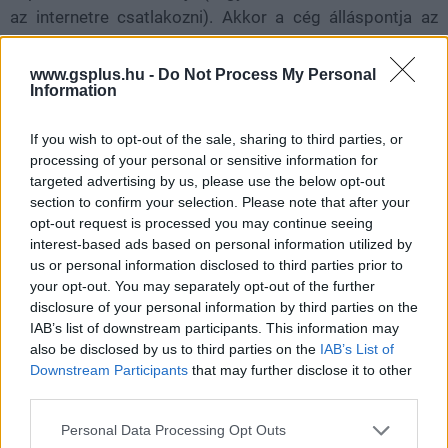
az internetre csatlakozni). Akkor a cég álláspontja az
volt, hogy a hálózati tiltás végleges, a szabálysértés
ténye pedig fontosabb, mint a szándék. Most viszont jött
www.gsplus.hu -
Do Not Process My Personal
Information
egy fordulat, amire őszintén kevesen tettek volna
nagyobb összeget: Károly levelet kapott a Nintendótól,
If you wish to opt-out of the sale, sharing to third parties, or
és feloldották a konzolja tiltását.
processing of your personal or sensitive information for
targeted advertising by us, please use the below opt-out
Károly most azzal keresett meg minket, hogy hatalmas
section to confirm your selection. Please note that after your
örömmel és hálával ír, mert a Nintendo of Europe
opt-out request is processed you may continue seeing
hivatalosan is visszaadta a Switch online funkcióit. Azt
interest-based ads based on personal information utilized by
mondja, a döntés mögött végül a frankfurti jogi osztály
us or personal information disclosed to third parties prior to
állt, és szerinte a cikk, illetve a nyilvánosság nélkül ez
your opt-out. You may separately opt-out of the further
disclosure of your personal information by third parties on the
nem történt volna meg. A levelet (amelyről
IAB’s list of downstream participants. This information may
képernyőképet is küldött) a Nintendo ügyfélszolgálatától
also be disclosed by us to third parties on the
IAB’s List of
kapta, és a szöveg lényege egyértelmű: felülvizsgálták az
Downstream Participants
that may further disclose it to other
ügyet, és az addigi tiltást kivételesen feloldják, de csak
third parties.
egyszeri méltányossági döntésként.
Please note that this website/app uses one or more Google
Personal Data Processing Opt Outs
services and may gather and store information including but