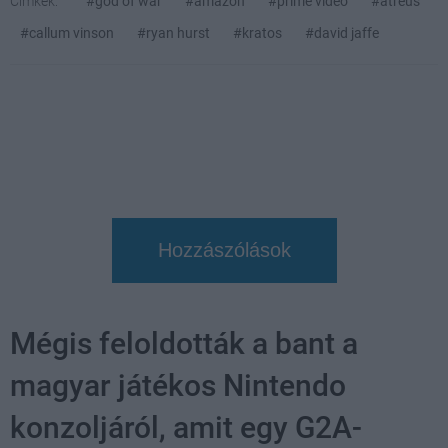
Címkék:
#god of war
#amazon
#prime video
#atreus
#callum vinson
#ryan hurst
#kratos
#david jaffe
Hozzászólások
Mégis feloldották a bant a
magyar játékos Nintendo
konzoljáról, amit egy G2A-