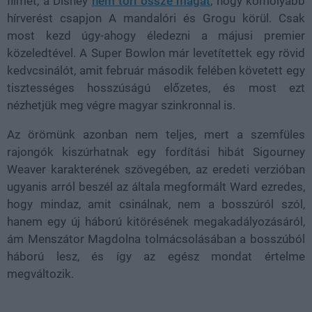
filmet, a Disney
nem töri össze magát
, hogy komolyabb
hírverést csapjon A mandalóri és Grogu körül. Csak
most kezd úgy-ahogy éledezni a májusi premier
közeledtével. A Super Bowlon már levetítettek egy rövid
kedvcsinálót, amit február második felében követett egy
tisztességes hosszúságú előzetes, és most ezt
nézhetjük meg végre magyar szinkronnal is.
Az örömünk azonban nem teljes, mert a szemfüles
rajongók kiszúrhatnak egy fordítási hibát Sigourney
Weaver karakterének szövegében, az eredeti verzióban
ugyanis arról beszél az általa megformált Ward ezredes,
hogy mindaz, amit csinálnak, nem a bosszúról szól,
hanem egy új háború kitörésének megakadályozásáról,
ám Menszátor Magdolna tolmácsolásában a bosszúból
háború lesz, és így az egész mondat értelme
megváltozik.