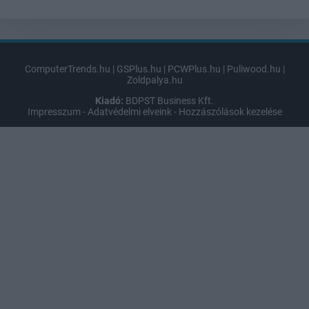
ComputerTrends.hu
|
GSPlus.hu
|
PCWPlus.hu
|
Puliwood.hu
|
Zoldpalya.hu
Kiadó:
BDPST Business Kft.
Impresszum
-
Adatvédelmi elveink
-
Hozzászólások kezelése