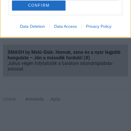
látszik, hogy néha igenis számít, ha egy történet kikerül a
CONFIRM
napvilágra.
Data Deletion
Data Access
Privacy Policy
SMASH by Meló-Diák: Homok, zene és a nyár legjobb
hangulata – Jön a második forduló! (X)
Július végén folytatódik a balatoni strandröplabda-
sorozat.
Címkék:
#nintendo
#g2a